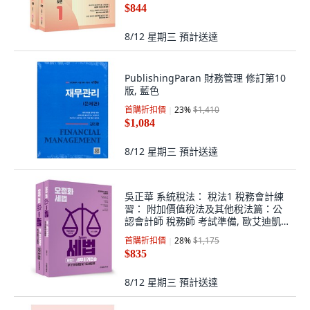
$844
8/12 星期三
預計送達
PublishingParan 財務管理 修訂第10
版, 藍色
首購折扣價
23
%
$1,410
$1,084
8/12 星期三
預計送達
吳正華 系統稅法： 稅法1 稅務會計練
習： 附加價值稅法及其他稅法篇：公
認會計師 稅務師 考試準備, 歐艾迪凱
森
首購折扣價
28
%
$1,175
$835
8/12 星期三
預計送達