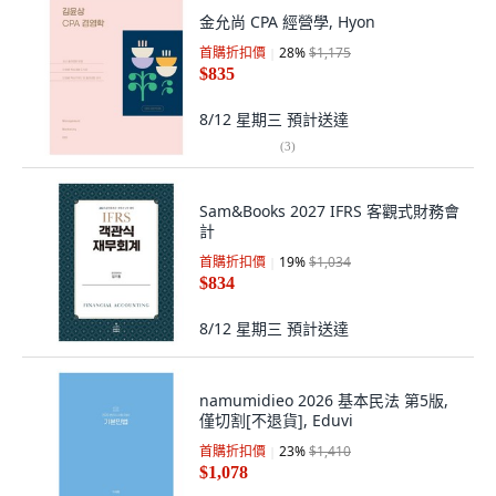
金允尚 CPA 經營學, Hyon
首購折扣價
28
%
$1,175
$835
8/12 星期三
預計送達
(
3
)
Sam&Books 2027 IFRS 客觀式財務會
計
首購折扣價
19
%
$1,034
$834
8/12 星期三
預計送達
namumidieo 2026 基本民法 第5版,
僅切割[不退貨], Eduvi
首購折扣價
23
%
$1,410
$1,078