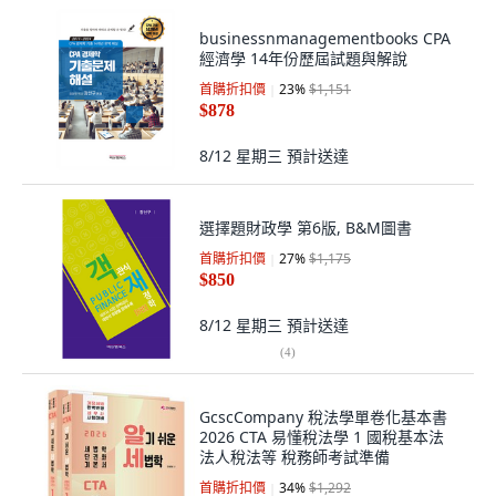
businessnmanagementbooks CPA
經濟學 14年份歷屆試題與解說
首購折扣價
23
%
$1,151
$878
8/12 星期三
預計送達
選擇題財政學 第6版, B&M圖書
首購折扣價
27
%
$1,175
$850
8/12 星期三
預計送達
(
4
)
GcscCompany 稅法學單卷化基本書
2026 CTA 易懂稅法學 1 國稅基本法
法人稅法等 稅務師考試準備
首購折扣價
34
%
$1,292