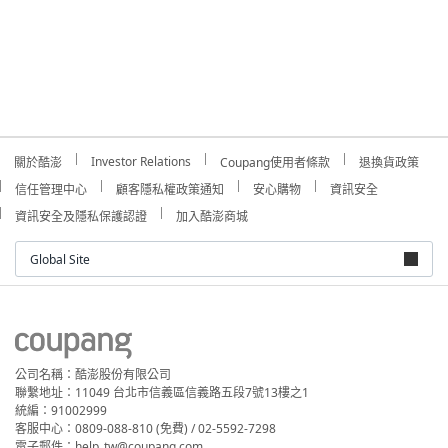
Investor Relations
關於酷澎
Coupang使用者條款
退換貨政策
信任管理中心
顧客隱私權政策通知
安心購物
資訊安全
資訊安全及隱私保護認證
加入酷澎商城
Global Site
公司名稱：酷澎股份有限公司
聯繫地址：11049 台北市信義區信義路五段7號13樓之1
統編：91002999
客服中心：0809-088-810 (免費) / 02-5592-7298
電子郵件：help_tw@coupang.com