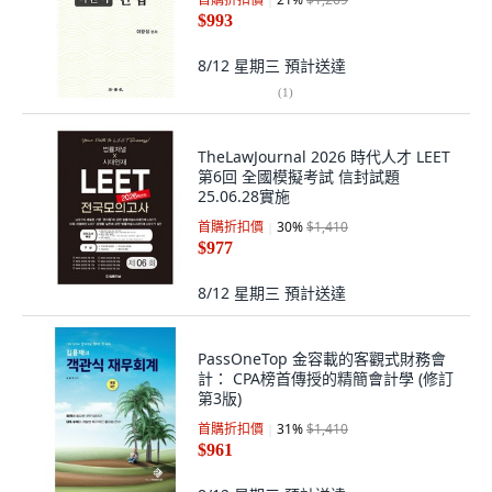
$993
8/12 星期三
預計送達
(
1
)
TheLawJournal 2026 時代人才 LEET
第6回 全國模擬考試 信封試題
25.06.28實施
首購折扣價
30
%
$1,410
$977
8/12 星期三
預計送達
PassOneTop 金容載的客觀式財務會
計： CPA榜首傳授的精簡會計學 (修訂
第3版)
首購折扣價
31
%
$1,410
$961