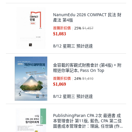
NanumEdu 2026 COMPACT 民法 財
產法 第4版
首購折扣價
25
%
$1,457
$1,083
8/12 星期三
預計送達
金容載的客觀式財務會計 (第4版) + 附
贈迷你筆記本, Pass On Top
首購折扣價
24
%
$1,410
$1,069
8/12 星期三
預計送達
PublishingParan CPA 2次 最適書 成
本管理會計 第11版, 藍色, CPA 第二佳
圖書成本管理會計：理論, 任世鎮 (作
者)