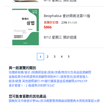
Beophaksa 會計師商法第11版
首購折扣價
23
%
$1,128
$866
8/12 星期三
預計送達
2
3
4
5
1
與一起瀏覽的類別
估價師
稅務/會計 (稅務師協會)
貿易/流通/物流
衍生商品投資顧問
金融投資分析師
證券投資顧問
保險仲介 (損害情況)
投資管理人
經濟/經營 其他證照
銀行 FP/銀行櫃員
基金投資顧問
AFPK/CFP
會計管理 1、2 級
證券分析師
TESAT
您可能會喜歡的其他產品
圖解民法
中級會計學
bkc
民法概要
教育概論
試題寶典
水質檢測筆
起火師