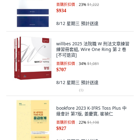
首購折扣價
23
%
$1,222
$934
8/12 星期三
預計送達
willbes 2025 法院職 W 刑法文章練習
練習冊套組, Wire One Ring 第 2 卷
[不可退貨]
首購折扣價
34
%
$1,081
$707
8/12 星期三
預計送達
(
1
)
bookfore 2023 K-IFRS Toss Plus 中
級會計 第7版, 姜慶寶, 崔禎仁
首購折扣價
22
%
$1,198
$927