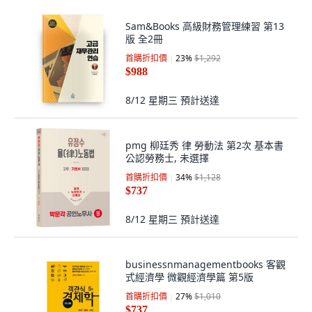
Sam&Books 高級財務管理練習 第13
版 全2冊
首購折扣價
23
%
$1,292
$988
8/12 星期三
預計送達
pmg 柳廷秀 律 勞動法 第2次 基本書
公認勞務士, 未選擇
首購折扣價
34
%
$1,128
$737
8/12 星期三
預計送達
businessnmanagementbooks 客觀
式經濟學 微觀經濟學篇 第5版
首購折扣價
27
%
$1,010
$737