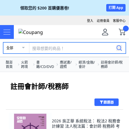
領取您的
$200
首購優惠卷!
打開 App
登入
註冊會員
客服中心
全部
酷澎
火箭
書
應試書/
經濟/金融/
註冊會計師/稅
首頁
跨境
籍/CD/DVD
證照
會計
務師
註冊會計師/稅務師
篩選器
2026 吳正華 系統稅法： 稅法2 稅務會
計練習 法人稅法篇：會計師 稅務師 考