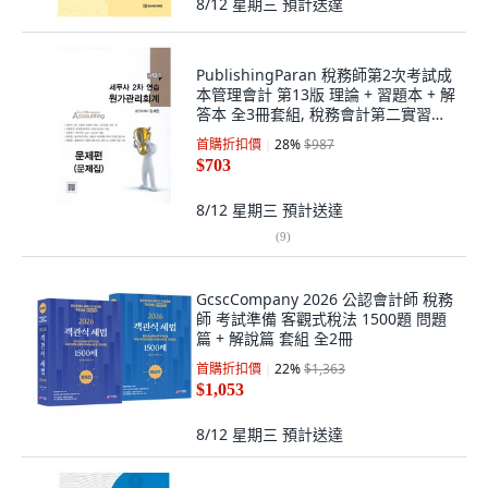
8/12 星期三
預計送達
PublishingParan 稅務師第2次考試成
本管理會計 第13版 理論 + 習題本 + 解
答本 全3冊套組, 稅務會計第二實習成
本管理會計理論, 任世鎮 (作者)
首購折扣價
28
%
$987
$703
8/12 星期三
預計送達
(
9
)
GcscCompany 2026 公認會計師 稅務
師 考試準備 客觀式稅法 1500題 問題
篇 + 解說篇 套組 全2冊
首購折扣價
22
%
$1,363
$1,053
8/12 星期三
預計送達