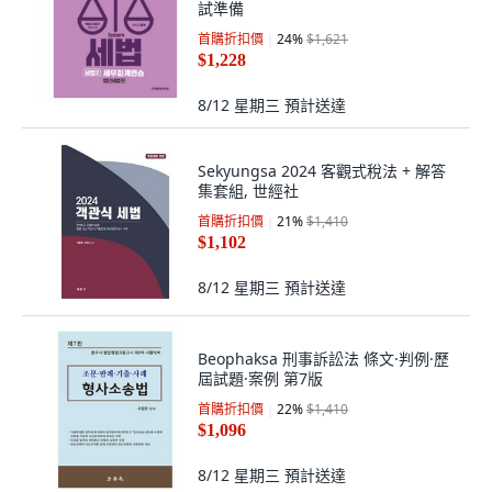
試準備
首購折扣價
24
%
$1,621
$1,228
8/12 星期三
預計送達
Sekyungsa 2024 客觀式稅法 + 解答
集套組, 世經社
首購折扣價
21
%
$1,410
$1,102
8/12 星期三
預計送達
Beophaksa 刑事訴訟法 條文·判例·歷
屆試題·案例 第7版
首購折扣價
22
%
$1,410
$1,096
8/12 星期三
預計送達