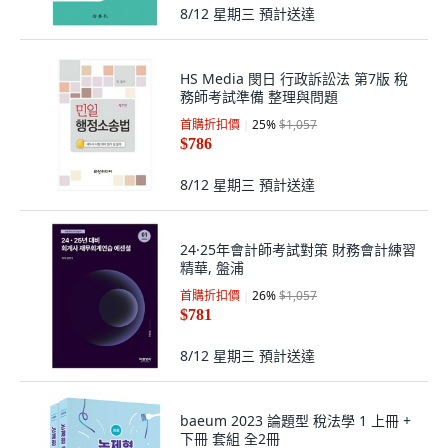
8/12 星期三
預計送達
HS Media 閔日 行政訴訟法 第7版 稅
務師考試準備 整理與問題
首購折扣價
25
%
$1,057
$786
8/12 星期三
預計送達
24·25年會計師考試對策 財務會計練習
精華, 盤浦
首購折扣價
26
%
$1,057
$781
8/12 星期三
預計送達
baeum 2023 論題型 稅法學 1 上冊 +
下冊 套組 全2冊