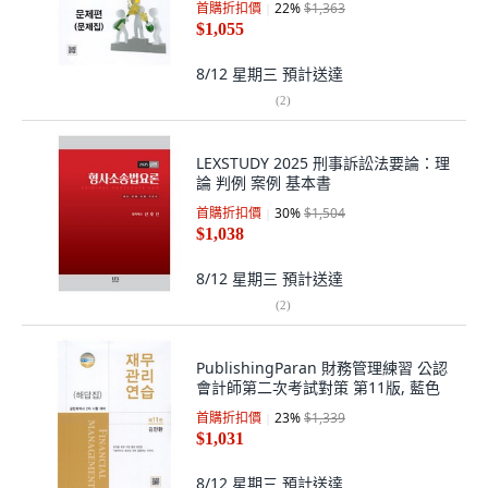
首購折扣價
22
%
$1,363
$1,055
8/12 星期三
預計送達
(
2
)
LEXSTUDY 2025 刑事訴訟法要論：理
論 判例 案例 基本書
首購折扣價
30
%
$1,504
$1,038
8/12 星期三
預計送達
(
2
)
PublishingParan 財務管理練習 公認
會計師第二次考試對策 第11版, 藍色
首購折扣價
23
%
$1,339
$1,031
8/12 星期三
預計送達