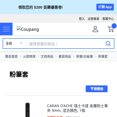
領取您的
$200
首購優惠卷!
打開 App
登入
註冊會員
客服中心
全部
酷澎首頁
火箭跨境
文具用品
書寫用品
粉筆/白板筆
粉筆套
粉筆套
篩選器
CARAN D'ACHE 瑞士卡達 金屬粉土筆
夾 9mm, 混合顏色, 1個