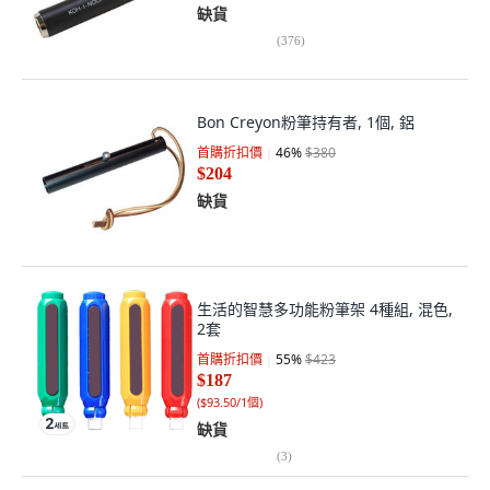
缺貨
(
376
)
Bon Creyon粉筆持有者, 1個, 鋁
首購折扣價
46
%
$380
$204
缺貨
生活的智慧多功能粉筆架 4種組, 混色,
2套
首購折扣價
55
%
$423
$187
(
$93.50/1個
)
缺貨
(
3
)