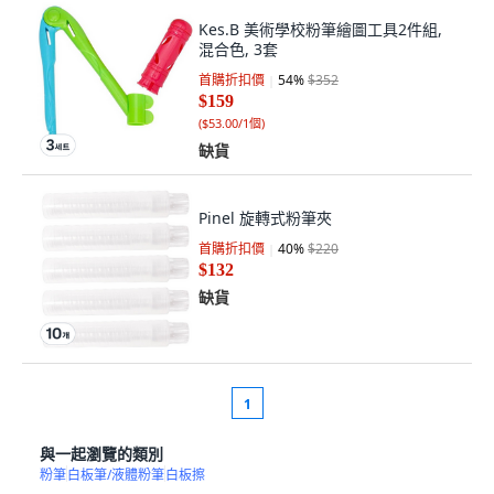
Kes.B 美術學校粉筆繪圖工具2件組,
混合色, 3套
首購折扣價
54
%
$352
$159
(
$53.00/1個
)
缺貨
Pinel 旋轉式粉筆夾
首購折扣價
40
%
$220
$132
缺貨
1
與一起瀏覽的類別
粉筆
白板筆/液體粉筆
白板擦