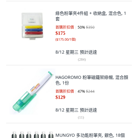
綠色粉筆夾4件組 + 收納盒, 混合色, 1
套
首購折扣價
50
%
$350
$175
(
$175.00/1個
)
8/12 星期三
預計送達
(
284
)
HAGOROMO 粉筆磁鐵架綠帽, 混合顏
色, 1份
首購折扣價
47
%
$244
$129
8/12 星期三
預計送達
(
11
)
MUNGYO 多功能粉筆夾, 銀色, 18個