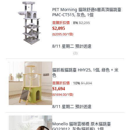
PET Morning 貓咪舒適6層高頂貓跳臺
PMC-CT515, 灰色, 1個
首購折扣價
8
%
$2,295
$2,095
(
$2095.00/1個
)
8/11 星期二
預計送達
(
2
)
貓抓板貓跳臺 HHY25, 1個, 綠色 + 米
色
首購折扣價
10
%
$1,894
$1,694
(
$1694.00/1個
)
8/11 星期二
預計送達
Monello 貓咪雲梯橋 原木貓跳臺
GO23012, 灰色(貓抓板), 1個