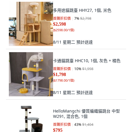
多用途貓跳臺 HHY27, 1個, 米色
首購折扣價
7
%
$2,798
$2,598
(
$2598.00/1個
)
8/11 星期二
預計送達
卡通貓跳臺 HHC10, 1個, 灰色 + 橘色
首購折扣價
10
%
$1,998
$1,798
(
$1798.00/1個
)
8/11 星期二
預計送達
HelloMangchi 優質編織貓跳台 中型
W291, 混合色, 1個
首購折扣價
43
%
$1,404
$795