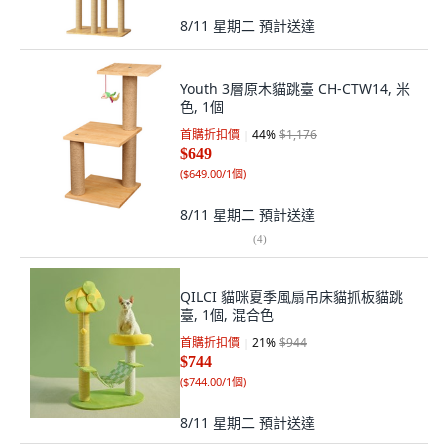
8/11 星期二
預計送達
Youth 3層原木貓跳臺 CH-CTW14, 米
色, 1個
首購折扣價
44
%
$1,176
$649
(
$649.00/1個
)
8/11 星期二
預計送達
(
4
)
QILCI 貓咪夏季風扇吊床貓抓板貓跳
臺, 1個, 混合色
首購折扣價
21
%
$944
$744
(
$744.00/1個
)
8/11 星期二
預計送達