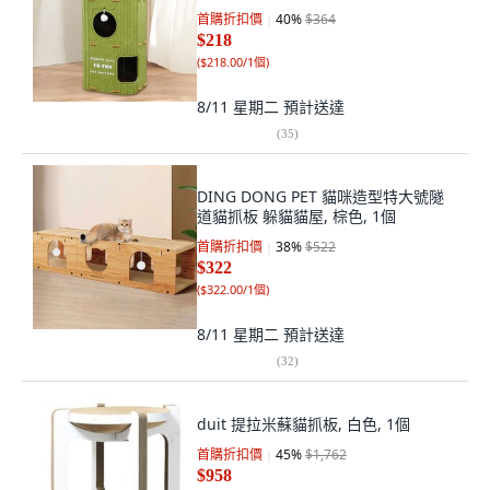
首購折扣價
40
%
$364
$218
(
$218.00/1個
)
8/11 星期二
預計送達
(
35
)
DING DONG PET 貓咪造型特大號隧
道貓抓板 躲貓貓屋, 棕色, 1個
首購折扣價
38
%
$522
$322
(
$322.00/1個
)
8/11 星期二
預計送達
(
32
)
duit 提拉米蘇貓抓板, 白色, 1個
首購折扣價
45
%
$1,762
$958