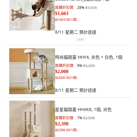
首購折扣價
28
%
$2,326
$1,663
(
$1663.00/1個
)
8/11 星期二
預計送達
(
19
)
時尚貓跳臺 HHY4, 米色 + 白色, 1個
首購折扣價
9
%
$2,200
$2,000
(
$2000.00/1個
)
8/11 星期二
預計送達
星星貓跳臺 HHXK8, 1個, 米色
首購折扣價
7
%
$2,598
$2,398
(
$2398.00/1個
)