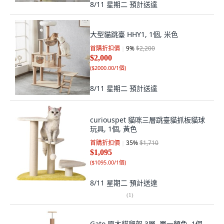
8/11 星期二
預計送達
大型貓跳臺 HHY1, 1個, 米色
首購折扣價
9
%
$2,200
$2,000
(
$2000.00/1個
)
8/11 星期二
預計送達
curiouspet 貓咪三層跳臺貓抓板貓球
玩具, 1個, 黃色
首購折扣價
35
%
$1,710
$1,095
(
$1095.00/1個
)
8/11 星期二
預計送達
(
1
)
Gato 原木貓爬架 3層, 單一顏色, 1個