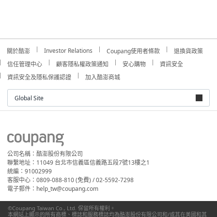
Investor Relations
關於酷澎
Coupang使用者條款
退換貨政策
信任管理中心
顧客隱私權政策通知
安心購物
資訊安全
資訊安全及隱私保護認證
加入酷澎商城
Global Site
公司名稱：酷澎股份有限公司
聯繫地址：11049 台北市信義區信義路五段7號13樓之1
統編：91002999
客服中心：0809-088-810 (免費) / 02-5592-7298
電子郵件：help_tw@coupang.com
©Coupang Taiwan Co., Ltd. 保留所有權利。
本網站上顯示的所有商標、標誌和服務標誌均為酷澎股份有限公司和/或其在美國和其