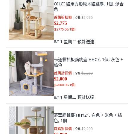
QILCI 貓用方形原木貓跳臺, 1個, 混合
色
首購折扣價
6
%
$2,975
$2,775
(
$2775.00/1個
)
8/11 星期二
預計送達
卡通貓抓板貓跳臺 HHC7, 1個, 灰色 +
橘色
首購折扣價
9
%
$2,200
$2,000
(
$2000.00/1個
)
8/11 星期二
預計送達
豪華貓跳臺 HHY21, 白色 + 米色 + 綠
色, 1個
首購折扣價
9
%
$2,200