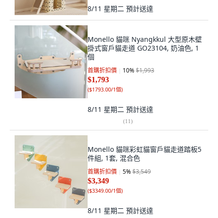
8/11 星期二
預計送達
Monello 貓咪 Nyangkkul 大型原木壁
掛式窗戶貓走道 GO23104, 奶油色, 1
個
首購折扣價
10
%
$1,993
$1,793
(
$1793.00/1個
)
8/11 星期二
預計送達
(
11
)
Monello 貓咪彩虹貓窗戶貓走道踏板5
件組, 1套, 混合色
首購折扣價
5
%
$3,549
$3,349
(
$3349.00/1個
)
8/11 星期二
預計送達