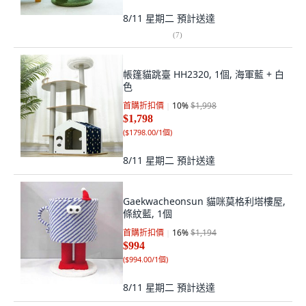
8/11 星期二
預計送達
(
7
)
帳篷貓跳臺 HH2320, 1個, 海軍藍 + 白
色
首購折扣價
10
%
$1,998
$1,798
(
$1798.00/1個
)
8/11 星期二
預計送達
Gaekwacheonsun 貓咪莫格利塔樓屋,
條紋藍, 1個
首購折扣價
16
%
$1,194
$994
(
$994.00/1個
)
8/11 星期二
預計送達