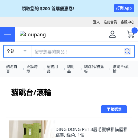
領取您的
$200
首購優惠卷!
打開 App
登入
註冊會員
客服中心
全部
酷澎首
火箭跨
寵物用
貓用
貓跳台/貓抓
貓跳台/滾
頁
境
品
品
板
輪
貓跳台/滾輪
篩選器
DING DONG PET 3層毛氈躲貓貓屋貓
跳臺, 綠色, 1個