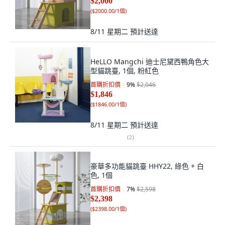
$2,000
(
$2000.00/1個
)
8/11 星期二
預計送達
HeLLO Mangchi 迪士尼黛西鴨角色大
型貓跳臺, 1個, 粉紅色
首購折扣價
9
%
$2,046
$1,846
(
$1846.00/1個
)
8/11 星期二
預計送達
(
2
)
豪華多功能貓跳臺 HHY22, 綠色 + 白
色, 1個
首購折扣價
7
%
$2,598
$2,398
(
$2398.00/1個
)