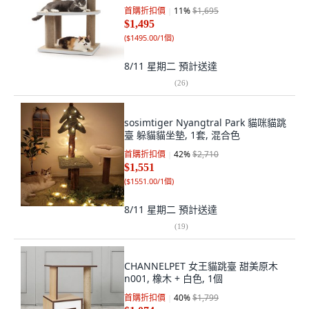
首購折扣價
11
%
$1,695
$1,495
(
$1495.00/1個
)
8/11 星期二
預計送達
(
26
)
sosimtiger Nyangtral Park 貓咪貓跳
臺 躲貓貓坐墊, 1套, 混合色
首購折扣價
42
%
$2,710
$1,551
(
$1551.00/1個
)
8/11 星期二
預計送達
(
19
)
CHANNELPET 女王貓跳臺 甜美原木
n001, 橡木 + 白色, 1個
首購折扣價
40
%
$1,799