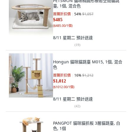
PETSMON 貓咪橢圓形療癒空間貓跳
臺, 1個, 混合色
首購折扣價
54
%
$1,057
$485
(
$485.00/1個
)
8/11 星期二
預計送達
(
19
)
Hongun 貓咪貓跳臺 M015, 1個, 混合
色
首購折扣價
16
%
$1,212
$1,012
(
$1012.00/1個
)
8/11 星期二
預計送達
(
42
)
PANGPOT 貓咪貓抓板 3層貓跳臺, 白
色, 1個