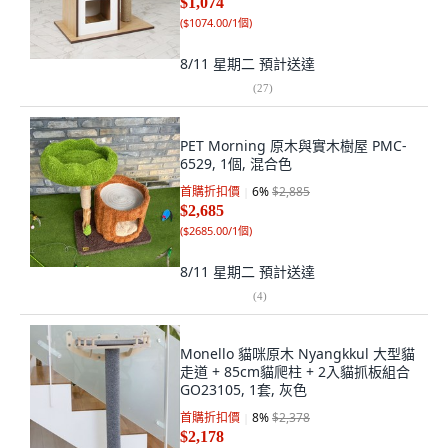
$1,074
(
$1074.00/1個
)
8/11 星期二
預計送達
(
27
)
PET Morning 原木與實木樹屋 PMC-
6529, 1個, 混合色
首購折扣價
6
%
$2,885
$2,685
(
$2685.00/1個
)
8/11 星期二
預計送達
(
4
)
Monello 貓咪原木 Nyangkkul 大型貓
走道 + 85cm貓爬柱 + 2入貓抓板組合
GO23105, 1套, 灰色
首購折扣價
8
%
$2,378
$2,178