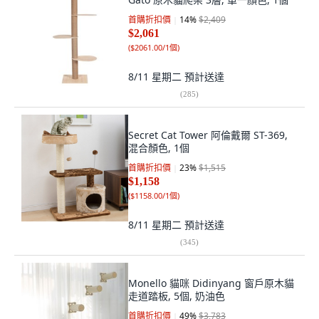
首購折扣價
14
%
$2,409
$2,061
(
$2061.00/1個
)
8/11 星期二
預計送達
(
285
)
Secret Cat Tower 阿倫戴爾 ST-369,
混合顏色, 1個
首購折扣價
23
%
$1,515
$1,158
(
$1158.00/1個
)
8/11 星期二
預計送達
(
345
)
Monello 貓咪 Didinyang 窗戶原木貓
走道踏板, 5個, 奶油色
首購折扣價
49
%
$3,783