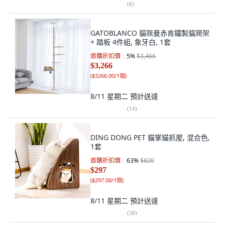
(
6
)
GATOBLANCO 貓咪曼赤肯鐵製貓爬架
+ 踏板 4件組, 象牙白, 1套
首購折扣價
5
%
$3,466
$3,266
(
$3266.00/1個
)
8/11 星期二
預計送達
(
14
)
DING DONG PET 貓掌貓抓屋, 混合色,
1套
首購折扣價
63
%
$820
$297
(
$297.00/1個
)
8/11 星期二
預計送達
(
58
)