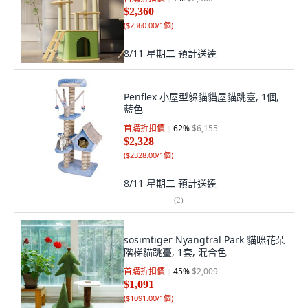
$2,360
(
$2360.00/1個
)
8/11 星期二
預計送達
Penflex 小屋型躲貓貓屋貓跳臺, 1個,
藍色
首購折扣價
62
%
$6,155
$2,328
(
$2328.00/1個
)
8/11 星期二
預計送達
(
2
)
sosimtiger Nyangtral Park 貓咪花朵
階梯貓跳臺, 1套, 混合色
首購折扣價
45
%
$2,009
$1,091
(
$1091.00/1個
)