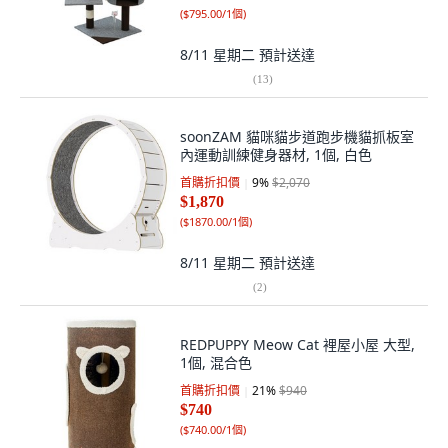
(
$795.00/1個
)
8/11 星期二
預計送達
(
13
)
soonZAM 貓咪貓步道跑步機貓抓板室
內運動訓練健身器材, 1個, 白色
首購折扣價
9
%
$2,070
$1,870
(
$1870.00/1個
)
8/11 星期二
預計送達
(
2
)
REDPUPPY Meow Cat 裡屋小屋 大型,
1個, 混合色
首購折扣價
21
%
$940
$740
(
$740.00/1個
)