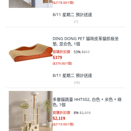
(
$2178.00/1個
)
8/11 星期二
預計送達
(
7
)
DING DONG PET 貓咪皮革貓抓板坐
墊, 混合色, 1個
首購折扣價
53
%
$817
$379
(
$379.00/1個
)
8/11 星期二
預計送達
(
16
)
多層貓跳臺 HHTS02, 白色 + 米色 + 綠
色, 1個
首購折扣價
8
%
$2,319
$2,119
(
$2119.00/1個
)