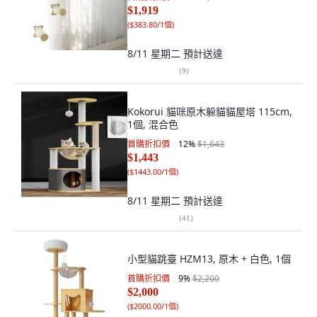
$1,919
(
$383.80/1個
)
8/11 星期二
預計送達
(
9
)
Kokorui 貓咪原木躲貓貓屋塔 115cm,
1個, 混合色
首購折扣價
12
%
$1,643
$1,443
(
$1443.00/1個
)
8/11 星期二
預計送達
(
41
)
小型貓跳臺 HZM13, 原木 + 白色, 1個
首購折扣價
9
%
$2,200
$2,000
(
$2000.00/1個
)