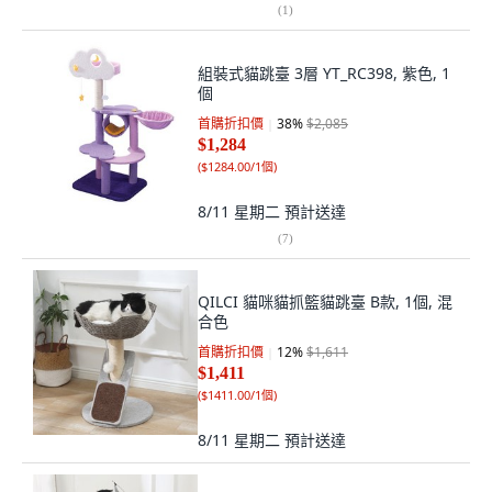
(
1
)
組裝式貓跳臺 3層 YT_RC398, 紫色, 1
個
首購折扣價
38
%
$2,085
$1,284
(
$1284.00/1個
)
8/11 星期二
預計送達
(
7
)
QILCI 貓咪貓抓籃貓跳臺 B款, 1個, 混
合色
首購折扣價
12
%
$1,611
$1,411
(
$1411.00/1個
)
8/11 星期二
預計送達