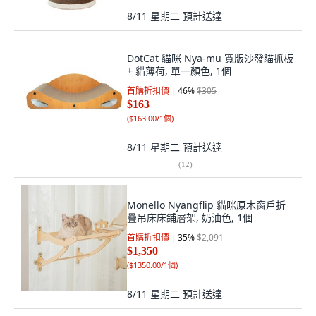
8/11 星期二
預計送達
DotCat 貓咪 Nya-mu 寬版沙發貓抓板
+ 貓薄荷, 單一顏色, 1個
首購折扣價
46
%
$305
$163
(
$163.00/1個
)
8/11 星期二
預計送達
(
12
)
Monello Nyangflip 貓咪原木窗戶折
疊吊床床鋪層架, 奶油色, 1個
首購折扣價
35
%
$2,091
$1,350
(
$1350.00/1個
)
8/11 星期二
預計送達