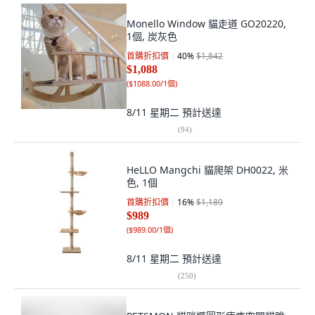
Monello Window 貓走道 GO20220,
1個, 炭灰色
首購折扣價
40
%
$1,842
$1,088
(
$1088.00/1個
)
8/11 星期二
預計送達
(
94
)
HeLLO Mangchi 貓爬架 DH0022, 米
色, 1個
首購折扣價
16
%
$1,189
$989
(
$989.00/1個
)
8/11 星期二
預計送達
(
250
)