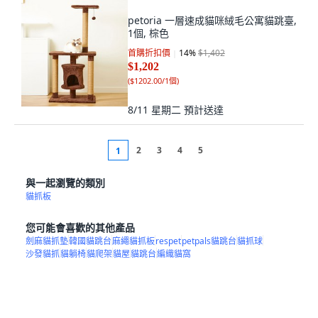
petoria 一層速成貓咪絨毛公寓貓跳臺,
1個, 棕色
首購折扣價
14
%
$1,402
$1,202
(
$1202.00/1個
)
8/11 星期二
預計送達
2
3
4
5
1
與一起瀏覽的類別
貓抓板
您可能會喜歡的其他產品
劍麻貓抓墊
韓國貓跳台
麻繩貓抓板
respet
petpals貓跳台
貓抓球
沙發貓抓
貓躺椅
貓爬架
貓屋
貓跳台
編織貓窩