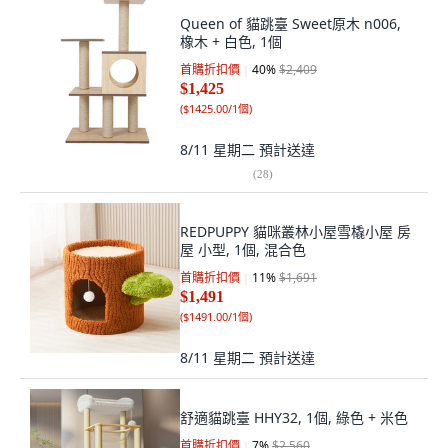
Queen of 貓跳臺 Sweet原木 n006,
橡木 + 白色, 1個
首購折扣價
40
%
$2,409
$1,425
(
$1425.00/1個
)
8/11 星期二
預計送達
(
28
)
REDPUPPY 貓咪叢林小屋雪橇小屋 房
屋 小型, 1個, 混合色
首購折扣價
11
%
$1,691
$1,491
(
$1491.00/1個
)
8/11 星期二
預計送達
舒適貓跳臺 HHY32, 1個, 綠色 + 米色
首購折扣價
7
%
$2,560