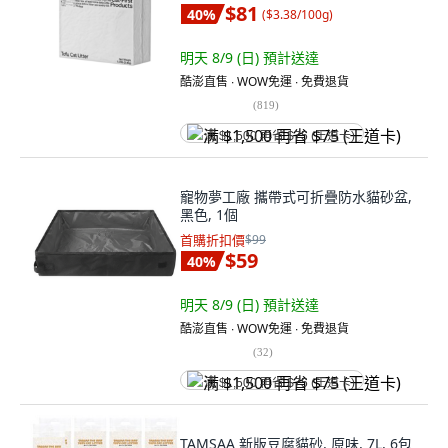
$81
40
%
(
$3.38/100g
)
明天 8/9 (日)
預計送達
酷澎直售 ∙ WOW免運 ∙ 免費退貨
(
819
)
满 $1,500 再省 $75 (王道卡)
寵物夢工廠 攜帶式可折疊防水貓砂盆,
黑色, 1個
首購折扣價
$99
$59
40
%
明天 8/9 (日)
預計送達
酷澎直售 ∙ WOW免運 ∙ 免費退貨
(
32
)
满 $1,500 再省 $75 (王道卡)
TAMSAA 新版豆腐貓砂, 原味, 7L, 6包