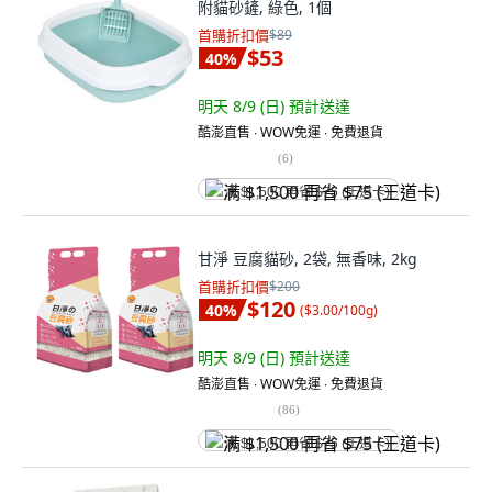
附貓砂鏟, 綠色, 1個
首購折扣價
$89
$53
40
%
明天 8/9 (日)
預計送達
酷澎直售 ∙ WOW免運 ∙ 免費退貨
(
6
)
满 $1,500 再省 $75 (王道卡)
甘淨 豆腐貓砂, 2袋, 無香味, 2kg
首購折扣價
$200
$120
40
%
(
$3.00/100g
)
明天 8/9 (日)
預計送達
酷澎直售 ∙ WOW免運 ∙ 免費退貨
(
86
)
满 $1,500 再省 $75 (王道卡)