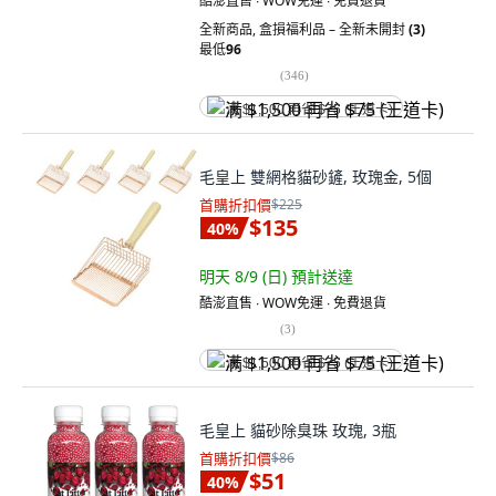
酷澎直售 ∙ WOW免運 ∙ 免費退貨
全新商品
,
盒損福利品 – 全新未開封
(3)
最低
96
(
346
)
满 $1,500 再省 $75 (王道卡)
毛皇上 雙網格貓砂鏟, 玫瑰金, 5個
首購折扣價
$225
$135
40
%
明天 8/9 (日)
預計送達
酷澎直售 ∙ WOW免運 ∙ 免費退貨
(
3
)
满 $1,500 再省 $75 (王道卡)
毛皇上 貓砂除臭珠 玫瑰, 3瓶
首購折扣價
$86
$51
40
%