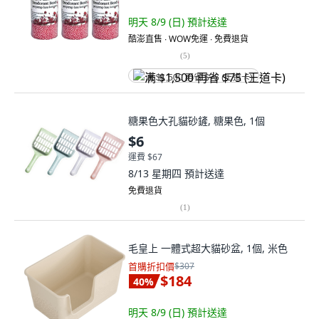
明天 8/9 (日)
預計送達
酷澎直售 ∙ WOW免運 ∙ 免費退貨
(
5
)
满 $1,500 再省 $75 (王道卡)
糖果色大孔貓砂鏟, 糖果色, 1個
$6
運費 $67
8/13 星期四
預計送達
免費退貨
(
1
)
毛皇上 一體式超大貓砂盆, 1個, 米色
首購折扣價
$307
$184
40
%
明天 8/9 (日)
預計送達