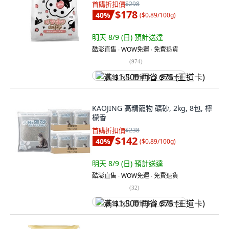
首購折扣價
$298
$178
40
%
(
$0.89/100g
)
明天 8/9 (日)
預計送達
酷澎直售 ∙ WOW免運 ∙ 免費退貨
(
974
)
满 $1,500 再省 $75 (王道卡)
KAOJING 高精寵物 礦砂, 2kg, 8包, 檸
檬香
首購折扣價
$238
$142
40
%
(
$0.89/100g
)
明天 8/9 (日)
預計送達
酷澎直售 ∙ WOW免運 ∙ 免費退貨
(
32
)
满 $1,500 再省 $75 (王道卡)