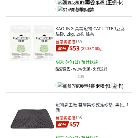
满 $1,500 再省 $75 (王道卡)
$1 酷澎幣回饋
KAOJING 高精寵物 CAT LITTER豆腐
貓砂, 2kg, 2袋, 綠茶
首購折扣價
$89
$53
40
%
(
$1.33/100g
)
明天 8/9 (日)
預計送達
酷澎直售 ∙ WOW免運 ∙ 免費退貨
(
18
)
满 $1,500 再省 $75 (王道卡)
寵物夢工廠 雙層集砂式落砂墊, 黑色, 1
個
首購折扣價
$95
$57
40
%
明天 8/9 (日)
預計送達