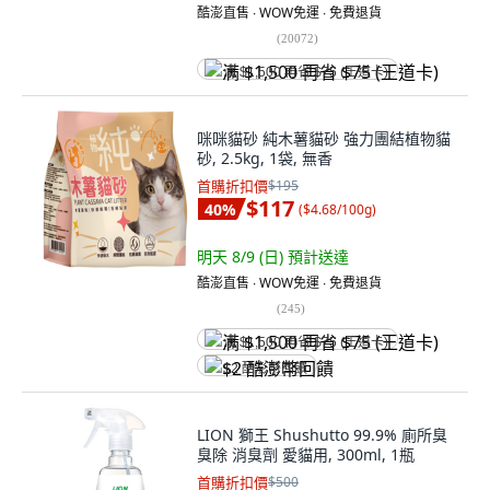
酷澎直售 ∙ WOW免運 ∙ 免費退貨
(
20072
)
满 $1,500 再省 $75 (王道卡)
咪咪貓砂 純木薯貓砂 強力團結植物貓
砂, 2.5kg, 1袋, 無香
首購折扣價
$195
$117
40
%
(
$4.68/100g
)
明天 8/9 (日)
預計送達
酷澎直售 ∙ WOW免運 ∙ 免費退貨
(
245
)
满 $1,500 再省 $75 (王道卡)
$2 酷澎幣回饋
LION 獅王 Shushutto 99.9% 廁所臭
臭除 消臭劑 愛貓用, 300ml, 1瓶
首購折扣價
$500