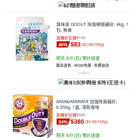
$2 酷澎幣回饋
臭味滾 ODOUT 除臭瞬吸礦砂, 4kg, 1
包, 無香
首購折扣價
$139
$83
40
%
(
$2.08/100g
)
明天 8/9 (日)
預計送達
酷澎直售 ∙ WOW免運 ∙ 免費退貨
(
1341
)
满 $1,500 再省 $75 (王道卡)
ARM&HAMMER 加強除臭貓砂,
6.35kg, 1盒, 清新香味
首購折扣價
$580
$380
34
%
(
$5.99/100g
)
明天 8/9 (日)
預計送達