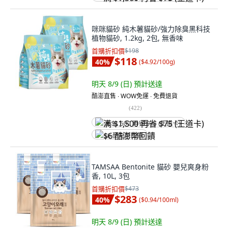
咪咪貓砂 純木薯貓砂/強力除臭黑科技
植物貓砂, 1.2kg, 2包, 無香味
首購折扣價
$198
$118
40
%
(
$4.92/100g
)
明天 8/9 (日)
預計送達
酷澎直售 ∙ WOW免運 ∙ 免費退貨
(
422
)
满 $1,500 再省 $75 (王道卡)
$6 酷澎幣回饋
TAMSAA Bentonite 貓砂 嬰兒爽身粉
香, 10L, 3包
首購折扣價
$473
$283
40
%
(
$0.94/100ml
)
明天 8/9 (日)
預計送達