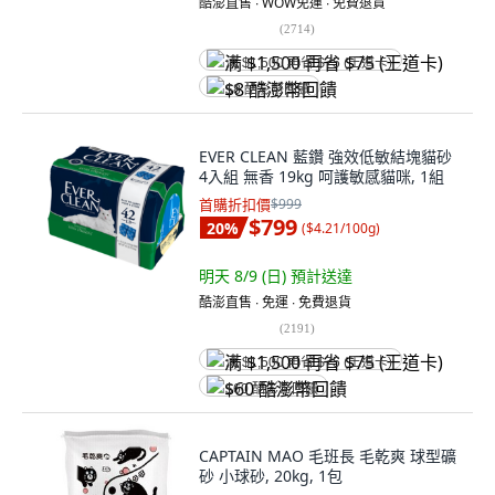
酷澎直售 ∙ WOW免運 ∙ 免費退貨
(
2714
)
满 $1,500 再省 $75 (王道卡)
$8 酷澎幣回饋
EVER CLEAN 藍鑽 強效低敏結塊貓砂
4入組 無香 19kg 呵護敏感貓咪, 1組
首購折扣價
$999
$799
20
%
(
$4.21/100g
)
明天 8/9 (日)
預計送達
酷澎直售 ∙ 免運 ∙ 免費退貨
(
2191
)
满 $1,500 再省 $75 (王道卡)
$60 酷澎幣回饋
CAPTAIN MAO 毛班長 毛乾爽 球型礦
砂 小球砂, 20kg, 1包