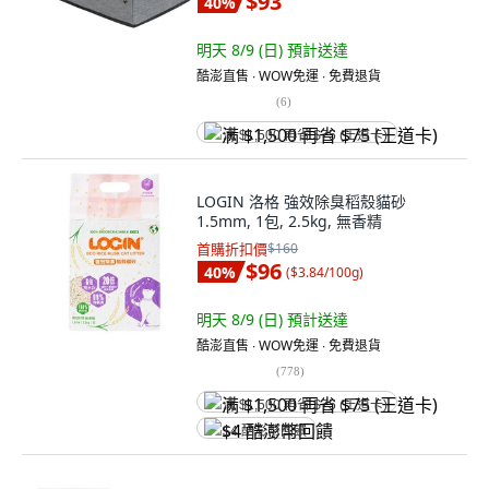
$93
40
%
明天 8/9 (日)
預計送達
酷澎直售 ∙ WOW免運 ∙ 免費退貨
(
6
)
满 $1,500 再省 $75 (王道卡)
LOGIN 洛格 強效除臭稻殼貓砂
1.5mm, 1包, 2.5kg, 無香精
首購折扣價
$160
$96
40
%
(
$3.84/100g
)
明天 8/9 (日)
預計送達
酷澎直售 ∙ WOW免運 ∙ 免費退貨
(
778
)
满 $1,500 再省 $75 (王道卡)
$4 酷澎幣回饋