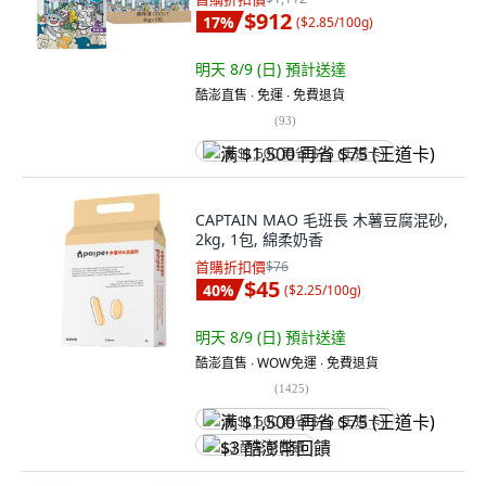
$912
17
%
(
$2.85/100g
)
明天 8/9 (日)
預計送達
酷澎直售 ∙ 免運 ∙ 免費退貨
(
93
)
满 $1,500 再省 $75 (王道卡)
CAPTAIN MAO 毛班長 木薯豆腐混砂,
2kg, 1包, 綿柔奶香
首購折扣價
$76
$45
40
%
(
$2.25/100g
)
明天 8/9 (日)
預計送達
酷澎直售 ∙ WOW免運 ∙ 免費退貨
(
1425
)
满 $1,500 再省 $75 (王道卡)
$3 酷澎幣回饋