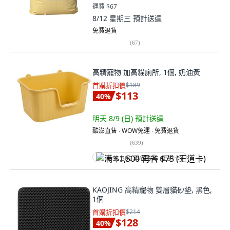
運費 $67
8/12 星期三
預計送達
免費退貨
(
67
)
高精寵物 加高貓廁所, 1個, 奶油黃
首購折扣價
$189
$113
40
%
明天 8/9 (日)
預計送達
酷澎直售 ∙ WOW免運 ∙ 免費退貨
(
639
)
满 $1,500 再省 $75 (王道卡)
KAOJING 高精寵物 雙層貓砂墊, 黑色,
1個
首購折扣價
$214
$128
40
%