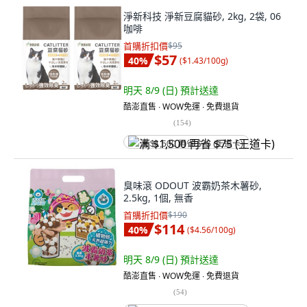
淨新科技 淨新豆腐貓砂, 2kg, 2袋, 06
咖啡
首購折扣價
$95
$57
40
%
(
$1.43/100g
)
明天 8/9 (日)
預計送達
酷澎直售 ∙ WOW免運 ∙ 免費退貨
(
154
)
满 $1,500 再省 $75 (王道卡)
臭味滾 ODOUT 波霸奶茶木薯砂,
2.5kg, 1個, 無香
首購折扣價
$190
$114
40
%
(
$4.56/100g
)
明天 8/9 (日)
預計送達
酷澎直售 ∙ WOW免運 ∙ 免費退貨
(
54
)