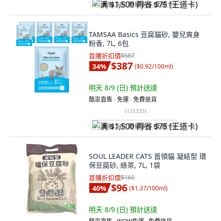
满 $1,500 再省 $75 (王道卡)
TAMSAA Basics 豆腐貓砂, 嬰兒爽身
粉香, 7L, 6包
首購折扣價
$587
$387
34
%
(
$0.92/100ml
)
明天 8/9 (日)
預計送達
酷澎直售 ∙ 免運 ∙ 免費退貨
(
131333
)
满 $1,500 再省 $75 (王道卡)
SOUL LEADER CATS 首領貓 凝結型 環
保豆腐砂, 綠茶, 7L, 1袋
首購折扣價
$160
$96
40
%
(
$1.37/100ml
)
明天 8/9 (日)
預計送達