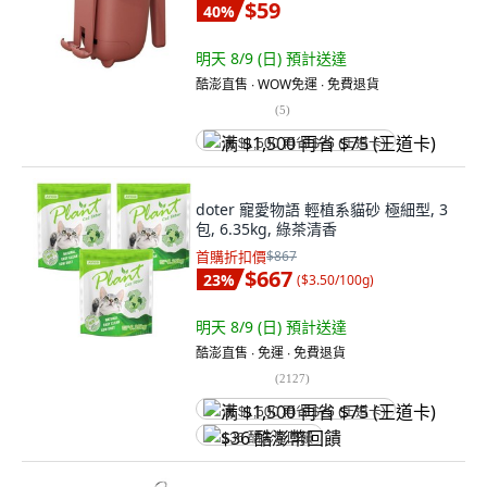
$59
40
%
明天 8/9 (日)
預計送達
酷澎直售 ∙ WOW免運 ∙ 免費退貨
(
5
)
满 $1,500 再省 $75 (王道卡)
doter 寵愛物語 輕植系貓砂 極細型, 3
包, 6.35kg, 綠茶清香
首購折扣價
$867
$667
23
%
(
$3.50/100g
)
明天 8/9 (日)
預計送達
酷澎直售 ∙ 免運 ∙ 免費退貨
(
2127
)
满 $1,500 再省 $75 (王道卡)
$36 酷澎幣回饋