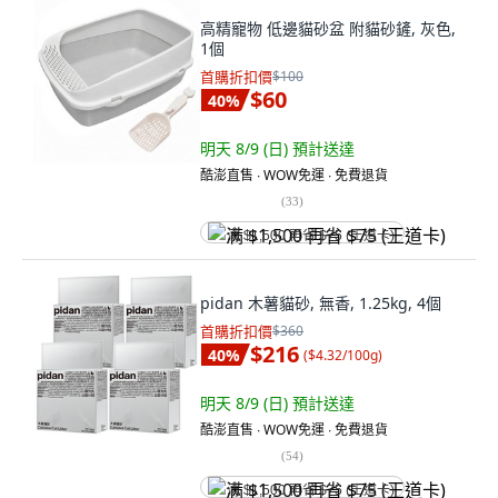
高精寵物 低邊貓砂盆 附貓砂鏟, 灰色,
1個
首購折扣價
$100
$60
40
%
明天 8/9 (日)
預計送達
酷澎直售 ∙ WOW免運 ∙ 免費退貨
(
33
)
满 $1,500 再省 $75 (王道卡)
pidan 木薯貓砂, 無香, 1.25kg, 4個
首購折扣價
$360
$216
40
%
(
$4.32/100g
)
明天 8/9 (日)
預計送達
酷澎直售 ∙ WOW免運 ∙ 免費退貨
(
54
)
满 $1,500 再省 $75 (王道卡)