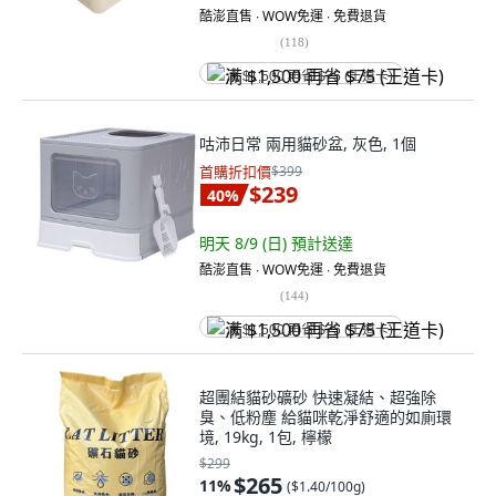
酷澎直售 ∙ WOW免運 ∙ 免費退貨
(
118
)
满 $1,500 再省 $75 (王道卡)
咕沛日常 兩用貓砂盆, 灰色, 1個
首購折扣價
$399
$239
40
%
明天 8/9 (日)
預計送達
酷澎直售 ∙ WOW免運 ∙ 免費退貨
(
144
)
满 $1,500 再省 $75 (王道卡)
超團結貓砂礦砂 快速凝結、超強除
臭、低粉塵 給貓咪乾淨舒適的如廁環
境, 19kg, 1包, 檸檬
$299
$265
11
%
(
$1.40/100g
)