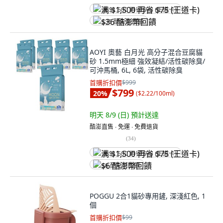
满 $1,500 再省 $75 (王道卡)
$36 酷澎幣回饋
AOYI 奧藝 白月光 高分子混合豆腐貓
砂 1.5mm極細 強效凝結/活性碳除臭/
可沖馬桶, 6L, 6袋, 活性碳除臭
首購折扣價
$999
$799
20
%
(
$2.22/100ml
)
明天 8/9 (日)
預計送達
酷澎直售 ∙ 免運 ∙ 免費退貨
(
34
)
满 $1,500 再省 $75 (王道卡)
$6 酷澎幣回饋
POGGU 2合1貓砂專用鏟, 深淺紅色, 1
個
首購折扣價
$99