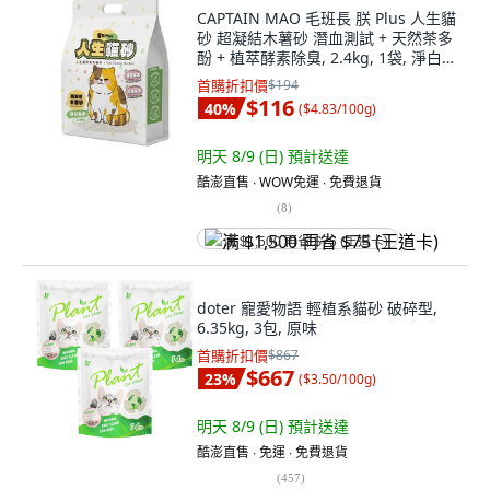
CAPTAIN MAO 毛班長 朕 Plus 人生貓
砂 超凝結木薯砂 潛血測試 + 天然茶多
酚 + 植萃酵素除臭, 2.4kg, 1袋, 淨白無
香
首購折扣價
$194
$116
40
%
(
$4.83/100g
)
明天 8/9 (日)
預計送達
酷澎直售 ∙ WOW免運 ∙ 免費退貨
(
8
)
满 $1,500 再省 $75 (王道卡)
doter 寵愛物語 輕植系貓砂 破碎型,
6.35kg, 3包, 原味
首購折扣價
$867
$667
23
%
(
$3.50/100g
)
明天 8/9 (日)
預計送達
酷澎直售 ∙ 免運 ∙ 免費退貨
(
457
)