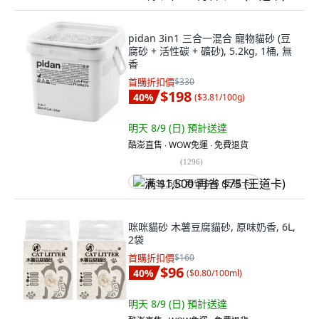
pidan 3in1 三合一混合 寵物貓砂 (豆
腐砂 + 活性碳 + 礦砂), 5.2kg, 1桶, 無
香
首購折扣價
$330
$198
40
%
(
$3.81/100g
)
明天 8/9 (日)
預計送達
酷澎直售 ∙ WOW免運 ∙ 免費退貨
(
1296
)
满 $1,500 再省 $75 (王道卡)
咪咪貓砂 木薯豆腐貓砂, 原味奶香, 6L,
2袋
首購折扣價
$160
$96
40
%
(
$0.80/100ml
)
明天 8/9 (日)
預計送達