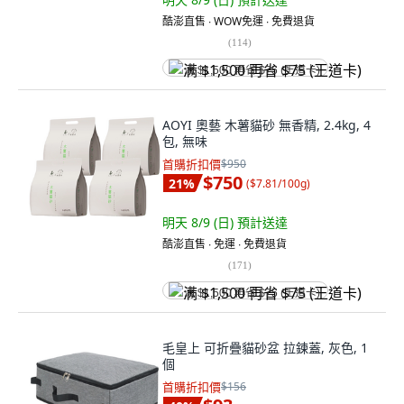
酷澎直售 ∙ WOW免運 ∙ 免費退貨
(
114
)
满 $1,500 再省 $75 (王道卡)
AOYI 奧藝 木薯貓砂 無香精, 2.4kg, 4
包, 無味
首購折扣價
$950
$750
21
%
(
$7.81/100g
)
明天 8/9 (日)
預計送達
酷澎直售 ∙ 免運 ∙ 免費退貨
(
171
)
满 $1,500 再省 $75 (王道卡)
毛皇上 可折疊貓砂盆 拉鍊蓋, 灰色, 1
個
首購折扣價
$156