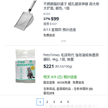
不銹鋼貓砂鏟子 細孔鏟屎神器 超大款
大铲面, 銀色, 1個
$159
$99
37
%
運費 $107
8/13 星期四
預計送達
免費退貨
(
19
)
PetsTimes 毛孩時代 強效凝結無塵原
礦砂, 4kg, 1袋, 無塵
$221
(
$5.53/100g
)
明天 8/9 (日)
預計送達
酷澎直售 ∙ WOW免運 ∙ 免費退貨
全新商品
,
盒損福利品 – 全新未開封
(3)
最低
215
(
575
)
2
3
4
5
1
满 $1,500 再省 $75 (王道卡)