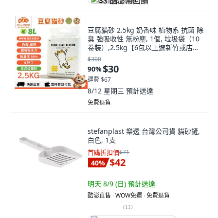
$3 酷澎幣回饋
豆腐貓砂 2.5kg 奶香味 植物系 抗菌 除
臭 強吸收性 無粉塵, 1個, 垃圾袋（10
卷裝）,2.5kg【6包以上選新竹或店到
家宅配】
$300
$30
90
%
運費 $67
8/12 星期三
預計送達
免費退貨
stefanplast 樂透 台灣公司貨 貓砂鏟,
白色, 1支
首購折扣價
$71
$42
40
%
明天 8/9 (日)
預計送達
酷澎直售 ∙ WOW免運 ∙ 免費退貨
(
11
)