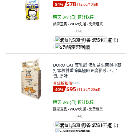
$78
84
%
(
$2.60/10ml
)
明天 8/9 (日)
預計送達
酷澎直售 ∙ WOW免運 ∙ 免費退貨
(
114
)
满 $1,500 再省 $75 (王道卡)
$7 酷澎幣回饋
DORO CAT 豆乳貓 添加益生菌與小蘇
打顆粒雙重除臭極細豆腐貓砂, 7L, 1
包, 原味
首購折扣價
$159
$95
40
%
(
$1.36/100ml
)
明天 8/9 (日)
預計送達
酷澎直售 ∙ WOW免運 ∙ 免費退貨
(
344
)
满 $1,500 再省 $75 (王道卡)