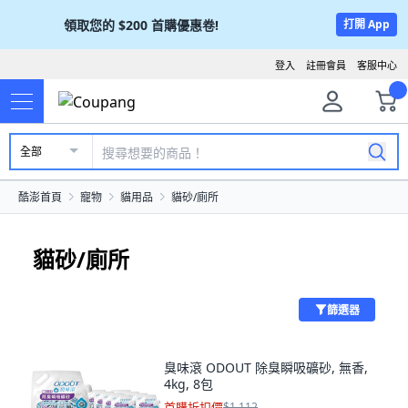
領取您的
$200
首購優惠卷!
打開 App
登入
註冊會員
客服中心
全部
酷澎首頁
寵物
貓用品
貓砂/廁所
貓砂/廁所
篩選器
臭味滾 ODOUT 除臭瞬吸礦砂, 無香,
4kg, 8包
首購折扣價
$1,112