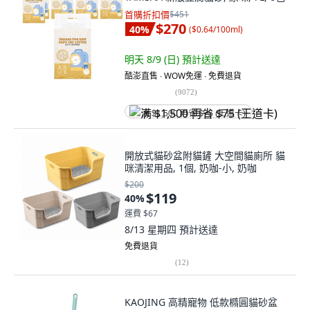
首購折扣價
$451
$270
40
%
(
$0.64/100ml
)
明天 8/9 (日)
預計送達
酷澎直售 ∙ WOW免運 ∙ 免費退貨
(
9072
)
满 $1,500 再省 $75 (王道卡)
開放式貓砂盆附貓鏟 大空間貓廁所 貓
咪清潔用品, 1個, 奶咖-小, 奶咖
$200
$119
40
%
運費 $67
8/13 星期四
預計送達
免費退貨
(
12
)
KAOJING 高精寵物 低款橢圓貓砂盆