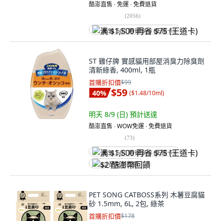
酷澎直售 ∙ 免運 ∙ 免費退貨
(
2056
)
满 $1,500 再省 $75 (王道卡)
ST 雞仔牌 實感貓用部屋消臭力除臭劑
清新綠香, 400ml, 1瓶
首購折扣價
$99
$59
40
%
(
$1.48/10ml
)
明天 8/9 (日)
預計送達
酷澎直售 ∙ WOW免運 ∙ 免費退貨
(
73
)
满 $1,500 再省 $75 (王道卡)
$2 酷澎幣回饋
PET SONG CATBOSS系列 木薯豆腐貓
砂 1.5mm, 6L, 2包, 綠茶
首購折扣價
$178