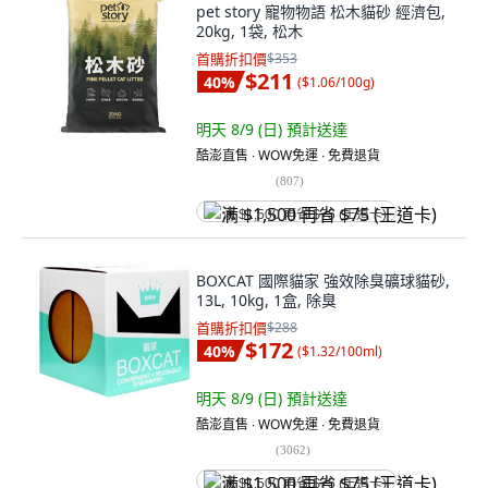
pet story 寵物物語 松木貓砂 經濟包,
20kg, 1袋, 松木
首購折扣價
$353
$211
40
%
(
$1.06/100g
)
明天 8/9 (日)
預計送達
酷澎直售 ∙ WOW免運 ∙ 免費退貨
(
807
)
满 $1,500 再省 $75 (王道卡)
BOXCAT 國際貓家 強效除臭礦球貓砂,
13L, 10kg, 1盒, 除臭
首購折扣價
$288
$172
40
%
(
$1.32/100ml
)
明天 8/9 (日)
預計送達
酷澎直售 ∙ WOW免運 ∙ 免費退貨
(
3062
)
满 $1,500 再省 $75 (王道卡)