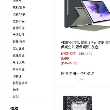
吸塵器
電視/影音
洗衣/烘衣
電腦螢幕
音響設備
手機配件
鍵盤/滑鼠
VISBYH 平板電腦 S Pen收納 
保護套 磁吸保護殼, 灰色
儲存裝置
首購折扣價
25
%
$790
電腦周邊
$590
生活家電
(
$590.00/1個
)
車用周邊
8/10 星期一
預計送達
印表機
(
44
)
智慧型手錶
相機
遊戲
價格