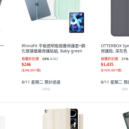
單一
RhinoFit 平板透明板摺疊保護套+鋼
OTTERBOX Symm
化玻璃螢幕保護貼組, Baby green
保護殼, 深灰色
首購折扣價
68
%
$787
首購折扣價
31
%
$246
$1,435
(
$246.00/1個
)
(
$1435.00/1個
)
8/11 星期二
預計送達
8/11 星期二
預
(
515
)
(
35
)