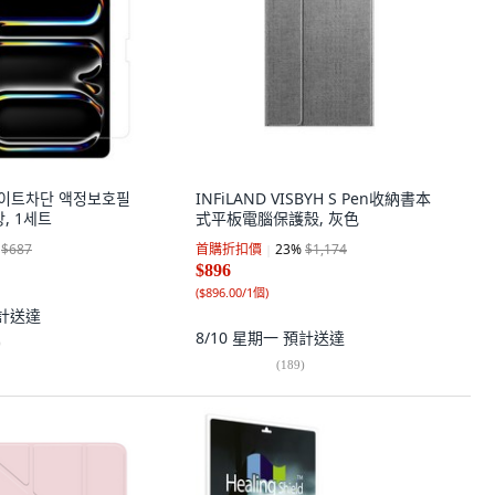
이트차단 액정보호필
INFiLAND VISBYH S Pen收納書本
, 1세트
式平板電腦保護殼, 灰色
$687
首購折扣價
23
%
$1,174
$896
(
$896.00/1個
)
計送達
8/10 星期一
預計送達
)
(
189
)