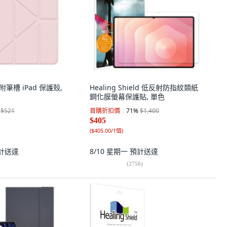
ts 附筆槽 iPad 保護殼,
Healing Shield 低反射防指紋類紙
鋼化膜螢幕保護貼, 單色
$521
首購折扣價
71
%
$1,400
$405
(
$405.00/1個
)
計送達
8/10 星期一
預計送達
)
(
2756
)