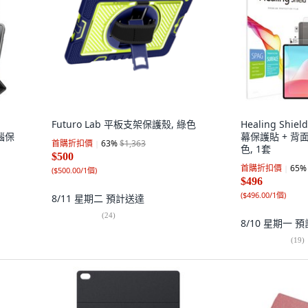
Futuro Lab 平板支架保護殼, 綠色
Healing Shie
腦保
幕保護貼 + 背
首購折扣價
63
%
$1,363
色, 1套
$500
首購折扣價
65
%
(
$500.00/1個
)
$496
(
$496.00/1個
)
8/11 星期二
預計送達
(
24
)
8/10 星期一
預
(
19
)