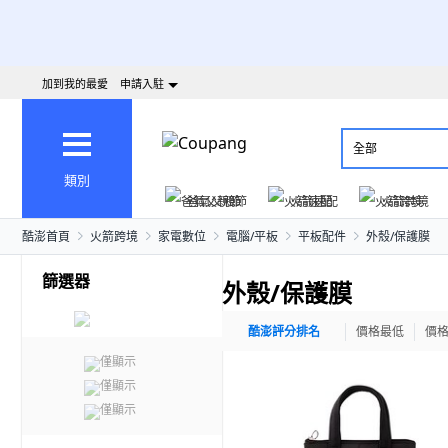
加到我的最愛
申請入駐
全部
類別
爸氣父親節
火箭速配
火箭跨境
酷澎首頁
火箭跨境
家電數位
電腦/平板
平板配件
外殼/保護膜
篩選器
外殼/保護膜
酷澎評分排名
價格最低
價
僅顯示
僅顯示
僅顯示