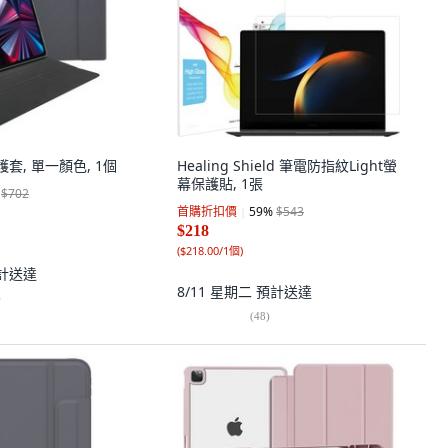
護套, 單一顏色, 1個
Healing Shield 筆電防指紋Light螢
幕保護貼, 1張
$702
首購折扣價
59
%
$543
$218
(
$218.00/1個
)
計送達
8/11 星期二
預計送達
)
(
48
)