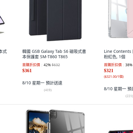
書本式
韓國 GSB Galaxy Tab S6 磁吸式書
Line Conten
本保護套 SM-T860 T865
粉紅色, 1個
首購折扣價
42
%
$632
首購折扣價
38
%
$361
$321
(
$321.00/1個
)
8/10 星期一
預計送達
8/10 星期一
預
(
419
)
(
221