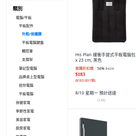
類別
電腦/平板
平板配件
外殼/保護膜
平板電腦鍵盤
觸控筆
His Plan 緩衝手提式平板電腦包 
支撐架
x 23 cm, 黑色
筆記型電腦
首購折扣價
56
%
$424
$183
品牌桌上型電腦
(
$183.00/1個
)
迷你電腦
8/10 星期一
預計送達
平板電腦
(
130
)
保健家電
季節性家電
美容家電
廚房家電