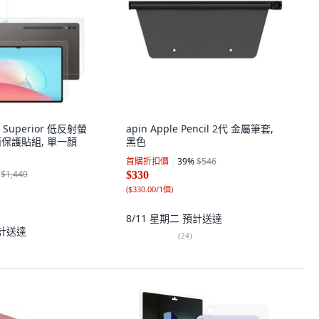
ld Superior 低反射螢
apin Apple Pencil 2代 金屬筆套,
面保護貼組, 單一顏
黑色
首購折扣價
39
%
$546
$1,440
$330
(
$330.00/1個
)
8/11 星期二
預計送達
計送達
(
24
)