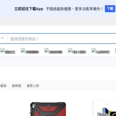
立即前往下載App
不錯過最新優惠、更多功能等著你！
下載
嬰幼兒
保健醫療
美妝保養
個人清潔
玩具休閒
格最高
最熱銷
最新上架