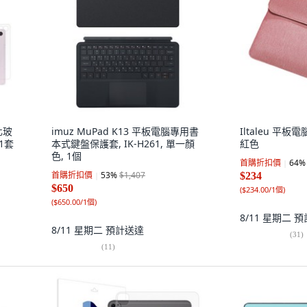
化玻
imuz MuPad K13 平板電腦專用書
Iltaleu 平板
1套
本式鍵盤保護套, IK-H261, 單一顏
紅色
色, 1個
首購折扣價
64
%
首購折扣價
53
%
$1,407
$234
$650
(
$234.00/1個
)
(
$650.00/1個
)
8/11 星期二
預
8/11 星期二
預計送達
(
31
)
(
11
)