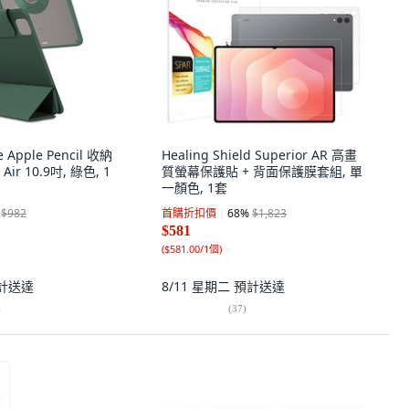
e Apple Pencil 收納
Healing Shield Superior AR 高畫
r 10.9吋, 綠色, 1
質螢幕保護貼 + 背面保護膜套組, 單
一顏色, 1套
$982
首購折扣價
68
%
$1,823
$581
(
$581.00/1個
)
計送達
8/11 星期二
預計送達
)
(
37
)