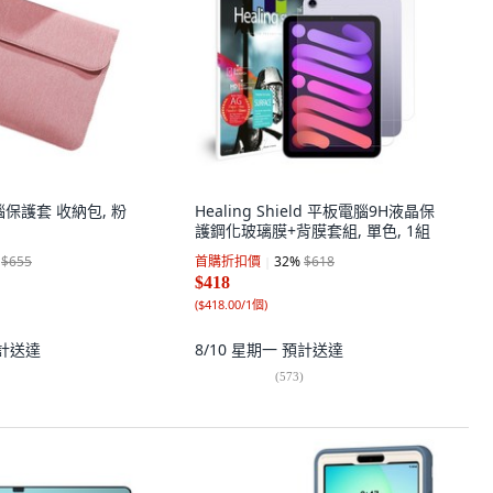
電腦保護套 收納包, 粉
Healing Shield 平板電腦9H液晶保
護鋼化玻璃膜+背膜套組, 單色, 1組
$655
首購折扣價
32
%
$618
$418
(
$418.00/1個
)
計送達
8/10 星期一
預計送達
(
573
)