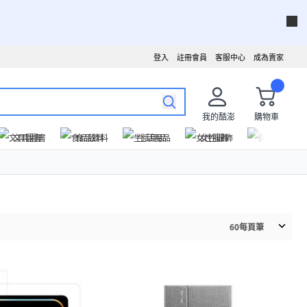
登入
註冊會員
客服中心
成為賣家
我的酷澎
購物車
文具圖書
食品飲料
生活用品
女性服飾
運動戶外
60
每頁筆