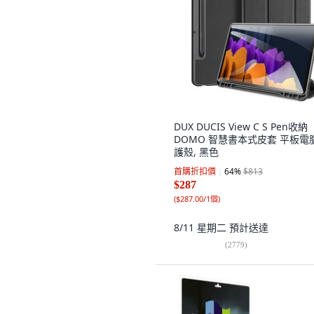
DUX DUCIS View C S Pen收納
DOMO 智慧書本式皮套 平板電
護殼, 黑色
首購折扣價
64
%
$813
$287
(
$287.00/1個
)
8/11 星期二
預計送達
(
2779
)