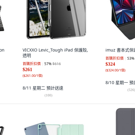
ion
VICXXO Levic_Tough iPad 保護殼,
imuz 書本式保
透明
首購折扣價
53
%
首購折扣價
57
%
$616
$324
$261
(
$324.00/1個
)
(
$261.00/1個
)
8/10 星期一
預
8/11 星期二
預計送達
(
526
(
100
)