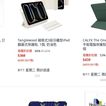
, 단
Tanglewood 磁吸式3段分離型iPad
CALYX The On
翻蓋式保護殼, 1個, 奶油色
平板電腦保護殼 Ai
個
首購折扣價
66
%
$1,078
首購折扣價
53
%
$360
$459
(
$360.00/1個
)
(
$459.00/1個
)
8/11 星期二
預計送達
8/11 星期二
預
(
21
)
(
263