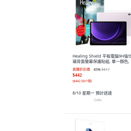
Healing Shield 平板電腦9H強
璃背面螢幕保護貼組, 單一顏色, 
首購折扣價
45
%
$817
$442
(
$442.00/1個
)
8/10 星期一
預計送達
(
540
)