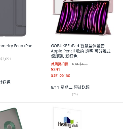
etry Folio iPad
GOBUKEE iPad 智慧型保護套
Apple Pencil 收納 透明 可分離式
保護殼, 粉紅色
$2,091
首購折扣價
40
%
$485
$291
(
$291.00/1個
)
計送達
8/11 星期二
預計送達
(
26
)