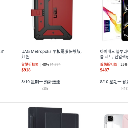
31
UAG Metropolis 平板電腦保護殼,
아이패드 블루라
紅色
름 세트, 단일색상
首購折扣價
48
%
$1,774
首購折扣價
29
%
$918
$487
8/10 星期一
預計送達
8/10 星期一
預
(
25
)
(
474