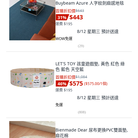
Buybeam Azure 人字紋劍麻感地毯
首購折扣價
$643
$443
31
%
運費 $195
8/12 星期三
預計送達
WOW免運
(
29
)
LET'S TOY 孩童遊戲墊, 黃色 紅色 綠
色 藍色 天空藍
首購折扣價
$1,084
$575
46
%
(
$575.00/1個
)
運費 $195
8/12 星期三
預計送達
免運
(
808
)
Bienmade Dear 尿布更換PVC雙面墊,
麻花棉