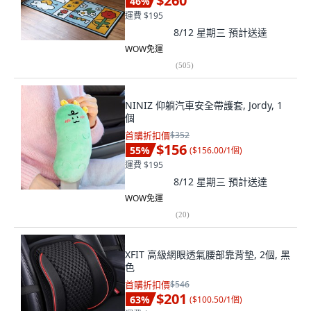
$260
46
%
運費 $195
8/12 星期三
預計送達
WOW免運
(
505
)
NINIZ 仰躺汽車安全帶護套, Jordy, 1
個
首購折扣價
$352
$156
55
%
(
$156.00/1個
)
運費 $195
8/12 星期三
預計送達
WOW免運
(
20
)
XFIT 高級網眼透氣腰部靠背墊, 2個, 黑
色
首購折扣價
$546
$201
63
%
(
$100.50/1個
)