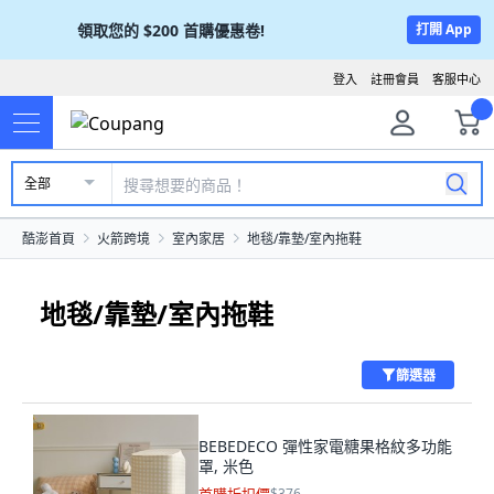
領取您的
$200
首購優惠卷!
打開 App
登入
註冊會員
客服中心
全部
酷澎首頁
火箭跨境
室內家居
地毯/靠墊/室內拖鞋
地毯/靠墊/室內拖鞋
篩選器
BEBEDECO 彈性家電糖果格紋多功能
罩, 米色
$376