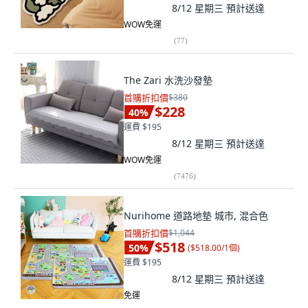
8/12 星期三
預計送達
WOW免運
(
77
)
The Zari 水洗沙發墊
首購折扣價
$380
$228
40
%
運費 $195
8/12 星期三
預計送達
WOW免運
(
7476
)
Nurihome 道路地墊 城市, 混合色
首購折扣價
$1,044
$518
50
%
(
$518.00/1個
)
運費 $195
8/12 星期三
預計送達
免運