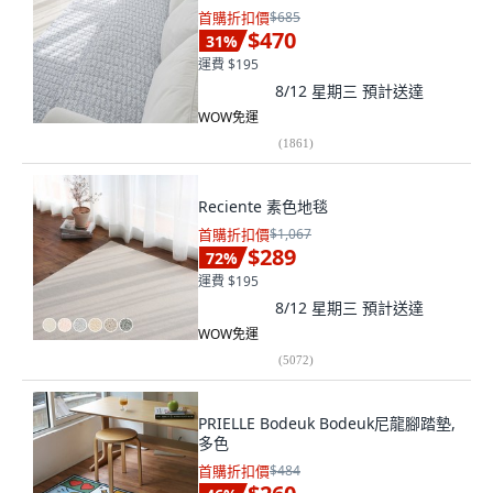
首購折扣價
$685
$470
31
%
運費 $195
8/12 星期三
預計送達
WOW免運
(
1861
)
Reciente 素色地毯
首購折扣價
$1,067
$289
72
%
運費 $195
8/12 星期三
預計送達
WOW免運
(
5072
)
PRIELLE Bodeuk Bodeuk尼龍腳踏墊,
多色
首購折扣價
$484