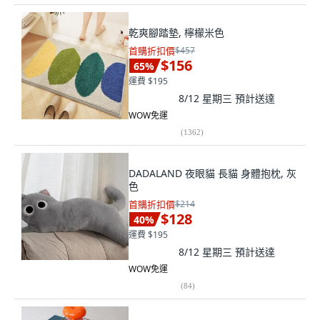
乾爽腳踏墊, 檸檬米色
首購折扣價
$457
$156
65
%
運費 $195
8/12 星期三
預計送達
WOW免運
(
1362
)
DADALAND 夜眼貓 長貓 身體抱枕, 灰
色
首購折扣價
$214
$128
40
%
運費 $195
8/12 星期三
預計送達
WOW免運
(
84
)