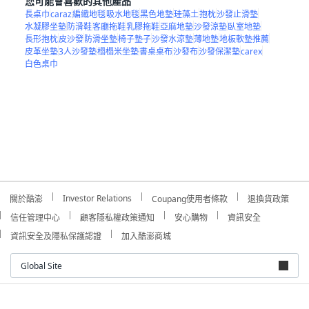
您可能會喜歡的其他產品
長桌巾
caraz
編織地毯
吸水地毯
黑色地墊
珪藻土
抱枕
沙發止滑墊
水凝膠坐墊
防滑鞋
客廳拖鞋
乳膠拖鞋
亞麻地墊
沙發涼墊
臥室地墊
長形抱枕
皮沙發
防滑坐墊
椅子墊子
沙發水涼墊
薄地墊
地板軟墊推薦
皮革坐墊
3人沙發墊
榻榻米坐墊
書桌桌布
沙發布
沙發保潔墊
carex
白色桌巾
Investor Relations
關於酷澎
Coupang使用者條款
退換貨政策
信任管理中心
顧客隱私權政策通知
安心購物
資訊安全
資訊安全及隱私保護認證
加入酷澎商城
Global Site