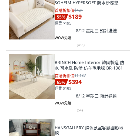
SOHEIM HYPERSOFT 防水沙發墊
首購折扣價
$421
$189
55
%
運費 $195
8/12 星期三
預計送達
WOW免運
(
458
)
BRINCH Home Interior 韓國製造 防
水 可水洗 防滑 仿羊毛地毯 BR-1981
首購折扣價
$1,137
$394
65
%
運費 $195
8/12 星期三
預計送達
WOW免運
(
54
)
HANSGALLERY 純色臥室客廳圓形地
毯