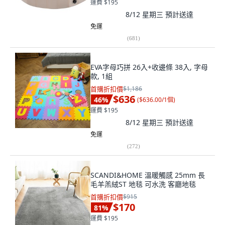
運費 $195
8/12 星期三
預計送達
免運
(
681
)
EVA字母巧拼 26入+收邊條 38入, 字母
款, 1組
首購折扣價
$1,186
$636
46
%
(
$636.00/1個
)
運費 $195
8/12 星期三
預計送達
免運
(
272
)
SCANDI&HOME 溫暖觸感 25mm 長
毛羊羔絨ST 地毯 可水洗 客廳地毯
首購折扣價
$915
$170
81
%
運費 $195