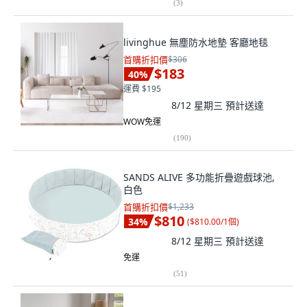
(
3
)
livinghue 無塵防水地墊 客廳地毯
首購折扣價
$306
$183
40
%
運費 $195
8/12 星期三
預計送達
WOW免運
(
190
)
SANDS ALIVE 多功能折疊遊戲球池,
白色
首購折扣價
$1,233
$810
34
%
(
$810.00/1個
)
8/12 星期三
預計送達
免運
(
51
)