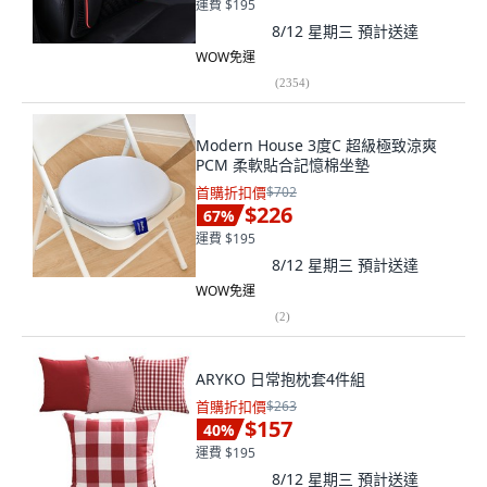
運費 $195
8/12 星期三
預計送達
WOW免運
(
2354
)
Modern House 3度C 超級極致涼爽
PCM 柔軟貼合記憶棉坐墊
首購折扣價
$702
$226
67
%
運費 $195
8/12 星期三
預計送達
WOW免運
(
2
)
ARYKO 日常抱枕套4件組
首購折扣價
$263
$157
40
%
運費 $195
8/12 星期三
預計送達