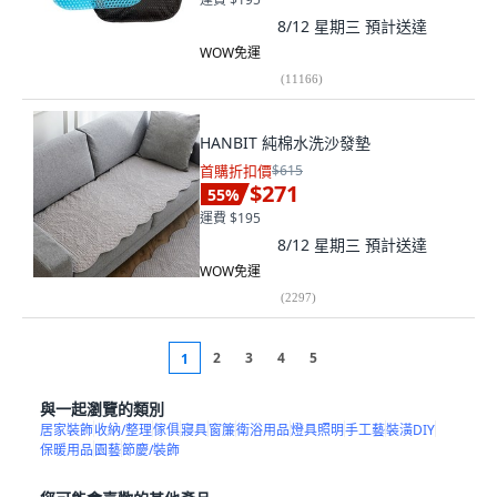
8/12 星期三
預計送達
WOW免運
(
11166
)
HANBIT 純棉水洗沙發墊
首購折扣價
$615
$271
55
%
運費 $195
8/12 星期三
預計送達
WOW免運
(
2297
)
2
3
4
5
1
與一起瀏覽的類別
居家裝飾
收納/整理
傢俱
寢具
窗簾
衛浴用品
燈具照明
手工藝
裝潢DIY
保暖用品
園藝
節慶/裝飾