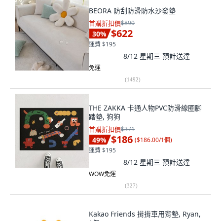
BEORA 防刮防滑防水沙發墊
首購折扣價
$890
$622
30
%
運費 $195
8/12 星期三
預計送達
免運
(
1492
)
THE ZAKKA 卡通人物PVC防滑線圈腳
踏墊, 狗狗
首購折扣價
$371
$186
49
%
(
$186.00/1個
)
運費 $195
8/12 星期三
預計送達
WOW免運
(
327
)
Kakao Friends 揹揹車用背墊, Ryan,