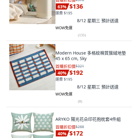
首購折扣價
$136
63
%
運費 $195
8/12 星期三
預計送達
WOW免運
(
135
)
Modern House 多格紋棉質簇絨地墊
45 x 65 cm, Sky
首購折扣價
$321
$192
40
%
運費 $195
8/12 星期三
預計送達
WOW免運
(
8
)
ARYKO 陽光花朵印花抱枕套4件組
首購折扣價
$288
$172
40
%