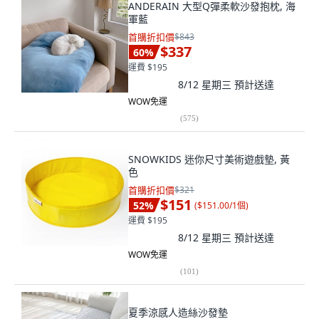
ANDERAIN 大型Q彈柔軟沙發抱枕, 海
軍藍
首購折扣價
$843
$337
60
%
運費 $195
8/12 星期三
預計送達
WOW免運
(
575
)
SNOWKIDS 迷你尺寸美術遊戲墊, 黃
色
首購折扣價
$321
$151
52
%
(
$151.00/1個
)
運費 $195
8/12 星期三
預計送達
WOW免運
(
101
)
夏季涼感人造絲沙發墊