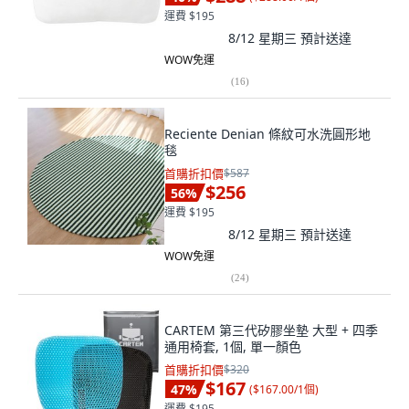
運費 $195
8/12 星期三
預計送達
WOW免運
(
16
)
Reciente Denian 條紋可水洗圓形地
毯
首購折扣價
$587
$256
56
%
運費 $195
8/12 星期三
預計送達
WOW免運
(
24
)
CARTEM 第三代矽膠坐墊 大型 + 四季
通用椅套, 1個, 單一顏色
首購折扣價
$320
$167
47
%
(
$167.00/1個
)
運費 $195