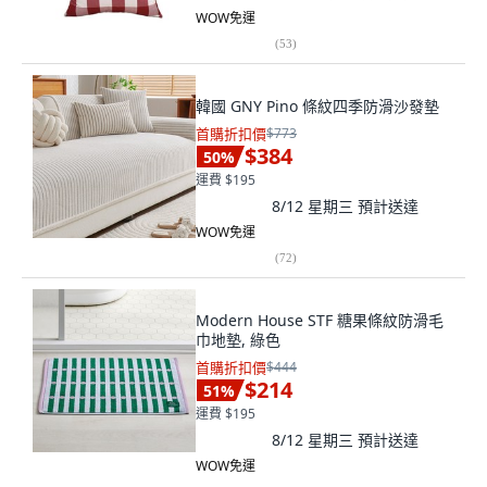
WOW免運
(
53
)
韓國 GNY Pino 條紋四季防滑沙發墊
首購折扣價
$773
$384
50
%
運費 $195
8/12 星期三
預計送達
WOW免運
(
72
)
Modern House STF 糖果條紋防滑毛
巾地墊, 綠色
首購折扣價
$444
$214
51
%
運費 $195
8/12 星期三
預計送達
WOW免運