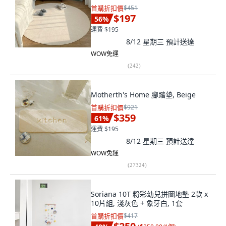
首購折扣價
$451
$197
56
%
運費 $195
8/12 星期三
預計送達
WOW免運
(
242
)
Motherth's Home 腳踏墊, Beige
首購折扣價
$921
$359
61
%
運費 $195
8/12 星期三
預計送達
WOW免運
(
27324
)
Soriana 10T 粉彩幼兒拼圖地墊 2款 x
10片組, 淺灰色 + 象牙白, 1套
首購折扣價
$417