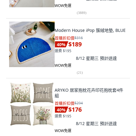
WOW免運
(
3889
)
Modern House iPop 簇絨地墊, BLUE
首購折扣價
$316
$189
40
%
運費 $195
8/12 星期三
預計送達
WOW免運
(
21
)
ARYKO 居家抱枕花卉印花抱枕套4件
組
首購折扣價
$294
$176
40
%
運費 $195
8/12 星期三
預計送達
WOW免運