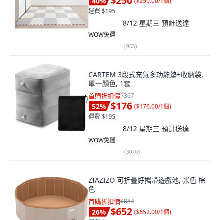
$250
40
%
(
$250.00/1個
)
運費 $195
8/12 星期三
預計送達
WOW免運
(
953
)
CARTEM 3段式充氣多功能墊+收納袋,
單一顏色, 1套
首購折扣價
$367
$176
52
%
(
$176.00/1個
)
運費 $195
8/12 星期三
預計送達
WOW免運
(
3070
)
ZIAZIZO 可折疊好攜帶遊戲池, 米色 棕
色
首購折扣價
$884
$652
26
%
(
$652.00/1個
)