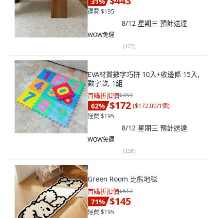
$443
31
%
運費 $195
8/12 星期三
預計送達
WOW免運
(
123
)
EVA材質數字巧拼 10入+收邊條 15入,
數字款, 1組
首購折扣價
$459
$172
62
%
(
$172.00/1個
)
運費 $195
8/12 星期三
預計送達
WOW免運
(
158
)
Green Room 比熊地毯
首購折扣價
$517
$145
71
%
運費 $195