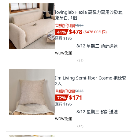
lovinglab Flexia 高彈力萬用沙發套,
象牙白, 1個
首購折扣價
$817
$478
41
%
(
$478.00/1個
)
運費 $195
8/12 星期三
預計送達
WOW免運
(
21
)
I'm Living Semi-fiber Cosmo 抱枕套
2入
首購折扣價
$616
$171
72
%
運費 $195
8/12 星期三
預計送達
WOW免運
(
13
)