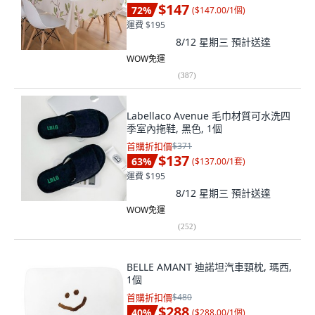
$147
72
%
(
$147.00/1個
)
運費 $195
8/12 星期三
預計送達
WOW免運
(
387
)
Labellaco Avenue 毛巾材質可水洗四
季室內拖鞋, 黑色, 1個
首購折扣價
$371
$137
63
%
(
$137.00/1套
)
運費 $195
8/12 星期三
預計送達
WOW免運
(
252
)
BELLE AMANT 迪諾坦汽車頸枕, 瑪西,
1個
首購折扣價
$480
$288
40
%
(
$288.00/1個
)