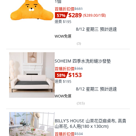
1個
首購折扣價
$681
$289
57
%
(
$289.00/1個
)
運費 $195
8/12 星期三
預計送達
WOW免運
(
3
)
SOHEIM 四季水洗絎縫沙發墊
首購折扣價
$366
$153
58
%
運費 $195
8/12 星期三
預計送達
WOW免運
(
315
)
BILLY'S HOUSE 山茶花亞麻桌布, 高貴
山茶花, 6人用(180 x 130cm)
首購折扣價
$534