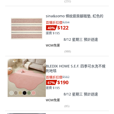
(
231
)
sina&somo 條紋廚房腳踏墊, 紅色的
首購折扣價
$204
$122
40
%
運費 $195
8/12 星期三
預計送達
WOW免運
(
988
)
BLEDIK HOME S.E.F. 四季可水洗不規
則地毯
首購折扣價
$582
$190
67
%
運費 $195
8/12 星期三
預計送達
WOW免運
(
85
)