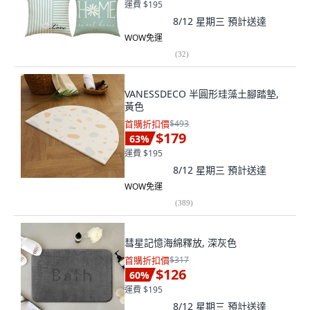
運費 $195
8/12 星期三
預計送達
WOW免運
(
32
)
VANESSDECO 半圓形珪藻土腳踏墊,
黃色
首購折扣價
$493
$179
63
%
運費 $195
8/12 星期三
預計送達
WOW免運
(
389
)
彗星記憶海綿釋放, 深灰色
首購折扣價
$317
$126
60
%
運費 $195
8/12 星期三
預計送達