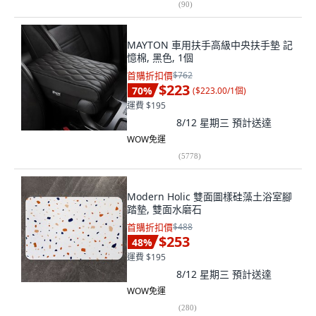
(
90
)
MAYTON 車用扶手高級中央扶手墊 記
憶棉, 黑色, 1個
首購折扣價
$762
$223
70
%
(
$223.00/1個
)
運費 $195
8/12 星期三
預計送達
WOW免運
(
5778
)
Modern Holic 雙面圖樣硅藻土浴室腳
踏墊, 雙面水磨石
首購折扣價
$488
$253
48
%
運費 $195
8/12 星期三
預計送達
WOW免運
(
280
)