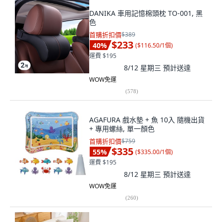
DANIKA 車用記憶棉頭枕 TO-001, 黑
色
首購折扣價
$389
$233
40
%
(
$116.50/1個
)
運費 $195
8/12 星期三
預計送達
WOW免運
(
578
)
AGAFURA 戲水墊 + 魚 10入 隨機出貨
+ 專用螺絲, 單一顏色
首購折扣價
$759
$335
55
%
(
$335.00/1個
)
運費 $195
8/12 星期三
預計送達
WOW免運
(
260
)