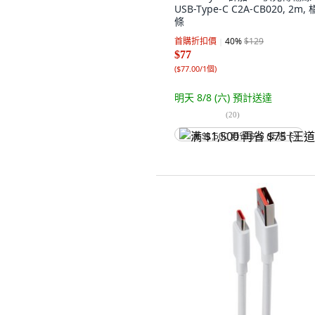
USB-Type-C C2A-CB020, 2m, 橘
條
首購折扣價
40
%
$129
$77
(
$77.00/1個
)
明天 8/8 (六)
預計送達
(
20
)
满 $1,500 再省 $75 (王道卡)