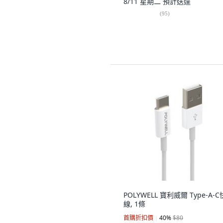
8/11 星期二
預計送達
(
95
)
POLYWELL 寶利威爾 Type-A-
線, 1條
首購折扣價
40
%
$80