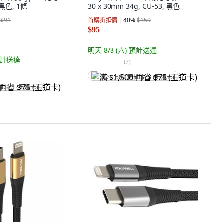
 黑色, 1條
30 x 30mm 34g, CU-53, 黑色
$91
首購折扣價
40
%
$159
$95
明天 8/8 (六)
預計送達
計送達
(
7
)
满 $1,500 再省 $75 (王道卡)
省 $75 (王道卡)