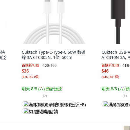
埠快
Cuktech Type-C-Type-C 60W 數據
Cuktech USB
廣泛
線 3A CTC305N, 1條, 50cm
ATC310N 3A, 
首購折扣價
40
%
$60
首購折扣價
41
%
$36
$46
(
$36.00/1個
)
(
$46.00/1個
)
明天 8/8 (六)
預計送達
明天 8/8 (六)
預
(
2
)
(
6
)
满 $1,500 再省 $75 (王道卡)
满 $1,500 再
$1 酷澎幣回饋