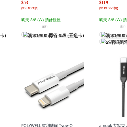
$53
$119
(
$53.00/1個
)
(
$119.00/1個
)
明天 8/8 (六)
預計送達
明天 8/8 (六)
預
(
68
)
(
54
)
满 $1,500 再省 $75 (王道卡)
满 $1,500 再
$5 酷澎幣回
POLYWELL 寶利威爾 Type-C-
amuok 艾默克 