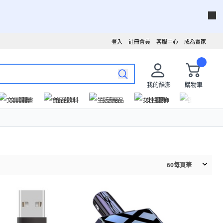
登入
註冊會員
客服中心
成為賣家
我的酷澎
購物車
文具圖書
食品飲料
生活用品
女性服飾
運動戶外
60
每頁筆