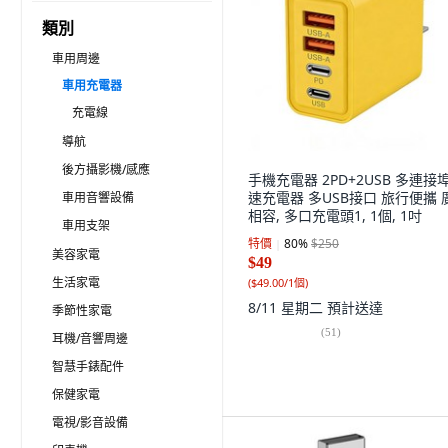
類別
車用周邊
車用充電器
充電線
導航
後方攝影機/感應
手機充電器 2PD+2USB 多連接
速充電器 多USB接口 旅行便攜 
車用音響設備
相容, 多口充電頭1, 1個, 1吋
車用支架
特價
80
%
$250
美容家電
$49
生活家電
(
$49.00/1個
)
8/11 星期二
預計送達
季節性家電
(
51
)
耳機/音響周邊
智慧手錶配件
保健家電
電視/影音設備