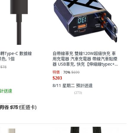
-A轉Type-C 數據線
自帶線車充 雙線120W超級快充 車
黑色, 1個
用充電器 汽車充電器 帶線汽車點煙
器 USB車充, 快充【伸縮線typec+蘋
$78
果】, BSMI 認證
特價
70
%
$699
$203
8/11 星期二
預計送達
計送達
(
273
)
省 $75 (王道卡)