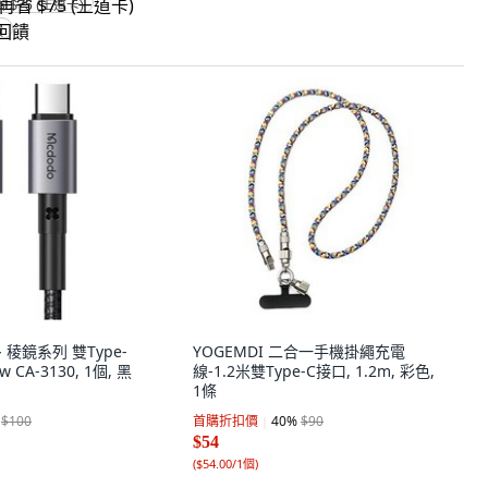
省 $75 (王道卡)
饋
 稜鏡系列 雙Type-
YOGEMDI 二合一手機掛繩充電
 CA-3130, 1個, 黑
線-1.2米雙Type-C接口, 1.2m, 彩色,
1條
$100
首購折扣價
40
%
$90
$54
(
$54.00/1個
)