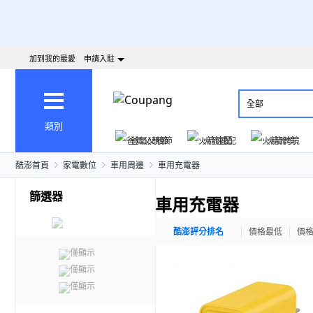
加到我的最愛
申請入駐
全部
類別
爸氣父親節
火箭速配
火箭跨境
酷澎首頁
家電數位
車用周邊
車用充電器
篩選器
車用充電器
酷澎評分排名
價格最低
價
僅顯示
僅顯示
僅顯示