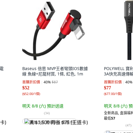
充電
Baseus 倍思 MVP王者彎頭IOS數據
POLYWELL 寶利
線 魚線+尼龍材質, 1條, 紅色, 1m
3A快充高速傳輸線
首購折扣價
40
%
$87
首購折扣價
40
%
$52
$77
(
$52.00/1個
)
(
$77.00/1個
)
明天 8/8 (六)
預計送達
明天 8/8 (六)
預
全新商品
,
盒損福利
(
34
)
最低
57
满 $1,500 再省 $75 (王道卡)
(
47
)