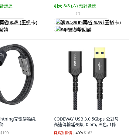
計送達
明天 8/8 (六)
預計送達
(
7
)
省 $75 (王道卡)
满 $1,500 再省 $75 (王道卡)
饋
$4 酷澎幣回饋
ightning充電傳輸線,
CODEWAY USB 3.0 5Gbps 公對母
1條
高速傳輸延長線, 0.5m, 黑色, 1條
$199
首購折扣價
40
%
$162