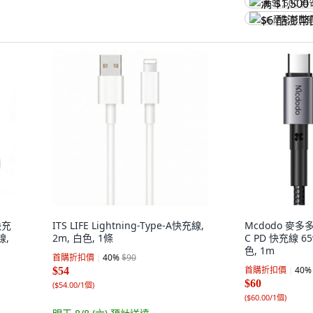
满 $1,500 再
$6 酷澎幣回
快充
ITS LIFE Lightning-Type-A快充線,
Mcdodo 麥多多
線,
2m, 白色, 1條
C PD 快充線 65w
色, 1m
首購折扣價
40
%
$90
首購折扣價
40
%
$54
$60
(
$54.00/1個
)
(
$60.00/1個
)