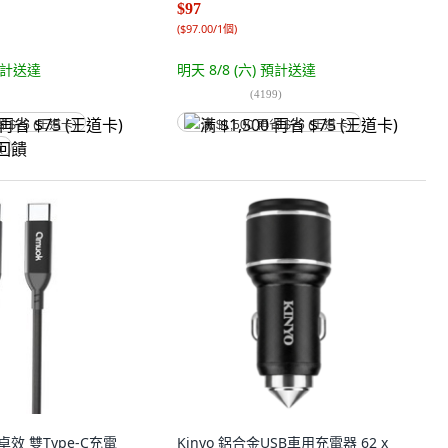
$97
(
$97.00/1個
)
計送達
明天 8/8 (六)
預計送達
(
4199
)
省 $75 (王道卡)
满 $1,500 再省 $75 (王道卡)
饋
卓效 雙Type-C充電
Kinyo 鋁合金USB車用充電器 62 x