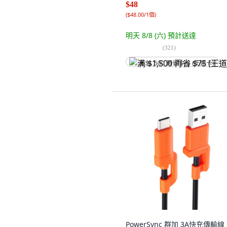
$48
(
$48.00/1個
)
明天 8/8 (六)
預計送達
(
321
)
满 $1,500 再省 $75 (王道卡)
PowerSync 群加 3A快充傳輸線