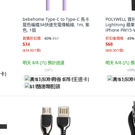
-
bebehome Type-C to Type-C 馬卡
POLYWELL 寶
龍色編織3A快速充電傳輸線, 1m, 紫
Lightning 
色, 1個
iPhone PW15-
條, 0.5m
首購折扣價
40
%
$57
折扣後價格
49
%
$34
$68
(
$34.00/1個
)
(
$68.00/1個
)
明天 8/8 (六)
預計送達
明天 8/8 (六)
預
(
267
)
(
688
满 $1,500 再省 $75 (王道卡)
满 $1,500 再
$1 酷澎幣回饋