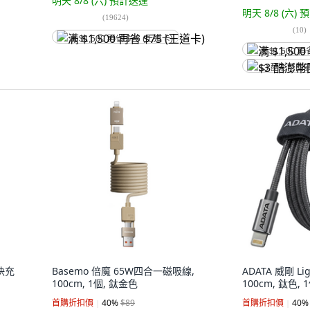
明天 8/8 (六)
預計送達
明天 8/8 (六)
預
(
19624
)
(
10
)
满 $1,500 再省 $75 (王道卡)
满 $1,500 再
$3 酷澎幣回
C快充
Basemo 倍魔 65W四合一磁吸線,
ADATA 威剛 L
100cm, 1個, 鈦金色
100cm, 鈦色, 
首購折扣價
40
%
$89
首購折扣價
40
%