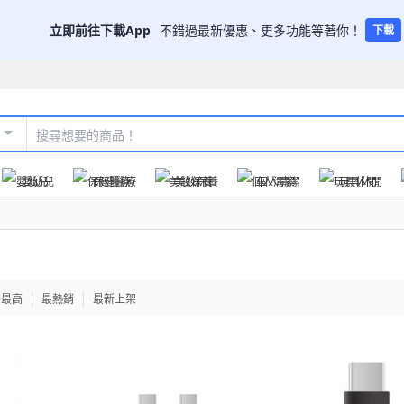
立即前往下載App
不錯過最新優惠、更多功能等著你！
下載
嬰幼兒
保健醫療
美妝保養
個人清潔
玩具休閒
格最高
最熱銷
最新上架