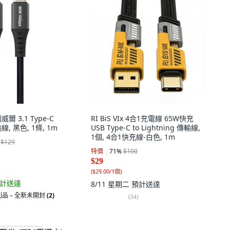
威爾 3.1 Type-C
RI BiS VIx 4合1充電線 65W快充
, 黑色, 1條, 1m
USB Type-C to Lightning 傳輸線,
1個, 4合1快充線-白色, 1m
$129
特價
71
%
$100
$29
(
$29.00/1個
)
計送達
8/11 星期二
預計送達
品 – 全新未開封
(2)
(
54
)