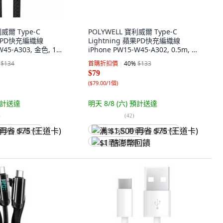
利威爾 Type-C
POLYWELL 寶利威爾 Type-C
蘋果PD快充編織線
Lightning 蘋果PD快充編織線
W45-A303, 金色, 1
iPhone PW15-W45-A302, 0.5m, 灰
色, 1條
$134
首購折扣價
40
%
$133
$79
(
$79.00/1個
)
計送達
明天 8/8 (六)
預計送達
)
(
42
)
省 $75 (王道卡)
满 $1,500 再省 $75 (王道卡)
$1 酷澎幣回饋