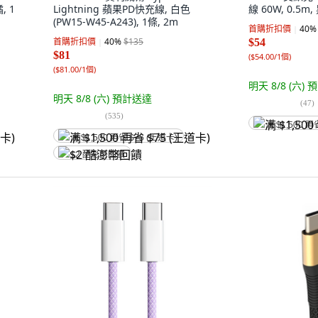
, 1
Lightning 蘋果PD快充線, 白色
線 60W, 0.5m,
(PW15-W45-A243), 1條, 2m
首購折扣價
40
%
首購折扣價
40
%
$135
$54
$81
(
$54.00/1個
)
(
$81.00/1個
)
明天 8/8 (六)
預
明天 8/8 (六)
預計送達
(
47
)
(
535
)
满 $1,500 再
满 $1,500 再省 $75 (王道卡)
$2 酷澎幣回饋