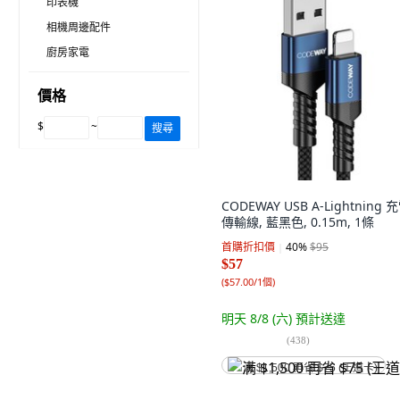
印表機
相機周邊配件
廚房家電
價格
$
~
搜尋
CODEWAY USB A-Lightning 
傳輸線, 藍黑色, 0.15m, 1條
首購折扣價
40
%
$95
$57
(
$57.00/1個
)
明天 8/8 (六)
預計送達
(
438
)
满 $1,500 再省 $75 (王道卡)