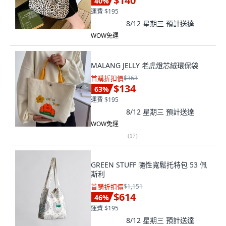
$140
40
%
運費 $195
8/12 星期三
預計送達
WOW免運
MALANG JELLY 老虎燈芯絨環保袋
首購折扣價
$363
$134
63
%
運費 $195
8/12 星期三
預計送達
WOW免運
(
17
)
GREEN STUFF 隨性寬鬆托特包 53 佩
斯利
首購折扣價
$1,151
$614
46
%
運費 $195
8/12 星期三
預計送達