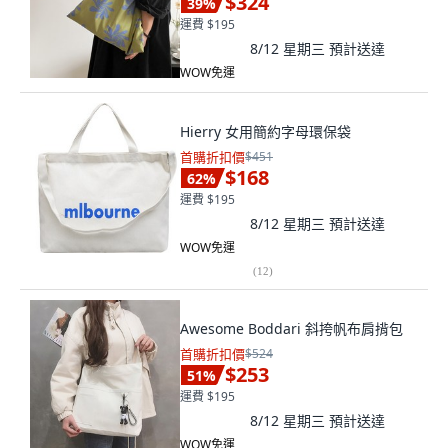
$324
39
%
運費 $195
8/12 星期三
預計送達
WOW免運
Hierry 女用簡約字母環保袋
首購折扣價
$451
$168
62
%
運費 $195
8/12 星期三
預計送達
WOW免運
(
12
)
Awesome Boddari 斜挎帆布肩揹包
首購折扣價
$524
$253
51
%
運費 $195
8/12 星期三
預計送達
WOW免運