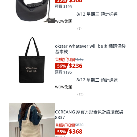
35
%
運費 $195
8/12 星期三
預計送達
WOW免運
(
1
)
okstar Whatever will be 刺繡環保袋
基本款
首購折扣價
$546
$236
56
%
運費 $195
8/12 星期三
預計送達
WOW免運
(
13
)
CCREANG 厚實方形素色針織環保袋
8837
首購折扣價
$820
$368
55
%