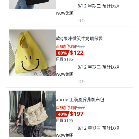
8/12 星期三
預計送達
WOW免運
(
17
)
軟Q果凍微笑牛奶環保袋
首購折扣價
$625
$122
80
%
運費 $195
8/12 星期三
預計送達
WOW免運
(
26
)
aurne 工裝風肩背帆布包
首購折扣價
$329
$197
40
%
運費 $195
8/12 星期三
預計送達
WOW免運