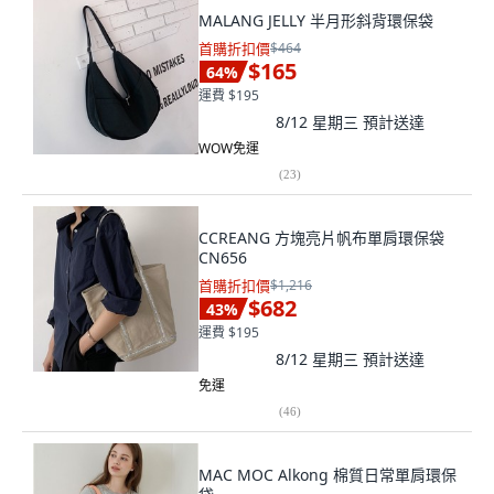
MALANG JELLY 半月形斜背環保袋
首購折扣價
$464
$165
64
%
運費 $195
8/12 星期三
預計送達
WOW免運
(
23
)
CCREANG 方塊亮片帆布單肩環保袋
CN656
首購折扣價
$1,216
$682
43
%
運費 $195
8/12 星期三
預計送達
免運
(
46
)
MAC MOC Alkong 棉質日常單肩環保