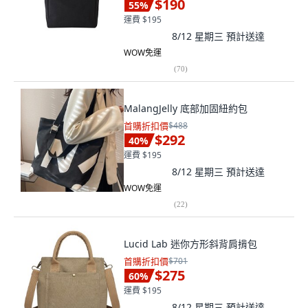
$190
55
%
運費 $195
8/12 星期三
預計送達
WOW免運
(
70
)
MalangJelly 底部加固紐約包
首購折扣價
$488
$292
40
%
運費 $195
8/12 星期三
預計送達
WOW免運
(
22
)
Lucid Lab 迷你方形斜背肩揹包
首購折扣價
$701
$275
60
%
運費 $195
8/12 星期三
預計送達