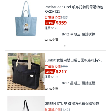
RaelraBear Orel 帆布托特肩背購物包
RA25-125
首購折扣價
$937
$359
61
%
運費 $195
8/12 星期三
預計送達
WOW免運
(
3
)
Sunbit 女性用雙口袋日常帆布托特包
首購折扣價
$363
$217
40
%
運費 $195
8/12 星期三
預計送達
WOW免運
GREEN STUFF 皺褶方形環保購物袋
首購折扣價
$1,424