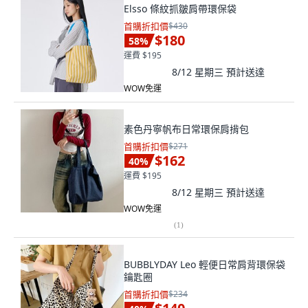
Elsso 條紋抓皺肩帶環保袋
首購折扣價
$430
$180
58
%
運費 $195
8/12 星期三
預計送達
WOW免運
素色丹寧帆布日常環保肩揹包
首購折扣價
$271
$162
40
%
運費 $195
8/12 星期三
預計送達
WOW免運
(
1
)
BUBBLYDAY Leo 輕便日常肩背環保袋
鑰匙圈
首購折扣價
$234