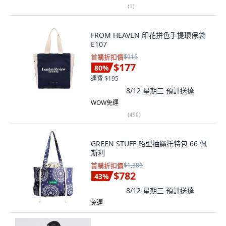
(
1
)
FROM HEAVEN 印花拼色手提環保袋
E107
首購折扣價
$916
$177
80
%
運費 $195
8/12 星期三
預計送達
WOW免運
(
490
)
GREEN STUFF 船型抽繩托特包 66 佩
斯利
首購折扣價
$1,386
$782
43
%
8/12 星期三
預計送達
免運