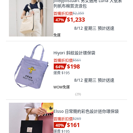
JillByJillstuart 男女通用 Luna 大號系
列帆布棉質流浪包
首購折扣價
$2,359
$1,233
47
%
8/12 星期三
預計送達
免運
Hiyori 斜紋設計環保袋
首購折扣價
$561
$198
64
%
運費 $195
8/12 星期三
預計送達
WOW免運
(
29
)
Elsso 日常簡約彩色設計迷你環保袋
首購折扣價
$269
$161
40
%
運費 $195