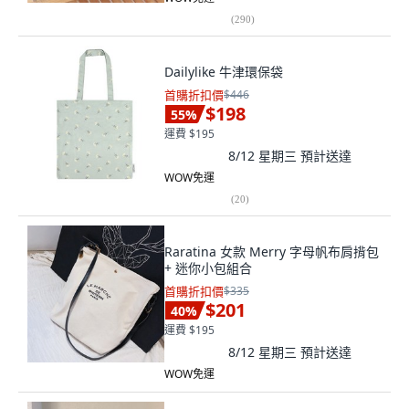
(
290
)
Dailylike 牛津環保袋
首購折扣價
$446
$198
55
%
運費 $195
8/12 星期三
預計送達
WOW免運
(
20
)
Raratina 女款 Merry 字母帆布肩揹包
+ 迷你小包組合
首購折扣價
$335
$201
40
%
運費 $195
8/12 星期三
預計送達
WOW免運