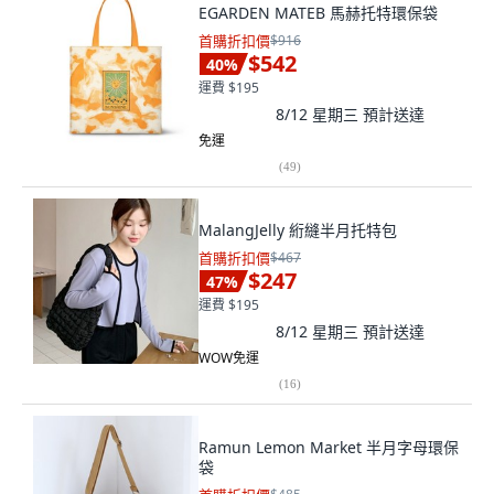
EGARDEN MATEB 馬赫托特環保袋
首購折扣價
$916
$542
40
%
運費 $195
8/12 星期三
預計送達
免運
(
49
)
MalangJelly 絎縫半月托特包
首購折扣價
$467
$247
47
%
運費 $195
8/12 星期三
預計送達
WOW免運
(
16
)
Ramun Lemon Market 半月字母環保
袋