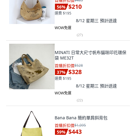
首購折扣價
$485
$210
56
%
運費 $195
8/12 星期三
預計送達
WOW免運
(
27
)
MINATI 日常大尺寸帆布貓咪印花環保
袋 ME32T
首購折扣價
$528
$328
37
%
運費 $195
8/12 星期三
預計送達
WOW免運
(
22
)
Bana Bana 簡約單肩斜背包
首購折扣價
$1,095
$443
59
%