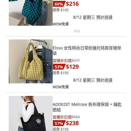
$216
60
%
運費 $195
8/12 星期三
預計送達
WOW免運
(
11
)
Elsso 女性時尚日常絎縫托特肩背環保
袋
首購折扣價
$277
$129
53
%
運費 $195
8/12 星期三
預計送達
WOW免運
ADDEDIT Melrose 帆布環保袋 + 鑰匙
圈組
首購折扣價
$564
$238
57
%
運費 $195