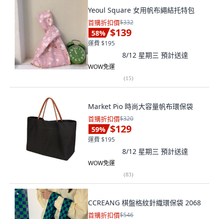
Yeoul Square 女用帆布繩結托特包
首購折扣價
$332
$139
58
%
運費 $195
8/12 星期三
預計送達
WOW免運
(
15
)
Market Pio 時尚大容量帆布環保袋
首購折扣價
$320
$129
59
%
運費 $195
8/12 星期三
預計送達
WOW免運
(
83
)
CCREANG 棋盤格紋針織環保袋 2068
首購折扣價
$546