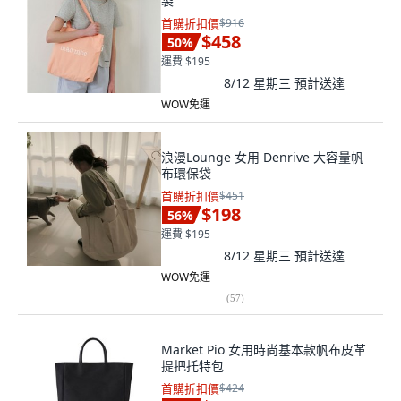
袋
首購折扣價
$916
$458
50
%
運費 $195
8/12 星期三
預計送達
WOW免運
浪漫Lounge 女用 Denrive 大容量帆
布環保袋
首購折扣價
$451
$198
56
%
運費 $195
8/12 星期三
預計送達
WOW免運
(
57
)
Market Pio 女用時尚基本款帆布皮革
提把托特包
首購折扣價
$424