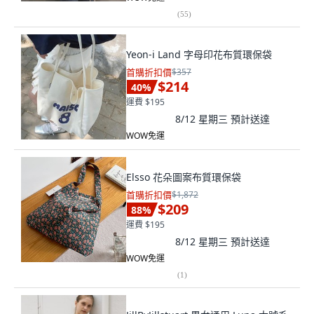
(
55
)
Yeon-i Land 字母印花布質環保袋
首購折扣價
$357
$214
40
%
運費 $195
8/12 星期三
預計送達
WOW免運
Elsso 花朵圖案布質環保袋
首購折扣價
$1,872
$209
88
%
運費 $195
8/12 星期三
預計送達
WOW免運
(
1
)