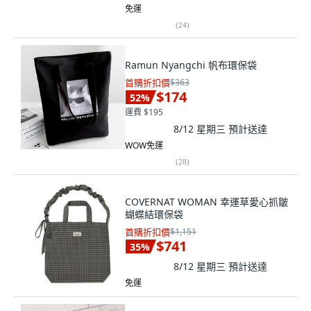
免運
(
24
)
Ramun Nyangchi 帆布環保袋
首購折扣價
$363
$174
52
%
運費 $195
8/12 星期三
預計送達
WOW免運
(
28
)
COVERNAT WOMAN 幸運草愛心抓皺
蝴蝶結環保袋
首購折扣價
$1,151
$741
35
%
8/12 星期三
預計送達
免運