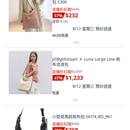
包 S306
首購折扣價
$546
$232
57
%
運費 $195
8/12 星期三
預計送達
WOW免運
(
35
)
JillByJillstuart ㅊ Luna Large Line 帆
布流浪包
首購折扣價
$2,359
$1,233
47
%
8/12 星期三
預計送達
免運
(
1
)
小型斑馬紋帆布包 GH74_RD_961
首購折扣價
$568
$368