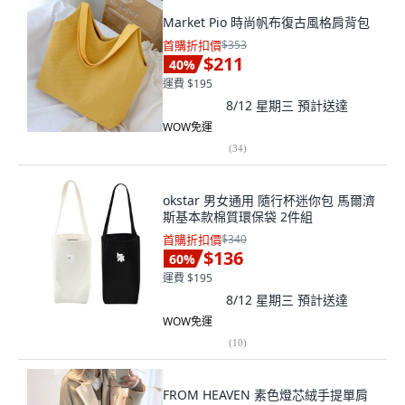
Market Pio 時尚帆布復古風格肩背包
首購折扣價
$353
$211
40
%
運費 $195
8/12 星期三
預計送達
WOW免運
(
34
)
okstar 男女通用 隨行杯迷你包 馬爾濟
斯基本款棉質環保袋 2件組
首購折扣價
$340
$136
60
%
運費 $195
8/12 星期三
預計送達
WOW免運
(
10
)
FROM HEAVEN 素色燈芯絨手提單肩