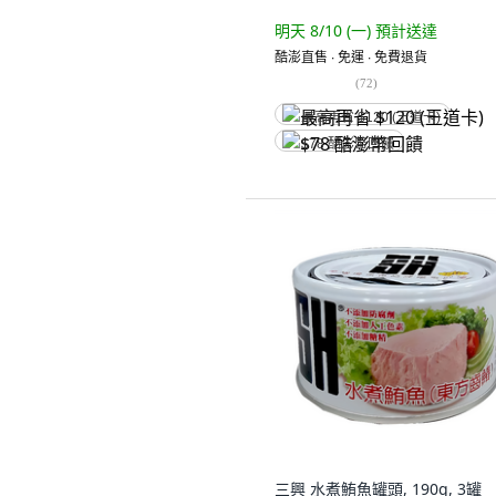
明天 8/10 (一)
預計送達
酷澎直售 ∙ 免運 ∙ 免費退貨
(
72
)
最高再省 $120 (王道卡)
$78 酷澎幣回饋
三興 水煮鮪魚罐頭, 190g, 3罐