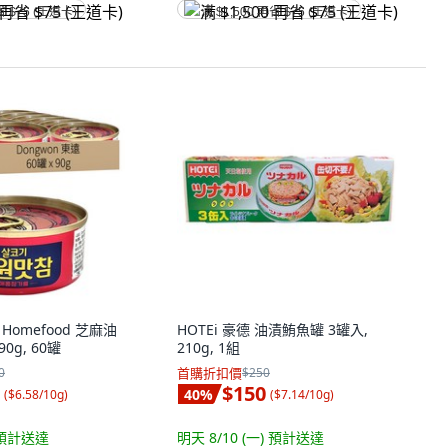
省 $75 (王道卡)
满 $1,500 再省 $75 (王道卡)
 Homefood 芝麻油
HOTEi 豪德 油漬鮪魚罐 3罐入,
0g, 60罐
210g, 1組
0
首購折扣價
$250
$150
40
%
(
$6.58/10g
)
(
$7.14/10g
)
預計送達
明天 8/10 (一)
預計送達