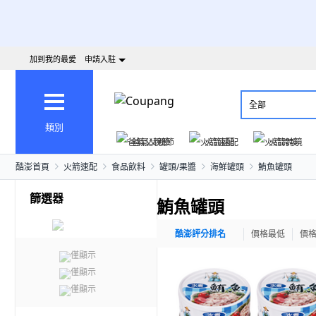
加到我的最愛
申請入駐
全部
類別
爸氣父親節
火箭速配
火箭跨境
酷澎首頁
火箭速配
食品飲料
罐頭/果醬
海鮮罐頭
鮪魚罐頭
篩選器
鮪魚罐頭
酷澎評分排名
價格最低
價
僅顯示
僅顯示
僅顯示