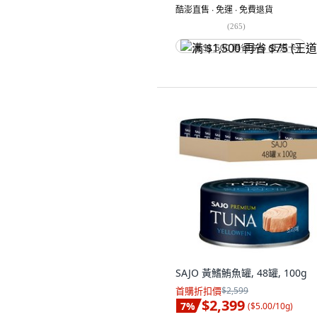
酷澎直售 ∙ 免運 ∙ 免費退貨
(
265
)
满 $1,500 再省 $75 (王道卡)
SAJO 黃鰭鮪魚罐, 48罐, 100g
首購折扣價
$2,599
$2,399
7
%
(
$5.00/10g
)