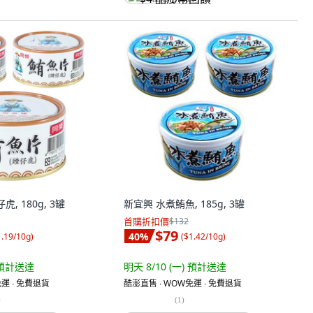
, 180g, 3罐
新宜興 水煮鮪魚, 185g, 3罐
首購折扣價
$132
$79
40
%
1.19/10g
)
(
$1.42/10g
)
預計送達
明天 8/10 (一)
預計送達
運 ∙ 免費退貨
酷澎直售 ∙ WOW免運 ∙ 免費退貨
)
(
1
)