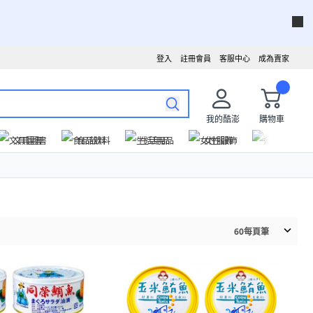
登入
註冊會員
客服中心
成為賣家
我的酷澎
購物車
文具圖書
食品飲料
生活用品
女性服飾
運動戶外
60
每頁筆