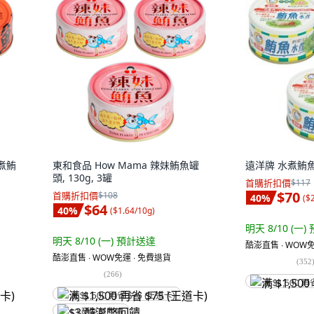
水煮鮪
東和食品 How Mama 辣妹鮪魚罐
遠洋牌 水煮鮪魚, 
頭, 130g, 3罐
首購折扣價
$117
$70
首購折扣價
$108
40
%
(
$
$64
40
%
(
$1.64/10g
)
明天 8/10 (一)
明天 8/10 (一)
預計送達
酷澎直售 ∙ WOW免
酷澎直售 ∙ WOW免運 ∙ 免費退貨
(
352
(
266
)
满 $1,500 再
满 $1,500 再省 $75 (王道卡)
$3 酷澎幣回饋