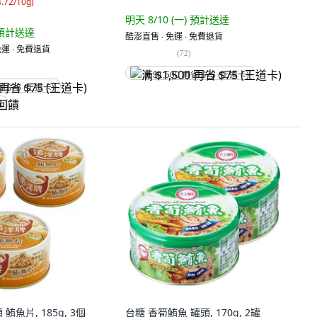
4.72/10g
)
明天 8/10 (一)
預計送達
預計送達
酷澎直售 ∙ 免運 ∙ 免費退貨
運 ∙ 免費退貨
(
72
)
满 $1,500 再省 $75 (王道卡)
省 $75 (王道卡)
饋
鮪魚片, 185g, 3個
台糖 香筍鮪魚 罐頭, 170g, 2罐