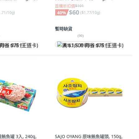
首購折扣價
$101
$60
40
%
1.71/10g
)
(
$1.77/10g
)
暫時缺貨
)
(
90
)
省 $75 (王道卡)
满 $1,500 再省 $75 (王道卡)
鮪魚罐 3入, 240g,
SAJO OYANG 原味鮪魚罐頭, 150g,