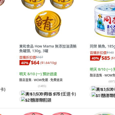
東和食品 How Mama 無添加油漬鮪
同榮 鮪魚, 185g
魚罐頭, 130g, 3罐
首購折扣價
$143
$85
首購折扣價
$107
40
%
(
$
$64
40
%
(
$1.64/10g
)
明天 8/10 (一)
明天 8/10 (一)
預計送達
酷澎直售 ∙ WOW免
酷澎直售 ∙ WOW免運 ∙ 免費退貨
(
697
(
1485
)
满 $1,500 再
满 $1,500 再省 $75 (王道卡)
$1 酷澎幣回
$2 酷澎幣回饋