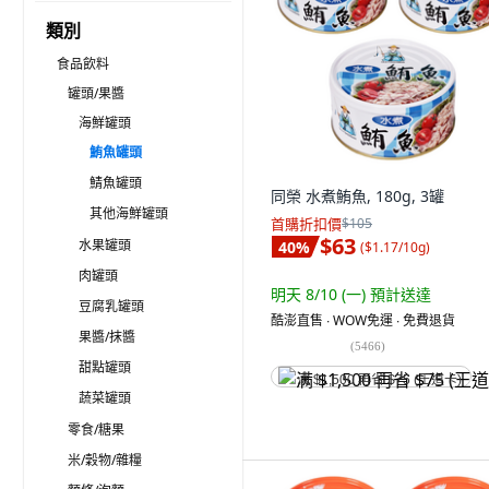
類別
食品飲料
罐頭/果醬
海鮮罐頭
鮪魚罐頭
鯖魚罐頭
同榮 水煮鮪魚, 180g, 3罐
其他海鮮罐頭
首購折扣價
$105
$63
水果罐頭
40
%
(
$1.17/10g
)
肉罐頭
明天 8/10 (一)
預計送達
豆腐乳罐頭
酷澎直售 ∙ WOW免運 ∙ 免費退貨
果醬/抹醬
(
5466
)
甜點罐頭
满 $1,500 再省 $75 (王道卡)
蔬菜罐頭
零食/糖果
米/穀物/雜糧