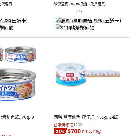
 免費退貨
酷澎直售 ∙ WOW免運 ∙ 免費退貨
(
10
)
8 (王道卡)
满 $1,500 再省 $75 (王道卡)
回饋
$11 酷澎幣回饋
水煮鮪魚罐, 70g, 3
同榮 蔥豆鮪魚 煙仔虎, 185g, 24罐
首購折扣價
$900
$700
22
%
(
$1.58/10g
)