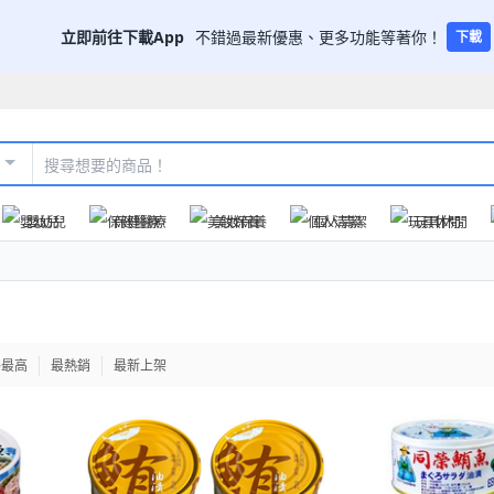
立即前往下載App
不錯過最新優惠、更多功能等著你！
下載
嬰幼兒
保健醫療
美妝保養
個人清潔
玩具休閒
格最高
最熱銷
最新上架