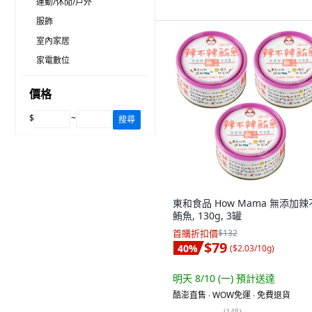
運動/休閒/戶外
服飾
室內家居
家電數位
價格
$
~
搜尋
東和食品 How Mama 無添加
鮪魚, 130g, 3罐
首購折扣價
$132
$79
40
%
(
$2.03/10g
)
明天 8/10 (一)
預計送達
酷澎直售 ∙ WOW免運 ∙ 免費退貨
(
148
)