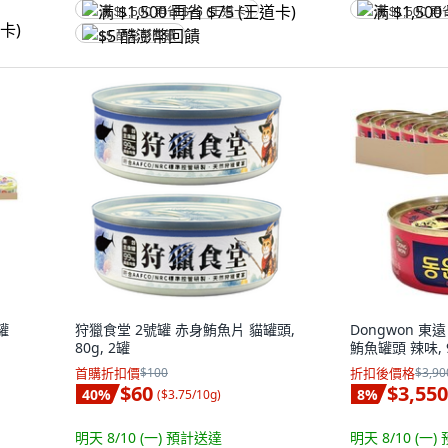
满 $1,500 再省 $75 (王道卡)
满 $1,500 再
$5 酷澎幣回饋
罐
狩獵食堂 2號罐 赤身鮪魚片 貓罐頭,
Dongwon 東遠
80g, 2罐
鮪魚罐頭 辣味, 9
首購折扣價
$100
折扣後價格
$3,90
$60
$3,550
40
%
8
%
(
$3.75/10g
)
明天 8/10 (一)
預計送達
明天 8/10 (一)