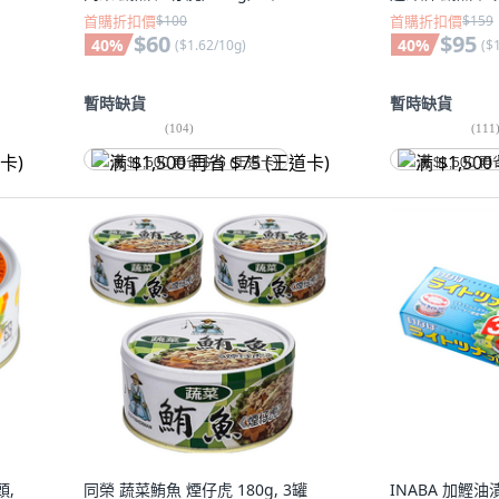
首購折扣價
$100
首購折扣價
$159
$60
$95
40
%
40
%
(
$1.62/10g
)
(
$
暫時缺貨
暫時缺貨
(
104
)
(
111
满 $1,500 再省 $75 (王道卡)
满 $1,500 再
頭,
同榮 蔬菜鮪魚 煙仔虎 180g, 3罐
INABA 加鰹油漬