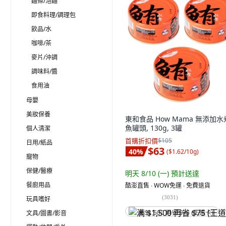
麵條/泡麵
即食料理/調理包
飲品/水
咖啡/茶
麥片/沖調
調味料/醬
食用油
母嬰
美妝保養
東和食品 How Mama 無添加
魚罐頭, 130g, 3罐
個人清潔
首購折扣價
$105
日用/紙品
$63
40
%
(
$1.62/10g
)
寵物
保健/醫療
明天 8/10 (一)
預計送達
餐廚用品
酷澎直售 ∙ WOW免運 ∙ 免費退貨
(
3031
)
玩具嗜好
文具/圖書/影音
满 $1,500 再省 $75 (王道卡)