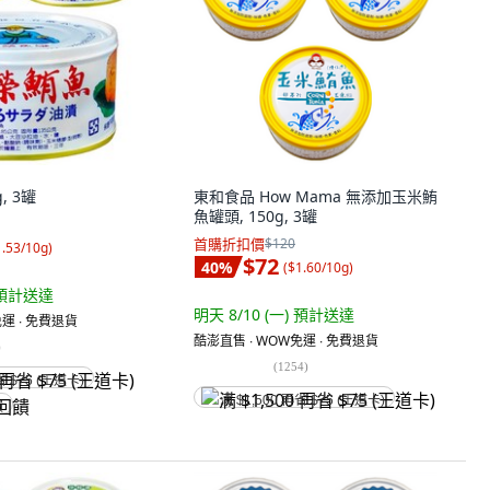
, 3罐
東和食品 How Mama 無添加玉米鮪
魚罐頭, 150g, 3罐
首購折扣價
$120
1.53/10g
)
$72
40
%
(
$1.60/10g
)
預計送達
明天 8/10 (一)
預計送達
運 ∙ 免費退貨
酷澎直售 ∙ WOW免運 ∙ 免費退貨
)
(
1254
)
省 $75 (王道卡)
满 $1,500 再省 $75 (王道卡)
饋