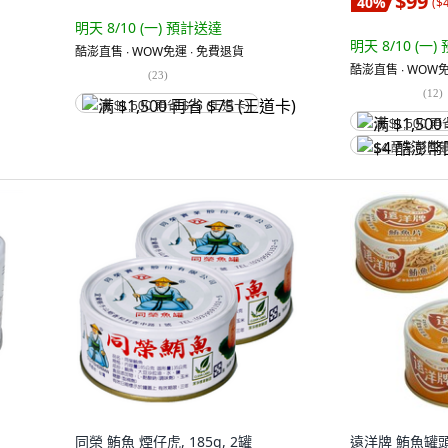
$99
40
%
(
$
明天 8/10 (一)
預計送達
明天 8/10 (一)
酷澎直售 ∙ WOW免運 ∙ 免費退貨
酷澎直售 ∙ WOW免
(
23
)
(
12
)
满 $1,500 再省 $75 (王道卡)
满 $1,500 再
$4 酷澎幣回
同榮 鮪魚 煙仔虎, 185g, 2罐
遠洋牌 鮪魚罐頭 