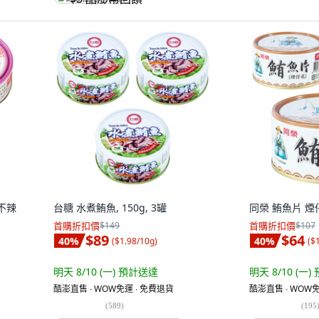
辣不辣
台糖 水煮鮪魚, 150g, 3罐
同榮 鮪魚片 煙仔虎
首購折扣價
$149
首購折扣價
$107
$89
$64
40
%
40
%
(
$1.98/10g
)
(
$
明天 8/10 (一)
預計送達
明天 8/10 (一)
酷澎直售 ∙ WOW免運 ∙ 免費退貨
酷澎直售 ∙ WOW免
(
589
)
(
195