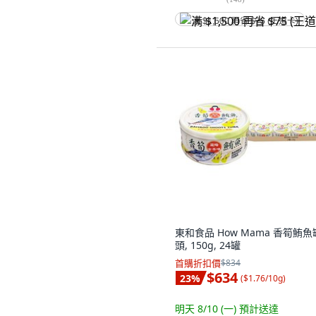
满 $1,500 再省 $75 (王道卡)
東和食品 How Mama 香筍鮪魚
頭, 150g, 24罐
首購折扣價
$834
$634
23
%
(
$1.76/10g
)
明天 8/10 (一)
預計送達