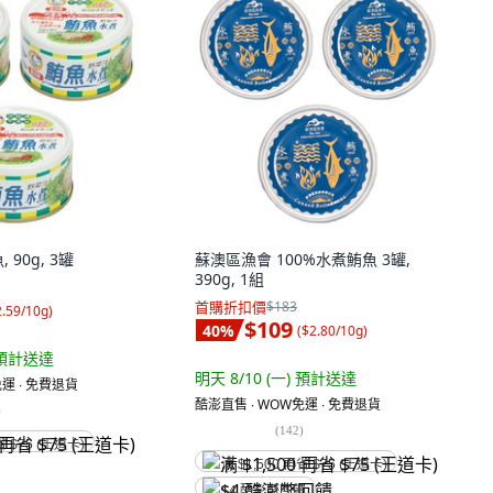
90g, 3罐
蘇澳區漁會 100%水煮鮪魚 3罐,
390g, 1組
首購折扣價
$183
2.59/10g
)
$109
40
%
(
$2.80/10g
)
預計送達
明天 8/10 (一)
預計送達
運 ∙ 免費退貨
酷澎直售 ∙ WOW免運 ∙ 免費退貨
)
(
142
)
省 $75 (王道卡)
满 $1,500 再省 $75 (王道卡)
$4 酷澎幣回饋