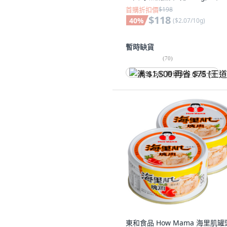
首購折扣價
$198
$118
40
%
(
$2.07/10g
)
暫時缺貨
(
70
)
满 $1,500 再省 $75 (王道卡)
東和食品 How Mama 海里肌罐