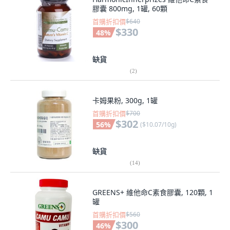
膠囊 800mg, 1罐, 60顆
首購折扣價
$640
$330
48
%
缺貨
(
2
)
卡姆果粉, 300g, 1罐
首購折扣價
$700
$302
56
%
(
$10.07/10g
)
缺貨
(
14
)
GREENS+ 維他命C素食膠囊, 120顆, 1
罐
首購折扣價
$560
$300
46
%