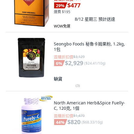
$477
29
%
運費 $195
8/12 星期三
預計送達
WOW免運
Seongbo Foods 秘魯卡姆果粉, 1.2kg,
1包
首購折扣價
$3,129
$2,929
6
%
(
$24.41/10g
)
缺貨
(
3
)
North American Herb&Spice Fuelly-
C, 120克, 1個
首購折扣價
$1,470
$820
44
%
(
$68.33/10g
)