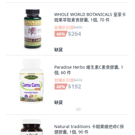
WHOLE WORLD BOTANICALS 皇家卡
姆果萃取素食膠囊, 1個, 70 件
首購折扣價
$490
$264
46
%
缺貨
Paradise Herbs 維生素C素食膠囊, 1
個, 60 件
首購折扣價
$370
$192
48
%
缺貨
(
2
)
Natural traditions 卡姆果維他命C保
健膠囊, 1個, 90 件