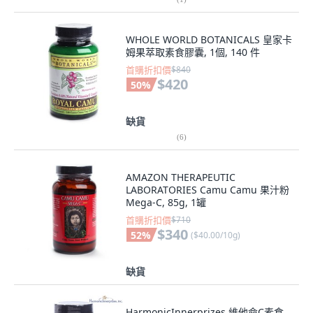
WHOLE WORLD BOTANICALS 皇家卡
姆果萃取素食膠囊, 1個, 140 件
首購折扣價
$840
$420
50
%
缺貨
(
6
)
AMAZON THERAPEUTIC
LABORATORIES Camu Camu 果汁粉
Mega-C, 85g, 1罐
首購折扣價
$710
$340
52
%
(
$40.00/10g
)
缺貨
HarmonicInnerprizes 維他命C素食