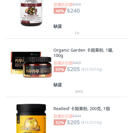
首購折扣價
$450
$240
46
%
缺貨
(
3
)
Organic Garden 卡姆果粉, 1罐,
100g
首購折扣價
$465
$205
55
%
(
$20.50/10g
)
缺貨
(
843
)
Realleof 卡姆果粉, 200克, 1個
首購折扣價
$434
$205
52
%
(
$10.25/10g
)