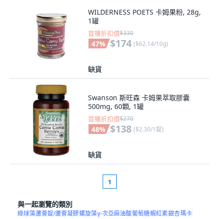
WILDERNESS POETS 卡姆果粉, 28g,
1罐
首購折扣價
$330
$174
47
%
(
$62.14/10g
)
缺貨
Swanson 斯旺森 卡姆果萃取膠囊
500mg, 60顆, 1罐
首購折扣價
$270
$138
48
%
(
$2.30/1錠
)
缺貨
1
與一起瀏覽的類別
綠球藻
蘆薈錠/蘆薈凝膠
螺旋藻
γ-次亞麻油酸
葡萄糖
蝦紅素
銀杏
瑪卡