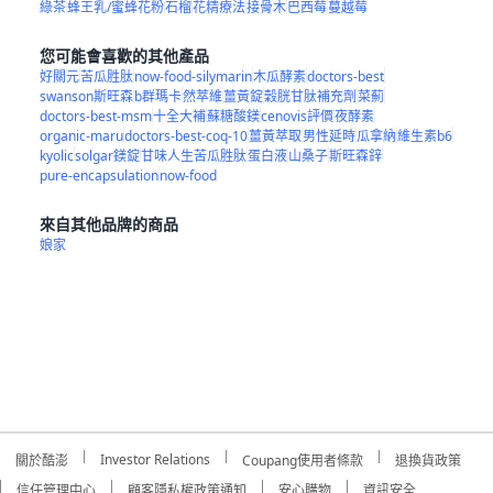
綠茶
蜂王乳/蜜蜂花粉
石榴
花精療法
接骨木
巴西莓
蔓越莓
您可能會喜歡的其他產品
好關元
苦瓜胜肽
now-food-silymarin
木瓜酵素
doctors-best
swanson斯旺森
b群瑪卡
然萃維
薑黃錠
穀胱甘肽補充劑
菜薊
doctors-best-msm
十全大補
蘇糖酸鎂
cenovis評價
夜酵素
organic-maru
doctors-best-coq-10
薑黃萃取
男性延時
瓜拿納
維生素b6
kyolic
solgar鎂錠
甘味人生苦瓜胜肽
蛋白液
山桑子
斯旺森鋅
pure-encapsulation
now-food
來自其他品牌的商品
娘家
Investor Relations
關於酷澎
Coupang使用者條款
退換貨政策
信任管理中心
顧客隱私權政策通知
安心購物
資訊安全