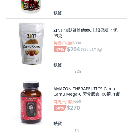
缺貨
ZINT 無麩質維他命C卡姆果粉, 1個,
99克
首購折扣價
$390
$204
47
%
(
$20.61/10g
)
缺貨
(
13
)
AMAZON THERAPEUTICS Camu
Camu Mega-C 素食膠囊, 60顆, 1罐
首購折扣價
$550
$270
50
%
缺貨
(
1
)