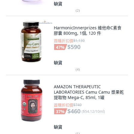
缺貨
(
2
)
HarmonicInnerprizes 維他命C素食
膠囊 800mg, 1個, 120 件
首購折扣價
$1,130
$590
47
%
缺貨
(
4
)
AMAZON THERAPEUTIC
LABORATORIES Camu Camu 漿果乾
提取物 Mega-C, 85ml, 1罐
首購折扣價
$740
$460
37
%
(
$54.12/10ml
)
缺貨
(
1
)