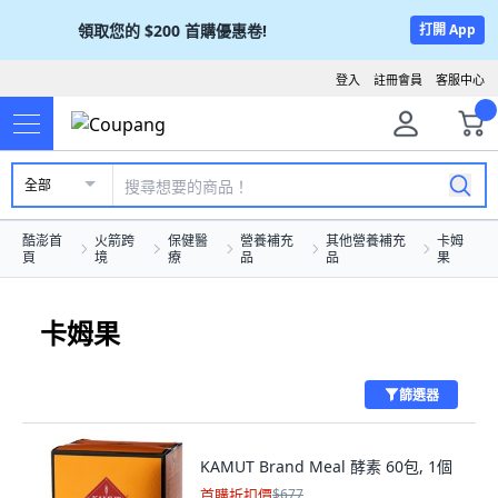
領取您的
$200
首購優惠卷!
打開 App
登入
註冊會員
客服中心
全部
酷澎首
火箭跨
保健醫
營養補充
其他營養補充
卡姆
頁
境
療
品
品
果
卡姆果
篩選器
KAMUT Brand Meal 酵素 60包, 1個
首購折扣價
$677