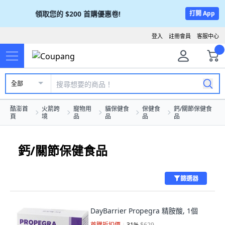
領取您的
$200
首購優惠卷!
打開 App
登入
註冊會員
客服中心
全部
酷澎首
火箭跨
寵物用
貓保健食
保健食
鈣/關節保健食
頁
境
品
品
品
品
鈣/關節保健食品
篩選器
DayBarrier Propegra 精胺酸, 1個
首購折扣價
31
%
$629