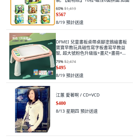
60
%
$1,419
$567
8/19
預計送達
DFMEI 兒童畫板桌帶桌腳塗鴉繪畫板
寶寶早教玩具磁性寫字板書寫早教益
智, 超大號粉色升級版+畫尺+畫冊+畫
卡:如圖
79
%
$2,474
$495
8/19
預計送達
江蕙 愛著啊 / CD+VCD
$400
8/13 星期四
預計送達