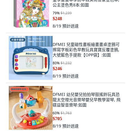
公主塗色秀8本:如圖
79
%
$1,239
$248
8/19
預計送達
DFMEI 兒童磁性畫板繪畫畫桌塗鴉可
擦寫字板彩色早教玩具寶寶反覆塗鴉,
大號藍色手提款【OPP袋】:如圖
80
%
$1,232
$246
8/19
預計送達
DFMEI 幼兒嬰兒拍拍琴鼓搖鈴玩具恐
龍太空燈光音樂琴嬰兒早教學習琴, 飛
碟益智音樂琴:如圖
60
%
$1,763
$705
8/19
預計送達