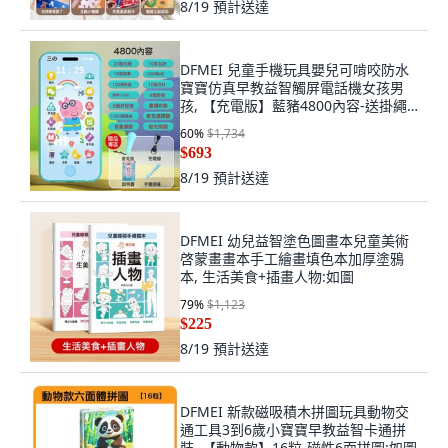
8/19
預計送達
DFMEI 兒童手機玩具嬰兒可啃咬防水
寶寶仿真早教益智觸屏電話機女孩男
孩, 【充電版】藍豬4800內容-送掛繩:
如圖
60
%
$1,734
$693
8/19
預計送達
DFMEI 幼兒益智塗色圖畫本兒童美術
啓蒙畫畫本手工繪畫填色本加厚塗鴉
本, 生活美食+插畫人物:如圖
79
%
$1,123
$225
8/19
預計送達
DFMEI 新款磁吸積木拼圖玩具動物交
通工具3到6歲小寶寶早教益智卡通拼
裝, 【動物款】16粒-磁性6面拼圖:如圖