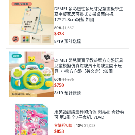
DFMEI 多彩磁性多尺寸兒童畫板學生
寫字板家居可掛式支架桌面白板,
17*21.3cm粉藍:如圖
80
%
$1,667
$333
8/19
預計送達
DFMEI 嬰兒寶寶早教益智方向盤玩具
兒童模擬仿真駕駛汽車駕駛臺開車玩
具, 小熊方向盤【英文盒】:如圖
60
%
$1,876
$750
8/19
預計送達
用英語認識最棒的角色 閃亮亮 奇妙萌
可 第2季 全7冊套組, 7DVD
首購折扣價
18
%
$1,053
$853