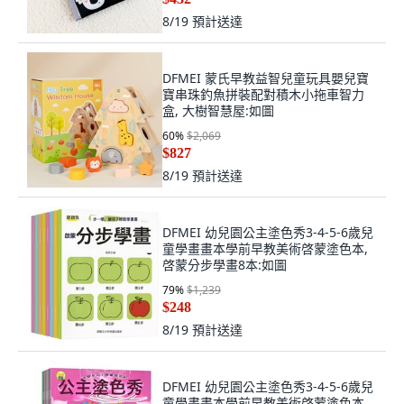
8/19
預計送達
DFMEI 蒙氏早教益智兒童玩具嬰兒寶
寶串珠釣魚拼裝配對積木小拖車智力
盒, 大樹智慧屋:如圖
60
%
$2,069
$827
8/19
預計送達
DFMEI 幼兒園公主塗色秀3-4-5-6歲兒
童學畫畫本學前早教美術啓蒙塗色本,
啓蒙分步學畫8本:如圖
79
%
$1,239
$248
8/19
預計送達
DFMEI 幼兒園公主塗色秀3-4-5-6歲兒
童學畫畫本學前早教美術啓蒙塗色本,