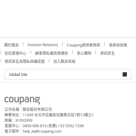
Investor Relations
關於酷澎
Coupang使用者條款
退換貨政策
信任管理中心
顧客隱私權政策通知
安心購物
資訊安全
資訊安全及隱私保護認證
加入酷澎商城
Global Site
公司名稱：酷澎股份有限公司
聯繫地址：11049 台北市信義區信義路五段7號13樓之1
統編：91002999
客服中心：0809-088-810 (免費) / 02-5592-7298
電子郵件：help_tw@coupang.com