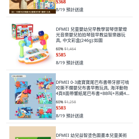
$368
8/19
預計送達
DFMEI 兒童嬰幼兒早教學習琴啓蒙燈
光音樂嬰兒拍拍琴鼓早教益智樂器玩
具, 中文彩盒(246g):如圖
60
%
$1,464
$585
8/19
預計送達
DFMEI 0-3歲寶寶尾巴布書帶牙膠可啃
咬撕不爛嬰兒布書早教玩具, 海洋動物
4頁8面帶響紙尾巴布書+BB叫+吊繩45
克:如圖
60
%
$1,258
$503
8/19
預計送達
DFMEI 幼兒益智塗色圖畫本兒童美術