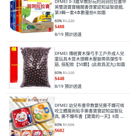
DFMEI 0-3歲早教好玩的洞洞拉拉書中
英雙語寶寶機關書啓蒙認知益智遊戲,
第3輯一套4本數量拍4:如圖
60
%
$1,220
$488
8/19
預計送達
DFMEI 傳統實木彈弓手工戶外成人兒
童玩具木質木頭櫸木壓脈帶高彈性牛
筋, 搭配款【50顆】(此款爲泥丸):如圖
60
%
$1,120
$448
8/19
預計送達
DFMEI 幼兒布書早教嬰兒撕不爛可啃
咬立體魔術貼手撕書寶寶認知益智玩
具, 撕不爛布書【寶寶的一天】8頁 袋
裝:如圖
60
%
$1,506
$602