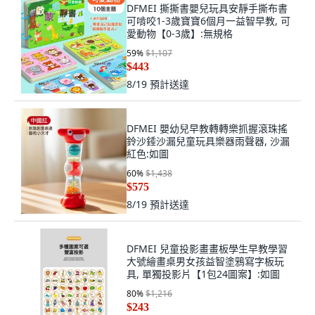
DFMEI 撕撕書嬰兒玩具安靜手撕布書
可啃咬1-3歲寶寶6個月一益智早教, 可
愛動物【0-3歲】:無規格
59
%
$1,107
$443
8/19
預計送達
DFMEI 嬰幼兒早教轉轉樂抓握滾珠搖
鈴沙錘沙漏兒童玩具樂器雨聲器, 沙漏
紅色:如圖
60
%
$1,438
$575
8/19
預計送達
DFMEI 兒童投影畫畫板學生早教學習
大號繪畫桌男女孩益智塗鴉寫字板玩
具, 單獨投影片【1包24圖案】:如圖
80
%
$1,216
$243