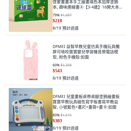
啓蒙畫畫本手工繪畫填色本加厚塗鴉
本, 趣味連線畫④【3-4歲】16開大本
28頁:如圖
79
%
$1,087
$218
8/19
預計送達
DFMEI 益智早教兒童仿真手機玩具觸
屏可啃咬寶寶嬰兒學習機音樂電話模
型, 粉色手機殼:如圖
60
%
$1,358
$543
8/19
預計送達
DFMEI 兒童畫板桌帶桌腳塗鴉繪畫板
寶寶早教玩具磁性寫字板書寫早教益
智, 小號藍色+畫尺+畫冊+畫卡:如圖
80
%
$1,515
$303
8/19
預計送達