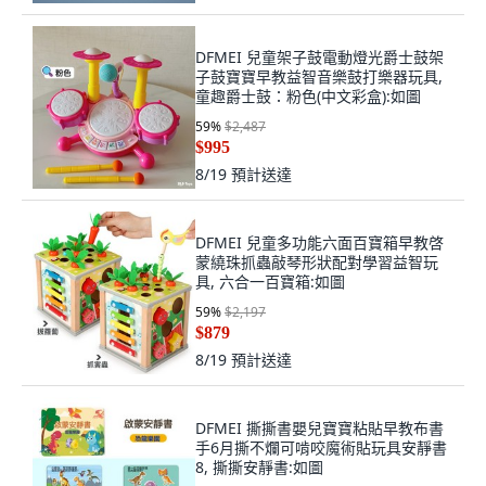
DFMEI 兒童架子鼓電動燈光爵士鼓架
子鼓寶寶早教益智音樂鼓打樂器玩具,
童趣爵士鼓：粉色(中文彩盒):如圖
59
%
$2,487
$995
8/19
預計送達
DFMEI 兒童多功能六面百寶箱早教啓
蒙繞珠抓蟲敲琴形狀配對學習益智玩
具, 六合一百寶箱:如圖
59
%
$2,197
$879
8/19
預計送達
DFMEI 撕撕書嬰兒寶寶粘貼早教布書
手6月撕不爛可啃咬魔術貼玩具安靜書
8, 撕撕安靜書:如圖