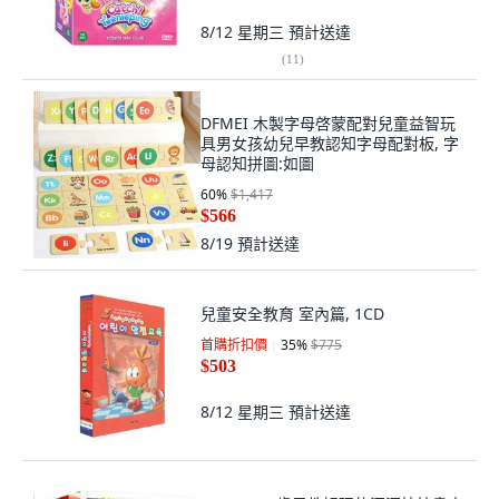
8/12 星期三
預計送達
(
11
)
DFMEI 木製字母啓蒙配對兒童益智玩
具男女孩幼兒早教認知字母配對板, 字
母認知拼圖:如圖
60
%
$1,417
$566
8/19
預計送達
兒童安全教育 室內篇, 1CD
首購折扣價
35
%
$775
$503
8/12 星期三
預計送達