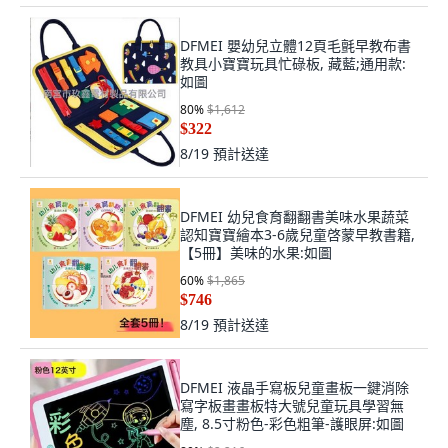
DFMEI 嬰幼兒立體12頁毛氈早教布書
教具小寶寶玩具忙碌板, 藏藍;通用款:
如圖
80
%
$1,612
$322
8/19
預計送達
DFMEI 幼兒食育翻翻書美味水果蔬菜
認知寶寶繪本3-6歲兒童啓蒙早教書籍,
【5冊】美味的水果:如圖
60
%
$1,865
$746
8/19
預計送達
DFMEI 液晶手寫板兒童畫板一鍵消除
寫字板畫畫板特大號兒童玩具學習無
塵, 8.5寸粉色-彩色粗筆-護眼屏:如圖