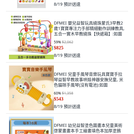
8/19
預計送達
DFMEI 嬰兒益智玩具繞珠蒙氏3早教2
歲1寶寶專注力手部精細動作訓練教具,
五合一實木早教繞珠【快遞箱】:如圖
59
%
$2,062
$825
8/19
預計送達
DFMEI 兒童手風琴音樂玩具寶寶手拉
琴益智早教故事哄娃神器安撫兒童, 米
色貓咪手風琴(沒有電池):如圖
60
%
$1,358
$543
8/19
預計送達
DFMEI 幼兒益智塗色圖畫本兒童美術
啓蒙畫畫本手工繪畫填色本加厚塗鴉