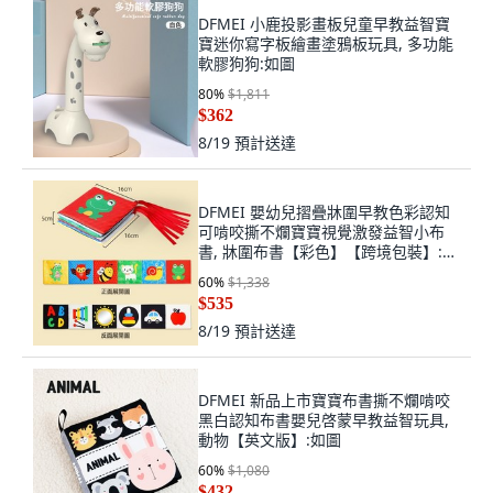
DFMEI 小鹿投影畫板兒童早教益智寶
寶迷你寫字板繪畫塗鴉板玩具, 多功能
軟膠狗狗:如圖
80
%
$1,811
$362
8/19
預計送達
DFMEI 嬰幼兒摺疊牀圍早教色彩認知
可啃咬撕不爛寶寶視覺激發益智小布
書, 牀圍布書【彩色】【跨境包裝】:如
圖
60
%
$1,338
$535
8/19
預計送達
DFMEI 新品上市寶寶布書撕不爛啃咬
黑白認知布書嬰兒啓蒙早教益智玩具,
動物【英文版】:如圖
60
%
$1,080
$432