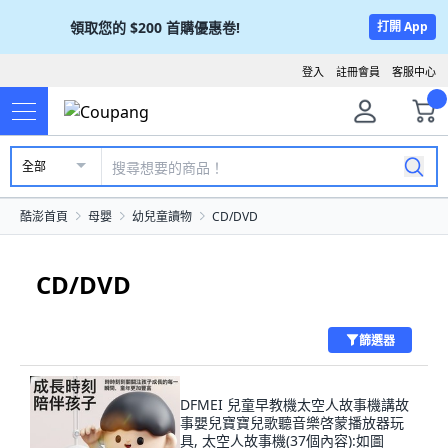
領取您的
$200
首購優惠卷!
打開 App
登入
註冊會員
客服中心
全部
酷澎首頁
母嬰
幼兒童讀物
CD/DVD
CD/DVD
篩選器
DFMEI 兒童早教機太空人故事機講故
事嬰兒寶寶兒歌聽音樂啓蒙播放器玩
具, 太空人故事機(37個內容):如圖