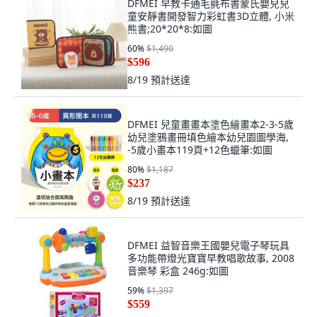
DFMEI 早教卡通毛氈布書蒙氏嬰兒兒
童安靜書開發智力彩虹書3D立體, 小米
熊書;20*20*8:如圖
60
%
$1,490
$596
8/19
預計送達
DFMEI 兒童畫畫本塗色繪畫本2-3-5歲
幼兒塗鴉畫冊填色繪本幼兒園圖學海,
-5歲小畫本119頁+12色蠟筆:如圖
80
%
$1,187
$237
8/19
預計送達
DFMEI 益智音樂王國嬰兒電子琴玩具
多功能帶燈光寶寶早教唱歌故事, 2008
音樂琴 彩盒 246g:如圖
59
%
$1,397
$559