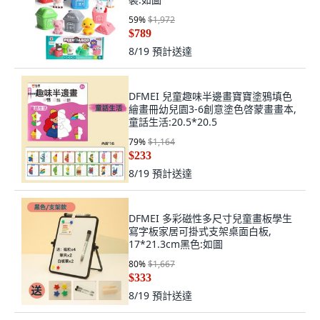
59
%
$1,972
$789
8/19
預計送達
DFMEI 兒童趣味半邊畫寶寶塗鴉填色
繪畫冊幼兒園3-6創意塗色啓蒙畫畫本,
童話生活:20.5*20.5
79
%
$1,164
$233
8/19
預計送達
DFMEI 多彩磁性多尺寸兒童畫板學生
寫字板家居可掛式支架桌面白板,
17*21.3cm黑色:如圖
80
%
$1,667
$333
8/19
預計送達