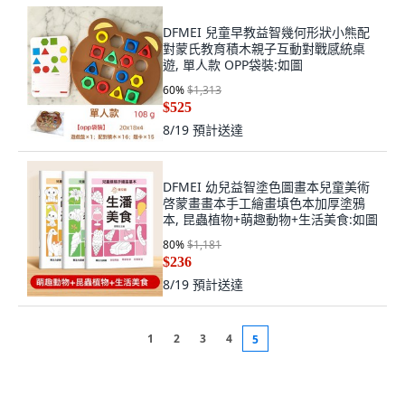
DFMEI 兒童早教益智幾何形狀小熊配
對蒙氏教育積木親子互動對戰感統桌
遊, 單人款 OPP袋裝:如圖
60
%
$1,313
$525
8/19
預計送達
DFMEI 幼兒益智塗色圖畫本兒童美術
啓蒙畫畫本手工繪畫填色本加厚塗鴉
本, 昆蟲植物+萌趣動物+生活美食:如圖
80
%
$1,181
$236
8/19
預計送達
1
2
3
4
5