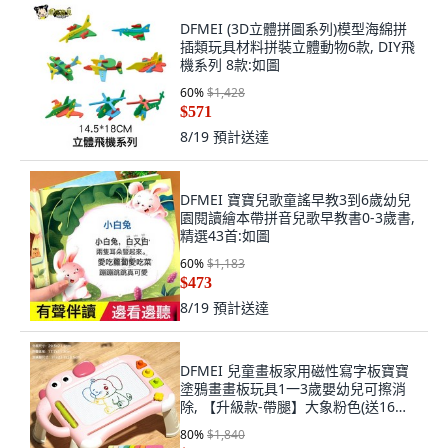
DFMEI (3D立體拼圖系列)模型海綿拼
插類玩具材料拼裝立體動物6款, DIY飛
機系列 8款:如圖
60
%
$1,428
$571
8/19
預計送達
DFMEI 寶寶兒歌童謠早教3到6歲幼兒
園閱讀繪本帶拼音兒歌早教書0-3歲書,
精選43首:如圖
60
%
$1,183
$473
8/19
預計送達
DFMEI 兒童畫板家用磁性寫字板寶寶
塗鴉畫畫板玩具1一3歲嬰幼兒可擦消
除, 【升級款-帶腿】大象粉色(送16模
卡20知識卡2筆3印章1畫:如圖
80
%
$1,840