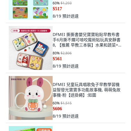
60
%
$1,293
$517
8/19
預計送達
DFMEI 撕撕書嬰兒寶寶粘貼早教布書
手6月撕不爛可啃咬魔術貼玩具安靜書
8, 【推薦 早教三本裝】水果和蔬菜+認
識動物+寶寶的一天:如圖
80
%
$2,806
$561
8/19
預計送達
DFMEI 兒童玩具唱歌兔子早教學習機
益智發光寶寶多功能故事機, 萌萌兔故
事機-粉【送掛繩】:如圖
60
%
$1,515
$606
8/19
預計送達