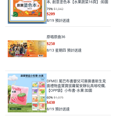
本, 創意塗色本【水果蔬菜16頁】:如圖
79
%
$1,042
$209
8/19
預計送達
原唱原曲36
$250
8/13 星期四
預計送達
DFMEI 尾巴布書嬰兒可撕撕書新生見
面禮物盒寶寶拔蘿蔔安靜玩具啃咬爛,
【OPP袋】小布書-水果:如圖
60
%
$1,075
$430
8/19
預計送達