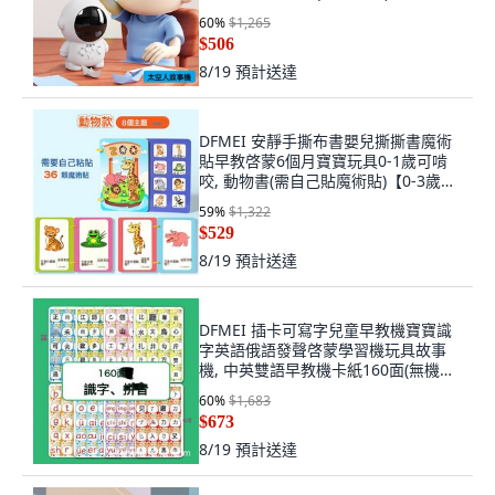
60
%
$1,265
$506
8/19
預計送達
DFMEI 安靜手撕布書嬰兒撕撕書魔術
貼早教啓蒙6個月寶寶玩具0-1歲可啃
咬, 動物書(需自己貼魔術貼)【0-3歲】
(8頁/5張):如圖
59
%
$1,322
$529
8/19
預計送達
DFMEI 插卡可寫字兒童早教機寶寶識
字英語俄語發聲啓蒙學習機玩具故事
機, 中英雙語早教機卡紙160面(無機
器):如圖
60
%
$1,683
$673
8/19
預計送達