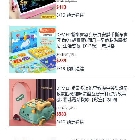
80
%
$2,216
$443
8/19
預計送達
DFMEI 撕撕書嬰兒玩具安靜手撕布書
可啃咬1歲寶寶6個月一早教粘貼魔術
貼, 生活啓蒙【0-3歲】:無規格
80
%
$1,195
$239
8/19
預計送達
DFMEI 兒童多功能早教機中英雙語早
教電話機貓咪造型益智玩具寶寶故事
機, 貓咪電話機綠【彩盒】:如圖
60
%
$1,458
$583
8/19
預計送達