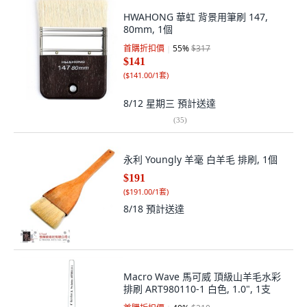
HWAHONG 華虹 背景用筆刷 147,
80mm, 1個
首購折扣價
55
%
$317
$141
(
$141.00/1套
)
8/12 星期三
預計送達
(
35
)
永利 Youngly 羊毫 白羊毛 排刷, 1個
$191
(
$191.00/1套
)
8/18
預計送達
Macro Wave 馬可威 頂級山羊毛水彩
排刷 ART980110-1 白色, 1.0", 1支