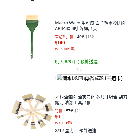
Macro Wave 馬可威 白羊毛水彩排刷
AR3430 3吋 綠桿, 1支
首購折扣價
40
%
$182
$109
(
$109.00/1套
)
明天 8/9 (日)
預計送達
(
4
)
满 $1,500 再省 $75 (王道卡)
木柄油漆刷 油灰刀組 多尺寸組合 刮刀
鏟刀 清潔工具, 1個
特價
57
%
$21
$9
(
$9.00/1個
)
8/12 星期三
預計送達