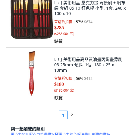
Liz J 美術用品 壓克力畫 背景刷 + 帆布
袋 套組 05 10 紅色桿 小型, 1套, 240 x
100 x 10
首購折扣價
57
%
$674
$285
(
$285.00/1套
)
缺貨
Liz J 美術用品高品質油畫丙烯畫背刷
03 25mm 傾斜, 1個, 180 x 25 x
10mm
首購折扣價
56
%
$412
$180
(
$180.00/1套
)
缺貨
2
1
與一起瀏覽的類別
壓克力顏料
壓克力筆
畫畫水桶
壓克力調色盤
油畫用布
畫布畫板