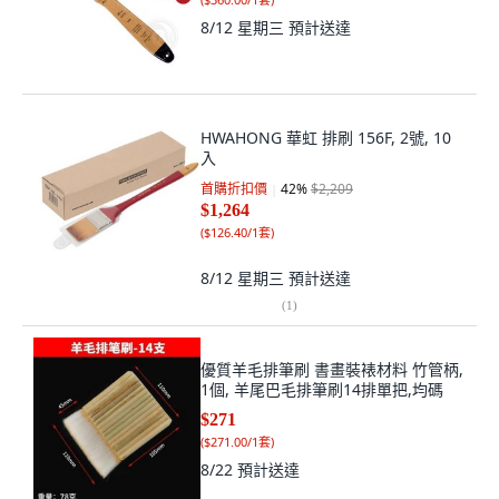
8/12 星期三
預計送達
HWAHONG 華虹 排刷 156F, 2號, 10
入
首購折扣價
42
%
$2,209
$1,264
(
$126.40/1套
)
8/12 星期三
預計送達
(
1
)
優質羊毛排筆刷 書畫裝裱材料 竹管柄,
1個, 羊尾巴毛排筆刷14排單把,均碼
$271
(
$271.00/1套
)
8/22
預計送達