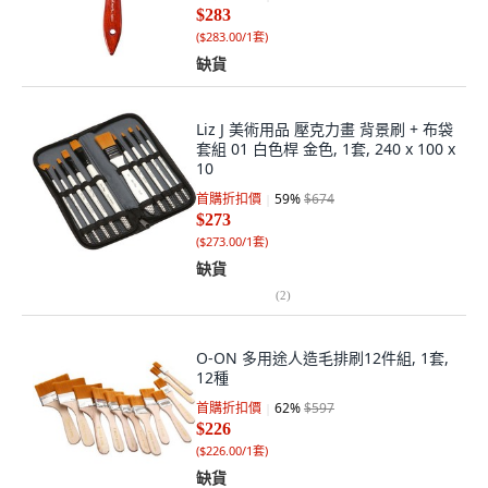
$283
(
$283.00/1套
)
缺貨
Liz J 美術用品 壓克力畫 背景刷 + 布袋
套組 01 白色桿 金色, 1套, 240 x 100 x
10
首購折扣價
59
%
$674
$273
(
$273.00/1套
)
缺貨
(
2
)
O-ON 多用途人造毛排刷12件組, 1套,
12種
首購折扣價
62
%
$597
$226
(
$226.00/1套
)
缺貨