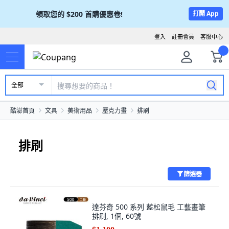
領取您的
$200
首購優惠卷!
打開 App
登入
註冊會員
客服中心
全部
酷澎首頁
文具
美術用品
壓克力畫
排刷
排刷
篩選器
達芬奇 500 系列 藍松鼠毛 工藝畫筆
排刷, 1個, 60號