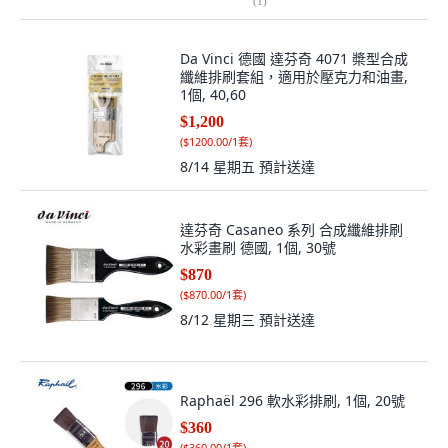
(
1
)
Da Vinci 德國 達芬奇 4071 槳型合成
纖維排刷套組，適用於壓克力和油畫,
1個, 40,60
$1,200
(
$1200.00/1套
)
8/14 星期五
預計送達
達芬奇 Casaneo 系列 合成纖維排刷
水彩畫刷 德國, 1個, 30號
$870
(
$870.00/1套
)
8/12 星期三
預計送達
Raphaël 296 軟水彩排刷, 1個, 20號
$360
(
$360.00/1套
)