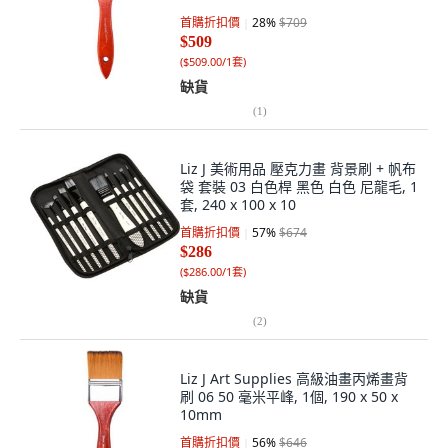
首購折扣價
28
%
$709
$509
(
$509.00/1套
)
缺貨
(
1
)
Liz J 美術用品 壓克力畫 背景刷 + 帆布
袋 套裝 03 白色桿 黑色 白色 尼龍毛, 1
套, 240 x 100 x 10
首購折扣價
57
%
$674
$286
(
$286.00/1套
)
缺貨
(
2
)
Liz J Art Supplies 高級油畫丙烯畫背
刷 06 50 毫米平峰, 1個, 190 x 50 x
10mm
首購折扣價
56
%
$646