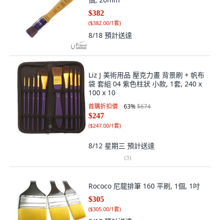
$382
(
$382.00/1套
)
8/18
預計送達
Liz J 美術用品 壓克力畫 背景刷 + 帆布
袋 套組 04 紫色柱狀 小款, 1套, 240 x
100 x 10
首購折扣價
63
%
$674
$247
(
$247.00/1套
)
8/12 星期三
預計送達
(
3
)
Rococo 尼龍排筆 160 平刷, 1個, 1吋
$305
(
$305.00/1套
)