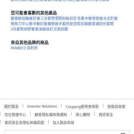
您可能會喜歡的其他產品
壓接鉗
拔輪器
釘槍
三分套筒
塑膠刮板
拉釘
毛筆
木槍
彎管器
水泥釘槍
倒角刀
中心衝
手動釘槍
擴管器
手套夾
航空剪
拉線器
泵浦
四分套筒
3分套筒
矽膠筆
黃油槍
拔釘
文房四寶
來自其他品牌的商品
PANRICO 百利世
Investor Relations
關於酷澎
Coupang使用者條款
退換貨政策
信任管理中心
顧客隱私權政策通知
安心購物
資訊安全
資訊安全及隱私保護認證
加入酷澎商城