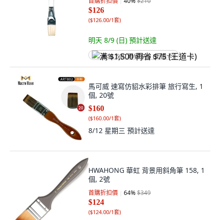
首購折扣價
40
%
$210
$126
(
$126.00/1套
)
明天 8/9 (日)
預計送達
满 $1,500 再省 $75 (王道卡)
馬可威 速寫仿貂水彩排筆 旅行寫生, 1
個, 20號
$160
(
$160.00/1套
)
8/12 星期三
預計送達
HWAHONG 華虹 背景用斜角筆 158, 1
個, 2號
首購折扣價
64
%
$349
$124
(
$124.00/1套
)