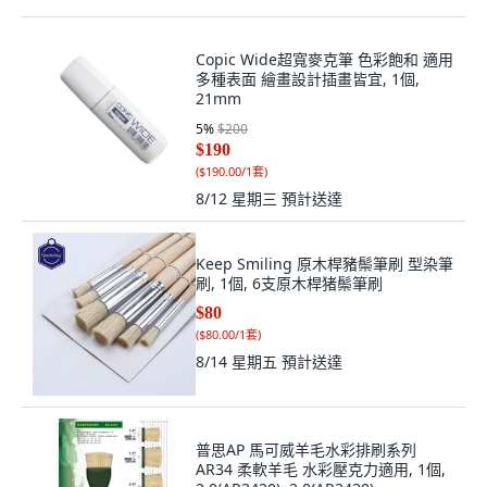
Copic Wide超寬麥克筆 色彩飽和 適用
多種表面 繪畫設計插畫皆宜, 1個,
21mm
5
%
$200
$190
(
$190.00/1套
)
8/12 星期三
預計送達
Keep Smiling 原木桿豬鬃筆刷 型染筆
刷, 1個, 6支原木桿猪鬃筆刷
$80
(
$80.00/1套
)
8/14 星期五
預計送達
普思AP 馬可威羊毛水彩排刷系列
AR34 柔軟羊毛 水彩壓克力適用, 1個,