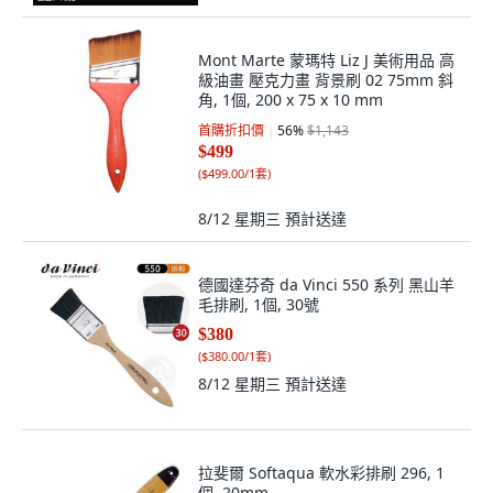
Mont Marte 蒙瑪特 Liz J 美術用品 高
級油畫 壓克力畫 背景刷 02 75mm 斜
角, 1個, 200 x 75 x 10 mm
首購折扣價
56
%
$1,143
$499
(
$499.00/1套
)
8/12 星期三
預計送達
德國達芬奇 da Vinci 550 系列 黑山羊
毛排刷, 1個, 30號
$380
(
$380.00/1套
)
8/12 星期三
預計送達
拉斐爾 Softaqua 軟水彩排刷 296, 1
個, 20mm