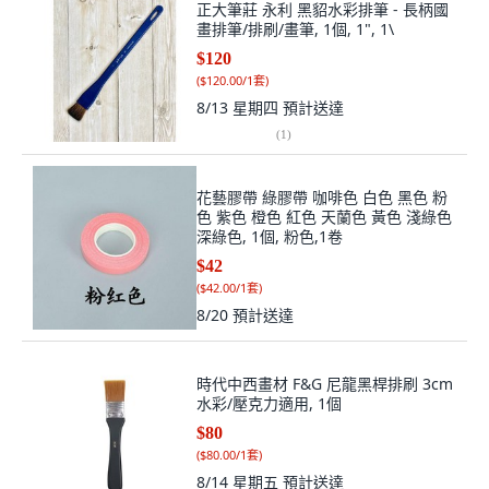
正大筆莊 永利 黑貂水彩排筆 - 長柄國
畫排筆/排刷/畫筆, 1個, 1", 1\
$120
(
$120.00/1套
)
8/13 星期四
預計送達
(
1
)
花藝膠帶 綠膠帶 咖啡色 白色 黑色 粉
色 紫色 橙色 紅色 天蘭色 黃色 淺綠色
深綠色, 1個, 粉色,1卷
$42
(
$42.00/1套
)
8/20
預計送達
時代中西畫材 F&G 尼龍黑桿排刷 3cm
水彩/壓克力適用, 1個
$80
(
$80.00/1套
)
8/14 星期五
預計送達