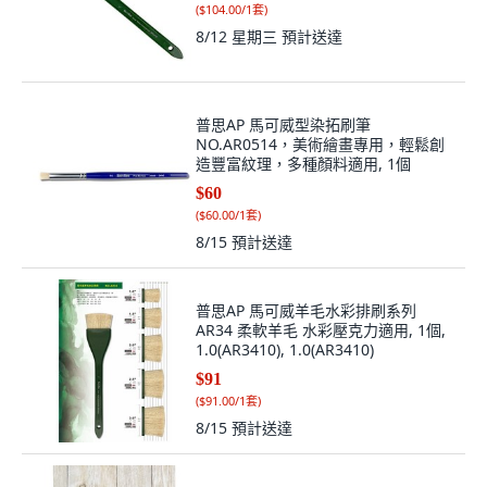
(
$104.00/1套
)
8/12 星期三
預計送達
普思AP 馬可威型染拓刷筆
NO.AR0514，美術繪畫專用，輕鬆創
造豐富紋理，多種顏料適用, 1個
$60
(
$60.00/1套
)
8/15
預計送達
普思AP 馬可威羊毛水彩排刷系列
AR34 柔軟羊毛 水彩壓克力適用, 1個,
1.0(AR3410), 1.0(AR3410)
$91
(
$91.00/1套
)
8/15
預計送達