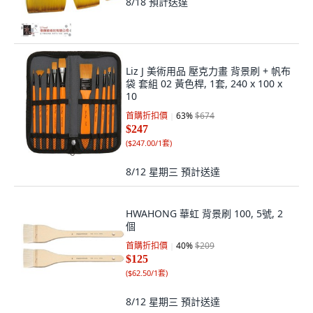
8/18
預計送達
Liz J 美術用品 壓克力畫 背景刷 + 帆布
袋 套組 02 黃色桿, 1套, 240 x 100 x
10
首購折扣價
63
%
$674
$247
(
$247.00/1套
)
8/12 星期三
預計送達
HWAHONG 華虹 背景刷 100, 5號, 2
個
首購折扣價
40
%
$209
$125
(
$62.50/1套
)
8/12 星期三
預計送達