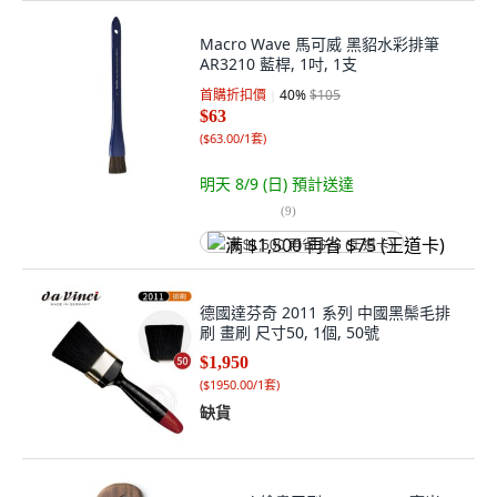
Macro Wave 馬可威 黑貂水彩排筆
AR3210 藍桿, 1吋, 1支
首購折扣價
40
%
$105
$63
(
$63.00/1套
)
明天 8/9 (日)
預計送達
(
9
)
满 $1,500 再省 $75 (王道卡)
德國達芬奇 2011 系列 中國黑鬃毛排
刷 畫刷 尺寸50, 1個, 50號
$1,950
(
$1950.00/1套
)
缺貨