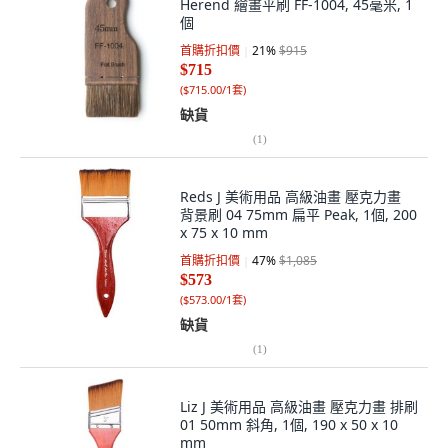
Herend 繪畫平刷 FF-1004, 45毫米, 1
個
首購折扣價
21
%
$915
$715
(
$715.00/1套
)
缺貨
(
1
)
Reds J 美術用品 高級油畫 壓克力畫
背景刷 04 75mm 扁平 Peak, 1個, 200
x 75 x 10 mm
首購折扣價
47
%
$1,085
$573
(
$573.00/1套
)
缺貨
(
1
)
Liz J 美術用品 高級油畫 壓克力畫 排刷
01 50mm 斜角, 1個, 190 x 50 x 10
mm