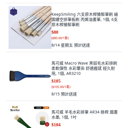
KeepSmiling 六支原木桿豬鬃筆刷 繪
圖鏤空排筆板刷 丙烯油畫筆, 1個, 6支
原木桿猪鬃筆刷
$80
(
$80.00/1套
)
8/14 星期五
預計送達
馬可威 Macro Wave 黑貂毛水彩排刷
柔軟彈性 水彩暈染 舒適握感 經久耐
用, 1個, AR3210
$105
(
$105.00/1套
)
8/15
預計送達
馬可威 羊毛水彩排筆 AR34 綠桿 國畫
水墨, 1個, 1吋
$104