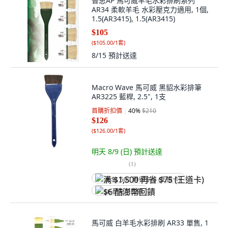
普思AP 馬可威羊毛水彩排刷系列
AR34 柔軟羊毛 水彩壓克力適用, 1個,
1.5(AR3415), 1.5(AR3415)
$105
(
$105.00/1套
)
8/15
預計送達
Macro Wave 馬可威 黑貂水彩排筆
AR3225 藍桿, 2.5", 1支
首購折扣價
40
%
$210
$126
(
$126.00/1套
)
明天 8/9 (日)
預計送達
(
1
)
满 $1,500 再省 $75 (王道卡)
$6 酷澎幣回饋
馬可威 白羊毛水彩排刷 AR33 單售, 1