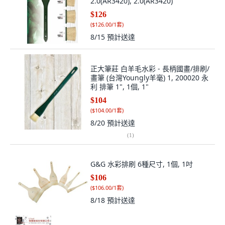
2.0(AR3420), 2.0(AR3420)
$126
(
$126.00/1套
)
8/15
預計送達
正大筆莊 白羊毛水彩 - 長柄國畫/排刷/
畫筆 (台灣Youngly羊毫) 1, 200020 永
利 排筆 1", 1個, 1"
$104
(
$104.00/1套
)
8/20
預計送達
(
1
)
G&G 水彩排刷 6種尺寸, 1個, 1吋
$106
(
$106.00/1套
)
8/18
預計送達