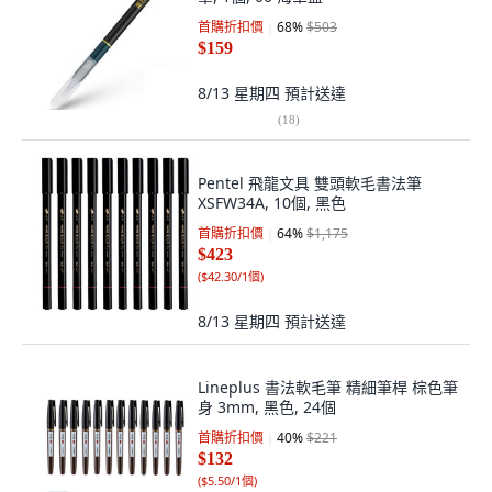
首購折扣價
68
%
$503
$159
8/13 星期四
預計送達
(
18
)
Pentel 飛龍文具 雙頭軟毛書法筆
XSFW34A, 10個, 黑色
首購折扣價
64
%
$1,175
$423
(
$42.30/1個
)
8/13 星期四
預計送達
Lineplus 書法軟毛筆 精細筆桿 棕色筆
身 3mm, 黑色, 24個
首購折扣價
40
%
$221
$132
(
$5.50/1個
)