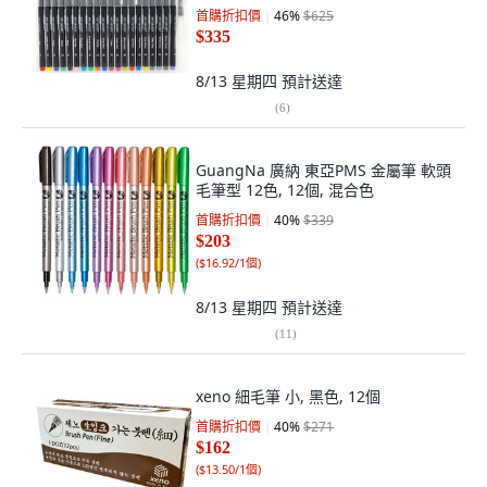
首購折扣價
46
%
$625
$335
8/13 星期四
預計送達
(
6
)
GuangNa 廣納 東亞PMS 金屬筆 軟頭
毛筆型 12色, 12個, 混合色
首購折扣價
40
%
$339
$203
(
$16.92/1個
)
8/13 星期四
預計送達
(
11
)
xeno 細毛筆 小, 黑色, 12個
首購折扣價
40
%
$271
$162
(
$13.50/1個
)