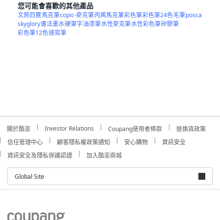
您可能會喜歡的其他產品
文房四寶
馬克筆
copic-麥克筆
丙烯馬克筆
彩色筆
彩色筆24色
毛筆
posca
skyglory
書法墨水
硬筆字
油漆筆
水性麥克筆
水性彩色筆
矽膠筆
彩色筆12色
速寫筆
Investor Relations
關於酷澎
Coupang使用者條款
退換貨政策
信任管理中心
顧客隱私權政策通知
安心購物
資訊安全
資訊安全及隱私保護認證
加入酷澎商城
Global Site