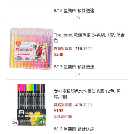
8/13 星期四
預計送達
(
3
)
The Jonet 軟頭毛筆 24色組, 1套, 混合
色
首購折扣價
71
%
$822
$238
8/13 星期四
預計送達
(
2
)
女神多種顏色水性書法毛筆 12色, 黑
桿, 2個
首購折扣價
40
%
$320
$192
(
$96.00/1個
)
8/13 星期四
預計送達