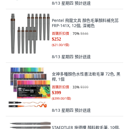
8/13 星期四
預計送達
Pentel 飛龍文具 顏色毛筆顏料補充蕊
FRP-141X, 12個, 深褐色
首購折扣價
70
%
$846
$252
(
$21.00/1個
)
8/13 星期四
預計送達
女神多種顏色水性書法軟毛筆 72色, 黑
桿, 1個
首購折扣價
33
%
$599
$399
(
$399.00/1個
)
8/13 星期四
預計送達
STAEDTLER 施德樓 顏料軟毛筆, 10個,