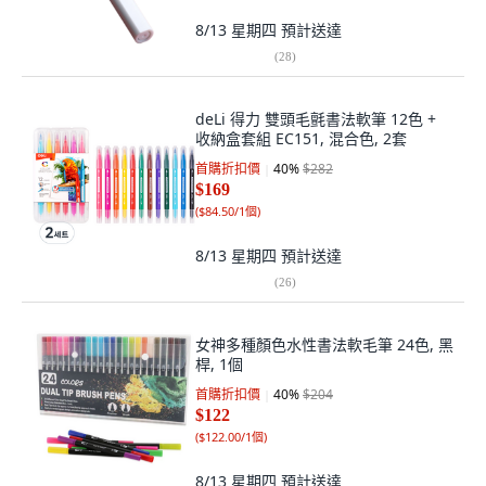
8/13 星期四
預計送達
(
28
)
deLi 得力 雙頭毛氈書法軟筆 12色 +
收納盒套組 EC151, 混合色, 2套
首購折扣價
40
%
$282
$169
(
$84.50/1個
)
8/13 星期四
預計送達
(
26
)
女神多種顏色水性書法軟毛筆 24色, 黑
桿, 1個
首購折扣價
40
%
$204
$122
(
$122.00/1個
)
8/13 星期四
預計送達