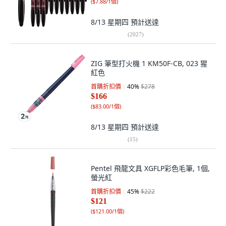
(
$7.88/1個
)
8/13 星期四
預計送達
(
2027
)
ZIG 筆型打火機 1 KM50F-CB, 023 猩
紅色
首購折扣價
40
%
$278
$166
(
$83.00/1個
)
8/13 星期四
預計送達
(
15
)
Pentel 飛龍文具 XGFLP彩色毛筆, 1個,
螢光紅
首購折扣價
45
%
$222
$121
(
$121.00/1個
)