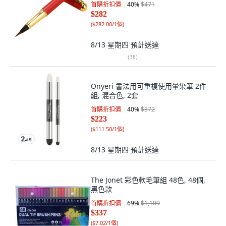
首購折扣價
40
%
$471
$282
(
$282.00/1個
)
8/13 星期四
預計送達
(
38
)
Onyeri 書法用可重複使用暈染筆 2件
組, 混合色, 2套
首購折扣價
40
%
$372
$223
(
$111.50/1個
)
8/13 星期四
預計送達
The Jonet 彩色軟毛筆組 48色, 48個,
黑色款
首購折扣價
69
%
$1,109
$337
(
$7.02/1個
)