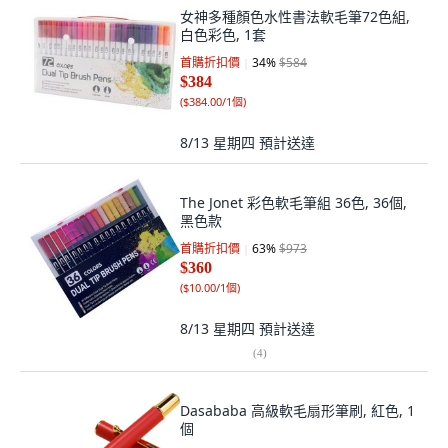
女神多種顏色水性書法軟毛筆72色組,
白色彩色, 1套
首購折扣價
34
%
$584
$384
(
$384.00/1個
)
8/13 星期四
預計送達
The Jonet 彩色軟毛筆組 36色, 36個,
黑色款
首購折扣價
63
%
$973
$360
(
$10.00/1個
)
8/13 星期四
預計送達
(
4
)
Dasababa 高級軟毛扇形筆刷, 紅色, 1
個