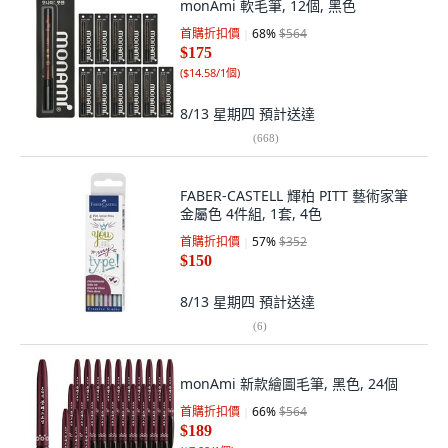
monAmi 軟毛筆, 12個, 黑色
首購折扣價
68
%
$564
$175
(
$14.58/1個
)
8/13 星期四
預計送達
(
668
)
FABER-CASTELL 輝柏 PITT 藝術家筆
金屬色 4件組, 1套, 4色
首購折扣價
57
%
$352
$150
8/13 星期四
預計送達
(
6
)
monAmi 新款繪圖毛筆, 黑色, 24個
首購折扣價
66
%
$564
$189