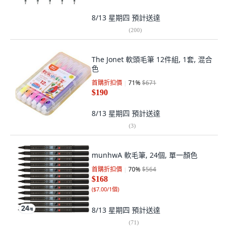
8/13 星期四
預計送達
(
200
)
The Jonet 軟頭毛筆 12件組, 1套, 混合
色
首購折扣價
71
%
$671
$190
8/13 星期四
預計送達
(
3
)
munhwA 軟毛筆, 24個, 單一顏色
首購折扣價
70
%
$564
$168
(
$7.00/1個
)
8/13 星期四
預計送達
(
71
)