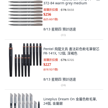
372-84 warm grey medium
首購折扣價
61
%
$658
$256
(
$25.60/1個
)
8/13 星期四
預計送達
(
11
)
Pentel 飛龍文具 書法彩色軟毛筆替芯
FR-141X, 12個, 深褐色
首購折扣價
67
%
$705
$227
(
$18.92/1個
)
8/13 星期四
預計送達
(
24
)
Lineplus Dream On 金屬色軟毛筆,
24個, 金屬銀