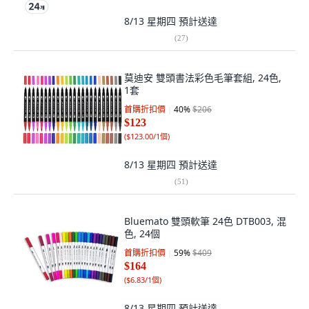
8/13 星期四
預計送達
(
27
)
莫迪安 雙頭書法彩色毛筆套組, 24色,
1套
首購折扣價
40
%
$206
$123
(
$123.00/1個
)
8/13 星期四
預計送達
(
51
)
Bluemato 雙頭軟筆 24色 DTB003, 混
色, 24個
首購折扣價
59
%
$409
$164
(
$6.83/1個
)
8/13 星期四
預計送達