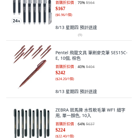
首購折扣價
70
%
$564
$167
(
$6.96/1個
)
8/13 星期四
預計送達
(
9
)
Pentel 飛龍文具 筆刷麥克筆 SES15C-
E, 10個, 棕色
首購折扣價
40
%
$404
$242
(
$24.20/1個
)
8/13 星期四
預計送達
ZEBRA 斑馬牌 水性軟毛筆 WF1 細字
用, 單一顏色, 10入
首購折扣價
64
%
$637
$224
(
$22.40/1個
)