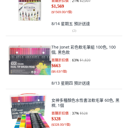
首購折扣價
21
%
$2,007
$1,569
(
$1569.00/1個
)
8/14 星期五
預計送達
(
2
)
The Jonet 彩色軟毛筆組 100色, 100
個, 黑色款
首購折扣價
63
%
$1,820
$663
(
$6.63/1個
)
8/13 星期四
預計送達
女神多種顏色水性書法軟毛筆 60色, 黑
桿, 1個
首購折扣價
37
%
$528
$328
(
$328.00/1個
)