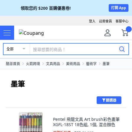
領取您的
$200
首購優惠卷!
打開 App
登入
註冊會員
客服中心
全部
酷澎首頁
火箭跨境
文具用品
美術用品
藝術字
墨筆
墨筆
篩選器
Pentel 飛龍文具 Art brush彩色畫筆
XGFL-18ST 18色組, 1個, 混合顏色