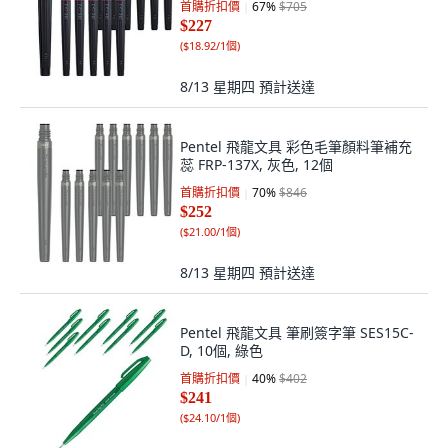
首購折扣價
67
%
$705
$227
(
$18.92/1個
)
8/13 星期四
預計送達
Pentel 飛龍文具 彩色毛筆顏料筆補充
蕊 FRP-137X, 灰色, 12個
首購折扣價
70
%
$846
$252
(
$21.00/1個
)
8/13 星期四
預計送達
Pentel 飛龍文具 筆刷簽字筆 SES15C-
D, 10個, 綠色
首購折扣價
40
%
$402
$241
(
$24.10/1個
)