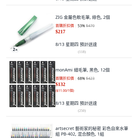
ZIG 金屬色軟毛筆, 綠色, 2個
首購折扣價
53
%
$470
$217
8/13 星期四
預計送達
(
118
)
monAmi 細毛筆, 黑色, 12個
首購折扣價
68
%
$423
$132
(
$11.00/1個
)
8/13 星期四
預計送達
(
250
)
artsecret 藝術家的秘密 彩色自來水筆
組 PB-402, 混合顏色, 1組