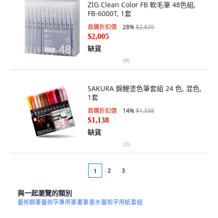
ZIG Clean Color FB 軟毛筆 48色組,
FB-6000T, 1套
首購折扣價
28
%
$2,820
$2,005
缺貨
(
9
)
SAKURA 錦鯉塗色筆套組 24 色, 混色,
1套
首購折扣價
14
%
$1,338
$1,138
缺貨
(
2
)
2
3
1
與一起瀏覽的類別
藝術鋼筆
藝術字專用筆
畫筆
墨水
藝術字用紙
套組