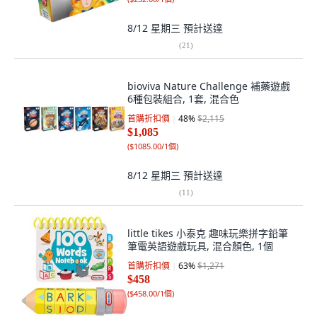
8/12 星期三
預計送達
(
21
)
bioviva Nature Challenge 補藥遊戲
6種包裝組合, 1套, 混合色
首購折扣價
48
%
$2,115
$1,085
(
$1085.00/1個
)
8/12 星期三
預計送達
(
11
)
little tikes 小泰克 趣味玩樂拼字鉛筆
筆電英語遊戲玩具, 混合顏色, 1個
首購折扣價
63
%
$1,271
$458
(
$458.00/1個
)