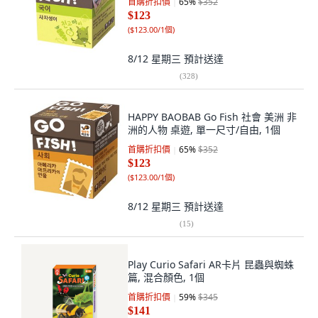
首購折扣價
65
%
$352
$123
(
$123.00/1個
)
8/12 星期三
預計送達
(
328
)
HAPPY BAOBAB Go Fish 社會 美洲 非
洲的人物 桌遊, 單一尺寸/自由, 1個
首購折扣價
65
%
$352
$123
(
$123.00/1個
)
8/12 星期三
預計送達
(
15
)
Play Curio Safari AR卡片 昆蟲與蜘蛛
篇, 混合顏色, 1個
首購折扣價
59
%
$345
$141