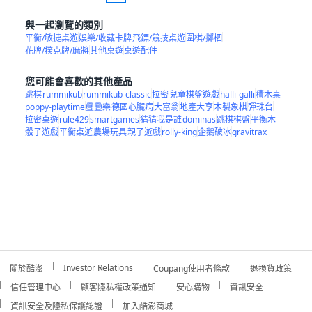
與一起瀏覽的類別
平衡/敏捷桌遊
娛樂/收藏卡牌
飛鏢/競技桌遊
圍棋/擲柶
花牌/撲克牌/麻將
其他桌遊
桌遊配件
您可能會喜歡的其他產品
跳棋
rummikub
rummikub-classic
拉密
兒童棋盤遊戲
halli-galli
積木桌
poppy-playtime
疊疊樂
德國心臟病
大富翁
地產大亨
木製象棋
彈珠台
拉密桌遊
rule429
smartgames
猜猜我是誰
dominas
跳棋棋盤
平衡木
骰子遊戲
平衡桌遊
農場玩具
親子遊戲
rolly-king
企鵝破冰
gravitrax
Investor Relations
關於酷澎
Coupang使用者條款
退換貨政策
信任管理中心
顧客隱私權政策通知
安心購物
資訊安全
資訊安全及隱私保護認證
加入酷澎商城