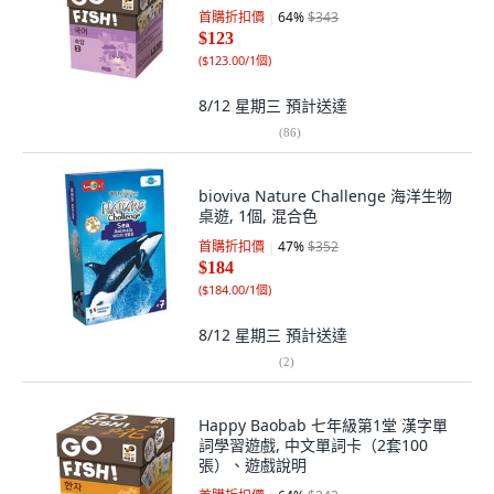
首購折扣價
64
%
$343
$123
(
$123.00/1個
)
8/12 星期三
預計送達
(
86
)
bioviva Nature Challenge 海洋生物
桌遊, 1個, 混合色
首購折扣價
47
%
$352
$184
(
$184.00/1個
)
8/12 星期三
預計送達
(
2
)
Happy Baobab 七年級第1堂 漢字單
詞學習遊戲, 中文單詞卡（2套100
張）、遊戲說明