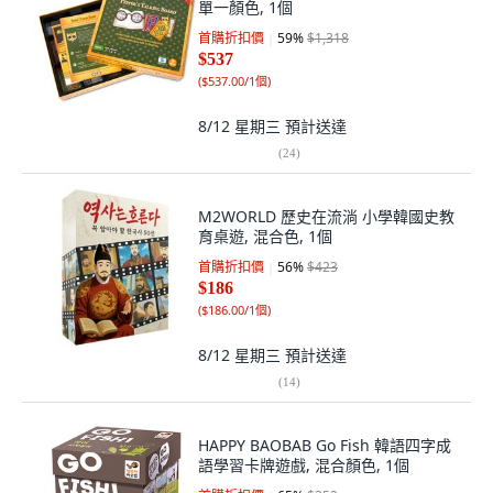
單一顏色, 1個
首購折扣價
59
%
$1,318
$537
(
$537.00/1個
)
8/12 星期三
預計送達
(
24
)
M2WORLD 歷史在流淌 小學韓國史教
育桌遊, 混合色, 1個
首購折扣價
56
%
$423
$186
(
$186.00/1個
)
8/12 星期三
預計送達
(
14
)
HAPPY BAOBAB Go Fish 韓語四字成
語學習卡牌遊戲, 混合顏色, 1個