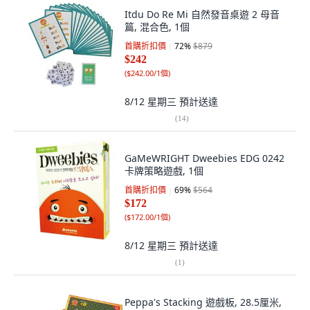
Itdu Do Re Mi 自然發音桌遊 2 母音
篇, 混合色, 1個
首購折扣價
72
%
$879
$242
(
$242.00/1個
)
8/12 星期三
預計送達
(
14
)
GaMeWRIGHT Dweebies EDG 0242
卡牌策略遊戲, 1個
首購折扣價
69
%
$564
$172
(
$172.00/1個
)
8/12 星期三
預計送達
(
1
)
Peppa's Stacking 遊戲板, 28.5厘米,