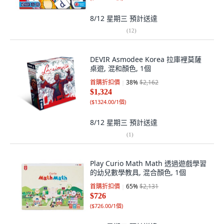
8/12 星期三
預計送達
(
12
)
DEVIR Asmodee Korea 拉庫裡莫薩
桌遊, 混和顏色, 1個
首購折扣價
38
%
$2,162
$1,324
(
$1324.00/1個
)
8/12 星期三
預計送達
(
1
)
Play Curio Math Math 透過遊戲學習
的幼兒數學教具, 混合顏色, 1個
首購折扣價
65
%
$2,131
$726
(
$726.00/1個
)