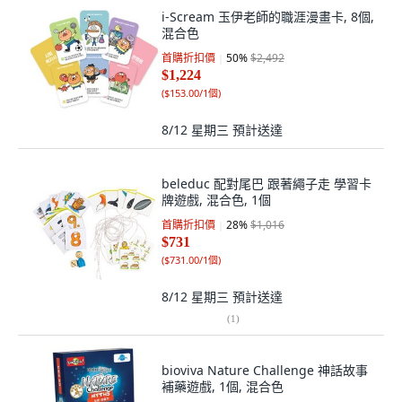
i-Scream 玉伊老師的職涯漫畫卡, 8個,
混合色
首購折扣價
50
%
$2,492
$1,224
(
$153.00/1個
)
8/12 星期三
預計送達
beleduc 配對尾巴 跟著繩子走 學習卡
牌遊戲, 混合色, 1個
首購折扣價
28
%
$1,016
$731
(
$731.00/1個
)
8/12 星期三
預計送達
(
1
)
bioviva Nature Challenge 神話故事
補藥遊戲, 1個, 混合色