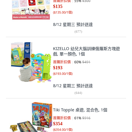
首購折扣價
55
%
$300
$135
(
$135.00/1個
)
8/12 星期三
預計送達
(
677
)
KIZELLO 幼兒大腦訓練俄羅斯方塊遊
戲, 單一顏色, 1個
首購折扣價
60
%
$491
$193
(
$193.00/1個
)
8/12 星期三
預計送達
(
644
)
Tiki Topple 桌遊, 混合色, 1個
首購折扣價
61
%
$916
$354
(
$354.00/1個
)