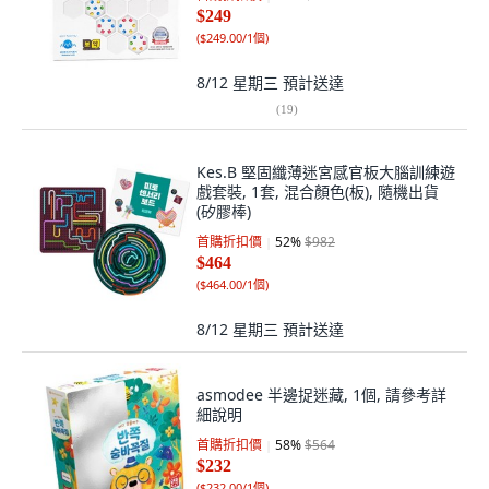
$249
(
$249.00/1個
)
8/12 星期三
預計送達
(
19
)
Kes.B 堅固纖薄迷宮感官板大腦訓練遊
戲套裝, 1套, 混合顏色(板), 隨機出貨
(矽膠棒)
首購折扣價
52
%
$982
$464
(
$464.00/1個
)
8/12 星期三
預計送達
asmodee 半邊捉迷藏, 1個, 請參考詳
細說明
首購折扣價
58
%
$564
$232
(
$232.00/1個
)