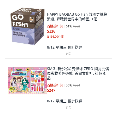
HAPPY BAOBAB Go Fish 韓國史紙牌
遊戲, 韓戰與世界中的韓國, 1個
首購折扣價
61
%
$352
$136
(
$136.00/1個
)
8/12 星期三
預計送達
(
40
)
SMG 神秘公寓 鬼怪球 ZERO 閃亮亮偶
像彩妝著色遊戲, 首爾文化社, 這個產
品
首購折扣價
56
%
$564
$247
8/12 星期三
預計送達
(
15
)