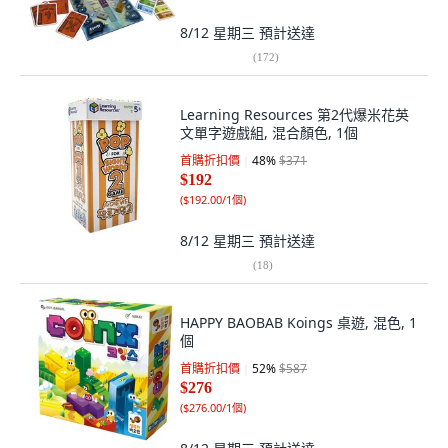
8/12 星期三
預計送達
(
172
)
Learning Resources 第2代爆米花英
文單字遊戲組, 混合顏色, 1個
首購折扣價
48
%
$371
$192
(
$192.00/1個
)
8/12 星期三
預計送達
(
18
)
HAPPY BAOBAB Koings 桌遊, 混色, 1
個
首購折扣價
52
%
$587
$276
(
$276.00/1個
)