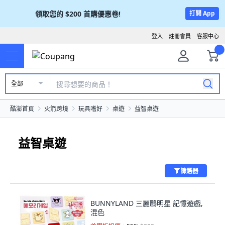
領取您的
$200
首購優惠卷!
打開 App
登入
註冊會員
客服中心
全部
酷澎首頁
火箭跨境
玩具嗜好
桌遊
益智桌遊
益智桌遊
篩選器
BUNNYLAND 三麗鷗明星 記憶遊戲,
混色