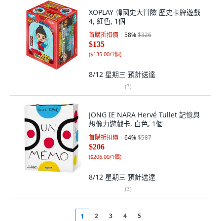
XOPLAY 韓國史大冒險 歷史卡牌遊戲
4, 紅色, 1個
首購折扣價
58
%
$326
$135
(
$135.00/1個
)
8/12 星期三
預計送達
(
3
)
JONG IE NARA Hervé Tullet 記憶與
想像力遊戲卡, 白色, 1個
首購折扣價
64
%
$587
$206
(
$206.00/1個
)
8/12 星期三
預計送達
(
3
)
2
3
4
5
1