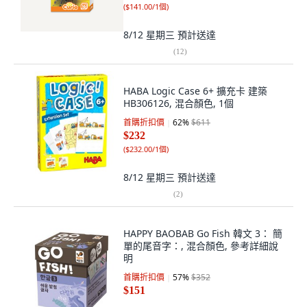
(
$141.00/1個
)
8/12 星期三
預計送達
(
12
)
HABA Logic Case 6+ 擴充卡 建築
HB306126, 混合顏色, 1個
首購折扣價
62
%
$611
$232
(
$232.00/1個
)
8/12 星期三
預計送達
(
2
)
HAPPY BAOBAB Go Fish 韓文 3： 簡
單的尾音字：, 混合顏色, 參考詳細說
明
首購折扣價
57
%
$352
$151