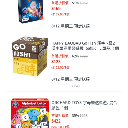
首購折扣價
51
%
$352
$169
(
$169.00/1個
)
8/12 星期三
預計送達
HAPPY BAOBAB Go Fish 漢字 7級2
漢字單詞學習遊戲, 6歲以上, 單品, 1個
首購折扣價
62
%
$327
$123
(
$123.00/1個
)
8/12 星期三
預計送達
(
154
)
ORCHARD TOYS 字母樂透桌遊, 混合
顏色, 1個
首購折扣價
35
%
$658
$422
(
$422.00/1個
)