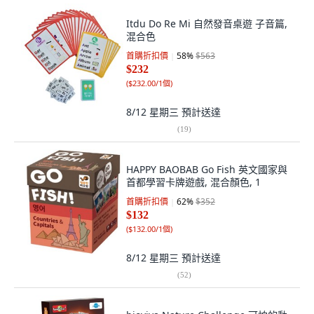
Itdu Do Re Mi 自然發音桌遊 子音篇,
混合色
首購折扣價
58
%
$563
$232
(
$232.00/1個
)
8/12 星期三
預計送達
(
19
)
HAPPY BAOBAB Go Fish 英文國家與
首都學習卡牌遊戲, 混合顏色, 1
首購折扣價
62
%
$352
$132
(
$132.00/1個
)
8/12 星期三
預計送達
(
52
)