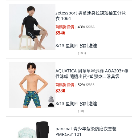
zetessport 男童連身拉鍊短袖五分泳
衣 1064
首購折扣價
43
%
$958
$546
8/13 星期四
預計送達
(
183
)
AQUATICA 男童星星泳褲 AQA203+彈
性泳帽 隨機出貨+塑膠束口泳具袋
首購折扣價
52
%
$585
$280
8/13 星期四
預計送達
(
10
)
pancoat 青少年紮染防磨衣套裝
PMRG-31101