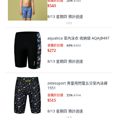
首購折扣價
26
%
$743
$543
8/13 星期四
預計送達
(
11
)
aquatica 室內泳衣 收納袋 AQAJB497
首購折扣價
44
%
$493
$272
8/13 星期四
預計送達
zetessport 男童用閃電五分室內泳褲
1551
首購折扣價
35
%
$794
$515
8/13 星期四
預計送達
(
12
)