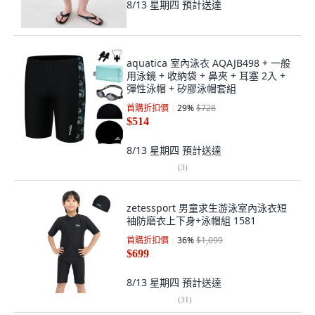
8/13 星期四
預計送達
aquatica 室內泳衣 AQAJB498 + 一般
用泳鏡 + 收納袋 + 鼻夾 + 耳塞 2入 +
彈性泳帽 + 矽膠泳帽套組
首購折扣價
29
%
$728
$514
8/13 星期四
預計送達
(
3
)
zetessport 男童求生游泳室內泳衣短
袖防磨衣上下身+泳帽組 1581
首購折扣價
36
%
$1,099
$699
8/13 星期四
預計送達
(
31
)