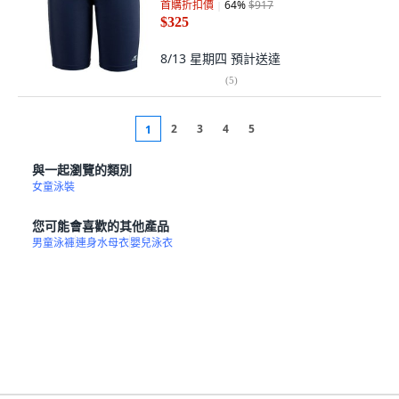
首購折扣價
64
%
$917
$325
8/13 星期四
預計送達
(
5
)
2
3
4
5
1
與一起瀏覽的類別
女童泳裝
您可能會喜歡的其他產品
男童泳褲
連身水母衣
嬰兒泳衣