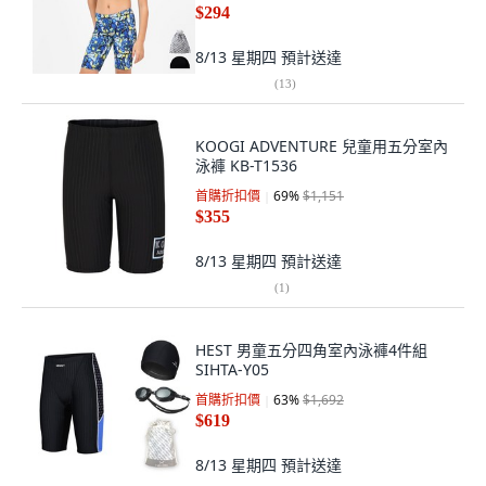
$294
8/13 星期四
預計送達
(
13
)
KOOGI ADVENTURE 兒童用五分室內
泳褲 KB-T1536
首購折扣價
69
%
$1,151
$355
8/13 星期四
預計送達
(
1
)
HEST 男童五分四角室內泳褲4件組
SIHTA-Y05
首購折扣價
63
%
$1,692
$619
8/13 星期四
預計送達