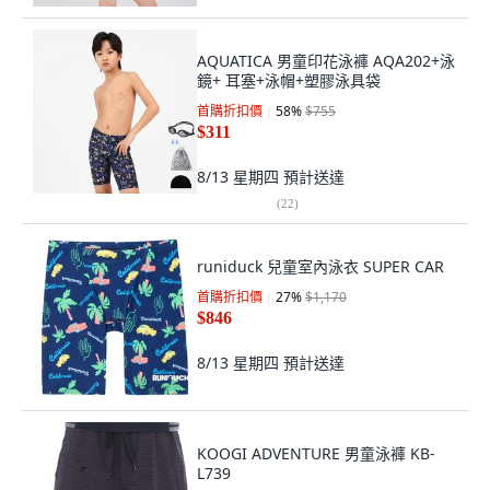
AQUATICA 男童印花泳褲 AQA202+泳
鏡+ 耳塞+泳帽+塑膠泳具袋
首購折扣價
58
%
$755
$311
8/13 星期四
預計送達
(
22
)
runiduck 兒童室內泳衣 SUPER CAR
首購折扣價
27
%
$1,170
$846
8/13 星期四
預計送達
KOOGI ADVENTURE 男童泳褲 KB-
L739