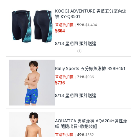
KOOGI ADVENTURE 男童五分室內泳
褲 KY-Q3501
首購折扣價
59
%
$1,494
$604
8/13 星期四
預計送達
(
1
)
Rally Sports 五分鯨魚泳褲 RSBH461
首購折扣價
21
%
$936
$736
8/13 星期四
預計送達
AQUATICA 男童泳褲 AQA204+彈性泳
帽 隨機出貨+收納袋組
首購折扣價
49
%
$582