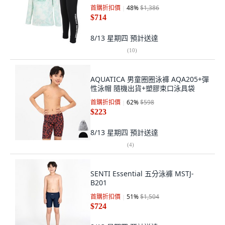
首購折扣價
48
%
$1,386
$714
8/13 星期四
預計送達
(
10
)
AQUATICA 男童圈圈泳褲 AQA205+彈
性泳帽 隨機出貨+塑膠束口泳具袋
首購折扣價
62
%
$598
$223
8/13 星期四
預計送達
(
4
)
SENTI Essential 五分泳褲 MSTJ-
B201
首購折扣價
51
%
$1,504
$724