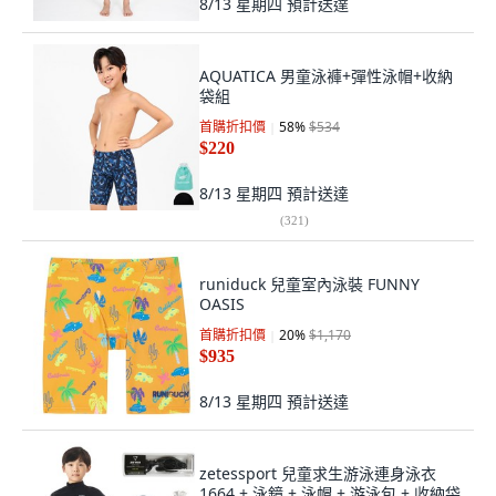
8/13 星期四
預計送達
AQUATICA 男童泳褲+彈性泳帽+收納
袋組
首購折扣價
58
%
$534
$220
8/13 星期四
預計送達
(
321
)
runiduck 兒童室內泳裝 FUNNY
OASIS
首購折扣價
20
%
$1,170
$935
8/13 星期四
預計送達
zetessport 兒童求生游泳連身泳衣
1664 + 泳鏡 + 泳帽 + 游泳包 + 收納袋