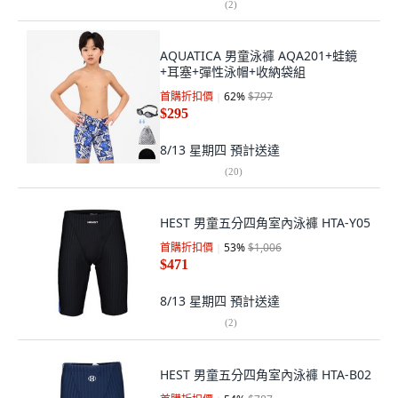
(
2
)
AQUATICA 男童泳褲 AQA201+蛙鏡
+耳塞+彈性泳帽+收納袋組
首購折扣價
62
%
$797
$295
8/13 星期四
預計送達
(
20
)
HEST 男童五分四角室內泳褲 HTA-Y05
首購折扣價
53
%
$1,006
$471
8/13 星期四
預計送達
(
2
)
HEST 男童五分四角室內泳褲 HTA-B02