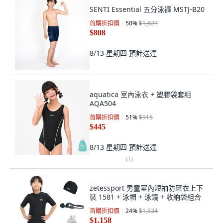
SENTI Essential 五分泳褲 MSTJ-B20
首購折扣價
50
%
$1,621
$808
8/13 星期四
預計送達
aquatica 室內泳衣 + 塑膠袋套組
AQA504
首購折扣價
51
%
$915
$445
8/13 星期四
預計送達
(
1
)
zetessport 男童室內短袖防磨衣上下
裝 1581 + 泳帽 + 泳鏡 + 收納袋組合
首購折扣價
24
%
$1,534
$1,158