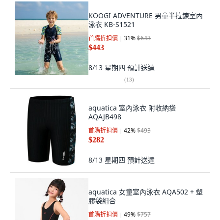
KOOGI ADVENTURE 男童半拉鍊室內
泳衣 KB-S1521
首購折扣價
31
%
$643
$443
8/13 星期四
預計送達
(
13
)
aquatica 室內泳衣 附收納袋
AQAJB498
首購折扣價
42
%
$493
$282
8/13 星期四
預計送達
aquatica 女童室內泳衣 AQA502 + 塑
膠袋組合
首購折扣價
49
%
$757