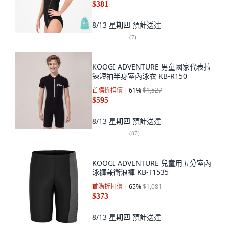
$381
8/13 星期四
預計送達
(
7
)
KOOGI ADVENTURE 男童國家代表拉
鍊短袖半身室內泳衣 KB-R150
首購折扣價
61
%
$1,527
$595
8/13 星期四
預計送達
(
87
)
KOOGI ADVENTURE 兒童用五分室內
泳褲兼衝浪褲 KB-T1535
首購折扣價
65
%
$1,081
$373
8/13 星期四
預計送達