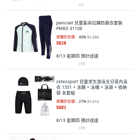
(
1
)
pancoat 兒童紮染拉鍊防磨衣套裝
PMRZ-31108
首購折扣價
40
%
$1,386
$828
8/13 星期四
預計送達
(
10
)
zetessport 兒童求生游泳五分室內泳
衣 1351 + 泳鏡 + 泳帽 + 泳袋 + 收納
袋 全套組
首購折扣價
27
%
$1,212
$881
8/13 星期四
預計送達
(
18
)