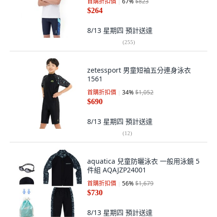
首購折扣價
67
%
$823
$264
8/13 星期四
預計送達
(
255
)
zetessport 男童短袖五分連身泳衣
1561
首購折扣價
34
%
$1,052
$690
8/13 星期四
預計送達
(
12
)
aquatica 兒童防曬泳衣 一般用泳鏡 5
件組 AQAJZP24001
首購折扣價
56
%
$1,679
$730
8/13 星期四
預計送達