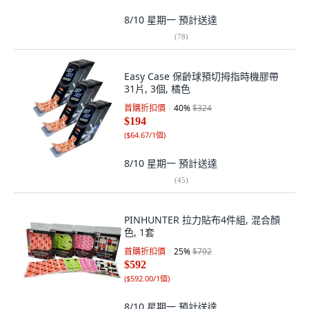
8/10 星期一
預計送達
(
78
)
Easy Case 保齡球預切拇指時機膠帶
31片, 3個, 橘色
首購折扣價
40
%
$324
$194
(
$64.67/1個
)
8/10 星期一
預計送達
(
45
)
PINHUNTER 拉力貼布4件組, 混合顏
色, 1套
首購折扣價
25
%
$792
$592
(
$592.00/1個
)
8/10 星期一
預計送達