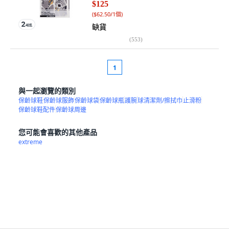
$125
(
$62.50/1個
)
缺貨
(
553
)
1
與一起瀏覽的類別
保齡球鞋
保齡球服飾
保齡球袋
保齡球瓶
護腕
球清潔劑/擦拭巾
止滑粉
保齡球鞋配件
保齡球周邊
您可能會喜歡的其他產品
extreme