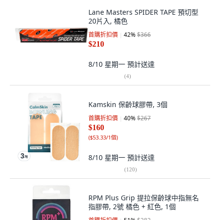
Lane Masters SPIDER TAPE 預切型
20片入, 橘色
首購折扣價
42
%
$366
$210
8/10 星期一
預計送達
(
4
)
Kamskin 保齡球膠帶, 3個
首購折扣價
40
%
$267
$160
(
$53.33/1個
)
8/10 星期一
預計送達
(
120
)
RPM Plus Grip 提拉保齡球中指無名
指膠帶, 2號 橘色 + 紅色, 1個