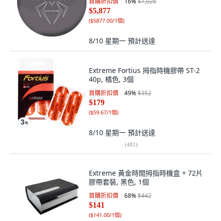
首購折扣價
16
%
$7,026
$5,877
(
$5877.00/1個
)
8/10 星期一
預計送達
Extreme Fortius 拇指時機膠帶 ST-2
40p, 橘色, 3個
首購折扣價
49
%
$352
$179
(
$59.67/1個
)
8/10 星期一
預計送達
(
481
)
Extreme 黃金時間拇指時機盒 + 72片
膠帶套裝, 黑色, 1個
首購折扣價
68
%
$442
$141
(
$141.00/1個
)