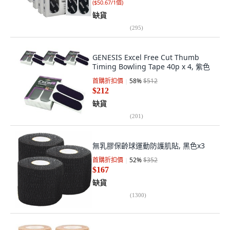
(
$50.67/1個
)
缺貨
(
295
)
GENESIS Excel Free Cut Thumb
Timing Bowling Tape 40p x 4, 紫色
首購折扣價
58
%
$512
$212
缺貨
(
201
)
無乳膠保齡球運動防護肌貼, 黑色x3
首購折扣價
52
%
$352
$167
缺貨
(
1300
)