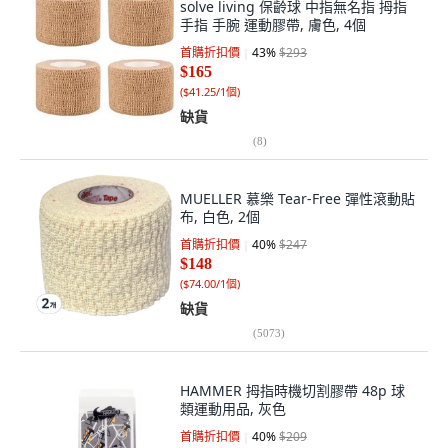
solve living 保齡球 中指無名指 拇指
手指 手腕 運動膠帶, 膚色, 4個
首購折扣價
43
%
$293
$165
(
$41.25/1個
)
缺貨
(
8
)
MUELLER 慕樂 Tear-Free 彈性滾動貼
布, 白色, 2個
首購折扣價
40
%
$247
$148
(
$74.00/1個
)
缺貨
(
5073
)
HAMMER 拇指時機切割膠帶 48p 球
類運動用品, 灰色
首購折扣價
40
%
$209