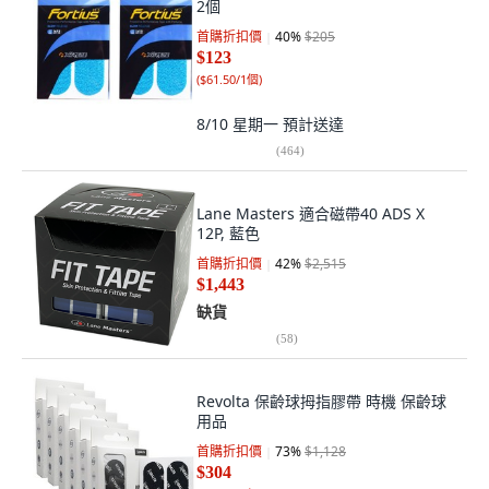
2個
首購折扣價
40
%
$205
$123
(
$61.50/1個
)
8/10 星期一
預計送達
(
464
)
Lane Masters 適合磁帶40 ADS X
12P, 藍色
首購折扣價
42
%
$2,515
$1,443
缺貨
(
58
)
Revolta 保齡球拇指膠帶 時機 保齡球
用品
首購折扣價
73
%
$1,128
$304