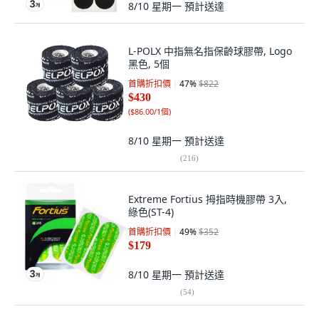
8/10 星期一
預計送達
L-POLX 中指無名指保齡球膠帶, Logo
黑色, 5個
首購折扣價
47
%
$822
$430
(
$86.00/1個
)
8/10 星期一
預計送達
(
216
)
Extreme Fortius 拇指時機膠帶 3入,
綠色(ST-4)
首購折扣價
49
%
$352
$179
8/10 星期一
預計送達
(
54
)