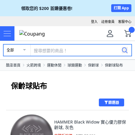
領取您的
$200
首購優惠卷!
打開 App
登入
註冊會員
客服中心
全部
酷澎首頁
火箭跨境
運動休閒
球類運動
保齡球
保齡球貼布
保齡球貼布
篩選器
HAMMER Black Widow 實心優力膠保
齡球, 灰色