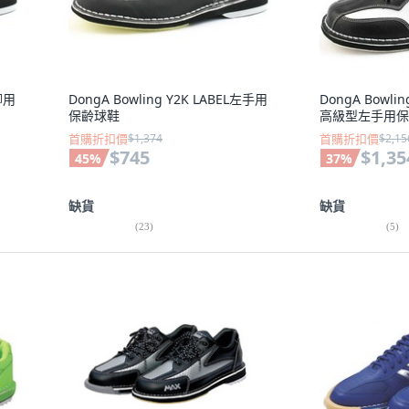
右腳用
DongA Bowling Y2K LABEL左手用
DongA Bowl
保齡球鞋
高級型左手用保
首購折扣價
$1,374
首購折扣價
$2,15
$745
$1,35
45
%
37
%
缺貨
缺貨
(
23
)
(
5
)