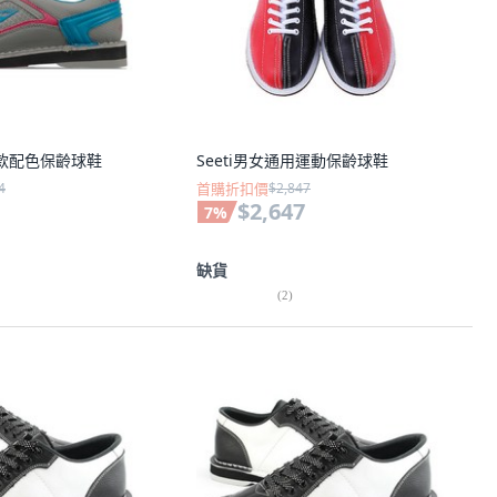
 女款配色保齡球鞋
Seeti男女通用運動保齡球鞋
4
首購折扣價
$2,847
$2,647
7
%
缺貨
(
2
)