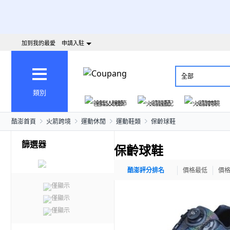
加到我的最愛
申請入駐
全部
類別
爸氣父親節
火箭速配
火箭跨境
酷澎首頁
火箭跨境
運動休閒
運動鞋類
保齡球鞋
篩選器
保齡球鞋
酷澎評分排名
價格最低
價
僅顯示
僅顯示
僅顯示