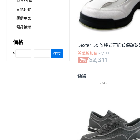
滑雪/冬季
其他運動
運動用品
健身補給
價格
Dexter DX 旋鈕式可拆卸保齡球
$
~
首購折扣價
$2,511
搜尋
$2,311
7
%
缺貨
(
24
)