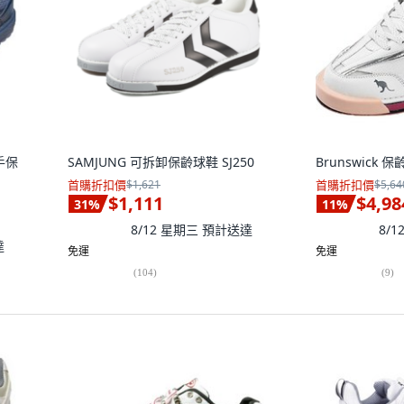
手保
SAMJUNG 可拆卸保齡球鞋 SJ250
Brunswick 保
首購折扣價
$1,621
首購折扣價
$5,64
$1,111
$4,98
31
%
11
%
8/12 星期三
預計送達
8/
達
免運
免運
(
104
)
(
9
)