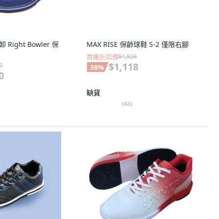
 Right Bowler 保
MAX RISE 保齡球鞋 S-2 僅限右腳
首購折扣價
$1,826
$1,118
9
38
%
0
缺貨
(
42
)
)