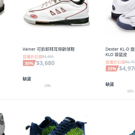
Vainer 可拆卸拜耳保齡球鞋
Dexter KL
KLD 袋鼠皮
首購折扣價
$5,305
$3,680
首購折扣價
$6,70
30
%
$4,97
25
%
缺貨
缺貨
(
58
)
(
65
)