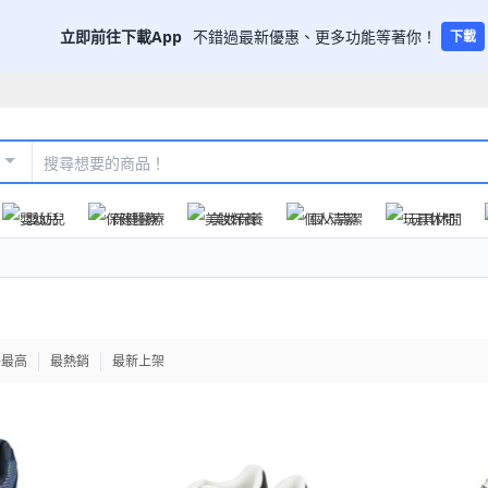
立即前往下載App
不錯過最新優惠、更多功能等著你！
下載
嬰幼兒
保健醫療
美妝保養
個人清潔
玩具休閒
格最高
最熱銷
最新上架