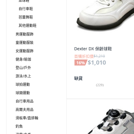
桌球鞋
自行車鞋
芭蕾舞鞋
其他運動鞋
男運動服飾
童運動服裝
Dexter DX 保齡球鞋
女運動服飾
首購折扣價
$1,210
健身/瑜珈
$1,010
16
%
登山/戶外
游泳/水上
缺貨
球拍運動
(
229
)
球類運動
自行車用品
高爾夫用品
滑板車/直排輪
釣魚