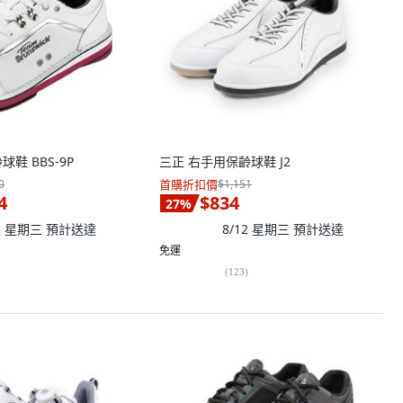
齡球鞋 BBS-9P
三正 右手用保齡球鞋 J2
0
首購折扣價
$1,151
4
$834
27
%
12 星期三
預計送達
8/12 星期三
預計送達
免運
(
123
)