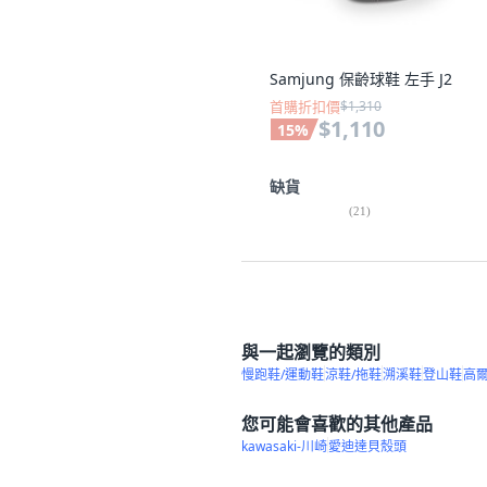
Samjung 保齡球鞋 左手 J2
首購折扣價
$1,310
$1,110
15
%
缺貨
(
21
)
與一起瀏覽的類別
慢跑鞋/運動鞋
涼鞋/拖鞋
溯溪鞋
登山鞋
高
您可能會喜歡的其他產品
kawasaki-川崎
愛迪達貝殼頭