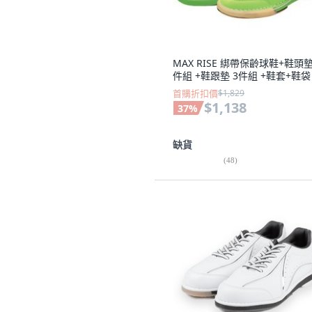
MAX RISE 綁帶保齡球鞋+鞋頭墊
件組 +鞋跟墊 3件組 +鞋套+鞋袋
首購折扣價
$1,829
$1,138
37
%
缺貨
(
48
)