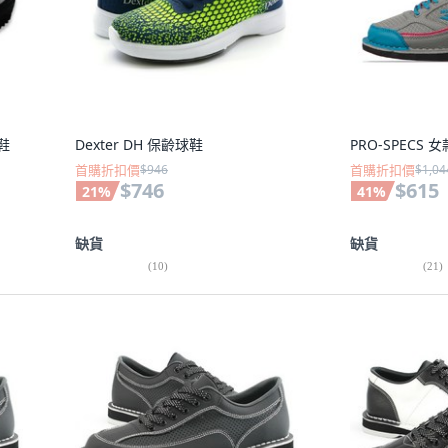
鞋
Dexter DH 保齡球鞋
PRO-SPECS
首購折扣價
$946
首購折扣價
$1,04
$746
$615
21
%
41
%
缺貨
缺貨
(
10
)
(
21
)