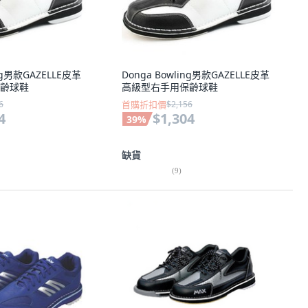
ing男款GAZELLE皮革
Donga Bowling男款GAZELLE皮革
齡球鞋
高級型右手用保齡球鞋
6
首購折扣價
$2,156
4
$1,304
39
%
缺貨
(
9
)