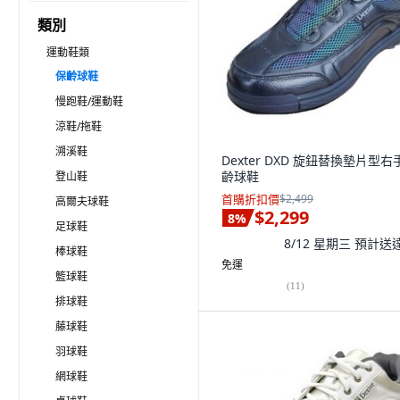
類別
運動鞋類
保齡球鞋
慢跑鞋/運動鞋
涼鞋/拖鞋
溯溪鞋
Dexter DXD 旋鈕替換墊片型右
齡球鞋
登山鞋
首購折扣價
$2,499
高爾夫球鞋
$2,299
8
%
足球鞋
8/12 星期三
預計送
棒球鞋
免運
籃球鞋
(
11
)
排球鞋
藤球鞋
羽球鞋
網球鞋