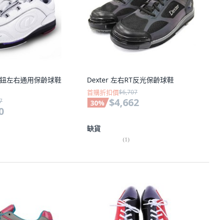
-D 旋鈕左右通用保齡球鞋
Dexter 左右RT反光保齡球鞋
首購折扣價
$6,707
$4,662
7
30
%
0
缺貨
(
1
)