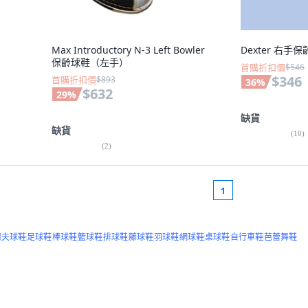
Max Introductory N-3 Left Bowler
Dexter 右手保
保齡球鞋（左手）
首購折扣價
$546
$346
首購折扣價
$893
36
%
$632
29
%
缺貨
缺貨
(
10
)
(
2
)
1
爾夫球鞋
足球鞋
棒球鞋
籃球鞋
排球鞋
藤球鞋
羽球鞋
網球鞋
桌球鞋
自行車鞋
芭蕾舞鞋