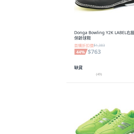
Donga Bowling Y2K LABEL
保齡球鞋
首購折扣價
$1,383
$763
44
%
缺貨
(
49
)