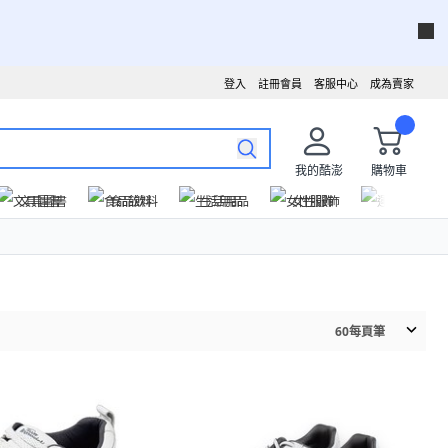
登入
註冊會員
客服中心
成為賣家
我的酷澎
購物車
文具圖書
食品飲料
生活用品
女性服飾
運動戶外
60
每頁筆