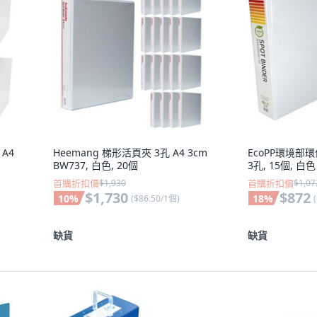
A4
Heemang 梯形活頁夾 3孔 A4 3cm
EcoPP環境部環
BW737, 白色, 20個
3孔, 15個, 白色
首購折扣價
$1,930
首購折扣價
$1,07
$1,730
$872
10
%
18
%
(
$86.50/1個
)
(
缺貨
缺貨