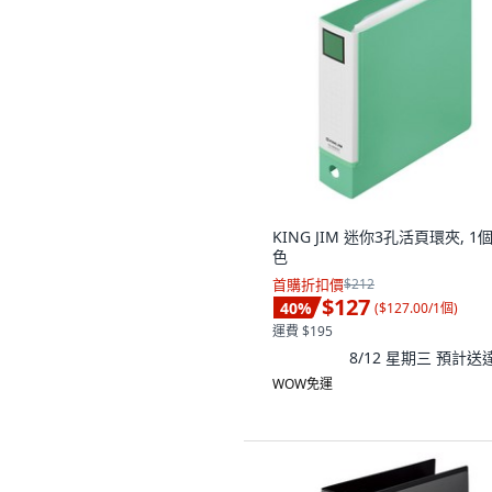
KING JIM 迷你3孔活頁環夾, 1個
色
首購折扣價
$212
$127
40
%
(
$127.00/1個
)
運費 $195
8/12 星期三
預計送
WOW免運