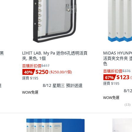
 黑
LIHIT LAB. My Pa 迷你6孔透明活頁
MiDAS HYU
夾, 黑色, 1個
活頁夾文件夾 塗層
色
首購折扣價
$417
$250
首購折扣價
$376
40
%
(
$250.00/1個
)
$123
67
%
(
運費 $195
運費 $195
達
8/12 星期三
預計送達
8/
WOW免運
WOW免運
(
13
)