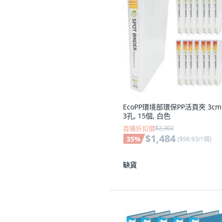
EcoPP環境部環保PP活頁夾 3cm 
3孔, 15個, 白色
首購折扣價
$2,302
$1,484
35
%
(
$98.93/1個
)
缺貨