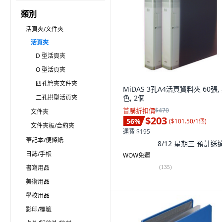
類別
活頁夾/文件夾
活頁夾
D 型活頁夾
O 型活頁夾
四孔管夾文件夾
MiDAS 3孔A4活頁資料夾 60張,
二孔拱型活頁夾
色, 2個
首購折扣價
$470
文件夾
$203
56
%
(
$101.50/1個
)
文件夾板/合約夾
運費 $195
筆記本/便條紙
8/12 星期三
預計送
日誌/手帳
WOW免運
書寫用品
(
135
)
美術用品
學校用品
影印/標籤