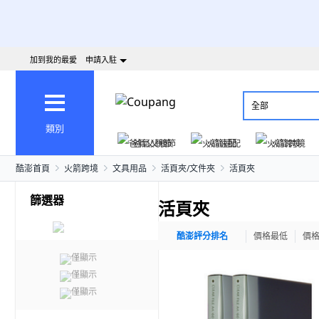
加到我的最愛
申請入駐
全部
類別
爸氣父親節
火箭速配
火箭跨境
酷澎首頁
火箭跨境
文具用品
活頁夾/文件夾
活頁夾
篩選器
活頁夾
酷澎評分排名
價格最低
價
僅顯示
僅顯示
僅顯示