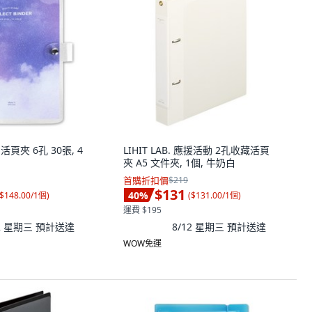
亮片活頁夾 6孔 30張, 4
LIHIT LAB. 應援活動 2孔收藏活頁
夾 A5 文件夾, 1個, 牛奶白
首購折扣價
$219
$131
40
%
$148.00/1個
)
(
$131.00/1個
)
運費 $195
12 星期三
預計送達
8/12 星期三
預計送達
WOW免運