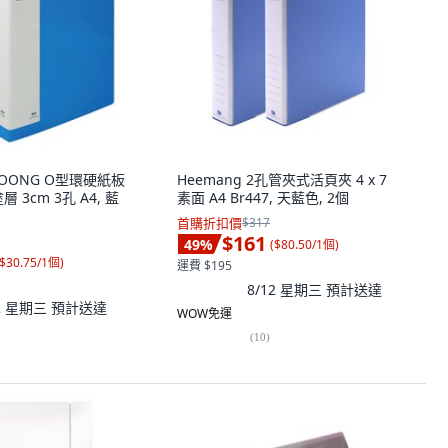
NPOONG O型環硬紙板
Heemang 2孔管夾式活頁夾 4 x 7
 3cm 3孔 A4, 藍
素面 A4 Br447, 天藍色, 2個
首購折扣價
$317
$161
49
%
(
$80.50/1個
)
$30.75/1個
)
運費 $195
8/12 星期三
預計送達
12 星期三
預計送達
WOW免運
(
10
)