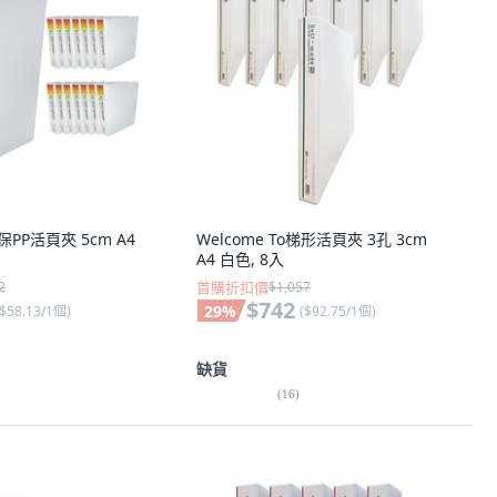
保PP活頁夾 5cm A4
Welcome To梯形活頁夾 3孔 3cm
A4 白色, 8入
2
首購折扣價
$1,057
$742
29
%
$58.13/1個
)
(
$92.75/1個
)
缺貨
(
16
)