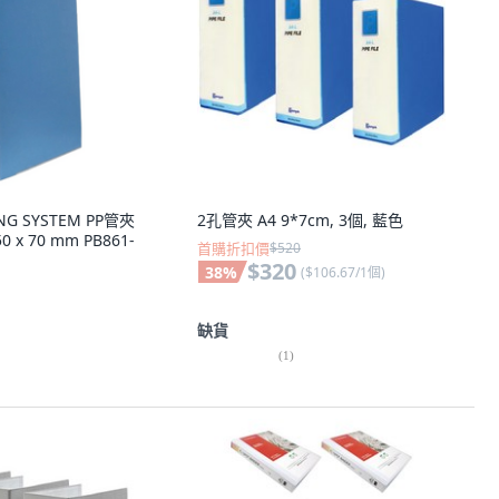
NG SYSTEM PP管夾
2孔管夾 A4 9*7cm, 3個, 藍色
x 70 mm PB861-
首購折扣價
$520
$320
38
%
(
$106.67/1個
)
缺貨
(
1
)