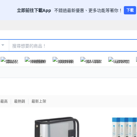
立即前往下載App
不錯過最新優惠、更多功能等著你！
下載
嬰幼兒
保健醫療
美妝保養
個人清潔
玩具休閒
格最高
最熱銷
最新上架