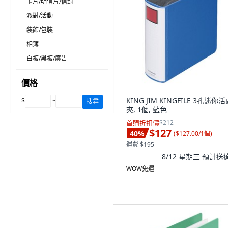
卡片/明信片/信封
派對/活動
裝飾/包裝
相簿
白板/黑板/廣告
價格
KING JIM KINGFILE 3孔迷你
$
~
搜尋
夾, 1個, 藍色
首購折扣價
$212
$127
40
%
(
$127.00/1個
)
運費 $195
8/12 星期三
預計送
WOW免運