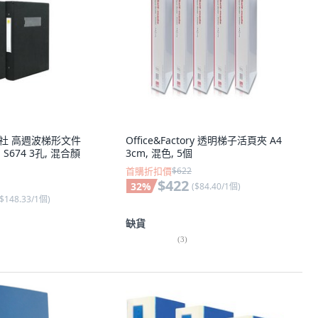
大興社 高週波梯形文件
Office&Factory 透明梯子活頁夾 A4
 S674 3孔, 混合顏
3cm, 混色, 5個
首購折扣價
$622
$422
32
%
(
$84.40/1個
)
$148.33/1個
)
缺貨
(
3
)