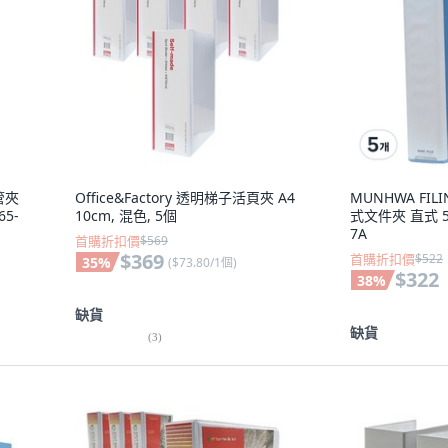
P管夾
Office&Factory 透明梯子活頁夾 A4
MUNHWA FILI
65-
10cm, 混色, 5個
式文件夾 直式 50 
7A
首購折扣價
$569
$369
首購折扣價
$522
35
%
(
$73.80/1個
)
$322
38
%
缺貨
缺貨
(
3
)