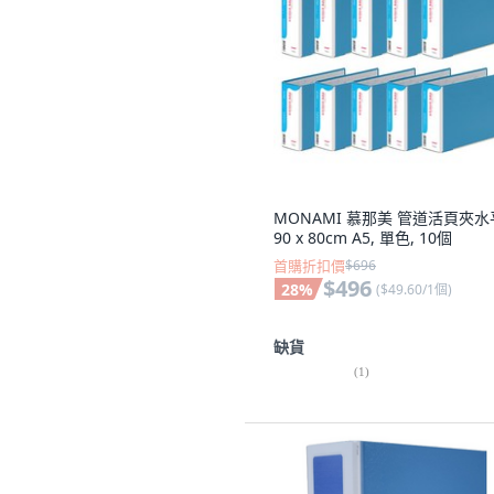
MONAMI 慕那美 管道活頁夾水
90 x 80cm A5, 單色, 10個
首購折扣價
$696
$496
28
%
(
$49.60/1個
)
缺貨
(
1
)