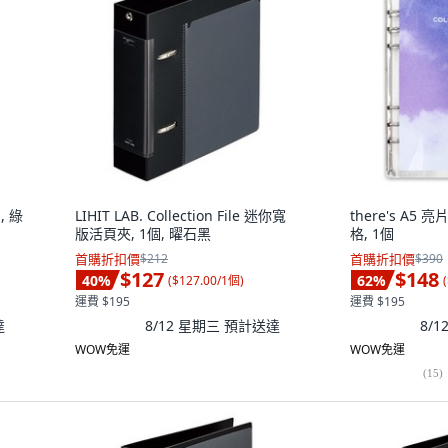
, 綠
LIHIT LAB. Collection File 迷你寬
there's A5 
版活頁夾, 1個, 曜石黑
格, 1個
首購折扣價
$212
首購折扣價
$390
$127
$148
40
%
62
%
(
$127.00/1個
)
(
運費 $195
運費 $195
達
8/12 星期三
預計送達
8/
WOW免運
WOW免運
(
15
)