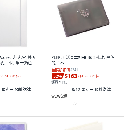
 Pocket 大型 A4 雙面
PLEPLE 活頁本相冊 B6 2孔款, 黑色
孔, 1個, 單一顏色
的, 1本
首購折扣價
$341
$163
52
%
$178.00/1個
)
(
$163.00/1個
)
運費 $195
12 星期三
預計送達
8/12 星期三
預計送達
WOW免運
(
3
)