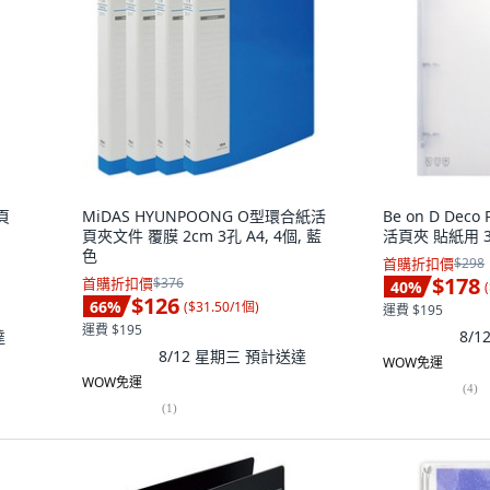
活頁
MiDAS HYUNPOONG O型環合紙活
Be on D Deco
頁夾文件 覆膜 2cm 3孔 A4, 4個, 藍
活頁夾 貼紙用 3
色
首購折扣價
$298
$178
首購折扣價
$376
40
%
(
$126
66
%
(
$31.50/1個
)
運費 $195
運費 $195
達
8/
8/12 星期三
預計送達
WOW免運
WOW免運
(
4
)
(
1
)