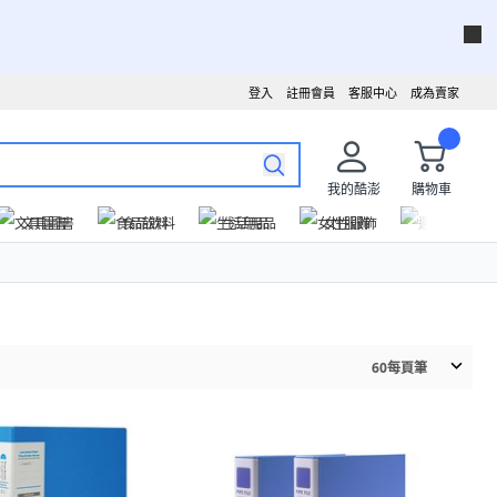
登入
註冊會員
客服中心
成為賣家
我的酷澎
購物車
文具圖書
食品飲料
生活用品
女性服飾
運動戶外
60
每頁筆