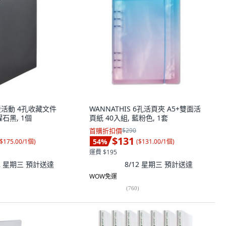
 應援活動 4孔收藏文件
WANNATHIS 6孔活頁夾 A5+雙面活
曜石黑, 1個
頁紙 40入組, 藍粉色, 1套
首購折扣價
$290
$131
54
%
$175.00/1個
)
(
$131.00/1個
)
運費 $195
12 星期三
預計送達
8/12 星期三
預計送達
WOW免運
(
760
)