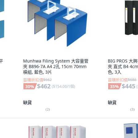
平
Munhwa Filing System 大容量管
BIG PROS 
夾 B896-7A A4 2孔 15cm 70mm
夾 直式 B4 4cm
橫組, 藍色, 3片
色, 3入
首購折扣價
$662
首購折扣價
$686
$462
$445
30
%
35
%
(
$154.00/1個
)
(
缺貨
缺貨
(
2
)
(
3
)