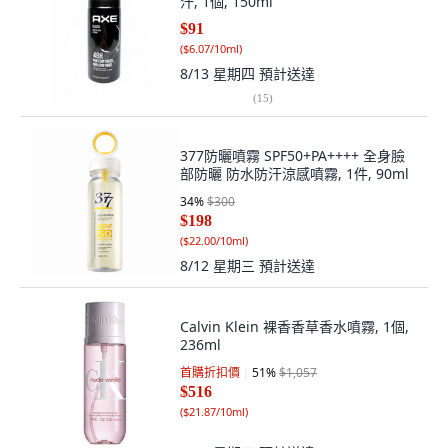
汗, 1個, 150ml
$91
(
$6.07/10ml
)
8/13 星期四
預計送達
(
15
)
377防曬噴霧 SPF50+PA++++ 全身臉
部防曬 防水防汗涼感噴霧, 1件, 90ml
34
%
$300
$198
(
$22.00/10ml
)
8/12 星期三
預計送達
Calvin Klein 裸香香草香水噴霧, 1個,
236ml
首購折扣價
51
%
$1,057
$516
(
$21.87/10ml
)