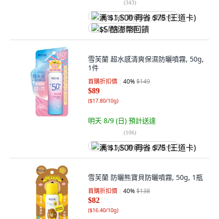
(
343
)
满 $1,500 再省 $75 (王道卡)
$5 酷澎幣回饋
雪芙蘭 超水感清爽保濕防曬噴霧, 50g,
1件
首購折扣價
40
%
$149
$89
(
$17.80/10g
)
明天 8/9 (日)
預計送達
(
106
)
满 $1,500 再省 $75 (王道卡)
雪芙蘭 防曬熊寶貝防曬噴霧, 50g, 1瓶
首購折扣價
40
%
$138
$82
(
$16.40/10g
)