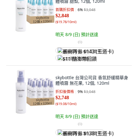
體噴霧 甜梨, 12個, 120ml
首購折扣價
6
%
$3,048
$2,848
(
$19.78/10ml
)
明天 8/9 (日)
預計送達
(
1
)
最高再省 $143 (王道卡)
$11 酷澎幣回饋
skybottle 台灣公司貨 香氛舒緩精華身
體噴霧 無花果, 12個, 120ml
折扣後價格
9
%
$3,048
$2,748
(
$19.08/10ml
)
明天 8/9 (日)
預計送達
(
1
)
最高再省 $138 (王道卡)