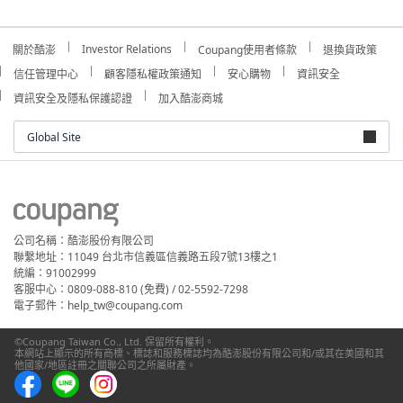
Investor Relations
關於酷澎
Coupang使用者條款
退換貨政策
信任管理中心
顧客隱私權政策通知
安心購物
資訊安全
資訊安全及隱私保護認證
加入酷澎商城
Global Site
公司名稱：酷澎股份有限公司
聯繫地址：11049 台北市信義區信義路五段7號13樓之1
統編：91002999
客服中心：0809-088-810 (免費) / 02-5592-7298
電子郵件：help_tw@coupang.com
©Coupang Taiwan Co., Ltd. 保留所有權利。
本網站上顯示的所有商標、標誌和服務標誌均為酷澎股份有限公司和/或其在美國和其
他國家/地區註冊之關聯公司之所屬財產。