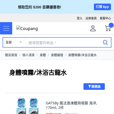
領取您的
$200
首購優惠卷!
打開 App
登入
註冊會員
客服中心
全部
酷澎首頁
個人清潔
身體
身體護理
身體噴霧/沐浴古龍水
身體噴霧/沐浴古龍水
篩選器
GATSBy 魔法激凍體用噴霧 海洋,
170ml, 2件