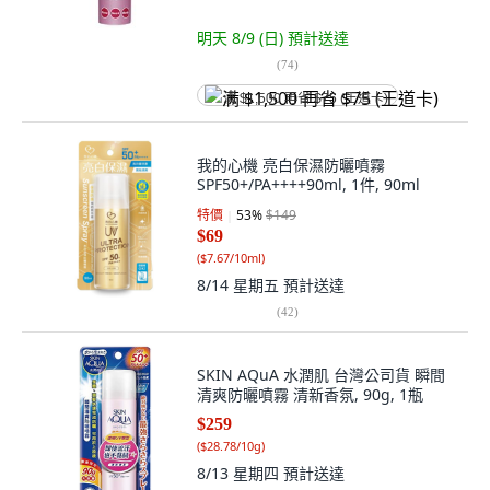
明天 8/9 (日)
預計送達
(
74
)
满 $1,500 再省 $75 (王道卡)
我的心機 亮白保濕防曬噴霧
SPF50+/PA++++90ml, 1件, 90ml
特價
53
%
$149
$69
(
$7.67/10ml
)
8/14 星期五
預計送達
(
42
)
SKIN AQuA 水潤肌 台灣公司貨 瞬間
清爽防曬噴霧 清新香氛, 90g, 1瓶
$259
(
$28.78/10g
)
8/13 星期四
預計送達