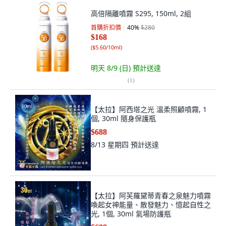
高倍隔離噴霧 S295, 150ml, 2組
首購折扣價
40
%
$280
$168
(
$5.60/10ml
)
明天 8/9 (日)
預計送達
(
1
)
【太拉】阿西塔之光 溫柔照顧噴霧, 1
個, 30ml 隨身保護瓶
$688
8/13 星期四
預計送達
【太拉】阿芙羅黛蒂青春之泉魅力噴霧
喚起女神能量、散發魅力、憶起自性之
光, 1個, 30ml 氣場防護瓶
$688