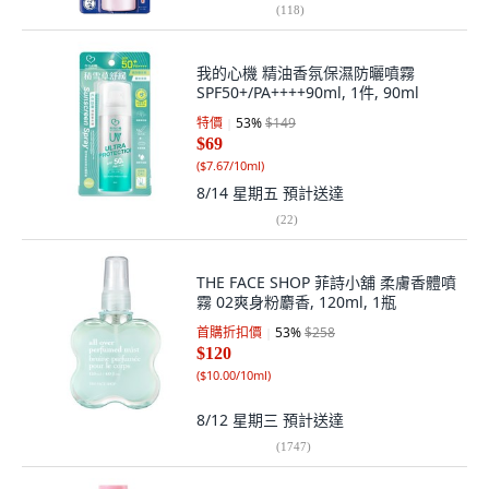
(
118
)
我的心機 精油香氛保濕防曬噴霧
SPF50+/PA++++90ml, 1件, 90ml
特價
53
%
$149
$69
(
$7.67/10ml
)
8/14 星期五
預計送達
(
22
)
THE FACE SHOP 菲詩小舖 柔膚香體噴
霧 02爽身粉麝香, 120ml, 1瓶
首購折扣價
53
%
$258
$120
(
$10.00/10ml
)
8/12 星期三
預計送達
(
1747
)