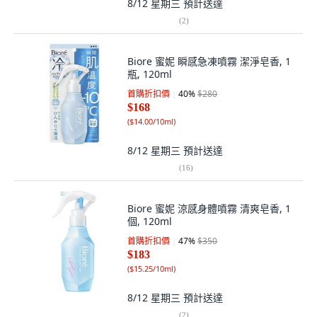
8/12 星期三
預計送達
(
2
)
Biore 蜜妮 瞬感急凍噴霧 潔淨皂香, 1
瓶, 120ml
首購折扣價
40
%
$280
$168
(
$14.00/10ml
)
8/12 星期三
預計送達
(
16
)
Biore 蜜妮 涼感身體噴霧 清爽皂香, 1
個, 120ml
首購折扣價
47
%
$350
$183
(
$15.25/10ml
)
8/12 星期三
預計送達
(
2
)