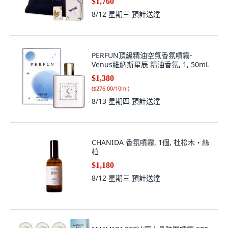
8/12 星期三
預計送達
PERFUN頂級精油空氣香氛噴霧-
Venus維納斯星辰 精油香氛, 1, 50mL
$1,380
(
$276.00/10ml
)
8/13 星期四
預計送達
CHANIDA 香氛噴霧, 1個, 杜松木・絲
柏
$1,180
8/12 星期三
預計送達
MAIMIQI 377冰感水晶防曬噴霧 SPF
50 PA+++, 1個, 377冰感水晶防曬噴霧