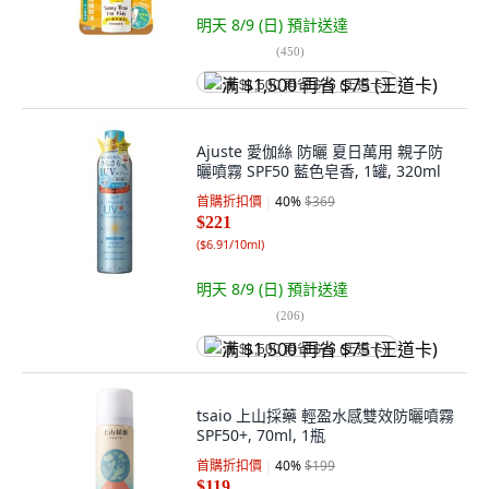
明天 8/9 (日)
預計送達
(
450
)
满 $1,500 再省 $75 (王道卡)
Ajuste 愛伽絲 防曬 夏日萬用 親子防
曬噴霧 SPF50 藍色皂香, 1罐, 320ml
首購折扣價
40
%
$369
$221
(
$6.91/10ml
)
明天 8/9 (日)
預計送達
(
206
)
满 $1,500 再省 $75 (王道卡)
tsaio 上山採藥 輕盈水感雙效防曬噴霧
SPF50+, 70ml, 1瓶
首購折扣價
40
%
$199
$119