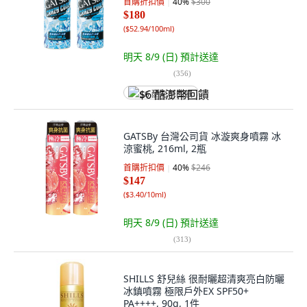
首購折扣價
40
%
$300
$180
(
$52.94/100ml
)
明天 8/9 (日)
預計送達
(
356
)
$6 酷澎幣回饋
GATSBy 台灣公司貨 冰漩爽身噴霧 冰
涼蜜桃, 216ml, 2瓶
首購折扣價
40
%
$246
$147
(
$3.40/10ml
)
明天 8/9 (日)
預計送達
(
313
)
SHILLS 舒兒絲 很耐曬超清爽亮白防曬
冰鎮噴霧 極限戶外EX SPF50+
PA++++, 90g, 1件