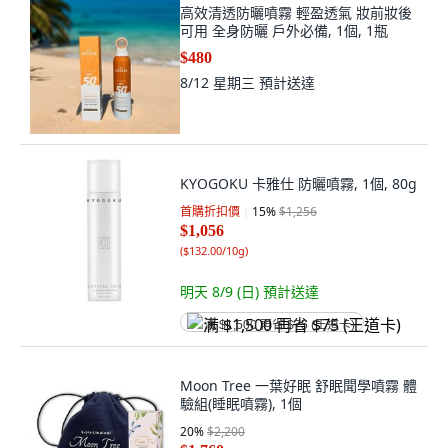
可用 全身防曬 戶外必備, 1個, 1瓶
$480
8/12 星期三
預計送達
KYOGOKU 卡雅仕 防曬噴霧, 1個, 80g
首購折扣價
15
%
$1,256
$1,056
(
$132.00/10g
)
明天 8/9 (日)
預計送達
满 $1,500 再省 $75 (王道卡)
Moon Tree 一葉好眠 舒眠聞學噴霧 體
驗組(睡眠噴霧), 1個
20
%
$2,200
$1,760