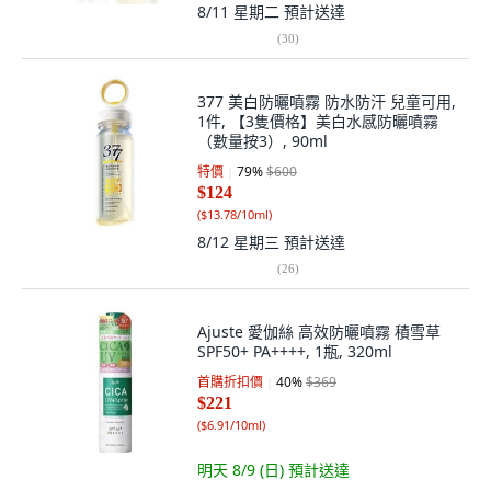
8/11 星期二
預計送達
(
30
)
377 美白防曬噴霧 防水防汗 兒童可用,
1件, 【3隻價格】美白水感防曬噴霧
（數量按3）, 90ml
特價
79
%
$600
$124
(
$13.78/10ml
)
8/12 星期三
預計送達
(
26
)
Ajuste 愛伽絲 高效防曬噴霧 積雪草
SPF50+ PA++++, 1瓶, 320ml
首購折扣價
40
%
$369
$221
(
$6.91/10ml
)
明天 8/9 (日)
預計送達