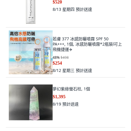
8/13 星期四
預計送達
若膚 377 冰感防曬噴霧 SPF 50
PA+++, 1個, 冰感防曬噴霧*2瓶裝Ⅰ可上
飛機捷運✈️
48
%
$498
$254
8/12 星期三
預計送達
夢幻紫綠螢石柱, 1個
$1,395
8/19
預計送達