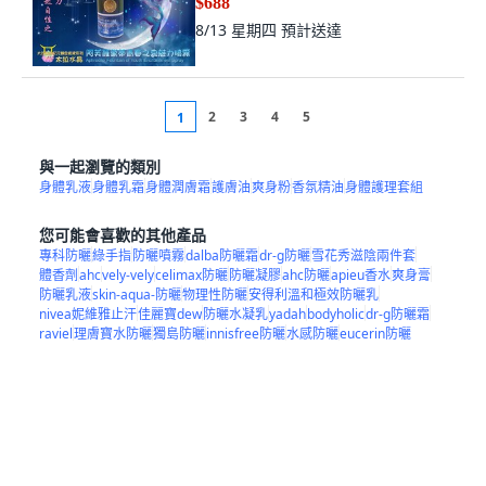
8/13 星期四
預計送達
2
3
4
5
1
與一起瀏覽的類別
身體乳液
身體乳霜
身體潤膚霜
護膚油
爽身粉
香氛精油
身體護理套組
您可能會喜歡的其他產品
專科防曬
綠手指
防曬噴霧
dalba防曬霜
dr-g防曬
雪花秀滋陰兩件套
體香劑
ahc
vely-vely
celimax防曬
防曬凝膠
ahc防曬
apieu香水
爽身膏
防曬乳液
skin-aqua-防曬
物理性防曬
安得利溫和極效防曬乳
nivea妮維雅止汗
佳麗寶dew
防曬水凝乳
yadah
bodyholic
dr-g防曬霜
raviel
理膚寶水防曬
獨島防曬
innisfree防曬
水感防曬
eucerin防曬