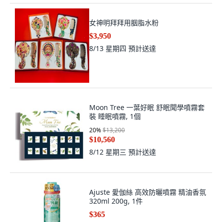
女神明拜拜用胭脂水粉
$3,950
8/13 星期四
預計送達
Moon Tree 一葉好眠 舒眠聞學噴霧套
裝 睡眠噴霧, 1個
20
%
$13,200
$10,560
8/12 星期三
預計送達
Ajuste 愛伽絲 高效防曬噴霧 精油香氛
320ml 200g, 1件
$365