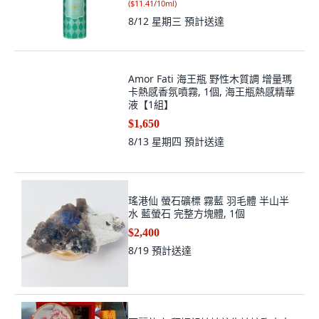
(
$11.41/10ml
)
8/12 星期三
預計送達
Amor Fati 海王瓶 野性木質調 增量瑪
卡熱感香氛噴霧, 1個, 海王瓶熱感精華
液【1組】
$1,650
8/13 星期四
預計送達
瑤港仙 螢石礦標 霧藍 羽毛體 半山半
水 藍螢石 完整方塊體, 1個
$2,400
8/19
預計送達
百麗的店 拜媽祖娘娘註生娘娘臨水夫
人王母娘娘三公主等女生神明的胭脂水