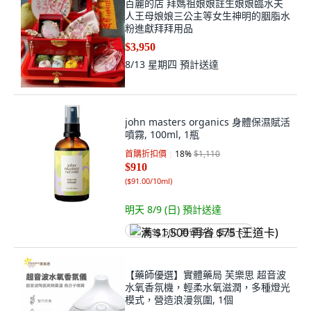
粉進獻拜拜用品
$3,950
8/13 星期四
預計送達
john masters organics 身體保濕賦活
噴霧, 100ml, 1瓶
首購折扣價
18
%
$1,110
$910
(
$91.00/10ml
)
明天 8/9 (日)
預計送達
满 $1,500 再省 $75 (王道卡)
【藥師優選】實體藥局 芙樂思 超音波
水氧香氛機，輕柔水氧滋潤，多種燈光
模式，營造浪漫氛圍, 1個
$2,880