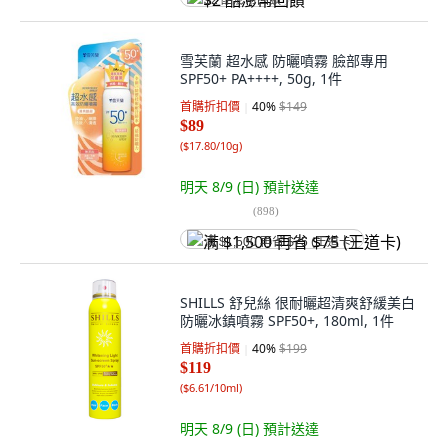
$2 酷澎幣回饋
雪芙蘭 超水感 防曬噴霧 臉部專用
SPF50+ PA++++, 50g, 1件
首購折扣價
40
%
$149
$89
(
$17.80/10g
)
明天 8/9 (日)
預計送達
(
898
)
满 $1,500 再省 $75 (王道卡)
SHILLS 舒兒絲 很耐曬超清爽舒緩美白
防曬冰鎮噴霧 SPF50+, 180ml, 1件
首購折扣價
40
%
$199
$119
(
$6.61/10ml
)
明天 8/9 (日)
預計送達