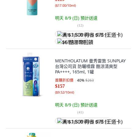
(
$17.00/10ml
)
明天 8/9 (日)
預計送達
(
12
)
满 $1,500 再省 $75 (王道卡)
$6 酷澎幣回饋
MENTHOLATUM 曼秀雷敦 SUNPLAY
台灣公司貨 防曬噴霧 酷涼清爽型
PA++++, 165ml, 1罐
首購折扣價
40
%
$263
$157
(
$9.52/10ml
)
明天 8/9 (日)
預計送達
(
41
)
满 $1,500 再省 $75 (王道卡)