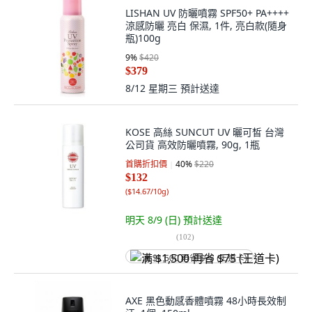
LISHAN UV 防曬噴霧 SPF50+ PA++++
涼感防曬 亮白 保濕, 1件, 亮白款(隨身
瓶)100g
9
%
$420
$379
8/12 星期三
預計送達
KOSE 高絲 SUNCUT UV 曬可皙 台灣
公司貨 高效防曬噴霧, 90g, 1瓶
首購折扣價
40
%
$220
$132
(
$14.67/10g
)
明天 8/9 (日)
預計送達
(
102
)
满 $1,500 再省 $75 (王道卡)
AXE 黑色動感香體噴霧 48小時長效制