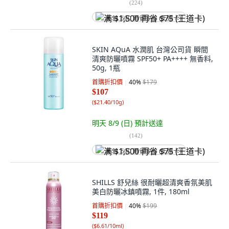
(
224
)
满 $1,500 再省 $75 (王道卡)
SKIN AQuA 水潤肌 台灣公司貨 瞬間
清爽防曬噴霧 SPF50+ PA++++ 無香料,
50g, 1瓶
首購折扣價
40
%
$179
$107
(
$21.40/10g
)
明天 8/9 (日)
預計送達
(
142
)
满 $1,500 再省 $75 (王道卡)
SHILLS 舒兒絲 很耐曬超清爽香氛美肌
美白防曬冰鎮噴霧, 1件, 180ml
首購折扣價
40
%
$199
$119
(
$6.61/10ml
)