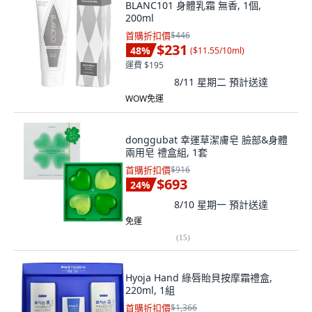
BLANC101 身體乳霜 無香, 1個,
200ml
首購折扣價
$446
$231
48
%
(
$11.55/10ml
)
運費 $195
8/11 星期二
預計送達
WOW免運
donggubat 幸運草潔膚皂 臉部&身體
兩用皂 禮盒組, 1套
首購折扣價
$916
$693
24
%
8/10 星期一
預計送達
免運
(
15
)
Hyoja Hand 綠唇貽貝按摩霜禮盒,
220ml, 1組
首購折扣價
$1,366