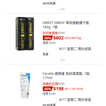
WOW免運
(
18
)
SWEET SWEAT 條狀運動爆汗膏,
182g, 1個
折扣後價格
$944
$602
36
%
(
$33.08/10g
)
運費 $195
8/11 星期二
預計送達
免運
(
32
)
CeraVe 適樂膚 長效潤澤霜, 1個,
177ml
首購折扣價
$330
$198
40
%
(
$11.19/10ml
)
運費 $195
8/11 星期二
預計送達
WOW免運