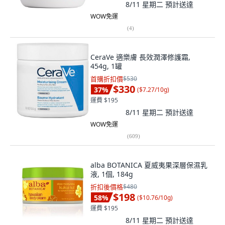
8/11 星期二
預計送達
WOW免運
(
4
)
CeraVe 適樂膚 長效潤澤修護霜,
454g, 1罐
首購折扣價
$530
$330
37
%
(
$7.27/10g
)
運費 $195
8/11 星期二
預計送達
WOW免運
(
609
)
alba BOTANICA 夏威夷果深層保濕乳
液, 1個, 184g
折扣後價格
$480
$198
58
%
(
$10.76/10g
)
運費 $195
8/11 星期二
預計送達