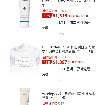
newstemrx 分段式修護霜, 100ml, 1
個
首購折扣價
$1,633
$1,316
19
%
(
$131.60/10ml
)
8/11 星期二
預計送達
免運
(
95
)
BULGARIAN ROSE 保加利亞玫瑰 薰
衣草與蜂蜜身體潤膚霜, 240ml, 1個
首購折扣價
$1,621
$1,397
13
%
(
$58.21/10ml
)
8/11 星期二
預計送達
免運
(
4
)
veridique 護手身體兩用霜 小荳蔻木
質香, 50ml, 1個
首購折扣價
$587