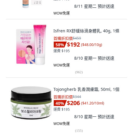
8/11 星期二
預計送達
WOW免運
Isfren RX舒緩絲滑身體乳, 40g, 1條
首購折扣價
$459
$192
58
%
(
$48.00/10g
)
運費 $195
8/10 星期一
預計送達
WOW免運
(
962
)
Tojongherb 乳香潤膚霜, 50ml, 1個
首購折扣價
$344
$206
40
%
(
$41.20/10ml
)
運費 $195
8/10 星期一
預計送達
WOW免運
(
155
)