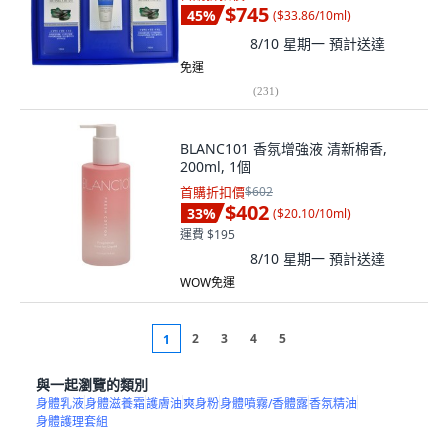
$745
45
%
(
$33.86/10ml
)
8/10 星期一
預計送達
免運
(
231
)
BLANC101 香氛增強液 清新棉香,
200ml, 1個
首購折扣價
$602
$402
33
%
(
$20.10/10ml
)
運費 $195
8/10 星期一
預計送達
WOW免運
2
3
4
5
1
與一起瀏覽的類別
身體乳液
身體滋養霜
護膚油
爽身粉
身體噴霧/香體露
香氛精油
身體護理套組