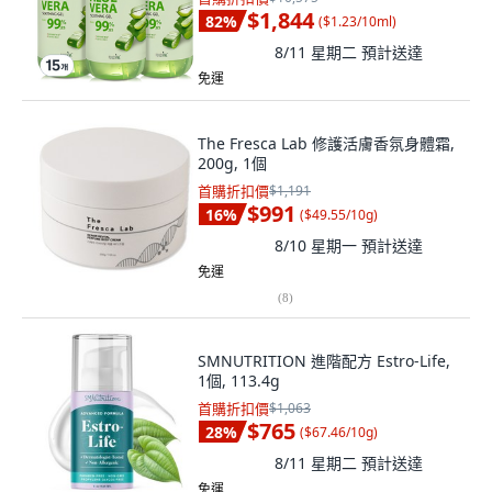
$1,844
82
%
(
$1.23/10ml
)
8/11 星期二
預計送達
免運
The Fresca Lab 修護活膚香氛身體霜,
200g, 1個
首購折扣價
$1,191
$991
16
%
(
$49.55/10g
)
8/10 星期一
預計送達
免運
(
8
)
SMNUTRITION 進階配方 Estro-Life,
1個, 113.4g
首購折扣價
$1,063
$765
28
%
(
$67.46/10g
)
8/11 星期二
預計送達
免運