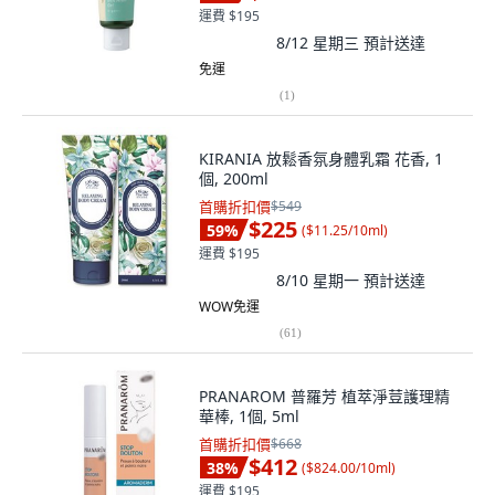
運費 $195
8/12 星期三
預計送達
免運
(
1
)
KIRANIA 放鬆香氛身體乳霜 花香, 1
個, 200ml
首購折扣價
$549
$225
59
%
(
$11.25/10ml
)
運費 $195
8/10 星期一
預計送達
WOW免運
(
61
)
PRANAROM 普羅芳 植萃淨荳護理精
華棒, 1個, 5ml
首購折扣價
$668
$412
38
%
(
$824.00/10ml
)
運費 $195