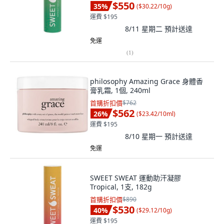
$550
35
%
(
$30.22/10g
)
運費 $195
8/11 星期二
預計送達
免運
(
1
)
philosophy Amazing Grace 身體香
膏乳霜, 1個, 240ml
首購折扣價
$762
$562
26
%
(
$23.42/10ml
)
運費 $195
8/10 星期一
預計送達
免運
SWEET SWEAT 運動助汗凝膠
Tropical, 1支, 182g
首購折扣價
$890
$530
40
%
(
$29.12/10g
)
運費 $195