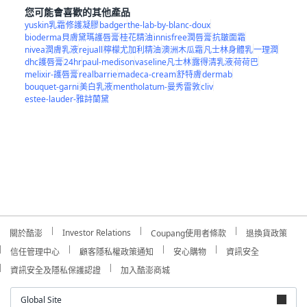
您可能會喜歡的其他產品
yuskin乳霜
修護凝膠
badger
the-lab-by-blanc-doux
bioderma貝膚黛瑪護唇膏
桂花精油
innisfree潤唇膏
抗皺面霜
nivea潤膚乳液
rejuall
檸檬尤加利精油
澳洲木瓜霜
凡士林身體乳
一理潤
dhc護唇膏
24hr
paul-medison
vaseline凡士林
露得清乳液
荷荷巴
melixir-護唇膏
realbarrie
madeca-cream
舒特膚
dermab
bouquet-garni
美白乳液
mentholatum-曼秀雷敦
cliv
estee-lauder-雅詩蘭黛
Investor Relations
關於酷澎
Coupang使用者條款
退換貨政策
信任管理中心
顧客隱私權政策通知
安心購物
資訊安全
資訊安全及隱私保護認證
加入酷澎商城
Global Site