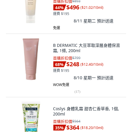
首購折扣價
$893
$496
44
%
(
$21.02/10ml
)
運費 $195
8/11 星期二
預計送達
免運
B DERMATIC 大豆萃取深層身體保濕
霜, 1條, 200ml
首購折扣價
$799
$248
68
%
(
$12.40/10ml
)
運費 $195
8/10 星期一
預計送達
WOW免運
(
17
)
Coslys 身體乳霜 甜杏仁香草香, 1個,
200ml
首購折扣價
$564
$364
35
%
(
$18.20/10ml
)