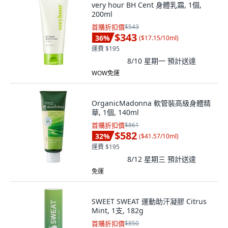
very hour BH Cent 身體乳霜, 1個,
200ml
首購折扣價
$543
$343
36
%
(
$17.15/10ml
)
運費 $195
8/10 星期一
預計送達
WOW免運
OrganicMadonna 軟管裝高級身體精
華, 1個, 140ml
首購折扣價
$861
$582
32
%
(
$41.57/10ml
)
運費 $195
8/12 星期三
預計送達
免運
SWEET SWEAT 運動助汗凝膠 Citrus
Mint, 1支, 182g
首購折扣價
$850