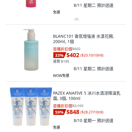
8/11 星期二
預計送達
免運
(
8
)
BLANC101 香氛增強液 水漾花開,
200ml, 1個
首購折扣價
$602
$402
33
%
(
$20.10/10ml
)
運費 $195
8/11 星期二
預計送達
WOW免運
PAZEX ANAFIVE 5 冰川水清涼降溫乳
霜, 3個, 100ml
首購折扣價
$2,103
$848
59
%
(
$28.27/10ml
)
8/10 星期一
預計送達
免運