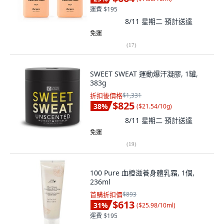
運費 $195
8/11 星期二
預計送達
免運
(
17
)
SWEET SWEAT 運動爆汗凝膠, 1罐,
383g
折扣後價格
$1,331
$825
38
%
(
$21.54/10g
)
8/11 星期二
預計送達
免運
(
19
)
100 Pure 血橙滋養身體乳霜, 1個,
236ml
首購折扣價
$893
$613
31
%
(
$25.98/10ml
)
運費 $195