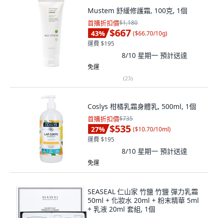
Mustem 舒緩修護霜, 100克, 1個
首購折扣價
$1,180
$667
43
%
(
$66.70/10g
)
運費 $195
8/10 星期一
預計送達
免運
(
23
)
Coslys 柑橘乳霜身體乳, 500ml, 1個
首購折扣價
$735
$535
27
%
(
$10.70/10ml
)
運費 $195
8/10 星期一
預計送達
免運
SEASEAL 仁山家 竹鹽 竹鹽 彈力乳霜
50ml + 化妝水 20ml + 粉末精華 5ml
+ 乳液 20ml 套組, 1個