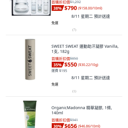
首購折扣價
$1,292
$790
38
%
(
$158.00/10ml
)
8/11 星期二
預計送達
免運
(
7
)
SWEET SWEAT 運動助汗凝膠 Vanilla,
1支, 182g
首購折扣價
$850
$550
35
%
(
$30.22/10g
)
運費 $195
8/11 星期二
預計送達
免運
(
1
)
OrganicMadonna 精華凝膠, 1條,
140ml
首購折扣價
$941
$656
30
%
(
$46.86/10ml
)