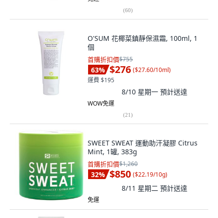
(
60
)
O'SUM 花椰菜鎮靜保濕霜, 100ml, 1
個
首購折扣價
$755
$276
63
%
(
$27.60/10ml
)
運費 $195
8/10 星期一
預計送達
WOW免運
(
21
)
SWEET SWEAT 運動助汗凝膠 Citrus
Mint, 1罐, 383g
首購折扣價
$1,260
$850
32
%
(
$22.19/10g
)
8/11 星期二
預計送達
免運