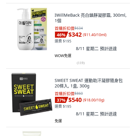
IWillMeBack 亮白鎮靜凝膠霜, 300ml,
1個
首購折扣價
$634
$342
46
%
(
$11.40/10ml
)
運費 $195
8/11 星期二
預計送達
WOW免運
(
119
)
SWEET SWEAT 運動助汗凝膠隨身包
20條入, 1盒, 300g
首購折扣價
$860
$540
37
%
(
$18.00/10g
)
運費 $195
8/11 星期二
預計送達
免運