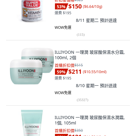
折扣後價格
$150
53
%
(
$6.64/10g
)
運費 $195
8/11 星期二
預計送達
WOW免運
(
115
)
ILLIYOON 一理潤 玻尿酸保濕水分霜,
100ml, 2個
首購折扣價
$515
$211
59
%
(
$10.55/10ml
)
運費 $195
8/10 星期一
預計送達
WOW免運
(
35327
)
ILLIYOON 一理潤 玻尿酸保濕水潤霜,
1個, 105ml
首購折扣價
$350