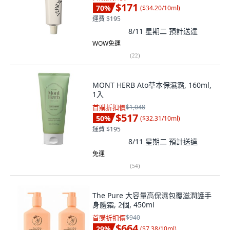
$171
70
%
(
$34.20/10ml
)
運費 $195
8/11 星期二
預計送達
WOW免運
(
22
)
MONT HERB Ato草本保濕霜, 160ml,
1入
首購折扣價
$1,048
$517
50
%
(
$32.31/10ml
)
運費 $195
8/11 星期二
預計送達
免運
(
54
)
The Pure 大容量高保濕包覆滋潤護手
身體霜, 2個, 450ml
首購折扣價
$940
$664
29
%
(
$7.38/10ml
)