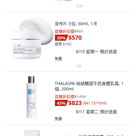
(
21
)
셀케어 크림, 60ml, 1개
首購折扣價
$822
$570
30
%
運費 $195
8/10 星期一
預計送達
免運
(
5
)
THALASPA 絲絨觸感牛奶身體乳霜, 1
個, 200ml
首購折扣價
$1,504
$823
45
%
(
$41.15/10ml
)
8/11 星期二
預計送達
免運