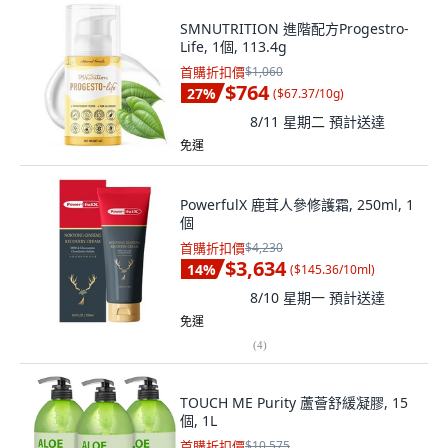
SMNUTRITION 進階配方Progestro-
Life, 1個, 113.4g
首購折扣價
$1,060
$764
27
%
(
$67.37/10g
)
8/11 星期二
預計送達
免運
PowerfulX 鹿茸人參修護霜, 250ml, 1
個
首購折扣價
$4,230
$3,634
14
%
(
$145.36/10ml
)
8/10 星期一
預計送達
免運
(
4
)
TOUCH ME Purity 蘆薈舒緩凝膠, 15
個, 1L
首購折扣價
$10,575