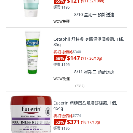
$121
65
%
(
$11.52/10ml
)
運費 $195
8/10 星期一
預計送達
WOW免運
Cetaphil 舒特膚 身體保濕潤膚霜, 1條,
85g
折扣後價格
$340
$147
56
%
(
$17.30/10g
)
運費 $195
8/11 星期二
預計送達
WOW免運
(
7397
)
Eucerin 粗糙凹凸肌膚舒緩霜, 1個,
454g
折扣後價格
$774
$371
52
%
(
$8.17/10g
)
運費 $195