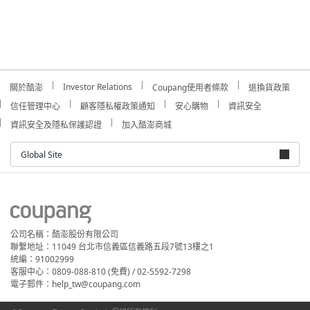
Investor Relations
關於酷澎
Coupang使用者條款
退換貨政策
信任管理中心
顧客隱私權政策通知
安心購物
資訊安全
資訊安全及隱私保護認證
加入酷澎商城
Global Site
公司名稱：酷澎股份有限公司
聯繫地址：11049 台北市信義區信義路五段7號13樓之1
統編：91002999
客服中心：0809-088-810 (免費) / 02-5592-7298
電子郵件：help_tw@coupang.com