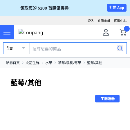
領取您的
$200
首購優惠卷!
打開 App
登入
註冊會員
客服中心
全部
酷澎首頁
火箭生鮮
水果
草莓/櫻桃/莓果
藍莓/其他
藍莓/其他
篩選器