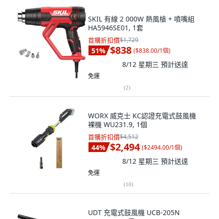
SKIL 有線 2 000W 熱風槍 + 噴嘴組
HA5946SE01, 1套
首購折扣價
$1,729
$838
51
%
(
$838.00/1個
)
8/12 星期三
預計送達
免運
(
2
)
WORX 威克士 KC認證充電式鼓風機
裸機 WU231.9, 1個
首購折扣價
$4,512
$2,494
44
%
(
$2494.00/1個
)
8/12 星期三
預計送達
免運
(
10
)
UDT 充電式鼓風機 UCB-205N