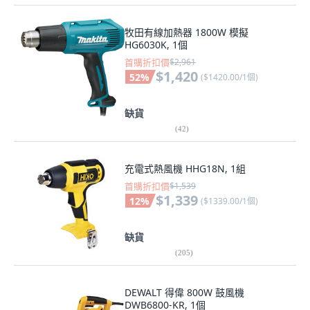
牧田有線加熱器 1800W 模擬
HG6030K, 1個
首購折扣價
$2,961
$1,420
52
%
(
$1420.00/1個
)
缺貨
(
42
)
充電式熱風機 HHG18N, 1組
首購折扣價
$1,539
$1,339
12
%
(
$1339.00/1個
)
缺貨
(
205
)
DEWALT 得偉 800W 鼓風機
DWB6800-KR, 1個