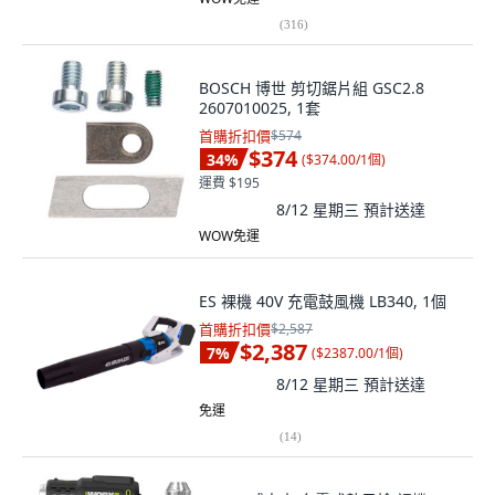
(
316
)
BOSCH 博世 剪切鋸片組 GSC2.8
2607010025, 1套
首購折扣價
$574
$374
34
%
(
$374.00/1個
)
運費 $195
8/12 星期三
預計送達
WOW免運
ES 裸機 40V 充電鼓風機 LB340, 1個
首購折扣價
$2,587
$2,387
7
%
(
$2387.00/1個
)
8/12 星期三
預計送達
免運
(
14
)