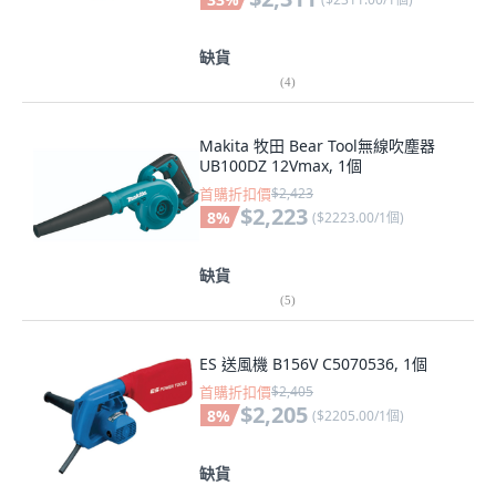
缺貨
(
4
)
Makita 牧田 Bear Tool無線吹塵器
UB100DZ 12Vmax, 1個
首購折扣價
$2,423
$2,223
8
%
(
$2223.00/1個
)
缺貨
(
5
)
ES 送風機 B156V C5070536, 1個
首購折扣價
$2,405
$2,205
8
%
(
$2205.00/1個
)
缺貨