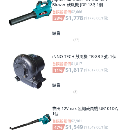
Blower 鼓風機 JDP-18P, 1個
首購折扣價
$2,666
$1,778
33
%
(
$1778.00/1個
)
缺貨
(
27
)
iNNO TECH 鼓風機 TB-8B S號, 1個
首購折扣價
$1,817
$1,617
11
%
(
$1617.00/1個
)
缺貨
(
3
)
牧田 12Vmax 無繩鼓風機 UB101DZ,
1個
首購折扣價
$2,961
$1,549
47
%
(
$1549.00/1個
)