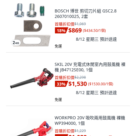
BOSCH 博世 剪切刀片組 GSC2.8
2607010025, 2套
首購折扣價
$1,069
$869
18
%
(
$434.50/1個
)
8/12 星期三
預計送達
免運
SKIL 20V 充電式休閒室內用鼓風機 裸
機 JB4712SE00, 1個
首購折扣價
$2,298
$1,530
33
%
(
$1530.00/1個
)
8/12 星期三
預計送達
免運
WORKPRO 20V 吸吹兩用鼓風機 裸機
WP394000, 1個
首購折扣價
$1,229