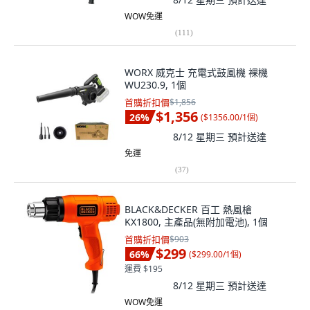
WOW免運
(
111
)
WORX 威克士 充電式鼓風機 裸機
WU230.9, 1個
首購折扣價
$1,856
$1,356
26
%
(
$1356.00/1個
)
8/12 星期三
預計送達
免運
(
37
)
BLACK&DECKER 百工 熱風槍
KX1800, 主產品(無附加電池), 1個
首購折扣價
$903
$299
66
%
(
$299.00/1個
)
運費 $195
8/12 星期三
預計送達
WOW免運