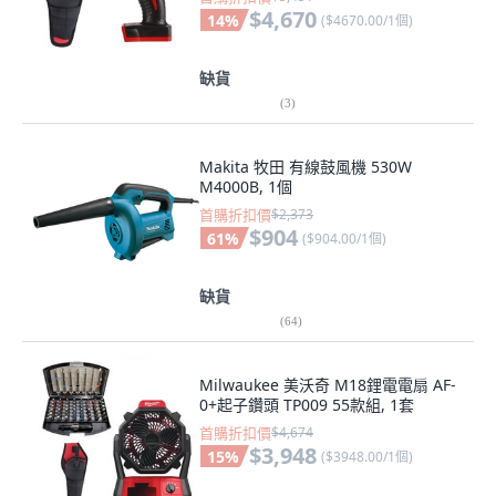
$4,670
14
%
(
$4670.00/1個
)
缺貨
(
3
)
Makita 牧田 有線鼓風機 530W
M4000B, 1個
首購折扣價
$2,373
$904
61
%
(
$904.00/1個
)
缺貨
(
64
)
Milwaukee 美沃奇 M18鋰電電扇 AF-
0+起子鑽頭 TP009 55款組, 1套
首購折扣價
$4,674
$3,948
15
%
(
$3948.00/1個
)