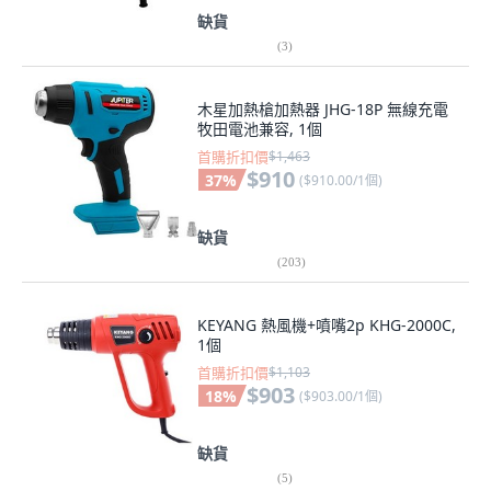
缺貨
(
3
)
木星加熱槍加熱器 JHG-18P 無線充電
牧田電池兼容, 1個
首購折扣價
$1,463
$910
37
%
(
$910.00/1個
)
缺貨
(
203
)
KEYANG 熱風機+噴嘴2p KHG-2000C,
1個
首購折扣價
$1,103
$903
18
%
(
$903.00/1個
)
缺貨
(
5
)