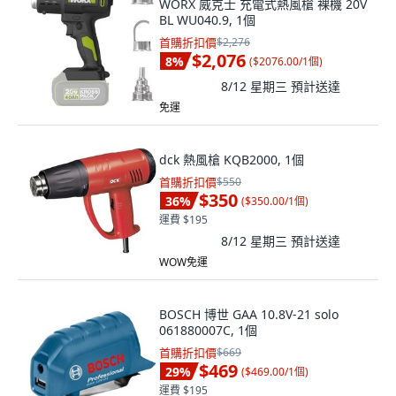
WORX 威克士 充電式熱風槍 裸機 20V
BL WU040.9, 1個
首購折扣價
$2,276
$2,076
8
%
(
$2076.00/1個
)
8/12 星期三
預計送達
免運
dck 熱風槍 KQB2000, 1個
首購折扣價
$550
$350
36
%
(
$350.00/1個
)
運費 $195
8/12 星期三
預計送達
WOW免運
BOSCH 博世 GAA 10.8V-21 solo
061880007C, 1個
首購折扣價
$669
$469
29
%
(
$469.00/1個
)
運費 $195