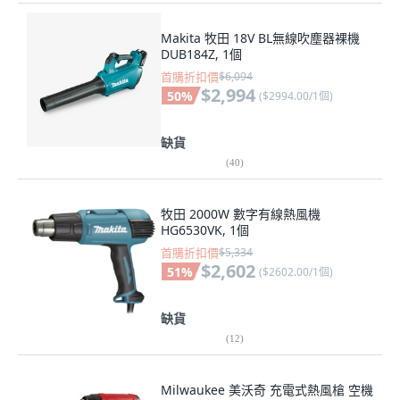
Makita 牧田 18V BL無線吹塵器裸機
DUB184Z, 1個
首購折扣價
$6,094
$2,994
50
%
(
$2994.00/1個
)
缺貨
(
40
)
牧田 2000W 數字有線熱風機
HG6530VK, 1個
首購折扣價
$5,334
$2,602
51
%
(
$2602.00/1個
)
缺貨
(
12
)
Milwaukee 美沃奇 充電式熱風槍 空機