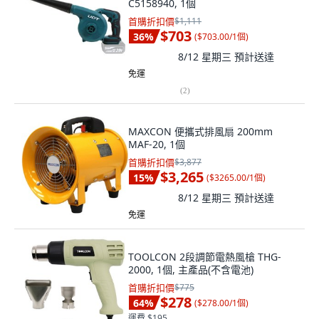
C5158940, 1個
首購折扣價
$1,111
$703
36
%
(
$703.00/1個
)
8/12 星期三
預計送達
免運
(
2
)
MAXCON 便攜式排風扇 200mm
MAF-20, 1個
首購折扣價
$3,877
$3,265
15
%
(
$3265.00/1個
)
8/12 星期三
預計送達
免運
TOOLCON 2段調節電熱風槍 THG-
2000, 1個, 主產品(不含電池)
首購折扣價
$775
$278
64
%
(
$278.00/1個
)
運費 $195