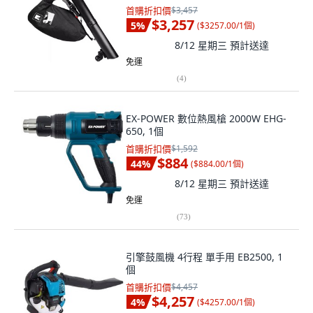
首購折扣價
$3,457
$3,257
5
%
(
$3257.00/1個
)
8/12 星期三
預計送達
免運
(
4
)
EX-POWER 數位熱風槍 2000W EHG-
650, 1個
首購折扣價
$1,592
$884
44
%
(
$884.00/1個
)
8/12 星期三
預計送達
免運
(
73
)
引擎鼓風機 4行程 單手用 EB2500, 1
個
首購折扣價
$4,457
$4,257
4
%
(
$4257.00/1個
)