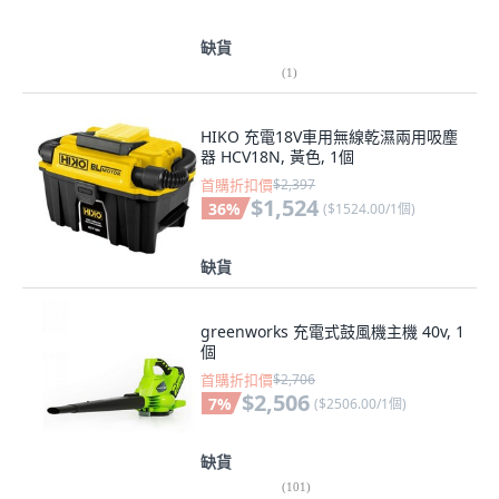
缺貨
(
1
)
HIKO 充電18V車用無線乾濕兩用吸塵
器 HCV18N, 黃色, 1個
首購折扣價
$2,397
$1,524
36
%
(
$1524.00/1個
)
缺貨
greenworks 充電式鼓風機主機 40v, 1
個
首購折扣價
$2,706
$2,506
7
%
(
$2506.00/1個
)
缺貨
(
101
)