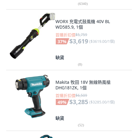
(
6340
)
WORX 充電式鼓風機 40V BL
WD585.9, 1個
首購折扣價
$5,759
$3,619
37
%
(
$3619.00/1個
)
缺貨
(
8
)
Makita 牧田 18V 無線熱風槍
DHG181ZK, 1個
首購折扣價
$6,509
$3,285
49
%
(
$3285.00/1個
)
缺貨
(
52
)