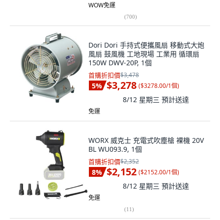
WOW免運
(
700
)
Dori Dori 手持式便攜風扇 移動式大炮
風扇 鼓風機 工地現場 工業用 循環扇
150W DWV-20P, 1個
首購折扣價
$3,478
$3,278
5
%
(
$3278.00/1個
)
8/12 星期三
預計送達
免運
WORX 威克士 充電式吹塵槍 裸機 20V
BL WU093.9, 1個
首購折扣價
$2,352
$2,152
8
%
(
$2152.00/1個
)
8/12 星期三
預計送達
免運
(
11
)