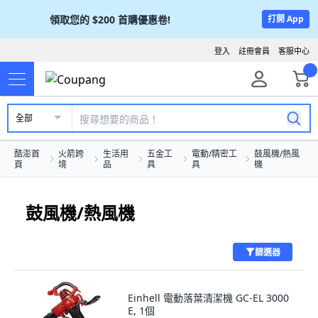
領取您的
$200
首購優惠卷!
打開 App
登入
註冊會員
客服中心
全部
酷澎首
火箭跨
生活用
五金工
電動/精密工
鼓風機/熱風
頁
境
品
具
具
機
鼓風機/熱風機
篩選器
Einhell 電動落葉清潔機 GC-EL 3000
E, 1個