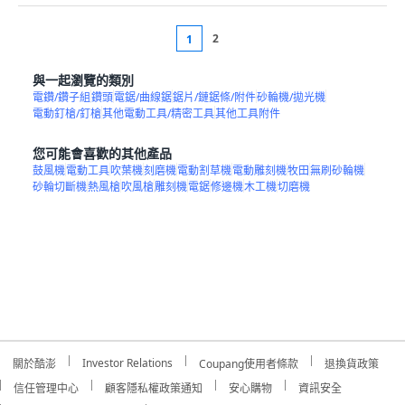
2
1
與一起瀏覽的類別
電鑽/鑽子組
鑽頭
電鋸/曲線鋸
鋸片/鏈鋸條/附件
砂輪機/拋光機
電動釘槍/釘槍
其他電動工具/精密工具
其他工具附件
您可能會喜歡的其他產品
鼓風機
電動工具
吹葉機
刻磨機
電動割草機
電動雕刻機
牧田
無刷砂輪機
砂輪切斷機
熱風槍
吹風槍
雕刻機
電鋸
修邊機
木工機
切磨機
Investor Relations
關於酷澎
Coupang使用者條款
退換貨政策
信任管理中心
顧客隱私權政策通知
安心購物
資訊安全