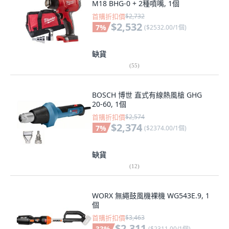
M18 BHG-0 + 2種噴嘴, 1個
首購折扣價
$2,732
$2,532
7
%
(
$2532.00/1個
)
缺貨
(
55
)
BOSCH 博世 直式有線熱風槍 GHG
20-60, 1個
首購折扣價
$2,574
$2,374
7
%
(
$2374.00/1個
)
缺貨
(
12
)
WORX 無繩鼓風機裸機 WG543E.9, 1
個
首購折扣價
$3,463
$2,311
33
%
(
$2311.00/1個
)