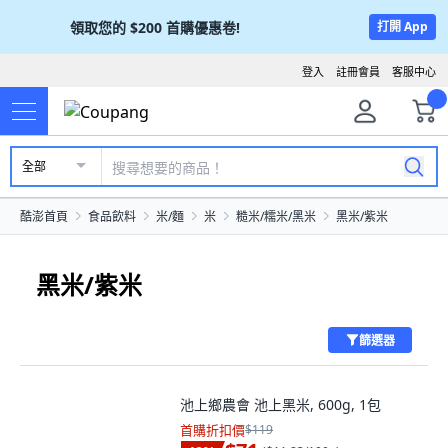
領取您的
$200
首購優惠卷!
打開 App
登入
註冊會員
客服中心
全部
酷澎首頁
食品飲料
米/麵
米
糙米/糯米/黑米
黑米/紫米
黑米/紫米
篩選器
池上鄉農會 池上黑米, 600g, 1包
首購折扣價
$119