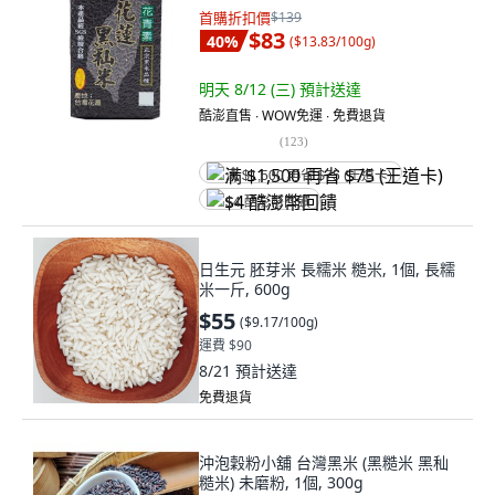
首購折扣價
$139
$83
40
%
(
$13.83/100g
)
明天 8/12 (三)
預計送達
酷澎直售 ∙ WOW免運 ∙ 免費退貨
(
123
)
满 $1,500 再省 $75 (王道卡)
$4 酷澎幣回饋
日生元 胚芽米 長糯米 糙米, 1個, 長糯
米一斤, 600g
$55
(
$9.17/100g
)
運費 $90
8/21
預計送達
免費退貨
沖泡穀粉小舖 台灣黑米 (黑糙米 黑秈
糙米) 未磨粉, 1個, 300g