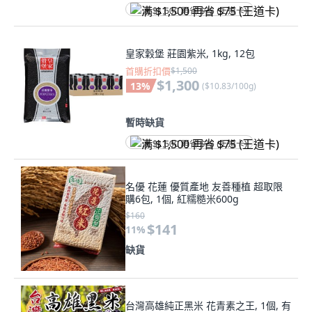
满 $1,500 再省 $75 (王道卡)
皇家穀堡 莊園紫米, 1kg, 12包
首購折扣價
$1,500
$1,300
13
%
(
$10.83/100g
)
暫時缺貨
满 $1,500 再省 $75 (王道卡)
名優 花蓮 優質產地 友善種植 超取限
購6包, 1個, 紅糯糙米600g
$160
$141
11
%
缺貨
台灣高雄純正黑米 花青素之王, 1個, 有