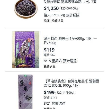
Q彈有嚼勁 健康美味首選, 5kg, 1個
$1,250
(
$25.00/100g
)
後天 8/13 (四)
預計送達
免運 ∙ 免費退貨
溪州特產 純黑米 1斤/600g, 1個, 一
斤/600g
$119
運費 $67
8/15 星期六
預計送達
免費退貨
【草屯鎮農會】台灣在地黑米 營養豐
富 口感Q彈, 900g, 1個
$199
(
$22.11/100g
)
運費 $141
8/21
預計送達