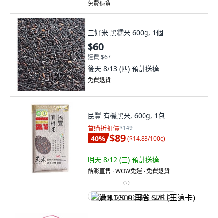
免費退貨
三好米 黑糯米 600g, 1個
$60
運費 $67
後天 8/13 (四)
預計送達
免費退貨
民豐 有機黑米, 600g, 1包
首購折扣價
$149
$89
40
%
(
$14.83/100g
)
明天 8/12 (三)
預計送達
酷澎直售 ∙ WOW免運 ∙ 免費退貨
(
7
)
满 $1,500 再省 $75 (王道卡)