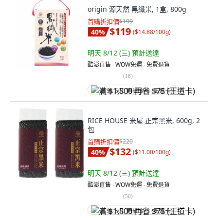
origin 源天然 黑纖米, 1盒, 800g
首購折扣價
$199
$119
40
%
(
$14.88/100g
)
明天 8/12 (三)
預計送達
酷澎直售 ∙ WOW免運 ∙ 免費退貨
(
18
)
满 $1,500 再省 $75 (王道卡)
RICE HOUSE 米屋 正宗黑米, 600g, 2
包
首購折扣價
$220
$132
40
%
(
$11.00/100g
)
明天 8/12 (三)
預計送達
酷澎直售 ∙ WOW免運 ∙ 免費退貨
(
50
)
满 $1,500 再省 $75 (王道卡)