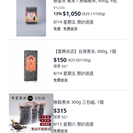
御皇米 紫米 / 黑糯糙米, 600g, 6包
$1,220
$1,050
13
%
(
$29.17/100g
)
8/14 星期五
預計送達
免運 ∙ 免費退貨
【富興米店】台灣黑米, 600g, 1個
$150
(
$25.00/100g
)
運費 $67
8/14 星期五
預計送達
免費退貨
晰穀黑米 300g 三包組, 1個
$315
運費 $67
8/15 星期六
預計送達
免費退貨