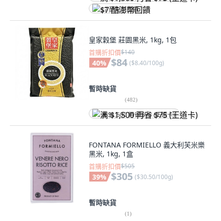
$7 酷澎幣回饋
皇家穀堡 莊園黑米, 1kg, 1包
首購折扣價
$140
$84
40
%
(
$8.40/100g
)
暫時缺貨
(
482
)
满 $1,500 再省 $75 (王道卡)
FONTANA FORMIELLO 義大利芙米樂
黑米, 1kg, 1盒
首購折扣價
$505
$305
39
%
(
$30.50/100g
)
暫時缺貨
(
1
)