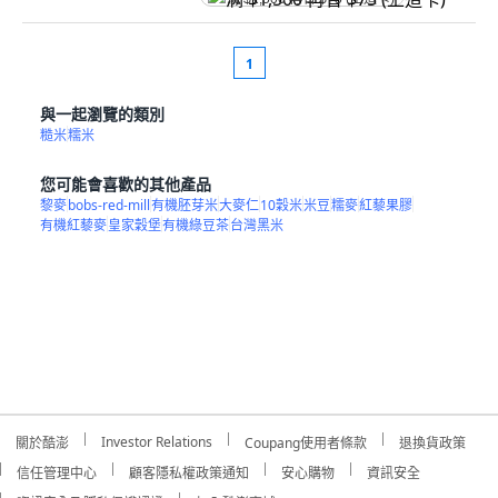
1
與一起瀏覽的類別
糙米
糯米
您可能會喜歡的其他產品
黎麥
bobs-red-mill
有機胚芽米
大麥仁
10穀米
米豆
糯麥
紅藜果膠
有機紅藜麥
皇家穀堡
有機綠豆茶
台灣黑米
Investor Relations
關於酷澎
Coupang使用者條款
退換貨政策
信任管理中心
顧客隱私權政策通知
安心購物
資訊安全