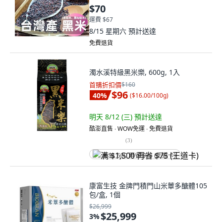
$70
運費 $67
8/15 星期六
預計送達
免費退貨
濁水溪特級黑米樂, 600g, 1入
首購折扣價
$160
$96
40
%
(
$16.00/100g
)
明天 8/12 (三)
預計送達
酷澎直售 ∙ WOW免運 ∙ 免費退貨
(
3
)
满 $1,500 再省 $75 (王道卡)
康富生技 金牌門積門山米蕈多醣體105
包/盒, 1個
$26,999
$25,999
3
%