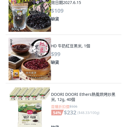
效日期2027.6.15
$109
缺貨
HD 牛奶紅豆黑米, 1個
$99
缺貨
DOORI DOORI Ethers熱風烘烤炒黑
米, 12g, 40個
首購折扣價
$506
$232
54
%
(
$48.33/100g
)