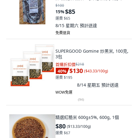
個, 600g 經濟裝
$100
$85
15
%
運費 $65
8/15 星期六
預計送達
免費退貨
SUPERGOOD Gomine 炒黑米, 100克,
3包
首購折扣價
$218
$130
40
%
(
$43.33/100g
)
運費 $195
8/14 星期五
預計送達
WOW免運
(
94
)
精選紅糙米 600g±5%, 600g, 1個
$80
(
$13.33/100g
)
運費 $67