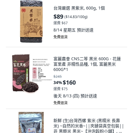
台灣嚴選 黑紫米, 600g, 1個
$89
(
$14.83/100g
)
運費 $67
8/14 星期五
預計送達
免費退貨
富麗農會 CNS二等 黑米 600G - 花蓮
富里產 非糯性品種, 1個, 富麗黑米
600G*1
$245
$160
34
%
運費 $75
後天 8/13 (四)
預計送達
免費退貨
新鮮 (生)台灣西螺 紫米 (黑糯米 長壽
米) ~自然的米香~||夾鏈袋真空包裝||
非 黑糙米 黑米~【沖泡穀粉小舖】, 1