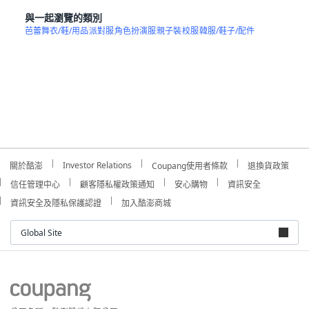
與一起瀏覽的類別
芭蕾舞衣/鞋/用品
派對服
角色扮演服
親子裝
校服
韓服/鞋子/配件
Investor Relations
關於酷澎
Coupang使用者條款
退換貨政策
信任管理中心
顧客隱私權政策通知
安心購物
資訊安全
資訊安全及隱私保護認證
加入酷澎商城
Global Site