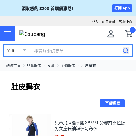
領取您的
$200
首購優惠卷!
打開 App
登入
註冊會員
客服中心
全部
酷澎首頁
兒童服飾
女童
主題服飾
肚皮舞衣
肚皮舞衣
篩選器
兒童加厚潛水服2.5MM 分體前開拉鏈
男女童長袖短褲防寒衣