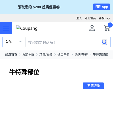
領取您的
$200
首購優惠卷!
打開 App
登入
註冊會員
客服中心
全部
酷澎首頁
火箭生鮮
精肉/雞蛋
進口牛肉
燒烤/牛排
牛特殊部位
牛特殊部位
篩選器