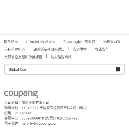
Investor Relations
關於酷澎
Coupang使用者條款
退換貨政策
信任管理中心
顧客隱私權政策通知
安心購物
資訊安全
資訊安全及隱私保護認證
加入酷澎商城
Global Site
公司名稱：酷澎股份有限公司
聯繫地址：11049 台北市信義區信義路五段7號13樓之1
統編：91002999
客服中心：0809-088-810 (免費) / 02-5592-7298
電子郵件：help_tw@coupang.com