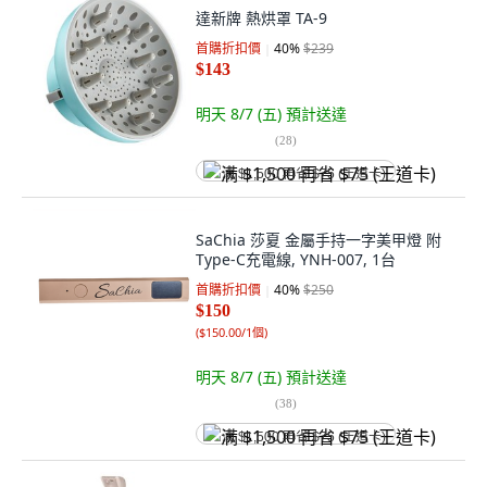
達新牌 熱烘罩 TA-9
首購折扣價
40
%
$239
$143
明天 8/7 (五)
預計送達
(
28
)
满 $1,500 再省 $75 (王道卡)
SaChia 莎夏 金屬手持一字美甲燈 附
Type-C充電線, YNH-007, 1台
首購折扣價
40
%
$250
$150
(
$150.00/1個
)
明天 8/7 (五)
預計送達
(
38
)
满 $1,500 再省 $75 (王道卡)