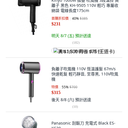
Kinyo 1000W 摺疊 吹風機 3段溫控 負
離子 黑色 KH-9505 110V 輕巧 專屬收
納袋 電線長度175cm
首購折扣價
40
%
$385
$231
明天 8/7 (五)
預計送達
(
182
)
满 $1,500 再省 $75 (王道卡)
負離子吹風機 110V 恆溫護髮 67m/s
快速乾髮 輕巧靜音, 至尊黑, 110V吹風
機
特價
55
%
$700
$315
後天 8/8 (六)
預計送達
(
10
)
Panasonic 刮鬍刀 充電式 Black ES-