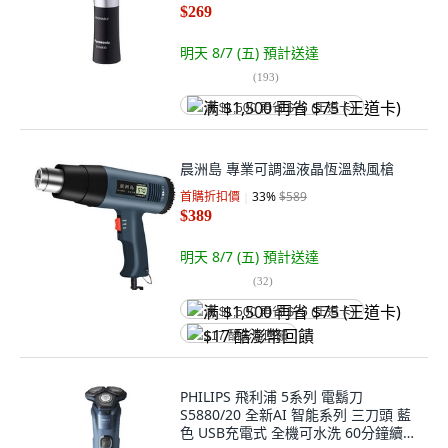
$269
明天 8/7 (五)
預計送達
(
193
)
满 $1,500 再省 $75 (王道卡)
晨洲島 專業可調溫液晶恆溫熱風槍
首購折扣價
33
%
$589
$389
明天 8/7 (五)
預計送達
(
32
)
满 $1,500 再省 $75 (王道卡)
$17 酷澎幣回饋
PHILIPS 飛利浦 5系列 電鬍刀
S5880/20 全新AI 智能系列 三刀頭 藍
色 USB充電式 全機可水洗 60分鐘續航