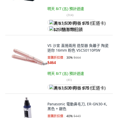
明天 8/7 (五)
預計送達
(
314
)
满 $1,500 再省 $75 (王道卡)
$25 酷澎幣回饋
VS 沙宣 直捲兩用 造型器 負離子 陶瓷
迷你 16mm 粉色 VSCS0110PIW
首購折扣價
30
%
$664
$464
明天 8/7 (五)
預計送達
(
41
)
满 $1,500 再省 $75 (王道卡)
Panasonic 電動鼻毛刀, ER-GN30-K,
黑色 + 銀色
首購折扣價
40
%
$449