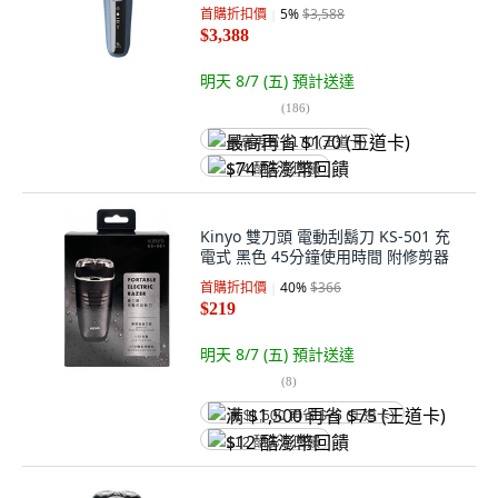
Wet & Dry 彈出式鬢角刀 1小時快充
首購折扣價
5
%
$3,588
$3,388
明天 8/7 (五)
預計送達
(
186
)
最高再省 $170 (王道卡)
$74 酷澎幣回饋
Kinyo 雙刀頭 電動刮鬍刀 KS-501 充
電式 黑色 45分鐘使用時間 附修剪器
首購折扣價
40
%
$366
$219
明天 8/7 (五)
預計送達
(
8
)
满 $1,500 再省 $75 (王道卡)
$12 酷澎幣回饋