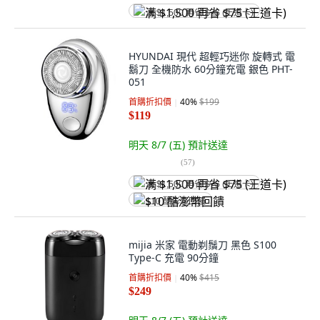
满 $1,500 再省 $75 (王道卡)
HYUNDAI 現代 超輕巧迷你 旋轉式 電
鬍刀 全機防水 60分鐘充電 銀色 PHT-
051
首購折扣價
40
%
$199
$119
明天 8/7 (五)
預計送達
(
57
)
满 $1,500 再省 $75 (王道卡)
$10 酷澎幣回饋
mijia 米家 電動剃鬚刀 黑色 S100
Type-C 充電 90分鐘
首購折扣價
40
%
$415
$249