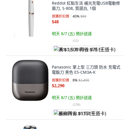
Reddot 紅點生活 補光充電USB電動修
眉刀, S-808, 質感白, 1個
首購折扣價
40
%
$80
$48
明天 8/7 (五)
預計送達
(
12
)
满 $1,500 再省 $75 (王道卡)
Panasonic 掌上型 三刀頭 防水 充電式
電鬍刀 黑色 ES-CM3A-K
首購折扣價
8
%
$2,490
$2,290
明天 8/7 (五)
預計送達
(
239
)
最高再省 $115 (王道卡)