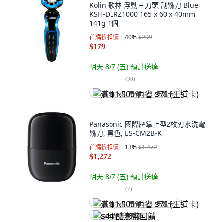
Kolin 歌林 浮動三刀頭 刮鬍刀 Blue
KSH-DLRZ1000 165 x 60 x 40mm
141g 1個
首購折扣價
40
%
$299
$179
明天 8/7 (五)
預計送達
(
30
)
满 $1,500 再省 $75 (王道卡)
Panasonic 國際牌掌上型2枚刃水洗電
鬍刀, 黑色, ES-CM2B-K
首購折扣價
13
%
$1,472
$1,272
明天 8/7 (五)
預計送達
(
7
)
满 $1,500 再省 $75 (王道卡)
$44 酷澎幣回饋