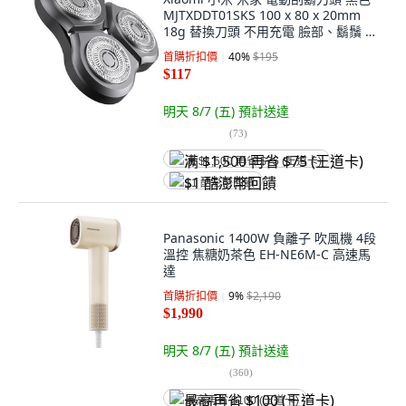
MJTXDDT01SKS 100 x 80 x 20mm
18g 替換刀頭 不用充電 臉部、鬍鬚 男
性
首購折扣價
40
%
$195
$117
明天 8/7 (五)
預計送達
(
73
)
满 $1,500 再省 $75 (王道卡)
$1 酷澎幣回饋
Panasonic 1400W 負離子 吹風機 4段
溫控 焦糖奶茶色 EH-NE6M-C 高速馬
達
首購折扣價
9
%
$2,190
$1,990
明天 8/7 (五)
預計送達
(
360
)
最高再省 $100 (王道卡)