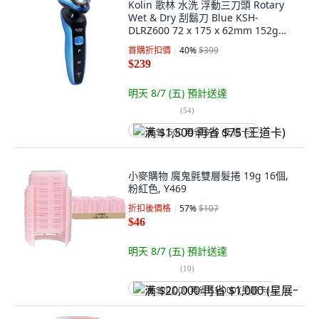
Kolin 歌林 水洗 浮動三刀頭 Rotary
Wet & Dry 刮鬍刀 Blue KSH-
DLRZ600 72 x 175 x 62mm 152g
USB充電 內容物: USB充電線x1、刀頭
首購折扣價
40
%
$399
蓋
$239
明天 8/7 (五)
預計送達
(
54
)
满 $1,500 再省 $75 (王道卡)
小麥購物 魔鬼氈雙層髮捲 19g 16個,
粉紅色, Y469
折扣後價格
57
%
$107
$46
明天 8/7 (五)
預計送達
(
10
)
满 $20,000 再省 $1,000 (星展卡)