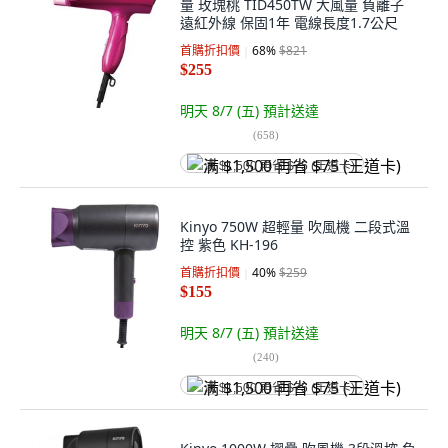
量 玫瑰桃 TID450TW 大風量 負離子
遠紅外線 保固1年 電線長度1.7公尺
首購折扣價
68
%
$821
$255
明天 8/7 (五)
預計送達
(
658
)
满 $1,500 再省 $75 (王道卡)
Kinyo 750W 超輕量 吹風機 二段式溫
控 紫色 KH-196
首購折扣價
40
%
$259
$155
明天 8/7 (五)
預計送達
(
240
)
满 $1,500 再省 $75 (王道卡)