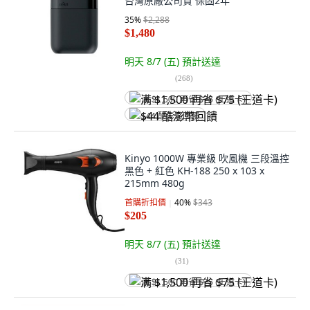
台灣原廠公司貨 保固2年
35
%
$2,288
$1,480
明天 8/7 (五)
預計送達
(
268
)
满 $1,500 再省 $75 (王道卡)
$44 酷澎幣回饋
Kinyo 1000W 專業級 吹風機 三段溫控
黑色 + 紅色 KH-188 250 x 103 x
215mm 480g
首購折扣價
40
%
$343
$205
明天 8/7 (五)
預計送達
(
31
)
满 $1,500 再省 $75 (王道卡)