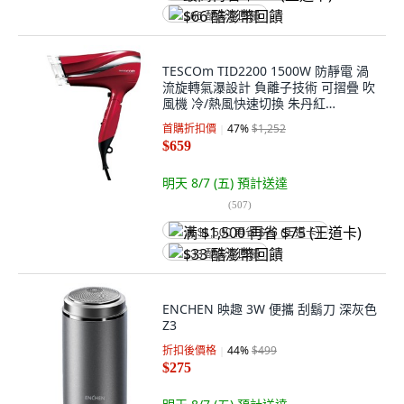
$66 酷澎幣回饋
TESCOm TID2200 1500W 防靜電 渦
流旋轉氣瀑設計 負離子技術 可摺疊 吹
風機 冷/熱風快速切換 朱丹紅
TID2200TW
首購折扣價
47
%
$1,252
$659
明天 8/7 (五)
預計送達
(
507
)
满 $1,500 再省 $75 (王道卡)
$33 酷澎幣回饋
ENCHEN 映趣 3W 便攜 刮鬍刀 深灰色
Z3
折扣後價格
44
%
$499
$275