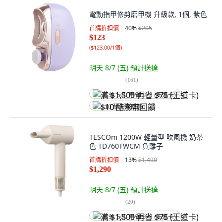
電動指甲修剪磨甲機 升級款, 1個, 紫色
首購折扣價
40
%
$205
$123
(
$123.00/1個
)
明天 8/7 (五)
預計送達
(
161
)
满 $1,500 再省 $75 (王道卡)
$10 酷澎幣回饋
TESCOm 1200W 輕量型 吹風機 奶茶
色 TD760TWCM 負離子
首購折扣價
13
%
$1,490
$1,290
明天 8/7 (五)
預計送達
(
20
)
满 $1,500 再省 $75 (王道卡)