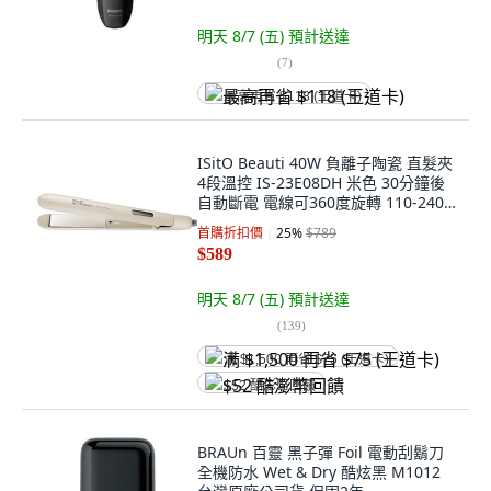
明天 8/7 (五)
預計送達
(
7
)
最高再省 $118 (王道卡)
ISitO Beauti 40W 負離子陶瓷 直髮夾
4段溫控 IS-23E08DH 米色 30分鐘後
自動斷電 電線可360度旋轉 110-240V
全球通用電壓 角蛋白與摩洛哥堅果油
首購折扣價
25
%
$789
陶瓷釉面板
$589
明天 8/7 (五)
預計送達
(
139
)
满 $1,500 再省 $75 (王道卡)
$52 酷澎幣回饋
BRAUn 百靈 黑子彈 Foil 電動刮鬍刀
全機防水 Wet & Dry 酷炫黑 M1012