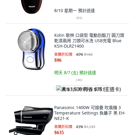
8/10 星期一
預計送達
(
64
)
Kolin 歌林 口袋型 電動刮鬍刀 圓刀頭
乾濕兩用 刀頭可水洗 USB充電 Blue
KSH-DLRZ1400
首購折扣價
40
%
$160
$96
明天 8/7 (五)
預計送達
(
46
)
满 $1,500 再省 $75 (王道卡)
Panasonic 1400W 可摺疊 吹風機 3
Temperature Settings 負離子 黑 EH-
NE21-K
首購折扣價
43
%
$1,131
$635