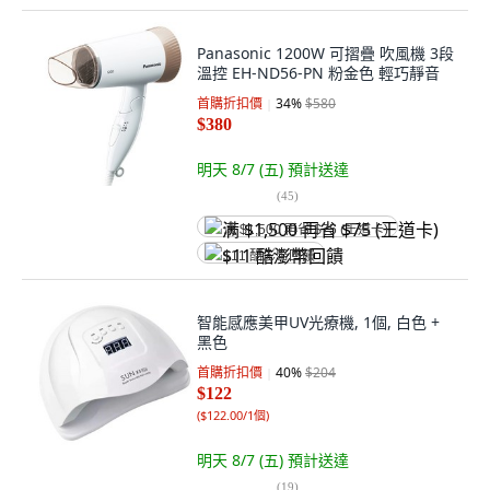
Panasonic 1200W 可摺疊 吹風機 3段
溫控 EH-ND56-PN 粉金色 輕巧靜音
首購折扣價
34
%
$580
$380
明天 8/7 (五)
預計送達
(
45
)
满 $1,500 再省 $75 (王道卡)
$11 酷澎幣回饋
智能感應美甲UV光療機, 1個, 白色 +
黑色
首購折扣價
40
%
$204
$122
(
$122.00/1個
)
明天 8/7 (五)
預計送達
(
19
)