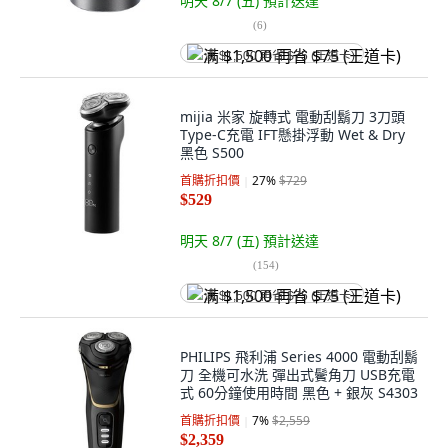
明天 8/7 (五)
預計送達
(
6
)
满 $1,500 再省 $75 (王道卡)
mijia 米家 旋轉式 電動刮鬍刀 3刀頭
Type-C充電 IFT懸掛浮動 Wet & Dry
黑色 S500
首購折扣價
27
%
$729
$529
明天 8/7 (五)
預計送達
(
154
)
满 $1,500 再省 $75 (王道卡)
PHILIPS 飛利浦 Series 4000 電動刮鬍
刀 全機可水洗 彈出式鬢角刀 USB充電
式 60分鐘使用時間 黑色 + 銀灰 S4303
首購折扣價
7
%
$2,559
$2,359