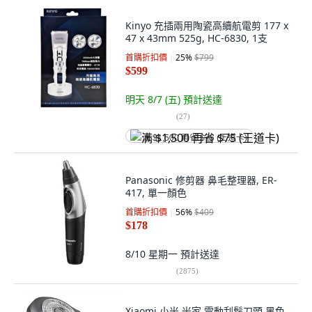
Kinyo 充插兩用陶瓷高續航電剪 177 x
47 x 43mm 525g, HC-6830, 1支
首購折扣價
25
%
$799
$599
明天 8/7 (五)
預計送達
(
27
)
满 $1,500 再省 $75 (王道卡)
Panasonic 修剪器 鼻毛整理器, ER-
417, 單一顏色
首購折扣價
56
%
$409
$178
8/10 星期一
預計送達
(
2875
)
Xiaomi 小米 米家 電動刮鬍刀頭 黑色