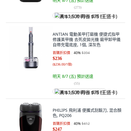
明天 8/7 (五)
預計送達
(
273
)
满 $1,500 再省 $75 (王道卡)
ANTIAN 電動美甲打磨機 便捷式指甲
修護美甲機 去死皮拋光機 磨甲卸甲儀
自帶充電底座, 1個, 深灰色
首購折扣價
40
%
$394
$236
(
$236.00/1個
)
明天 8/7 (五)
預計送達
(
55
)
满 $1,500 再省 $75 (王道卡)
PHILIPS 飛利浦 便攜式刮鬍刀, 混合顏
色, PQ206
首購折扣價
40
%
$412
$247