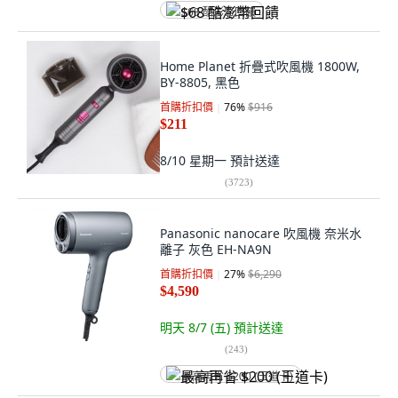
$68 酷澎幣回饋
Home Planet 折疊式吹風機 1800W,
BY-8805, 黑色
首購折扣價
76
%
$916
$211
8/10 星期一
預計送達
(
3723
)
Panasonic nanocare 吹風機 奈米水
離子 灰色 EH-NA9N
首購折扣價
27
%
$6,290
$4,590
明天 8/7 (五)
預計送達
(
243
)
最高再省 $200 (王道卡)