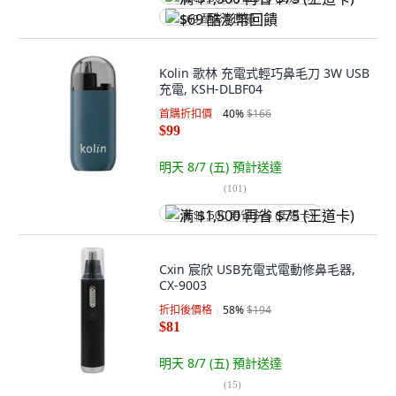
$69 酷澎幣回饋
Kolin 歌林 充電式輕巧鼻毛刀 3W USB
充電, KSH-DLBF04
首購折扣價
40
%
$166
$99
明天 8/7 (五)
預計送達
(
101
)
满 $1,500 再省 $75 (王道卡)
Cxin 宸欣 USB充電式電動修鼻毛器,
CX-9003
折扣後價格
58
%
$194
$81
明天 8/7 (五)
預計送達
(
15
)