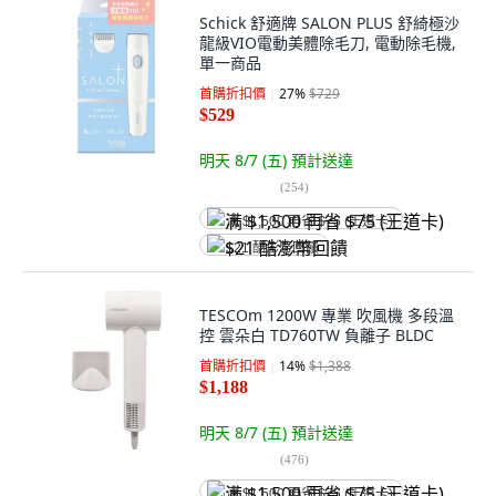
Schick 舒適牌 SALON PLUS 舒綺極沙
龍級VIO電動美體除毛刀, 電動除毛機,
單一商品
首購折扣價
27
%
$729
$529
明天 8/7 (五)
預計送達
(
254
)
满 $1,500 再省 $75 (王道卡)
$21 酷澎幣回饋
TESCOm 1200W 專業 吹風機 多段溫
控 雲朵白 TD760TW 負離子 BLDC
首購折扣價
14
%
$1,388
$1,188
明天 8/7 (五)
預計送達
(
476
)
满 $1,500 再省 $75 (王道卡)