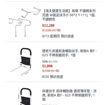
【海夫健康生活館】裕華 不鏽鋼系列
亮面 W面盆扶手(T-56*2 T-111), 1個,
不鏽鋼色
$12,280
(
$12280.00/1個
)
8/13 星期四
預計送達
適老化床邊起身輔助扶手, 新款A 款F -
023 不帶側握把手, 1個
50
%
$2,196
$1,098
(
$1098.00/1個
)
8/20
預計送達
床邊扶手 起床輔助器 適用薄床墊、涼
席, 新款A 款F - 023 不帶側握把手, 1
個