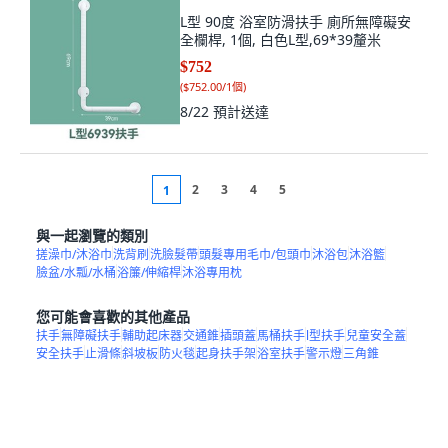
L型 90度 浴室防滑扶手 廁所無障礙安
全欄桿, 1個, 白色L型,69*39釐米
$752
(
$752.00/1個
)
8/22
預計送達
2
3
4
5
1
與一起瀏覽的類別
搓澡巾/沐浴巾
洗背刷
洗臉髮帶
頭髮專用毛巾/包頭巾
沐浴包
沐浴籃
臉盆/水瓢/水桶
浴簾/伸縮桿
沐浴專用枕
您可能會喜歡的其他產品
扶手
無障礙扶手
輔助起床器
交通錐
插頭蓋
馬桶扶手
l型扶手
兒童安全蓋
安全扶手
止滑條
斜坡板
防火毯
起身扶手架
浴室扶手
警示燈
三角錐