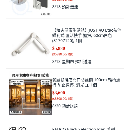
8/18
預計送達
【海夫健康生活館】JUST 4U Etac益他
鑽孔式 靈活扶手 握把, 60cm白色
(81707120), 1個
$5,880
(
$5880.00/1個
)
8/13 星期四
預計送達
餐廳咖啡店門口防護欄 100cm 輪椅通
行 防止違停, 消光白, 1個
$3,600
(
$3600.00/1個
)
8/20
預計送達
KEUCO Black Selection Plan 系列