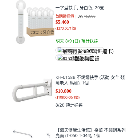
一字型扶手, 牙白色, 20支
首購折扣價
3
%
$5,660
$5,460
(
$273.00/1個
)
明天 8/9 (日)
預計送達
最高再省 $200 (王道卡)
$170 酷澎幣回饋
KH-6158B 不銹鋼扶手 (活動 安全 殘
障老人 馬桶), 1個
$10,800
(
$10800.00/1個
)
8/20
預計送達
【海夫健康生活館】裕華 不鏽鋼系列
亮面 (T-050 T-044), 1個