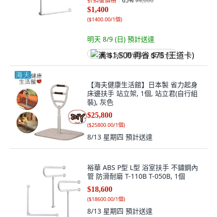
折扣後價格
65
%
$4,000
$1,400
(
$1400.00/1個
)
明天 8/9 (日)
預計送達
满 $1,500 再省 $75 (王道卡)
【海夫健康生活館】日本製 省力起身
床邊扶手 站立架, 1個, 站立君(自行組
裝), 灰色
$25,800
(
$25800.00/1個
)
8/13 星期四
預計送達
裕華 ABS P型 L型 浴室扶手 不鏽鋼內
管 防滑耐磨 T-110B T-050B, 1個
$18,600
(
$18600.00/1個
)
8/13 星期四
預計送達