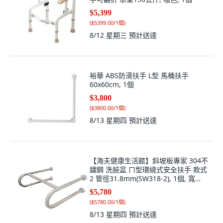
$5,399
(
$5399.00/1個
)
8/12 星期三
預計送達
裕華 ABS防滑扶手 L型 馬桶扶手
60x60cm, 1個
$3,800
(
$3800.00/1個
)
8/13 星期四
預計送達
【海夫健康生活館】斜坡板專家 304不
鏽鋼 洗臉盆 ㄇ型環繞式安全扶手 款式
2 管徑31.8mm(SW318-2), 1個, 寬
59cm(SW318-2-59)
$5,780
(
$5780.00/1個
)
8/13 星期四
預計送達