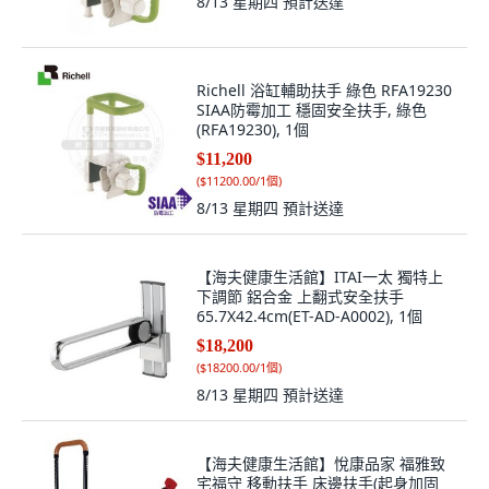
8/13 星期四
預計送達
Richell 浴缸輔助扶手 綠色 RFA19230
SIAA防霉加工 穩固安全扶手, 綠色
(RFA19230), 1個
$11,200
(
$11200.00/1個
)
8/13 星期四
預計送達
【海夫健康生活館】ITAI一太 獨特上
下調節 鋁合金 上翻式安全扶手
65.7X42.4cm(ET-AD-A0002), 1個
$18,200
(
$18200.00/1個
)
8/13 星期四
預計送達
【海夫健康生活館】悅康品家 福雅致
宅福守 移動扶手 床邊扶手(起身加固