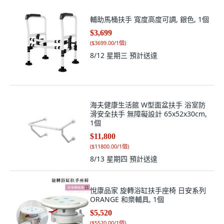
輔助馬桶扶手 寬度高度可調, 銀色, 1個
$3,699
(
$3699.00/1個
)
8/12 星期三
預計送達
海夫健康生活館 W型面盆扶手 浴室防
滑安全扶手 無障礙設計 65x52x30cm,
1個
$11,800
(
$11800.00/1個
)
8/13 星期四
預計送達
悅康品家 旋轉浴缸扶手座椅 日安系列
ORANGE 和樂輔具, 1個
$5,520
(
$5520.00/1個
)