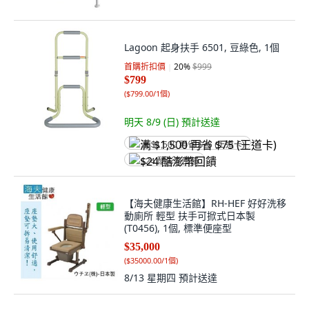
Lagoon 起身扶手 6501, 豆綠色, 1個
首購折扣價
20
%
$999
$799
(
$799.00/1個
)
明天 8/9 (日)
預計送達
满 $1,500 再省 $75 (王道卡)
$24 酷澎幣回饋
【海夫健康生活館】RH-HEF 好好洗移
動廁所 輕型 扶手可掀式日本製
(T0456), 1個, 標準便座型
$35,000
(
$35000.00/1個
)
8/13 星期四
預計送達