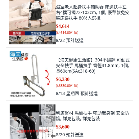
浴室老人起身扶手輔助器 床邊扶手左
右4擋可調72-103cm, 1個, 豪華款免安
裝床邊扶手 80%人選擇
$4,614
(
$4614.00/1個
)
8/22
預計送達
【海夫健康生活館】304不鏽鋼 可動式
安全扶手 馬桶扶手 管徑31.8mm, 1個,
長60cm(SAc318-60)
$6,330
(
$6330.00/1個
)
8/13 星期四
預計送達
利遊醫材 馬桶扶手 輔助起身架 安全防
護, 詳見包裝, 詳見包裝
$3,600
8/20
預計送達