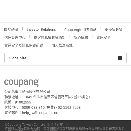
Investor Relations
關於酷澎
Coupang使用者條款
退換貨政策
信任管理中心
顧客隱私權政策通知
安心購物
資訊安全
資訊安全及隱私保護認證
加入酷澎商城
Global Site
公司名稱：酷澎股份有限公司
聯繫地址：11049 台北市信義區信義路五段7號13樓之1
統編：91002999
客服中心：0809-088-810 (免費) / 02-5592-7298
電子郵件：help_tw@coupang.com
©Coupang Taiwan Co., Ltd. 保留所有權利。
本網站上顯示的所有商標、標誌和服務標誌均為酷澎股份有限公司和/或其在美國和其