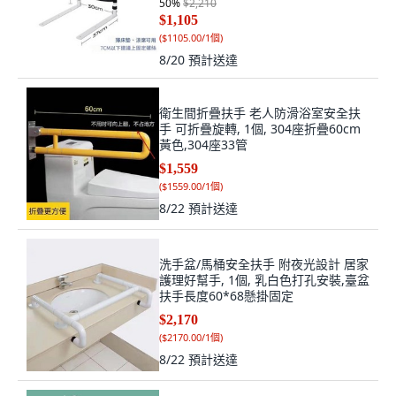
50
%
$2,210
$1,105
(
$1105.00/1個
)
8/20
預計送達
衛生間折疊扶手 老人防滑浴室安全扶
手 可折疊旋轉, 1個, 304座折疊60cm
黃色,304座33管
$1,559
(
$1559.00/1個
)
8/22
預計送達
洗手盆/馬桶安全扶手 附夜光設計 居家
護理好幫手, 1個, 乳白色打孔安裝,臺盆
扶手長度60*68懸掛固定
$2,170
(
$2170.00/1個
)
8/22
預計送達