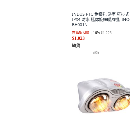
INDUS PTC 免鑽孔 浴室 壁掛式
IPX4 防水 迷你旋鈕暖風機, INO
BH001N
首購折扣價
16
%
$1,223
$1,023
缺貨
(
93
)