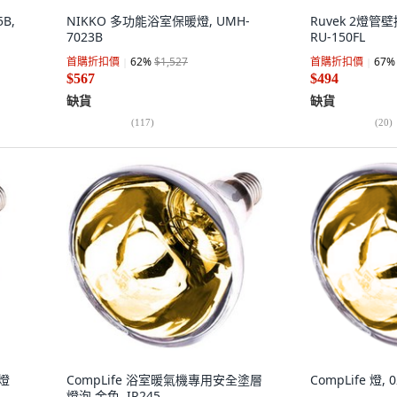
B,
NIKKO 多功能浴室保暖燈, UMH-
Ruvek 2燈管
7023B
RU-150FL
首購折扣價
62
%
$1,527
首購折扣價
67
%
$567
$494
缺貨
缺貨
(
117
)
(
20
)
層燈
CompLife 浴室暖氣機專用安全塗層
CompLife 燈, 0
燈泡 金色, IR245