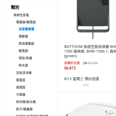
類別
季節性家電
電暖器/暖風器
浴室暖氣機
電暖爐
煤油電暖器
BOTTOOM 系統空氣除濕機 BH
暖風器
1500 森林綠, BHW-1500-1, 
(green)
煤炭/柴爐
首購折扣價
2
%
$7,073
熱水器
$6,873
空氣清淨機
8/12 星期三
預計送達
電風扇
(
24
)
循環扇
冷風機
烘衣機/脫水機
蚊子/驅蟲器