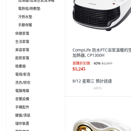
加濕器/加濕空氣清淨機
電熱毯/熱敷墊
冷熱水墊
手腳保暖
保健家電
生活家電
CompLife 防水PTC浴室溫暖的
美容家電
加熱器, CP1300H
廚房家電
首購折扣價
40
%
$2,091
吸塵器
$1,245
電視/影音
8/12 星期三
預計送達
洗衣/烘衣
(
411
)
電腦螢幕
音響設備
手機配件
鍵盤/滑鼠
儲存裝置