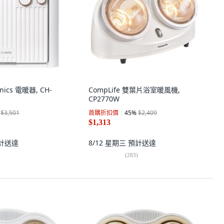
onics 電暖器, CH-
CompLife 雙葉片浴室暖風機,
CP2770W
$3,501
首購折扣價
45
%
$2,409
$1,313
計送達
8/12 星期三
預計送達
(
283
)