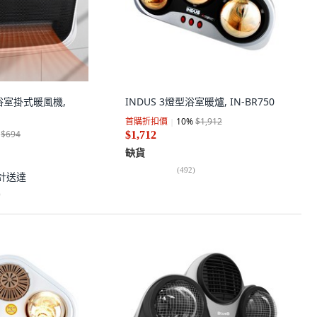
t 浴室掛式暖風機,
INDUS 3燈型浴室暖爐, IN-BR750
首購折扣價
10
%
$1,912
$694
$1,712
缺貨
(
492
)
計送達
)