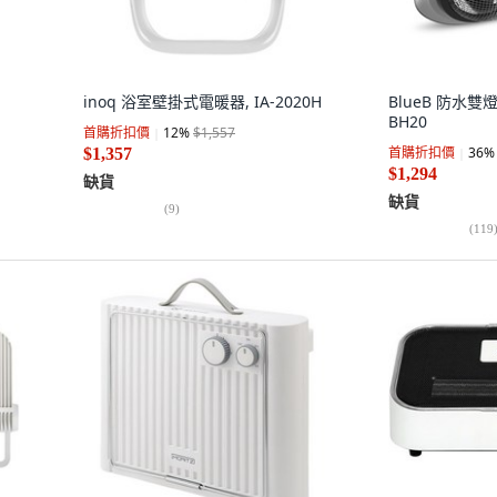
inoq 浴室壁掛式電暖器, IA-2020H
BlueB 防水雙燈
BH20
首購折扣價
12
%
$1,557
首購折扣價
36
%
$1,357
$1,294
缺貨
缺貨
(
9
)
(
119