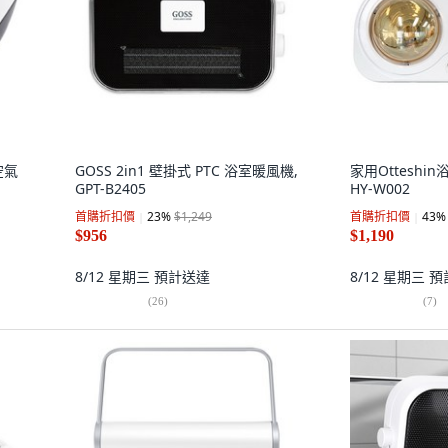
空氣
GOSS 2in1 壁掛式 PTC 浴室暖風機,
家用Otteshi
GPT-B2405
HY-W002
首購折扣價
23
%
$1,249
首購折扣價
43
%
$956
$1,190
8/12 星期三
預計送達
8/12 星期三
預
(
26
)
(
7
)