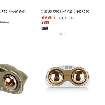
式 PTC 浴室加熱器,
INDUS 雙燈浴室暖爐, IN-BR550
首購折扣價
18
%
$1,088
$1,548
$888
缺貨
(
641
)