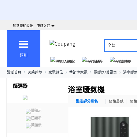
加到我的最愛
申請入駐
全部
類別
爸氣父親節
火箭速配
火箭跨境
酷澎首頁
火箭跨境
家電數位
季節性家電
電暖器/暖風器
浴室暖
篩選器
浴室暖氣機
酷澎評分排名
價格最低
價
僅顯示
僅顯示
僅顯示