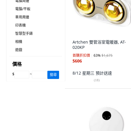
電腦周邊
電腦/平板
車用周邊
印表機
智慧型手錶
相機
Artchen 雙管浴室電暖器, AT-
020KP
遊戲
首購折扣價
63
%
$1,675
$606
價格
8/12 星期三
預計送達
$
~
搜尋
(
18
)