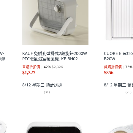
W-
KAUF 免鑽孔壁掛式2段旋鈕2000W
CUORE Electr
森林綠
PTC暖氣浴室暖風機, KF-BH02
B20W
首購折扣價
42
%
$2,326
首購折扣價
75
%
$1,327
$856
8/12 星期三
預計送達
8/12 星期三
預
(
31
)
(
75
)