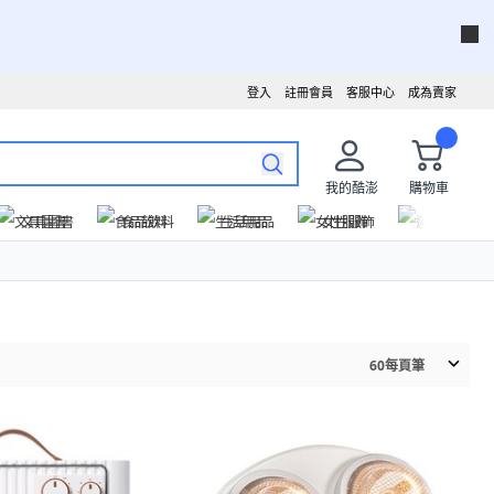
登入
註冊會員
客服中心
成為賣家
我的酷澎
購物車
文具圖書
食品飲料
生活用品
女性服飾
運動戶外
60
每頁筆