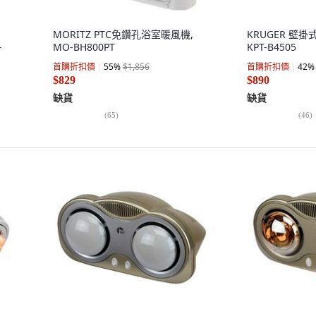
MORITZ PTC免鑽孔浴室暖風機,
KRUGER 壁掛
-
MO-BH800PT
KPT-B4505
首購折扣價
55
%
$1,856
首購折扣價
42
%
$829
$890
缺貨
缺貨
(
65
)
(
46
)