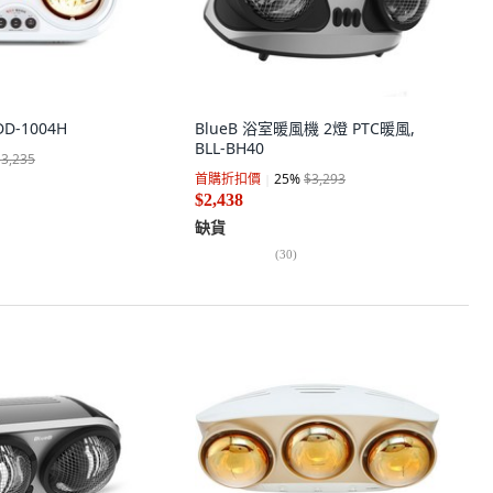
D-1004H
BlueB 浴室暖風機 2燈 PTC暖風,
BLL-BH40
$3,235
首購折扣價
25
%
$3,293
$2,438
缺貨
(
30
)