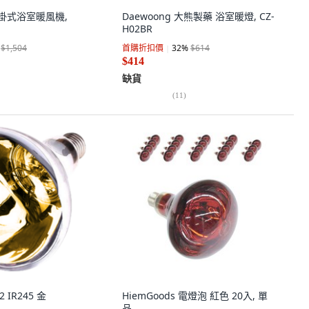
壁掛式浴室暖風機,
Daewoong 大熊製藥 浴室暖燈, CZ-
H02BR
$1,504
首購折扣價
32
%
$614
$414
缺貨
(
11
)
2 IR245 金
HiemGoods 電燈泡 紅色 20入, 單
品