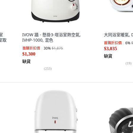
室
IVOW 牆 - 懸掛3-塔浴室熱空氣,
大同浴室暖氣, D
室取
IVHP-1000, 混色
首購折扣價
6
%
首購折扣價
30
%
$1,875
$3,035
$1,300
缺貨
缺貨
(
19
)
(
253
)