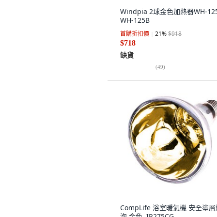
Windpia 2球金色加熱器WH-125
WH-125B
首購折扣價
21
%
$918
$718
缺貨
(
49
)
CompLife 浴室暖氣機 安全塗
泡 金色, IR275CG