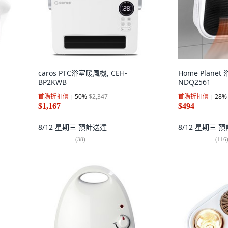
caros PTC浴室暖風機, CEH-
Home Plane
BP2KWB
NDQ2561
首購折扣價
50
%
$2,347
首購折扣價
28
%
$1,167
$494
8/12 星期三
預計送達
8/12 星期三
預
(
38
)
(
116