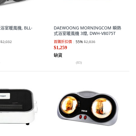
浴室暖風機, BLL-
DAEWOONG MORNINGCOM 瞬熱
式浴室暖風機 3燈, DWH-V8075T
$2,032
首購折扣價
55
%
$2,836
$1,259
缺貨
)
(
83
)