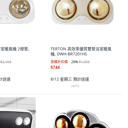
n浴室暖風機 2燈管,
TERTON 高效率優質雙管浴室暖風
機, DWH-BR7201HS
$2,104
首購折扣價
29
%
$1,055
$744
計送達
8/12 星期三
預計送達
(
437
)