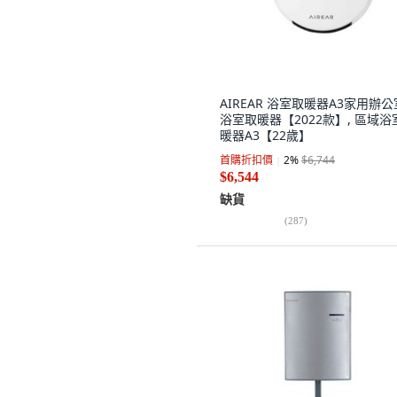
AIREAR 浴室取暖器A3家用辦公
浴室取暖器【2022款】, 區域浴
暖器A3【22歲】
首購折扣價
2
%
$6,744
$6,544
缺貨
(
287
)