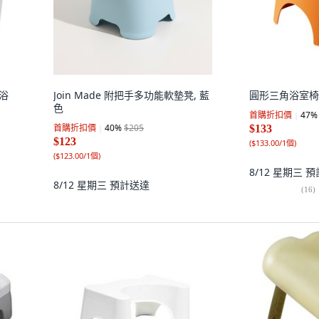
沐浴
Join Made 附把手多功能軟墊凳, 藍
圓形三角浴室椅,
色
首購折扣價
47
%
首購折扣價
40
%
$205
$133
$123
(
$133.00/1個
)
(
$123.00/1個
)
8/12 星期三
預
8/12 星期三
預計送達
(
16
)