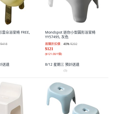
粉彩雲朵浴室椅 FREE,
Mondspot 迷你小型圓形浴室椅
YY57495, 灰色
$418
首購折扣價
40
%
$202
$121
(
$121.00/1個
)
計送達
8/12 星期三
預計送達
(
5
)