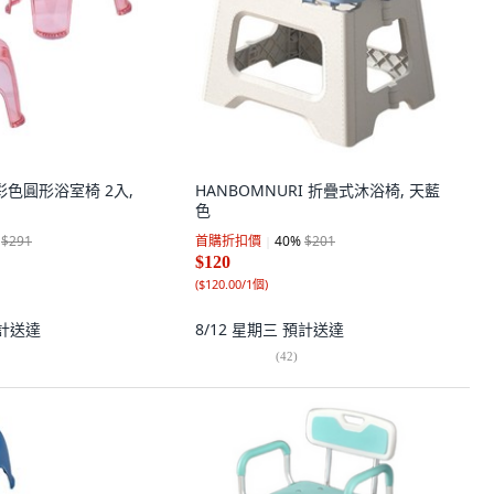
明彩色圓形浴室椅 2入,
HANBOMNURI 折疊式沐浴椅, 天藍
色
$291
首購折扣價
40
%
$201
$120
(
$120.00/1個
)
計送達
8/12 星期三
預計送達
(
42
)