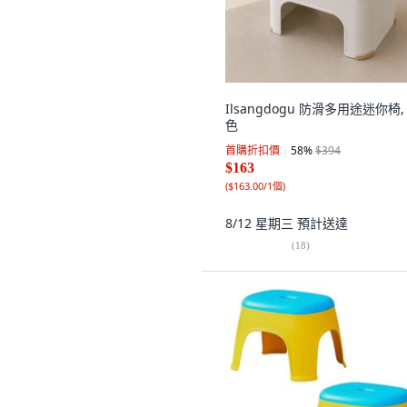
Ilsangdogu 防滑多用途迷你椅,
色
首購折扣價
58
%
$394
$163
(
$163.00/1個
)
8/12 星期三
預計送達
(
18
)