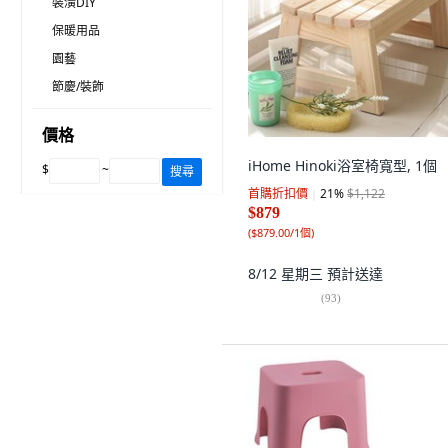
裝潢DIY
保暖用品
園藝
節慶/裝飾
價格
iHome Hinoki浴室椅寬型, 1個
$
~
搜尋
首購折扣價
21
%
$1,122
$879
(
$879.00/1個
)
8/12 星期三
預計送達
(
93
)