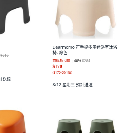
Dearmomo 可手提多用途浴室沐浴
椅, 綠色
$610
首購折扣價
40
%
$284
$170
(
$170.00/1個
)
計送達
8/12 星期三
預計送達