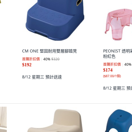
CM ONE 堅固耐用雙層腳踏凳
PEONIST 透
粉紅色
首購折扣價
40
%
$320
首購折扣價
40
%
$192
$174
(
$87.00/1個
)
8/12 星期三
預計送達
8/12 星期三
預