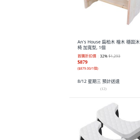
An's House 扁柏木 檜木 穩固
椅 加寬型, 1個
首購折扣價
32
%
$1,293
$879
(
$879.00/1個
)
8/12 星期三
預計送達
(
12
)