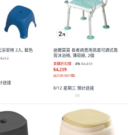
 現代浴室椅 2入, 藍色
迪爾莫莫 長者病患用高度可調式靠
背沐浴椅, 薄荷綠, 2個
$212
首購折扣價
4
%
$4,419
$4,219
(
$2109.50/1個
)
計送達
8/12 星期三
預計送達
)
(
2
)