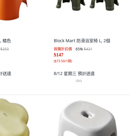
 橘色
Block Mart 防滑浴室椅 L, 2個
$253
首購折扣價
65
%
$421
$147
(
$73.50/1個
)
計送達
8/12 星期三
預計送達
(
84
)