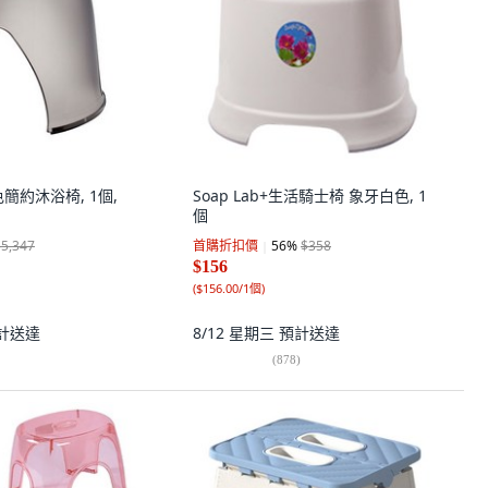
簡約沐浴椅, 1個,
Soap Lab+生活騎士椅 象牙白色, 1
個
$5,347
首購折扣價
56
%
$358
$156
(
$156.00/1個
)
計送達
8/12 星期三
預計送達
(
878
)