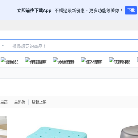
立即前往下載App
不錯過最新優惠、更多功能等著你！
下載
嬰幼兒
保健醫療
美妝保養
個人清潔
玩具休閒
格最高
最熱銷
最新上架