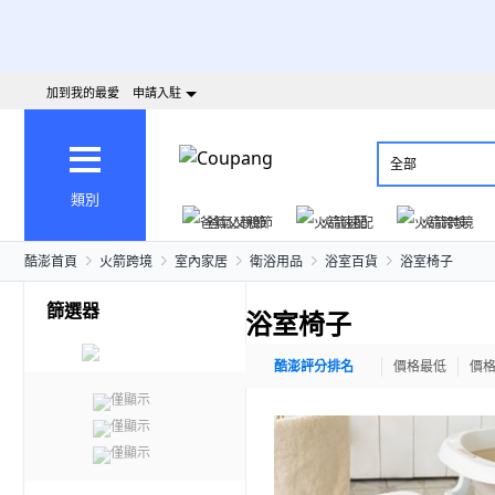
加到我的最愛
申請入駐
全部
類別
爸氣父親節
火箭速配
火箭跨境
酷澎首頁
火箭跨境
室內家居
衛浴用品
浴室百貨
浴室椅子
篩選器
浴室椅子
酷澎評分排名
價格最低
價
僅顯示
僅顯示
僅顯示