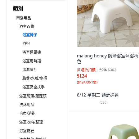
類別
衛浴用品
浴室百貨
浴室椅子
浴袍
浴室通風機
malang honey 防滑浴室沐浴椅
浴室用時鐘
色
溫濕度計
首購折扣價
59
%
$303
$124
臉盆/水瓢/水桶
(
$124.00/1個
)
浴室安全扶手
8/12 星期三
預計送達
浴室龍頭/蓮蓬頭
(
226
)
洗沐用品
毛巾/浴袍
浴室收納/整理
浴室拖鞋