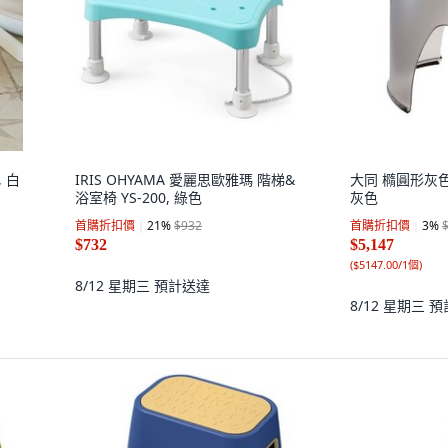
, 白
IRIS OHYAMA 愛麗思歐雅瑪 階梯&
大同 橢圓形灰色
浴室椅 YS-200, 綠色
灰色
首購折扣價
21
%
$932
首購折扣價
3
%
$732
$5,147
(
$5147.00/1個
)
8/12 星期三
預計送達
8/12 星期三
預