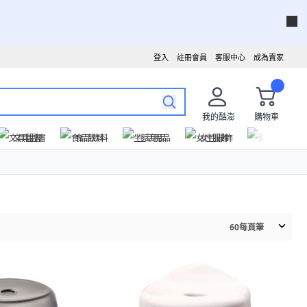
登入
註冊會員
客服中心
成為賣家
我的酷澎
購物車
文具圖書
食品飲料
生活用品
女性服飾
運動戶外
60
每頁筆