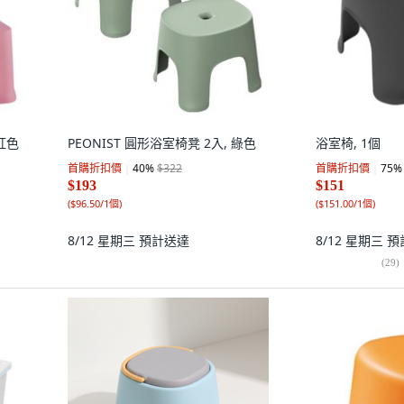
粉紅色
PEONIST 圓形浴室椅凳 2入, 綠色
浴室椅, 1個
首購折扣價
40
%
$322
首購折扣價
75
%
$193
$151
(
$96.50/1個
)
(
$151.00/1個
)
8/12 星期三
預計送達
8/12 星期三
預
(
29
)