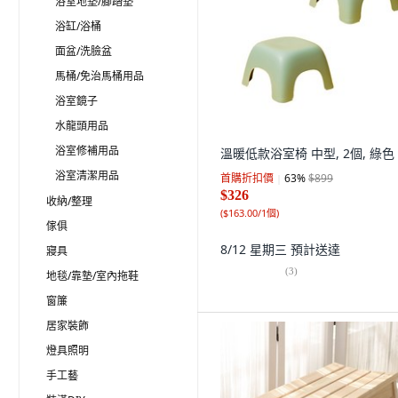
浴室地墊/腳踏墊
浴缸/浴桶
面盆/洗臉盆
馬桶/免治馬桶用品
浴室鏡子
水龍頭用品
浴室修補用品
溫暖低款浴室椅 中型, 2個, 綠色
浴室清潔用品
首購折扣價
63
%
$899
$326
收納/整理
(
$163.00/1個
)
傢俱
8/12 星期三
預計送達
寢具
(
3
)
地毯/靠墊/室內拖鞋
窗簾
居家裝飾
燈具照明
手工藝