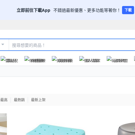
立即前往下載App
不錯過最新優惠、更多功能等著你！
下載
嬰幼兒
保健醫療
美妝保養
個人清潔
玩具休閒
格最高
最熱銷
最新上架