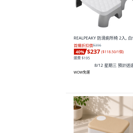
REALPEAKY 防滑廁所椅 2入, 
首購折扣價
$396
$237
40
%
(
$118.50/1個
)
運費 $195
8/12 星期三
預計送
WOW免運