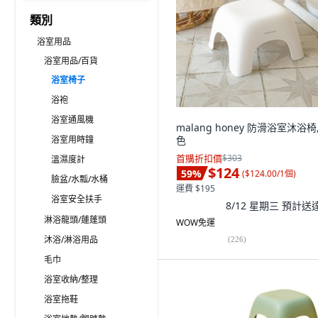
類別
浴室用品
浴室用品/百貨
浴室椅子
浴袍
浴室通風機
malang honey 防滑浴室沐浴椅
浴室用時鐘
色
首購折扣價
$303
溫濕度計
$124
59
%
(
$124.00/1個
)
臉盆/水瓢/水桶
運費 $195
浴室安全扶手
8/12 星期三
預計送
淋浴龍頭/蓮蓬頭
WOW免運
沐浴/淋浴用品
(
226
)
毛巾
浴室收納/整理
浴室拖鞋