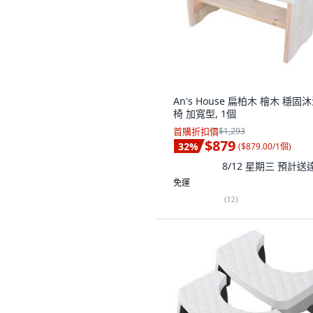
An's House 扁柏木 檜木 穩固
椅 加寬型, 1個
首購折扣價
$1,293
$879
32
%
(
$879.00/1個
)
8/12 星期三
預計送
免運
(
12
)