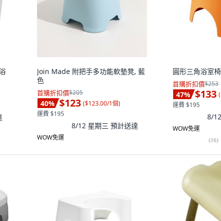
沐浴
Join Made 附把手多功能軟墊凳, 藍
圓形三角浴室椅,
色
首購折扣價
$253
$133
首購折扣價
$205
47
%
(
$123
40
%
(
$123.00/1個
)
運費 $195
運費 $195
8/
達
8/12 星期三
預計送達
WOW免運
WOW免運
(
16
)