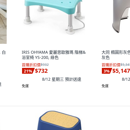
, 白
IRIS OHYAMA 愛麗思歐雅瑪 階梯&
大同 橢圓形灰色
浴室椅 YS-200, 綠色
灰色
首購折扣價
$932
首購折扣價
$5,34
$732
$5,147
21
%
3
%
8/12 星期三
預計送達
8/
達
免運
免運