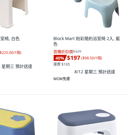
滑浴室椅, 白色
Block Mart 粉彩簡約浴室椅 2入, 藍
色
首購折扣價
$329
$225.00/1個
)
$197
40
%
(
$98.50/1個
)
運費 $195
12 星期三
預計送達
8/12 星期三
預計送達
WOW免運
)