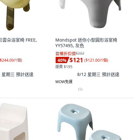
粉彩雲朵浴室椅 FREE,
Mondspot 迷你小型圓形浴室椅
YY57495, 灰色
首購折扣價
$202
$121
40
%
$244.00/1個
)
(
$121.00/1個
)
運費 $195
12 星期三
預計送達
8/12 星期三
預計送達
WOW免運
(
5
)