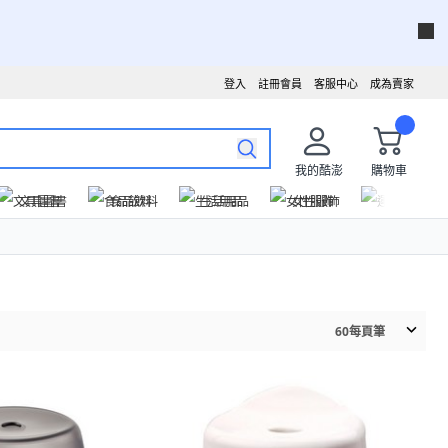
登入
註冊會員
客服中心
成為賣家
我的酷澎
購物車
文具圖書
食品飲料
生活用品
女性服飾
運動戶外
60
每頁筆