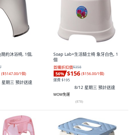
簡約沐浴椅, 1個,
Soap Lab+生活騎士椅 象牙白色, 1
個
7
首購折扣價
$358
$156
56
%
(
$5147.00/1個
)
(
$156.00/1個
)
運費 $195
12 星期三
預計送達
8/12 星期三
預計送達
WOW免運
(
878
)