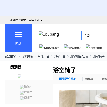
加到我的最愛
申請入駐
全部
類別
爸氣父親節
火箭速配
火箭跨境
酷澎首頁
火箭跨境
生活用品
浴室用品
浴室用品/百貨
浴室椅子
篩選器
浴室椅子
酷澎評分排名
價格最低
價
僅顯示
僅顯示
僅顯示