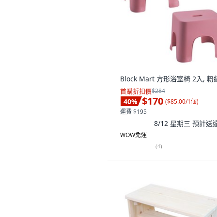
Block Mart 方形浴室椅 2入, 
首購折扣價
$284
$170
40
%
(
$85.00/1個
)
運費 $195
8/12 星期三
預計送
WOW免運
(
4
)