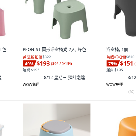
粉紅色
PEONIST 圓形浴室椅凳 2入, 綠色
浴室椅, 1個
首購折扣價
$322
首購折扣價
$610
$193
$151
40
%
75
%
(
$96.50/1個
)
(
運費 $195
運費 $195
達
8/12 星期三
預計送達
8/
WOW免運
WOW免運
(
29
)