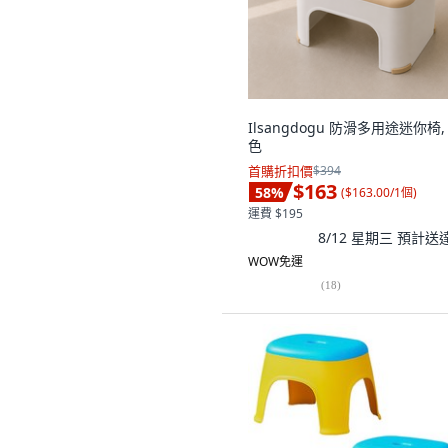
Ilsangdogu 防滑多用途迷你椅,
色
首購折扣價
$394
$163
58
%
(
$163.00/1個
)
運費 $195
8/12 星期三
預計送
WOW免運
(
18
)