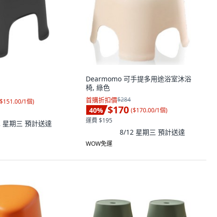
Dearmomo 可手提多用途浴室沐浴
椅, 綠色
首購折扣價
$284
$151.00/1個
)
$170
40
%
(
$170.00/1個
)
運費 $195
12 星期三
預計送達
8/12 星期三
預計送達
WOW免運