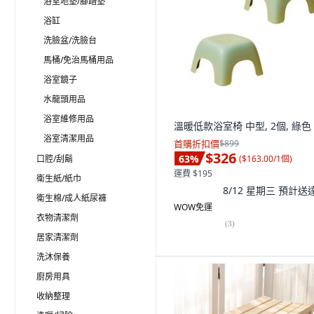
浴室地墊/腳踏墊
浴缸
洗臉盆/洗臉台
馬桶/免治馬桶用品
浴室鏡子
水龍頭用品
浴室維修用品
溫暖低款浴室椅 中型, 2個, 綠色
浴室清潔用品
首購折扣價
$899
$326
63
%
(
$163.00/1個
)
口腔/刮鬍
運費 $195
衛生紙/紙巾
8/12 星期三
預計送
衛生棉/成人紙尿褲
WOW免運
衣物清潔劑
(
3
)
居家清潔劑
洗沐保養
廚房用具
收納整理