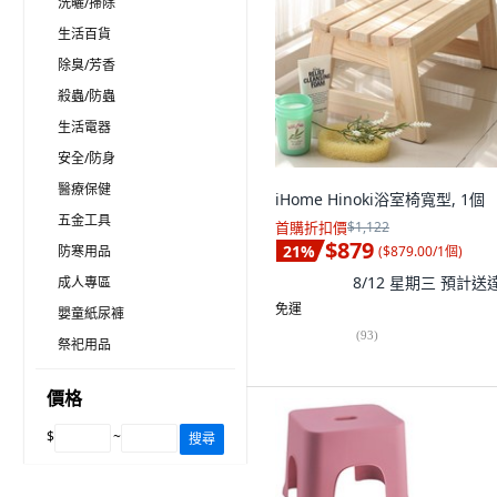
洗曬/掃除
生活百貨
除臭/芳香
殺蟲/防蟲
生活電器
安全/防身
醫療保健
iHome Hinoki浴室椅寬型, 1個
五金工具
首購折扣價
$1,122
$879
21
%
(
$879.00/1個
)
防寒用品
8/12 星期三
預計送
成人專區
免運
嬰童紙尿褲
(
93
)
祭祀用品
價格
$
~
搜尋