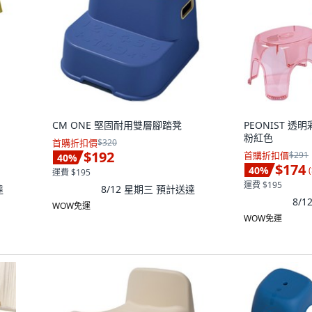
CM ONE 堅固耐用雙層腳踏凳
PEONIST 透
粉紅色
首購折扣價
$320
$192
首購折扣價
$291
40
%
$174
40
%
(
運費 $195
運費 $195
達
8/12 星期三
預計送達
8/
WOW免運
WOW免運