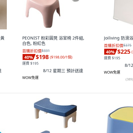
 黃
PEONIST 粉彩圓凳 浴室椅 2件組,
Joiliving 防
白色, 粉紅色
首購折扣價
$375
$225
首購折扣價
$331
40
%
(
$198
40
%
(
$198.00/1個
)
運費 $195
運費 $195
8/
達
8/12 星期三
預計送達
WOW免運
WOW免運
(
389