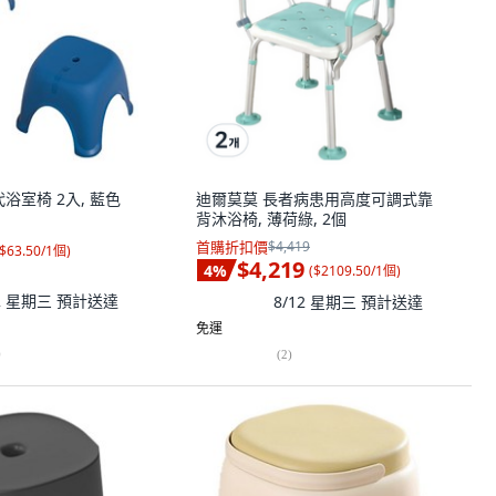
 現代浴室椅 2入, 藍色
迪爾莫莫 長者病患用高度可調式靠
背沐浴椅, 薄荷綠, 2個
首購折扣價
$4,419
$63.50/1個
)
$4,219
4
%
(
$2109.50/1個
)
12 星期三
預計送達
8/12 星期三
預計送達
免運
)
(
2
)