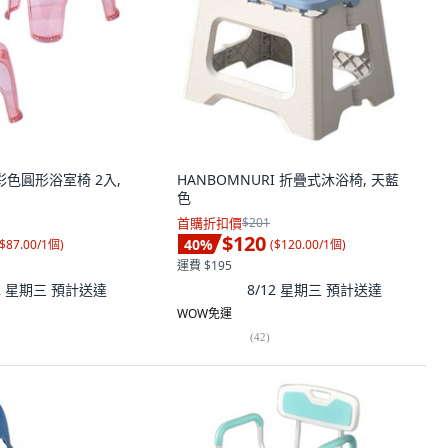
明彩色圓形浴室椅 2入,
HANBOMNURI 折疊式沐浴椅, 天藍
色
首購折扣價
$201
$120
40
%
$87.00/1個
)
(
$120.00/1個
)
運費 $195
12 星期三
預計送達
8/12 星期三
預計送達
WOW免運
(
42
)