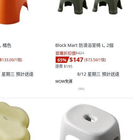
 橘色
Block Mart 防滑浴室椅 L, 2個
首購折扣價
$421
$147
65
%
$133.00/1個
)
(
$73.50/1個
)
運費 $195
12 星期三
預計送達
8/12 星期三
預計送達
WOW免運
(
84
)