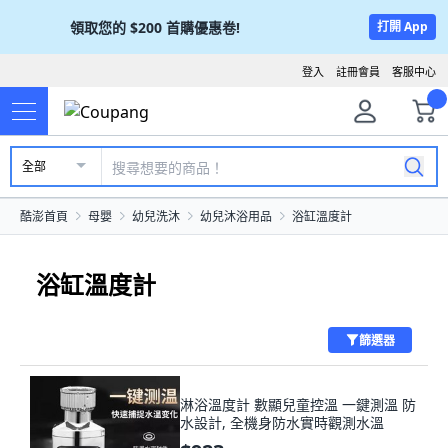
領取您的
$200
首購優惠卷!
打開 App
登入
註冊會員
客服中心
全部
酷澎首頁
母嬰
幼兒洗沐
幼兒沐浴用品
浴缸溫度計
浴缸溫度計
篩選器
淋浴溫度計 數顯兒童控溫 一鍵測溫 防
水設計, 全機身防水實時觀測水溫