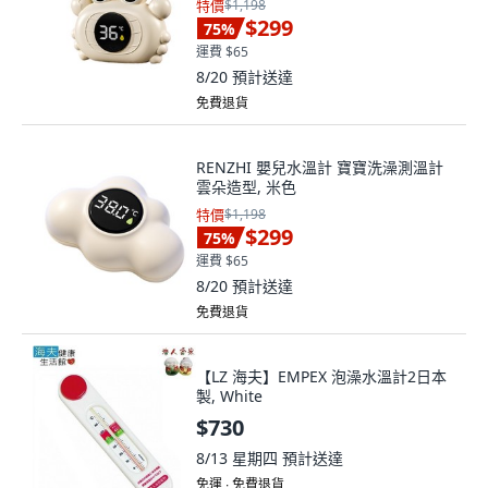
特價
$1,198
$299
75
%
運費 $65
8/20
預計送達
免費退貨
RENZHI 嬰兒水溫計 寶寶洗澡測溫計
雲朵造型, 米色
特價
$1,198
$299
75
%
運費 $65
8/20
預計送達
免費退貨
【LZ 海夫】EMPEX 泡澡水溫計2日本
製, White
$730
8/13 星期四
預計送達
免運 ∙ 免費退貨