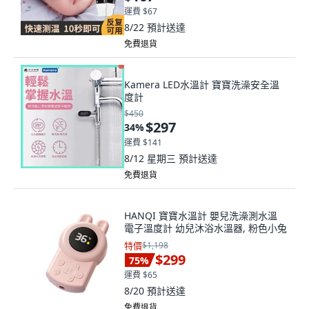
複使用
運費 $67
8/22
預計送達
免費退貨
Kamera LED水溫計 寶寶洗澡安全溫
度計
$450
$297
34
%
運費 $141
8/12 星期三
預計送達
免費退貨
HANQI 寶寶水溫計 嬰兒洗澡測水溫
電子溫度計 幼兒沐浴水溫器, 粉色小兔
特價
$1,198
$299
75
%
運費 $65
8/20
預計送達
免費退貨