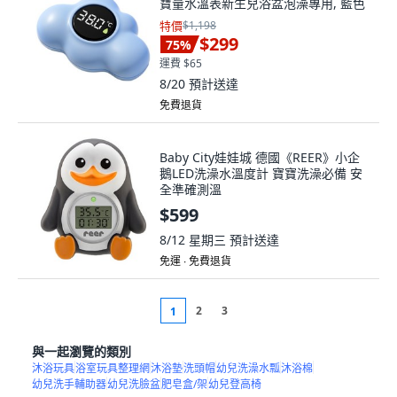
寶量水溫表新生兒浴盆泡澡專用, 藍色
特價
$1,198
$299
75
%
運費 $65
8/20
預計送達
免費退貨
Baby City娃娃城 德國《REER》小企
鵝LED洗澡水溫度計 寶寶洗澡必備 安
全準確測溫
$599
8/12 星期三
預計送達
免運 ∙ 免費退貨
2
3
1
與一起瀏覽的類別
沐浴玩具
浴室玩具整理網
沐浴墊
洗頭帽
幼兒洗澡水瓢
沐浴棉
幼兒洗手輔助器
幼兒洗臉盆
肥皂盒/架
幼兒登高椅