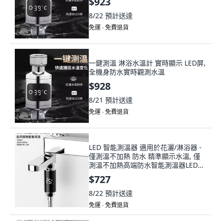
$923
8/22
預計送達
免運 ∙ 免費退貨
一鍵測溫 淋浴水溫計 實時顯示 LED屏,
全機身防水實時觀測水溫
$928
8/21
預計送達
免運 ∙ 免費退貨
LED 智能測溫器 適用於花灑/淋浴器 -
僅測溫不加熱 防水 精準顯示水溫, 僅
測溫不加熱高端防水智能測溫器LED寶
寶
$727
8/22
預計送達
免運 ∙ 免費退貨