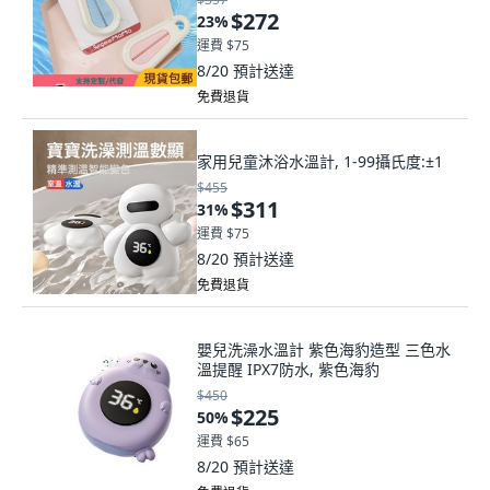
$272
23
%
運費 $75
8/20
預計送達
免費退貨
家用兒童沐浴水溫計, 1-99攝氏度:±1
$455
$311
31
%
運費 $75
8/20
預計送達
免費退貨
嬰兒洗澡水溫計 紫色海豹造型 三色水
溫提醒 IPX7防水, 紫色海豹
$450
$225
50
%
運費 $65
8/20
預計送達