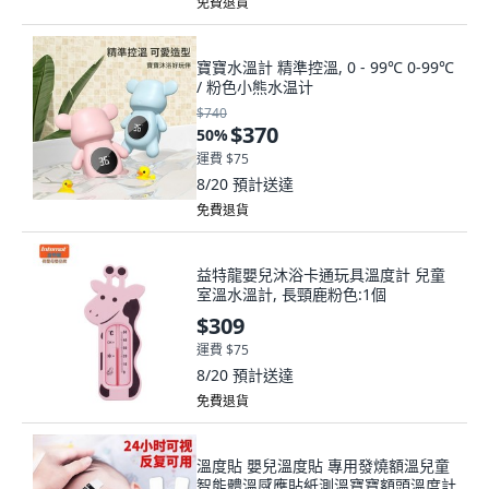
免費退貨
寶寶水溫計 精準控溫, 0 - 99℃ 0-99℃
/ 粉色小熊水温计
$740
$370
50
%
運費 $75
8/20
預計送達
免費退貨
益特龍嬰兒沐浴卡通玩具溫度計 兒童
室溫水溫計, 長頸鹿粉色:1個
$309
運費 $75
8/20
預計送達
免費退貨
溫度貼 嬰兒溫度貼 專用發燒額溫兒童
智能體溫感應貼紙測溫寶寶額頭溫度計