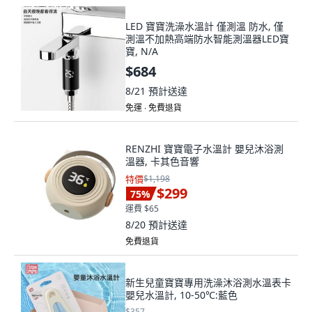
LED 寶寶洗澡水溫計 僅測溫 防水, 僅
測溫不加熱高端防水智能測溫器LED寶
寶, N/A
$684
8/21
預計送達
免運 ∙ 免費退貨
RENZHI 寶寶電子水溫計 嬰兒沐浴測
溫器, 卡其色音響
特價
$1,198
$299
75
%
運費 $65
8/20
預計送達
免費退貨
新生兒童寶寶專用洗澡沐浴測水溫表卡
嬰兒水溫計, 10-50℃:藍色
$357