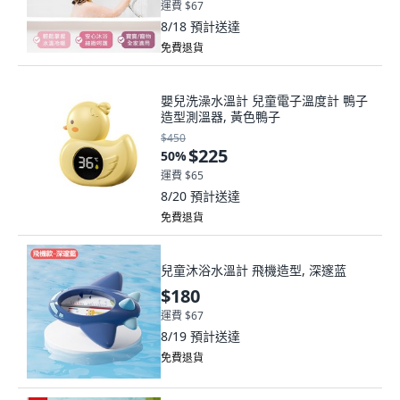
運費 $67
8/18
預計送達
免費退貨
嬰兒洗澡水溫計 兒童電子溫度計 鴨子
造型測溫器, 黃色鴨子
$450
$225
50
%
運費 $65
8/20
預計送達
免費退貨
兒童沐浴水溫計 飛機造型, 深邃蓝
$180
運費 $67
8/19
預計送達
免費退貨