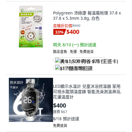
Polygreen 沛綠康 報溫魔術環 37.8 x
37.8 x 5.3mm 3.8g, 白色
首購折扣價
$600
$400
33
%
明天 8/10 (一)
預計送達
酷澎直售 ∙ 免運 ∙ 免費退貨
满 $1,500 再省 $75 (王道卡)
$17 酷澎幣回饋
LED顯示水溫計 兒童沐浴控溫器 家用
可視水龍頭溫度錶 智能洗澡測溫淋浴,
花灑溫度計
$400
運費 $67
8/18
預計送達
免費退貨