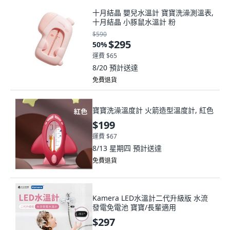
十月結晶 嬰兒水溫計 寶寶洗澡測溫表,
十月結晶 小豚鼠水溫計 粉
$590
$295
50
%
運費 $65
8/20
預計送達
免費退貨
寶寶洗澡溫度計 火箭造型溫度計, 紅色
$199
運費 $67
8/13 星期四
預計送達
免費退貨
Kamera LED水溫計二代升級版 水流
發電免電池 寶寶/長輩適用
$297