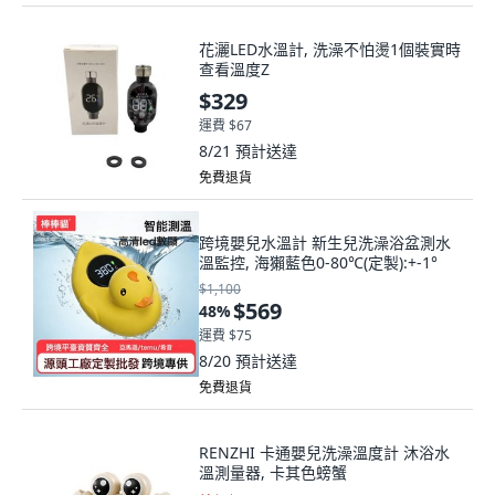
花灑LED水溫計, 洗澡不怕燙1個裝實時
查看溫度Z
$329
運費 $67
8/21
預計送達
免費退貨
跨境嬰兒水溫計 新生兒洗澡浴盆測水
溫監控, 海獺藍色0-80℃(定製):+-1°
$1,100
$569
48
%
運費 $75
8/20
預計送達
免費退貨
RENZHI 卡通嬰兒洗澡溫度計 沐浴水
溫測量器, 卡其色螃蟹