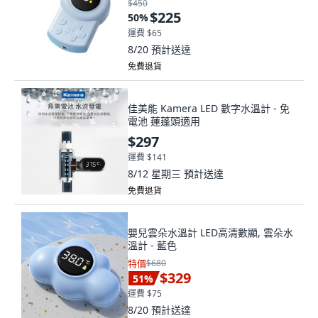
$450
$225
50
%
運費 $65
8/20
預計送達
免費退貨
佳美能 Kamera LED 數字水溫計 - 免
電池 蓮蓬頭適用
$297
運費 $141
8/12 星期三
預計送達
免費退貨
嬰兒雲朵水溫計 LED高清數顯, 雲朵水
溫計 - 藍色
特價
$680
$329
51
%
運費 $75
8/20
預計送達