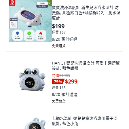
寶寶洗澡溫度計 新生兒沐浴水溫計 防
燙傷, 北極熊白色+酒精棉片2片 測水溫
度計
$199
運費 $67
8/20
預計送達
免費退貨
HANQI 嬰兒洗澡溫度計 可愛卡通螃蟹
設計, 藍色螃蟹
特價
$1,198
$299
75
%
運費 $65
8/20
預計送達
免費退貨
卡通水溫計 嬰兒兒童沐浴專用電子溫
度計, 藍色小兔