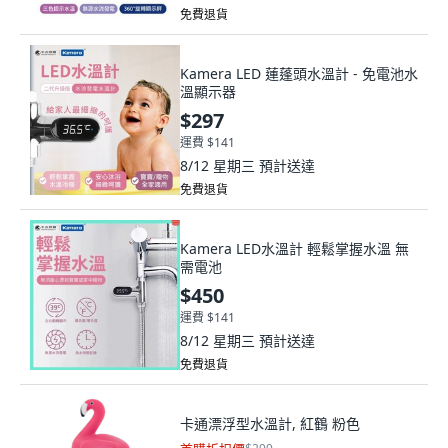
免費退貨
Kamera LED 蓮蓬頭水溫計 - 免電池水
溫顯示器
$297
運費 $141
8/12 星期三
預計送達
免費退貨
Kamera LED水溫計 輕鬆掌握水溫 無
需電池
$450
運費 $141
8/12 星期三
預計送達
免費退貨
卡通漂浮型水溫計, 紅鶴 粉色