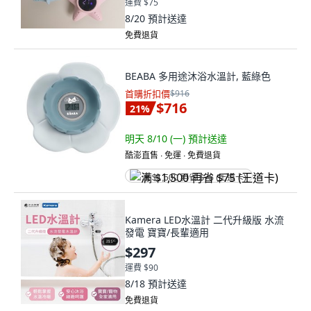
運費 $75
8/20
預計送達
免費退貨
BEABA 多用途沐浴水溫計, 藍綠色
首購折扣價
$916
$716
21
%
明天 8/10 (一)
預計送達
酷澎直售 ∙ 免運 ∙ 免費退貨
满 $1,500 再省 $75 (王道卡)
Kamera LED水溫計 二代升級版 水流
發電 寶寶/長輩適用
$297
運費 $90
8/18
預計送達
免費退貨