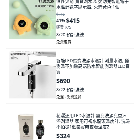
個性火箭 寶寶測水溫 嬰幼兒智能電子
水溫計數字顯示器, 火箭黃色:1個
$715
$415
41
%
運費 $75
8/20
預計送達
免費退貨
智能LED寶寶洗澡水溫計 測量水溫, 僅
測溫不加熱高端防水智能測溫器LED寶
寶
$690
8/22
預計送達
免運 ∙ 免費退貨
花灑通用LED水溫計 嬰兒洗澡兒童沐
浴測溫器 家用可視水龍頭溫度計, 洗澡
不怕燙1個裝實時查看溫度Z
$324