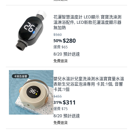
花灑智慧溫度計 LED顯示 寶寶洗澡測
溫淋浴配件, LED新款花灑溫度顯示器
無加熱
$560
$280
50
%
運費 $65
8/20
預計送達
免費退貨
嬰兒水溫計兒童洗澡測水溫寶寶量水溫
表新生兒浴盆泡澡專用 卡其:1個, 音響
卡其:1個
$455
$311
31
%
運費 $75
8/20
預計送達
免費退貨