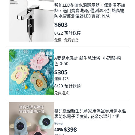
智能LED花灑水溫顯示器，僅測溫不加
熱，適用寶寶洗澡, 僅測溫不加熱高端
防水智能測溫器LED寶寶, N/A
$603
8/22
預計送達
免運 ∙ 免費退貨
A嬰兒水溫計 新生兒沐浴, 小恐龍-粉
色:0-50
$305
運費 $75
8/20
預計送達
免費退貨
嬰兒洗澡新生兒童家用澡盆專用測水溫
表防水電子溫度計, 花朵水溫計:1個
$672
$398
40
%