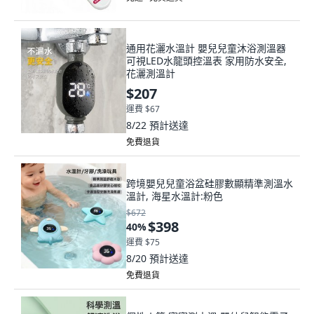
通用花灑水溫計 嬰兒兒童沐浴測溫器
可視LED水龍頭控溫表 家用防水安全,
花灑測溫計
$207
運費 $67
8/22
預計送達
免費退貨
跨境嬰兒兒童浴盆硅膠數顯精準測溫水
溫計, 海星水溫計:粉色
$672
$398
40
%
運費 $75
8/20
預計送達
免費退貨