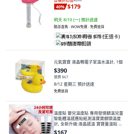
首購折扣價
$299
$179
40
%
明天 8/10 (一)
預計送達
酷澎直售 ∙ WOW免運 ∙ 免費退貨
满 $1,500 再省 $75 (王道卡)
$9 酷澎幣回饋
元氣寶寶 液晶鴨電子室溫水溫計, 1個
$390
運費 $67
8/12 星期三
預計送達
免費退貨
溫度貼 嬰兒溫度貼 專用發燒額溫兒童
智能體溫感應貼紙測溫寶寶額頭溫度
計, 全新升級:液晶感溫 寶寶量溫貼 精
準測量,甄選品質:熟睡可測 1片裝 可重
$167