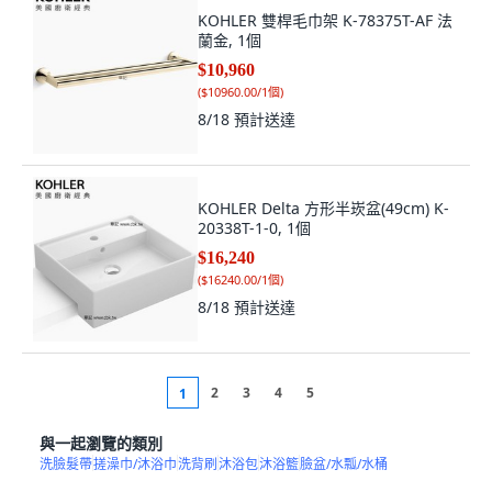
KOHLER 雙桿毛巾架 K-78375T-AF 法
蘭金, 1個
$10,960
(
$10960.00/1個
)
8/18
預計送達
KOHLER Delta 方形半崁盆(49cm) K-
20338T-1-0, 1個
$16,240
(
$16240.00/1個
)
8/18
預計送達
2
3
4
5
1
與一起瀏覽的類別
洗臉髮帶
搓澡巾/沐浴巾
洗背刷
沐浴包
沐浴籃
臉盆/水瓢/水桶