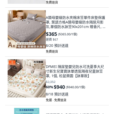
免費退貨
A類母嬰級防水夾棉床笠單件床墊保護
罩, 葉語方格A類母嬰級防水隔尿月影
灰,單個防水牀笠90x201cm 贈香片, 1
個
$365
(
$365.00/1個
)
運費 $67
8/20
預計送達
免費退貨
DFMEI 隔尿墊嬰兒防水可洗夏季大尺
寸新生兒寶寶牀單透氣隔夜兒童牀笠
罩, 1個, 松鼠樂園【牀單款】
$2,352
$940
60
%
(
$940.00/1個
)
8/18
預計送達
免運 ∙ 免費退貨