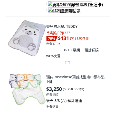
满 $1,500 再省 $75 (王道卡)
$12 酷澎幣回饋
嬰兒防水墊, TEDDY
首購折扣價
$637
$131
79
%
(
$131.00/1個
)
運費 $195
8/10 星期一
預計送達
WOW免運
(
92
)
瑞典ImseVimse預裁成型毛巾尿布墊,
1個
$3,250
(
$3250.00/1個
)
運費 $67
後天 8/8 (六)
預計送達
免費退貨