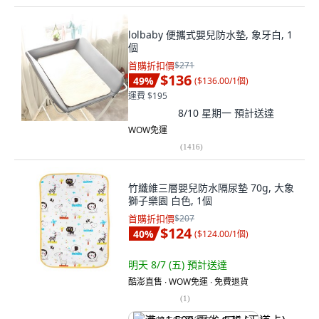
lolbaby 便攜式嬰兒防水墊, 象牙白, 1
個
首購折扣價
$271
$136
49
%
(
$136.00/1個
)
運費 $195
8/10 星期一
預計送達
WOW免運
(
1416
)
竹纖維三層嬰兒防水隔尿墊 70g, 大象
獅子樂園 白色, 1個
首購折扣價
$207
$124
40
%
(
$124.00/1個
)
明天 8/7 (五)
預計送達
酷澎直售 ∙ WOW免運 ∙ 免費退貨
(
1
)