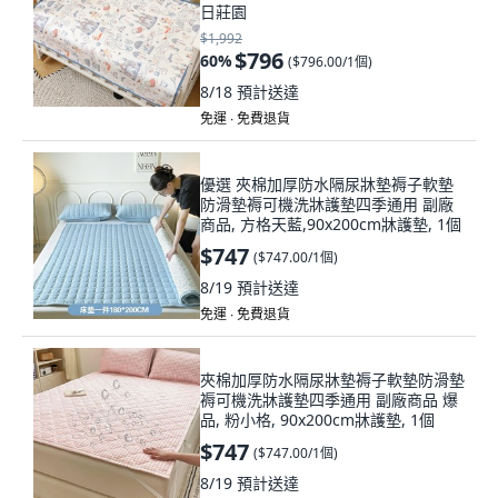
日莊園
$1,992
$796
60
%
(
$796.00/1個
)
8/18
預計送達
免運 ∙ 免費退貨
優選 夾棉加厚防水隔尿牀墊褥子軟墊
防滑墊褥可機洗牀護墊四季通用 副廠
商品, 方格天藍,90x200cm牀護墊, 1個
$747
(
$747.00/1個
)
8/19
預計送達
免運 ∙ 免費退貨
夾棉加厚防水隔尿牀墊褥子軟墊防滑墊
褥可機洗牀護墊四季通用 副廠商品 爆
品, 粉小格, 90x200cm牀護墊, 1個
$747
(
$747.00/1個
)
8/19
預計送達