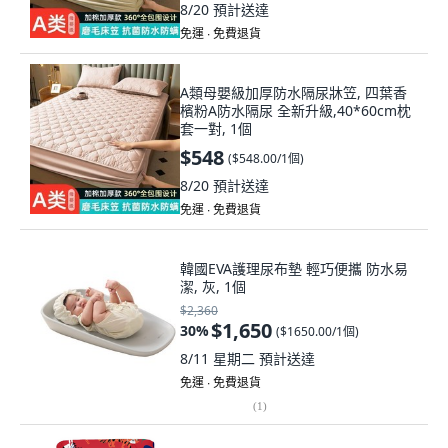
8/20
預計送達
免運 ∙ 免費退貨
A類母嬰級加厚防水隔尿牀笠, 四葉香
檳粉A防水隔尿 全新升級,40*60cm枕
套一對, 1個
$548
(
$548.00/1個
)
8/20
預計送達
免運 ∙ 免費退貨
韓國EVA護理尿布墊 輕巧便攜 防水易
潔, 灰, 1個
$2,360
$1,650
30
%
(
$1650.00/1個
)
8/11 星期二
預計送達
免運 ∙ 免費退貨
(
1
)