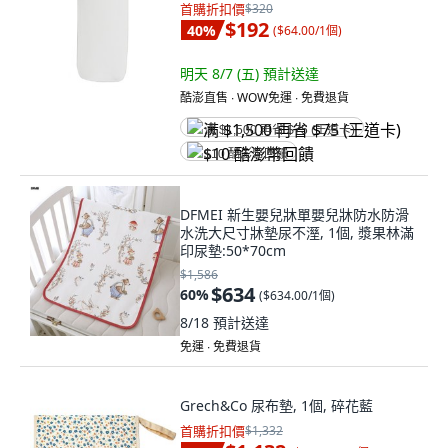
首購折扣價
$320
$192
40
%
(
$64.00/1個
)
明天 8/7 (五)
預計送達
酷澎直售 ∙ WOW免運 ∙ 免費退貨
满 $1,500 再省 $75 (王道卡)
$10 酷澎幣回饋
DFMEI 新生嬰兒牀單嬰兒牀防水防滑
水洗大尺寸牀墊尿不溼, 1個, 漿果林滿
印尿墊:50*70cm
$1,586
$634
60
%
(
$634.00/1個
)
8/18
預計送達
免運 ∙ 免費退貨
Grech&Co 尿布墊, 1個, 碎花藍
首購折扣價
$1,332