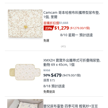
Camcam 哥本哈根布料攜帶型尿布墊,
1個, 里爾
首購折扣價
$1,668
$1,279
23
%
(
$1279.00/1個
)
8/10 星期一
預計送達
免運
(
41
)
XMXZH 寶寶外出攜帶式可折疊隔尿墊,
動物 69 x 45cm, 1個
$958
$479
50
%
(
$479.00/1個
)
運費 $75
8/18
預計送達
免費退貨
嬰兒尿布臺墊 四季可用 輕氧紗+豆豆