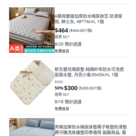
A類母嬰級加厚防水隔尿牀笠 防滑家
用, 紳士灰, 48*74cm, 1個
$464
(
$464.00/1個
)
運費 $67
8/20
預計送達
免費退貨
新生嬰兒隔尿墊 純棉紗布防水可洗透
氣吸水墊, 月亮小象30x50cm, 1個
$600
$300
50
%
(
$300.00/1個
)
運費 $67
8/18
預計送達
免費退貨
夾棉加厚防水隔尿牀墊褥子軟墊防滑墊
褥可機洗牀護墊四季通用 副廠商品, 藍