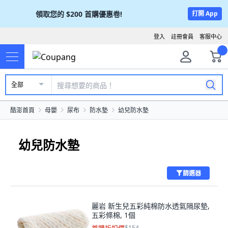
領取您的
$200
首購優惠卷!
打開 App
登入
註冊會員
客服中心
全部
酷澎首頁
母嬰
尿布
防水墊
幼兒防水墊
幼兒防水墊
篩選器
麗岩 新生兒五彩純棉防水透氣隔尿墊,
五彩條棉, 1個
$154