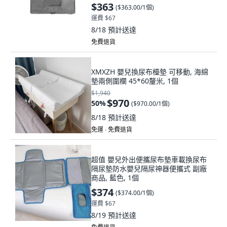
兒, 灰色, 1個
$363
(
$363.00/1個
)
運費 $67
8/18
預計送達
免費退貨
XMXZH 嬰兒換尿布檯墊 可移動, 海綿
墊兩側圍欄 45*60釐米, 1個
$1,940
$970
50
%
(
$970.00/1個
)
8/18
預計送達
免運 ∙ 免費退貨
超值 嬰兒外出便攜尿布墊車載換尿布
隔尿墊防水嬰兒隔尿神器便攜式 副廠
商品, 藍色, 1個
$374
(
$374.00/1個
)
運費 $67
8/19
預計送達