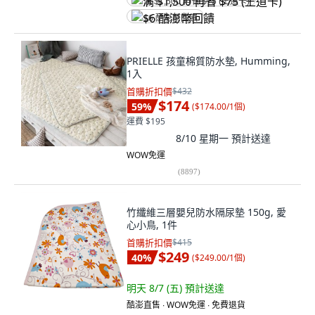
满 $1,500 再省 $75 (王道卡)
$6 酷澎幣回饋
PRIELLE 孩童棉質防水墊, Humming,
1入
首購折扣價
$432
$174
59
%
(
$174.00/1個
)
運費 $195
8/10 星期一
預計送達
WOW免運
(
8897
)
竹纖維三層嬰兒防水隔尿墊 150g, 愛
心小鳥, 1件
首購折扣價
$415
$249
40
%
(
$249.00/1個
)
明天 8/7 (五)
預計送達
酷澎直售 ∙ WOW免運 ∙ 免費退貨