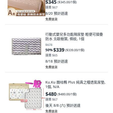
$345
(
$345.00/1個
)
運費 $67
8/20
預計送達
免費退貨
行動式嬰兒多功能隔尿墊 輕便可摺疊
防水 北歐樹葉, 條紋, 1個
$678
$339
50
%
(
$339.00/1個
)
運費 $65
8/18
預計送達
免費退貨
Ku.Ku 酷咕鴨 Plus 純真之瞳透氣尿墊,
1個, N/A
$480
(
$480.00/1個
)
運費 $67
後天 8/8 (六)
預計送達
免費退貨