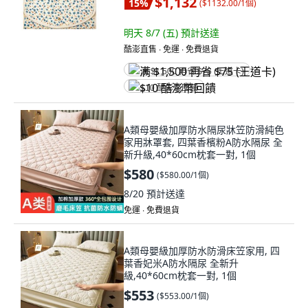
$1,132
15
%
(
$1132.00/1個
)
明天 8/7 (五)
預計送達
酷澎直售 ∙ 免運 ∙ 免費退貨
满 $1,500 再省 $75 (王道卡)
$10 酷澎幣回饋
A類母嬰級加厚防水隔尿牀笠防滑純色
家用牀罩套, 四葉香檳粉A防水隔尿 全
新升級,40*60cm枕套一對, 1個
$580
(
$580.00/1個
)
8/20
預計送達
免運 ∙ 免費退貨
A類母嬰級加厚防水防滑床笠家用, 四
葉香妃米A防水隔尿 全新升
級,40*60cm枕套一對, 1個
$553
(
$553.00/1個
)