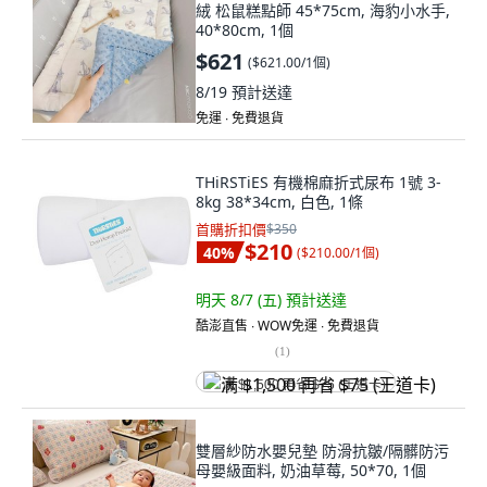
絨 松鼠糕點師 45*75cm, 海豹小水手,
40*80cm, 1個
$621
(
$621.00/1個
)
8/19
預計送達
免運 ∙ 免費退貨
THiRSTiES 有機棉麻折式尿布 1號 3-
8kg 38*34cm, 白色, 1條
首購折扣價
$350
$210
40
%
(
$210.00/1個
)
明天 8/7 (五)
預計送達
酷澎直售 ∙ WOW免運 ∙ 免費退貨
(
1
)
满 $1,500 再省 $75 (王道卡)
雙層紗防水嬰兒墊 防滑抗皺/隔髒防污
母嬰級面料, 奶油草莓, 50*70, 1個