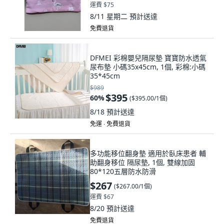
運費 $75
8/11 星期二
預計送達
免費退貨
DFMEI 彩棉嬰兒隔尿墊 寶寶防水透氣
尿布墊 小碼35x45cm, 1個, 彩棉:小碼
35*45cm
$989
$395
60
%
(
$395.00/1個
)
8/18
預計送達
免運 ∙ 免費退貨
多功能移位翻身墊 適用於臥床患者 輔
助翻身移位 隔尿墊, 1個, 雙線加固
80*120五層防水防滑
$267
(
$267.00/1個
)
運費 $67
8/20
預計送達
免費退貨