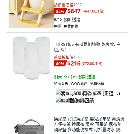
折扣後價格
$997
$647
35
%
(
$647.00/1個
)
8/18
預計送達
免運 ∙ 免費退貨
THiRSTiES 有機棉加強墊 乾爽款, 白
色, 3片
首購折扣價
$360
$216
40
%
(
$72.00/1個
)
明天 8/7 (五)
預計送達
酷澎直售 ∙ WOW免運 ∙ 免費退貨
满 $1,500 再省 $75 (王道卡)
$11 酷澎幣回饋
換尿墊 寶寶換尿墊 嬰兒尿布墊 易清洗
方便攜帶 換尿布 柔軟 可脫卸 尿布墊
隔尿墊 多功能便攜式 可折疊防水 嬰