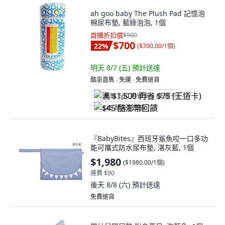
ah goo baby The Plush Pad 記憶泡
棉尿布墊, 藍綠泡泡, 1個
首購折扣價
$900
$700
22
%
(
$700.00/1個
)
明天 8/7 (五)
預計送達
酷澎直售 ∙ 免運 ∙ 免費退貨
满 $1,500 再省 $75 (王道卡)
$45 酷澎幣回饋
『BabyBites』西班牙鯊魚咬一口多功
能可攜式防水尿布墊, 湛灰藍, 1個
$1,980
(
$1980.00/1個
)
運費 $90
後天 8/8 (六)
預計送達
免費退貨