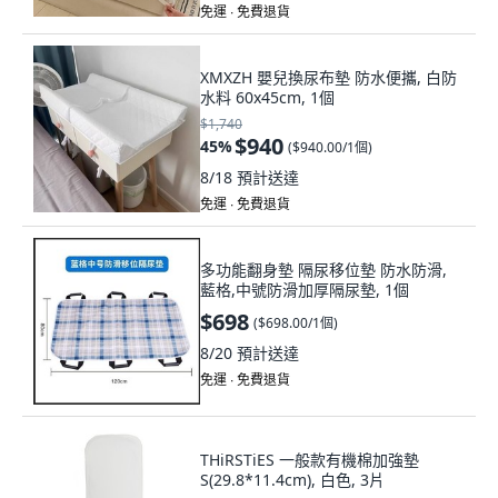
免運 ∙ 免費退貨
XMXZH 嬰兒換尿布墊 防水便攜, 白防
水料 60x45cm, 1個
$1,740
$940
45
%
(
$940.00/1個
)
8/18
預計送達
免運 ∙ 免費退貨
多功能翻身墊 隔尿移位墊 防水防滑,
藍格,中號防滑加厚隔尿墊, 1個
$698
(
$698.00/1個
)
8/20
預計送達
免運 ∙ 免費退貨
THiRSTiES 一般款有機棉加強墊
S(29.8*11.4cm), 白色, 3片