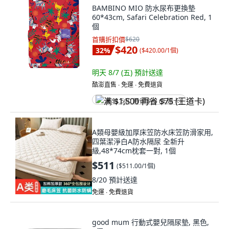
BAMBINO MIO 防水尿布更換墊
60*43cm, Safari Celebration Red, 1
個
首購折扣價
$620
$420
32
%
(
$420.00/1個
)
明天 8/7 (五)
預計送達
酷澎直售 ∙ 免運 ∙ 免費退貨
满 $1,500 再省 $75 (王道卡)
A類母嬰級加厚床笠防水床笠防滑家用,
四葉潔淨白A防水隔尿 全新升
級,48*74cm枕套一對, 1個
$511
(
$511.00/1個
)
8/20
預計送達
免運 ∙ 免費退貨
good mum 行動式嬰兒隔尿墊, 黑色,