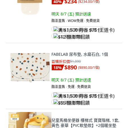
$234
40
%
(
$234.00/1個
)
明天 8/7 (五)
預計送達
酷澎直售 ∙ WOW免運 ∙ 免費退貨
满 $1,500 再省 $75 (王道卡)
$12 酷澎幣回饋
FABELAB 尿布墊, 水磨石白, 1個
首購折扣價
$1,090
$890
18
%
(
$890.00/1個
)
明天 8/7 (五)
預計送達
酷澎直售 ∙ 免運 ∙ 免費退貨
满 $1,500 再省 $75 (王道卡)
$55 酷澎幣回饋
兒童馬桶坐便器 樓梯式 寶寶階梯, 1套,
黃色 豪華【PVC軟墊款】+2個暖坐墊