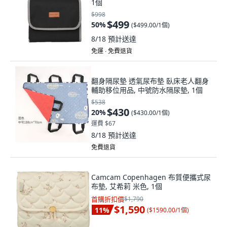
1個
$998
$499
50
%
(
$499.00/1個
)
8/18
預計送達
免運 ∙ 免費退貨
翻身隔尿墊 透氣尿布墊 臥床老人翻身
輔助移位用品, 中號防水隔尿墊, 1個
$538
$430
20
%
(
$430.00/1個
)
運費 $67
8/18
預計送達
免費退貨
Camcam Copenhagen 布質便攜式尿
布墊, 艾希莉 米色, 1個
首購折扣價
$1,790
$1,590
11
%
(
$1590.00/1個
)