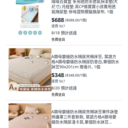
晴晴百寶盒 多用途防水透氣保潔墊(大
尺寸) 月經墊 高CP值寶寶小孩實用透
氣隔尿墊 保母證照模擬換尿布, 1個
$688
(
$688.00/1個
)
運費 $67
8/18
預計送達
免費退貨
A類母嬰級防水隔尿夾棉床笠, 葉語方
格A類母嬰級防水隔尿奶昔白,單個防水
牀笠90x201cm 贈香片, 1個
$348
(
$348.00/1個
)
運費 $67
8/20
預計送達
免費退貨
A類母嬰級防水隔尿夾棉牀笠單件牀墊
保護罩三件套新款, 葉語方格A類母嬰
級防水隔尿淺卡其,單個防水牀笠
90x201cm 贈香片, 1個