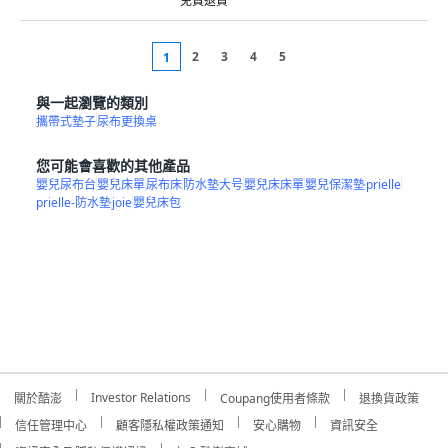
免費退貨
2
3
4
5
1
與一起瀏覽的類別
攜帶式墊子
尿布更換桌
您可能會喜歡的其他產品
嬰兒尿布台
嬰兒床單
尿布床
防水墊大号
嬰兒床床單
嬰兒保潔墊
prielle
prielle-防水墊
joie
嬰兒床包
Investor Relations
關於酷澎
Coupang使用者條款
退換貨政策
信任管理中心
顧客隱私權政策通知
安心購物
資訊安全