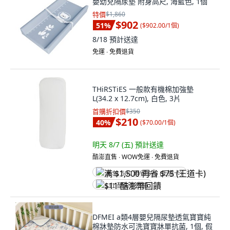
嬰幼兒隔尿墊 附身高尺, 海藍色, 1個
特價
$1,860
$902
51
%
(
$902.00/1個
)
8/18
預計送達
免運 ∙ 免費退貨
THiRSTiES 一般款有機棉加強墊
L(34.2 x 12.7cm), 白色, 3片
首購折扣價
$350
$210
40
%
(
$70.00/1個
)
明天 8/7 (五)
預計送達
酷澎直售 ∙ WOW免運 ∙ 免費退貨
满 $1,500 再省 $75 (王道卡)
$11 酷澎幣回饋
DFMEI a類4層嬰兒隔尿墊透氣寶寶純
棉牀墊防水可洗寶寶牀單抗菌, 1個, 假