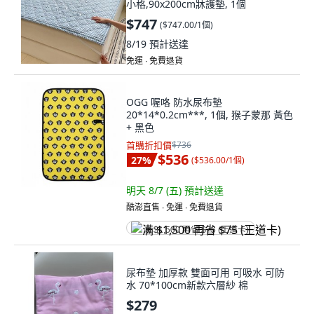
小格,90x200cm牀護墊, 1個
$747
(
$747.00/1個
)
8/19
預計送達
免運 ∙ 免費退貨
OGG 喔咯 防水尿布墊
20*14*0.2cm***, 1個, 猴子蒙那 黃色
+ 黑色
首購折扣價
$736
$536
27
%
(
$536.00/1個
)
明天 8/7 (五)
預計送達
酷澎直售 ∙ 免運 ∙ 免費退貨
满 $1,500 再省 $75 (王道卡)
尿布墊 加厚款 雙面可用 可吸水 可防
水 70*100cm新款六層紗 棉
$279