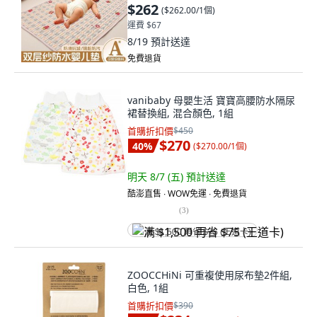
$262
(
$262.00/1個
)
運費 $67
8/19
預計送達
免費退貨
vanibaby 母嬰生活 寶寶高腰防水隔尿
裙替換組, 混合顏色, 1組
首購折扣價
$450
$270
40
%
(
$270.00/1個
)
明天 8/7 (五)
預計送達
酷澎直售 ∙ WOW免運 ∙ 免費退貨
(
3
)
满 $1,500 再省 $75 (王道卡)
ZOOCCHiNi 可重複使用尿布墊2件組,
白色, 1組
首購折扣價
$390