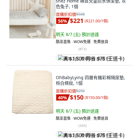
shez Home 棉質兒童防水保潔墊, 灰
色兔子, 1個
首購折扣價
$508
$221
56
%
(
$221.00/1個
)
明天 8/7 (五)
預計送達
酷澎直售 ∙ WOW免運 ∙ 免費退貨
(
873
)
满 $1,500 再省 $75 (王道卡)
OhBabyLying 四層有機彩棉隔尿墊,
棕白條紋, 1個
首購折扣價
$250
$150
40
%
(
$150.00/1個
)
明天 8/7 (五)
預計送達
酷澎直售 ∙ WOW免運 ∙ 免費退貨
(
103
)
满 $1,500 再省 $75 (王道卡)