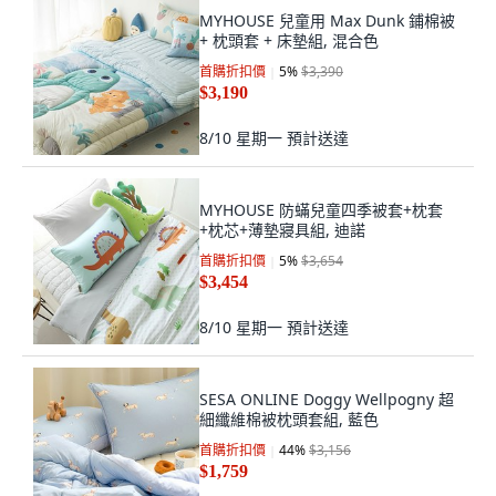
MYHOUSE 兒童用 Max Dunk 鋪棉被
+ 枕頭套 + 床墊組, 混合色
首購折扣價
5
%
$3,390
$3,190
8/10 星期一
預計送達
MYHOUSE 防蟎兒童四季被套+枕套
+枕芯+薄墊寢具組, 迪諾
首購折扣價
5
%
$3,654
$3,454
8/10 星期一
預計送達
SESA ONLINE Doggy Wellpogny 超
細纖維棉被枕頭套組, 藍色
首購折扣價
44
%
$3,156
$1,759