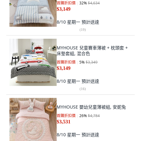
首購折扣價
32
%
$4,634
$3,149
8/10 星期一
預計送達
(
19
)
MYHOUSE 兒童賽車薄被 + 枕頭套 +
床墊套組, 混合色
首購折扣價
5
%
$3,349
$3,149
8/10 星期一
預計送達
(
16
)
MYHOUSE 嬰幼兒童薄被組, 安妮兔
首購折扣價
26
%
$4,784
$3,531
8/10 星期一
預計送達