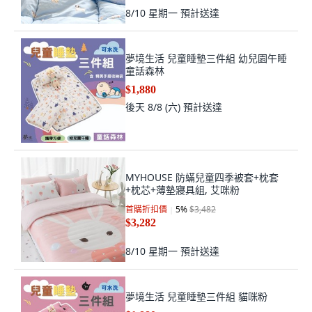
8/10 星期一
預計送達
夢境生活 兒童睡墊三件組 幼兒園午睡
童話森林
$1,880
後天 8/8 (六)
預計送達
MYHOUSE 防蟎兒童四季被套+枕套
+枕芯+薄墊寢具組, 艾咪粉
首購折扣價
5
%
$3,482
$3,282
8/10 星期一
預計送達
夢境生活 兒童睡墊三件組 貓咪粉