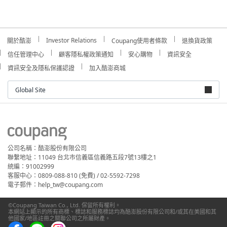
Investor Relations
關於酷澎
Coupang使用者條款
退換貨政策
信任管理中心
顧客隱私權政策通知
安心購物
資訊安全
資訊安全及隱私保護認證
加入酷澎商城
Global Site
公司名稱：酷澎股份有限公司
聯繫地址：11049 台北市信義區信義路五段7號13樓之1
統編：91002999
客服中心：0809-088-810 (免費) / 02-5592-7298
電子郵件：help_tw@coupang.com
©Coupang Taiwan Co., Ltd. 保留所有權利。
本網站上顯示的所有商標、標誌和服務標誌均為酷澎股份有限公司和/或其在美國和其
他國家/地區註冊之關聯公司之所屬財產。