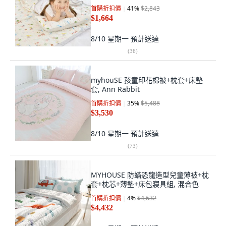
首購折扣價
41
%
$2,843
$1,664
8/10 星期一
預計送達
(
36
)
myhouSE 孩童印花棉被+枕套+床墊
套, Ann Rabbit
首購折扣價
35
%
$5,488
$3,530
8/10 星期一
預計送達
(
73
)
MYHOUSE 防蟎恐龍造型兒童薄被+枕
套+枕芯+薄墊+床包寢具組, 混合色
首購折扣價
4
%
$4,632
$4,432