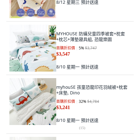
8/12 星期三
預計送達
MYHOUSE 防蟎兒童四季被套+枕套
+枕芯+薄墊寢具組, 恐龍樂園
首購折扣價
5
%
$3,747
$3,547
8/10 星期一
預計送達
myhouSE 孩童恐龍印花羽絨被+枕套
+床墊, Dino
首購折扣價
32
%
$4,784
$3,241
8/10 星期一
預計送達
(
15
)