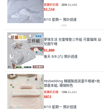
首購折扣價
38
%
$2,488
$1,534
8/10 星期一
預計送達
(
15
)
夢境生活 兒童睡墊三件組 可愛貓咪 幼
兒園午睡
$1,880
後天 8/8 (六)
預計送達
Yesbedding 韓國製造孩童午睡被+枕
頭基本組, 珊瑚粉色
首購折扣價
19
%
$1,051
$851
8/10 星期一
預計送達