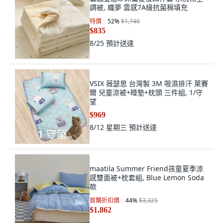
調被, 織夢 雲感7A級抗菌棉填充
特價
52
%
$1,740
$835
8/25
預計送達
VSIX 薇瑟思 台灣製 3M 吸濕排汗 萊賽
爾 兒童涼被+睡墊+枕頭 三件組, 1/守
望
$969
8/12 星期三
預計送達
maatila Summer Friend孩童夏季涼
感雙面被+枕套組, Blue Lemon Soda
款
首購折扣價
44
%
$3,325
$1,862