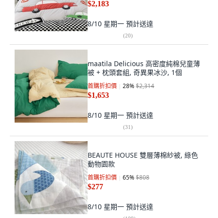
$2,183
8/10 星期一
預計送達
(
20
)
maatila Delicious 高密度純棉兒童薄
被 + 枕頭套組, 奇異果冰沙, 1個
首購折扣價
28
%
$2,314
$1,653
8/10 星期一
預計送達
(
31
)
BEAUTE HOUSE 雙層薄棉紗被, 綠色
動物園款
首購折扣價
65
%
$808
$277
8/10 星期一
預計送達