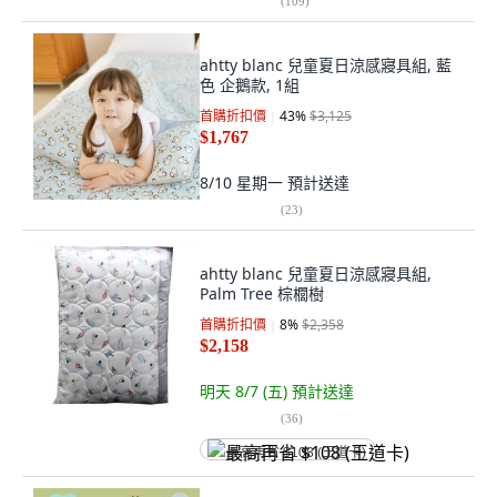
(
109
)
ahtty blanc 兒童夏日涼感寢具組, 藍
色 企鵝款, 1組
首購折扣價
43
%
$3,125
$1,767
8/10 星期一
預計送達
(
23
)
ahtty blanc 兒童夏日涼感寢具組,
Palm Tree 棕櫚樹
首購折扣價
8
%
$2,358
$2,158
明天 8/7 (五)
預計送達
(
36
)
最高再省 $108 (王道卡)