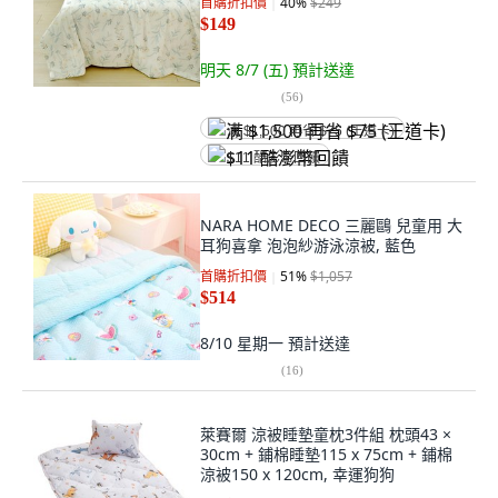
首購折扣價
40
%
$249
$149
明天 8/7 (五)
預計送達
(
56
)
满 $1,500 再省 $75 (王道卡)
$11 酷澎幣回饋
NARA HOME DECO 三麗鷗 兒童用 大
耳狗喜拿 泡泡紗游泳涼被, 藍色
首購折扣價
51
%
$1,057
$514
8/10 星期一
預計送達
(
16
)
萊賽爾 涼被睡墊童枕3件組 枕頭43 ×
30cm + 鋪棉睡墊115 x 75cm + 鋪棉
涼被150 x 120cm, 幸運狗狗