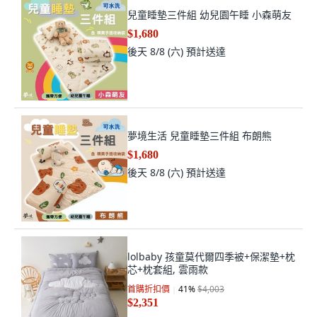
兒童睡墊三件組 幼兒園午睡 小森萌友
$1,680
後天 8/8 (六)
預計送達
夢境生活 兒童睡墊三件組 布朗熊
$1,680
後天 8/8 (六)
預計送達
lolbaby 孩童莫代爾四季被+保潔墊+枕
芯+枕套組, 雲雨款
首購折扣價
41
%
$4,003
$2,351