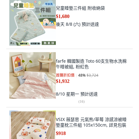
兒童睡墊三件組 附收納袋
$1,680
後天 8/8 (六)
預計送達
farfe 韓國製造 Toto 60支生物水洗棉
午睡被組, 粉紅色
首購折扣價
48
%
$3,724
$1,932
8/10 星期一
預計送達
(
16
)
VSIX 薇瑟思 元氣熊/草莓 涼感涼被睡
墊童枕三件組 105x150cm, 詳見包裝
$918