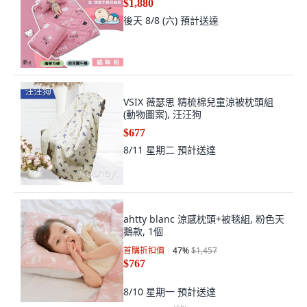
$1,880
後天 8/8 (六)
預計送達
VSIX 薇瑟思 精梳棉兒童涼被枕頭組
(動物圖案), 汪汪狗
$677
8/11 星期二
預計送達
ahtty blanc 涼感枕頭+被毯組, 粉色天
鵝款, 1個
首購折扣價
47
%
$1,457
$767
8/10 星期一
預計送達