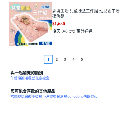
夢境生活 兒童睡墊三件組 幼兒園午睡
獨角獸
$1,680
後天 8/8 (六)
預計送達
2
3
4
5
1
與一起瀏覽的類別
午睡棉被
毛毯
幼兒童被套
您可能會喜歡的其他產品
六層紗防踢被
小被被
小涼被
嬰兒涼被
donodono防踢背心