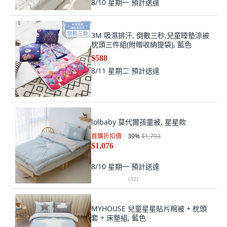
8/10 星期一
預計送達
3M 吸濕排汗, 倒數三秒,兒童睡墊涼被
枕頭三件組(附贈收納提袋), 藍色
$588
8/11 星期二
預計送達
lolbaby 莫代爾孩童被, 星星款
首購折扣價
39
%
$1,793
$1,076
8/10 星期一
預計送達
(
32
)
MYHOUSE 兒童星星貼片棉被 + 枕頭
套 + 床墊組, 藍色