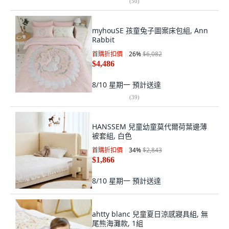
(
50
)
myhouSE 孩童兔子圖案床包組, Ann
Rabbit
首購折扣價
26
%
$6,082
$4,486
8/10 星期一
預計送達
(
39
)
HANSSEM 兒童幼童莫代爾荷葉邊薄
被套組, 白色
首購折扣價
34
%
$2,843
$1,866
8/10 星期一
預計送達
ahtty blanc 兒童夏日涼感寢具組, 無
尾熊海灘款, 1組