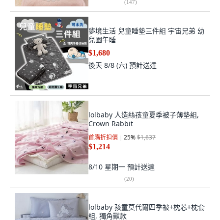
(
147
)
夢境生活 兒童睡墊三件組 宇宙兄弟 幼
兒園午睡
$1,680
後天 8/8 (六)
預計送達
lolbaby 人造絲孩童夏季被子薄墊組,
Crown Rabbit
首購折扣價
25
%
$1,637
$1,214
8/10 星期一
預計送達
(
20
)
lolbaby 孩童莫代爾四季被+枕芯+枕套
組, 獨角獸款