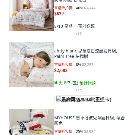
首購折扣價
46
%
$1,172
$632
8/10 星期一
預計送達
(
54
)
ahtty blanc 兒童夏日涼感寢具組,
Palm Tree 棕櫚樹
首購折扣價
8
%
$2,283
$2,083
明天 8/7 (五)
預計送達
(
22
)
最高再省 $105 (王道卡)
MYHOUSE 賽車薄被兒童寢具組, 混合
顏色
首購折扣價
25
%
$2,934