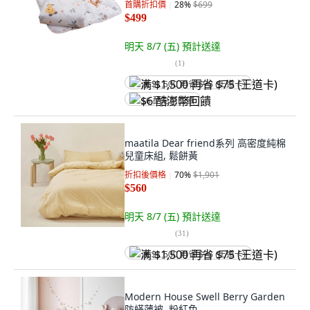
首購折扣價
28
%
$699
$499
明天 8/7 (五)
預計送達
(
1
)
满 $1,500 再省 $75 (王道卡)
$6 酷澎幣回饋
maatila Dear friend系列 高密度純棉
兒童床組, 鬆餅黃
折扣後價格
70
%
$1,901
$560
明天 8/7 (五)
預計送達
(
31
)
满 $1,500 再省 $75 (王道卡)
Modern House Swell Berry Garden
防蟎薄被, 粉紅色