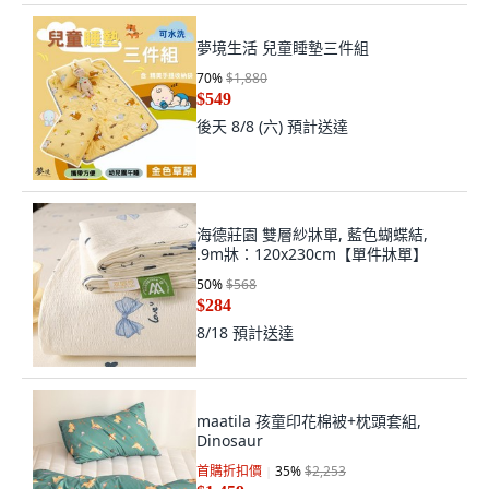
夢境生活 兒童睡墊三件組
70
%
$1,880
$549
後天 8/8 (六)
預計送達
海德莊園 雙層紗牀單, 藍色蝴蝶結,
.9m牀：120x230cm【單件牀單】
50
%
$568
$284
8/18
預計送達
maatila 孩童印花棉被+枕頭套組,
Dinosaur
首購折扣價
35
%
$2,253