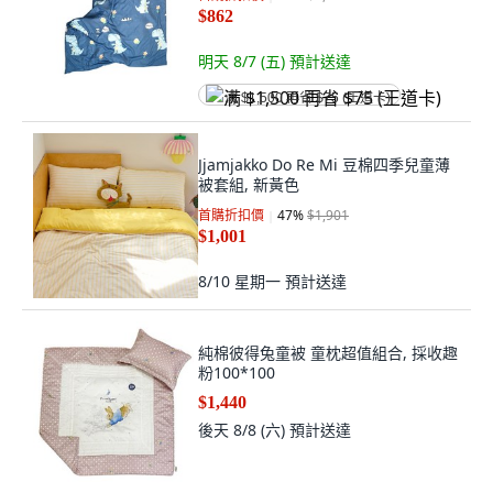
$862
明天 8/7 (五)
預計送達
满 $1,500 再省 $75 (王道卡)
Jjamjakko Do Re Mi 豆棉四季兒童薄
被套組, 新黃色
首購折扣價
47
%
$1,901
$1,001
8/10 星期一
預計送達
純棉彼得兔童被 童枕超值組合, 採收趣
粉100*100
$1,440
後天 8/8 (六)
預計送達