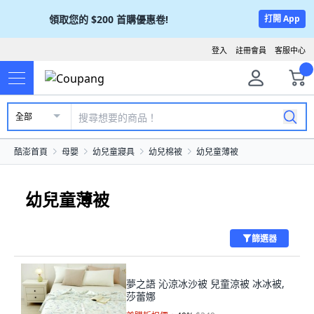
領取您的
$200
首購優惠卷!
打開 App
登入
註冊會員
客服中心
全部
酷澎首頁
母嬰
幼兒童寢具
幼兒棉被
幼兒童薄被
幼兒童薄被
篩選器
夢之語 沁涼冰沙被 兒童涼被 冰冰被,
莎蕾娜