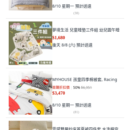
8/10 星期一
預計送達
(
38
)
夢境生活 兒童睡墊三件組 幼兒園午睡
$1,680
後天 8/8 (六)
預計送達
MYHOUSE 孩童四季棉被套, Racing
首購折扣價
50
%
$6,951
$3,470
8/10 星期一
預計送達
(
81
)
雲感雙層紗床蓋夏被四件套 水洗棉空