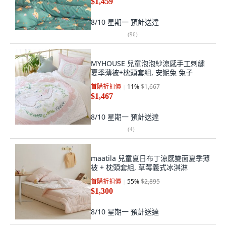
$1,459
8/10 星期一
預計送達
(
96
)
MYHOUSE 兒童泡泡紗涼感手工刺繡
夏季薄被+枕頭套組, 安妮兔 兔子
首購折扣價
11
%
$1,667
$1,467
8/10 星期一
預計送達
(
4
)
maatila 兒童夏日布丁涼感雙面夏季薄
被 + 枕頭套組, 草莓義式冰淇淋
首購折扣價
55
%
$2,895
$1,300
8/10 星期一
預計送達