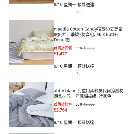
8/10 星期一
預計送達
(
14
)
maatila Cotton Candy孩童60支高密
度純棉四季被+枕套組, Milk Butter
Donut款
首購折扣價
55
%
$3,287
$1,477
8/10 星期一
預計送達
(
16
)
ahtty blanc 兒童用柔軟莫代爾涼感枕
頭含枕芯 + 涼感棉被組, 冷灰色
首購折扣價
30
%
$3,995
$2,764
8/10 星期一
預計送達