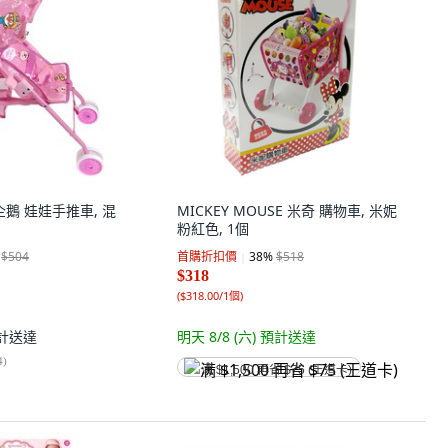
小企鵝 娃娃手推車, 混
MICKEY MOUSE 米奇 購物車, 米妮
粉紅色, 1個
$504
首購折扣價
38
%
$518
$318
(
$318.00/1個
)
計送達
明天 8/8 (六)
預計送達
4
)
满 $1,500 再省 $75 (王道卡)