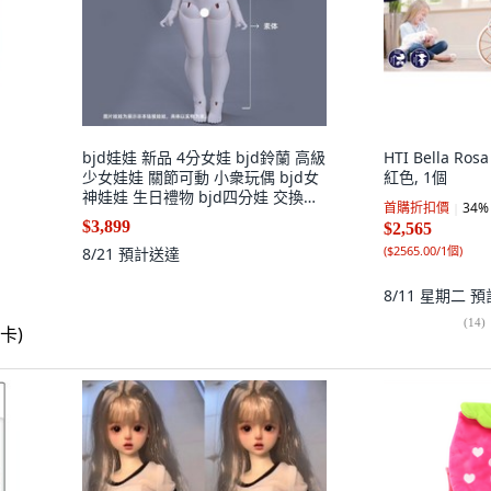
bjd娃娃 新品 4分女娃 bjd鈴蘭 高級
HTI Bella R
少女娃娃 關節可動 小衆玩偶 bjd女
紅色, 1個
神娃娃 生日禮物 bjd四分娃 交換禮,
首購折扣價
34
%
1個, 裸娃：不含（含頭+身體）,淺
$3,899
$2,565
普
(
$2565.00/1個
)
8/21
預計送達
8/11 星期二
預
(
14
)