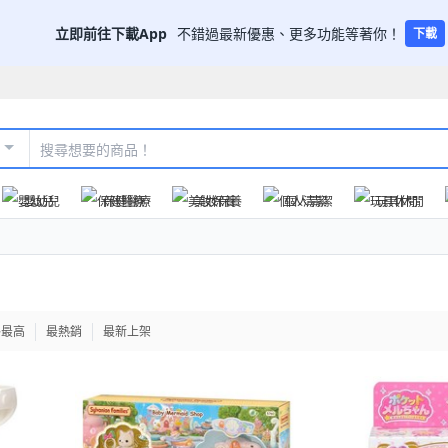
立即前往下載App
不錯過最新優惠、更多功能等著你！
下載
嬰幼兒
保健醫療
美妝保養
個人清潔
玩具休閒
格最高
最熱銷
最新上架