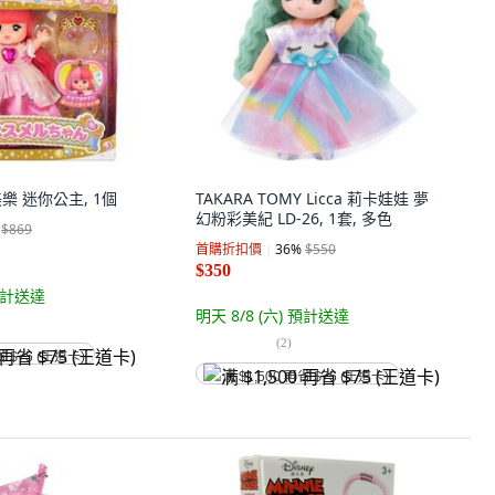
小美樂 迷你公主, 1個
TAKARA TOMY Licca 莉卡娃娃 夢
幻粉彩美紀 LD-26, 1套, 多色
$869
首購折扣價
36
%
$550
$350
計送達
明天 8/8 (六)
預計送達
(
2
)
省 $75 (王道卡)
满 $1,500 再省 $75 (王道卡)