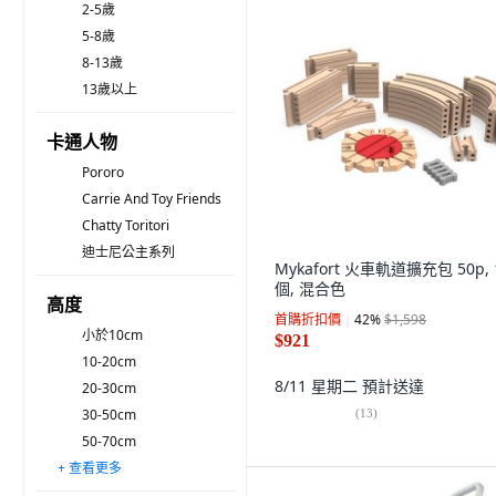
2-5歲
5-8歲
8-13歲
13歲以上
卡通人物
Pororo
Carrie And Toy Friends
Chatty Toritori
迪士尼公主系列
Mykafort 火車軌道擴充包 50p, 
個, 混合色
高度
首購折扣價
42
%
$1,598
小於10cm
$921
10-20cm
8/11 星期二
預計送達
20-30cm
30-50cm
(
13
)
50-70cm
+ 查看更多
70-90cm
90-100cm
100cm以上