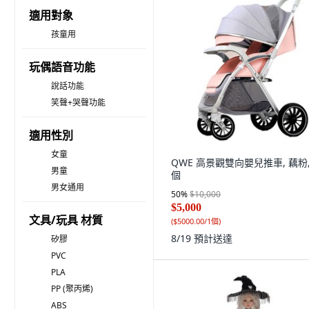
適用對象
孩童用
玩偶語音功能
說話功能
笑聲+哭聲功能
適用性別
女童
QWE 高景觀雙向嬰兒推車, 藕粉,
男童
個
男女通用
50
%
$10,000
$5,000
文具/玩具 材質
(
$5000.00/1個
)
8/19
預計送達
矽膠
PVC
PLA
PP (聚丙烯)
ABS