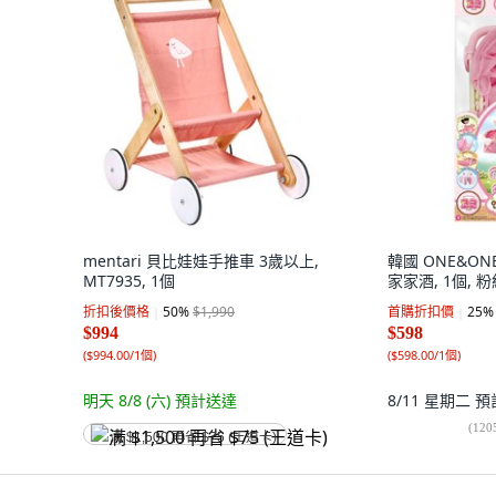
mentari 貝比娃娃手推車 3歲以上,
韓國 ONE&ON
MT7935, 1個
家家酒, 1個, 
折扣後價格
50
%
$1,990
首購折扣價
25
%
$994
$598
(
$994.00/1個
)
(
$598.00/1個
)
明天 8/8 (六)
預計送達
8/11 星期二
預
(
120
满 $1,500 再省 $75 (王道卡)