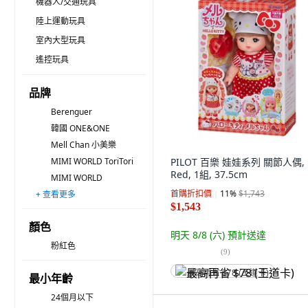
機器人/交通玩具
陸上運動玩具
室內大型玩具
遙控玩具
品牌
Berenguer
韓國 ONE&ONE
Mell Chan 小美樂
MIMI WORLD ToriTori
PILOT 百樂 娃娃系列 關節人偶,
Red, 1組, 37.5cm
MIMI WORLD
首購折扣價
11
%
$1,743
+ 查看更多
Kes.B
FIRST FAMILY
Disney STORE
TAKARA TOMY Licca 莉卡娃娃
COCO mom
無品牌
CoComelon 可可瓜
Mykafort
Magic Castle
ONE&ONE 慶峯棉業
EPOCH Sylvanian Families 森林家族
PILOT 百樂
tender leaf
mentari
Pororo 淘氣小企鵝
$1,543
顏色
明天 8/8 (六)
預計送達
粉紅色
(
9
)
最高再省 $78 (王道卡)
最小年齡
24個月以下