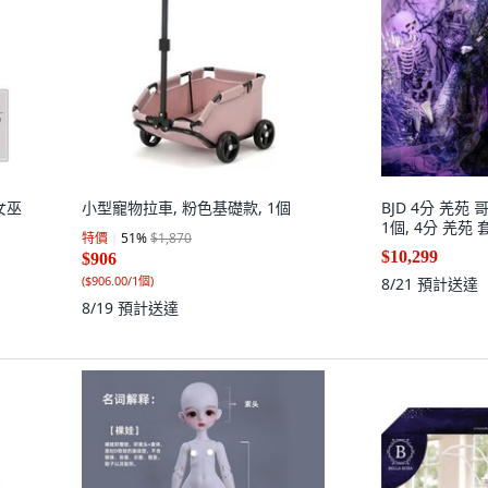
法女巫
小型寵物拉車, 粉色基礎款, 1個
BJD 4分 羌苑
1個,
特價
51
%
$1,870
$10,299
$906
(
$906.00/1個
)
8/21
預計送達
8/19
預計送達