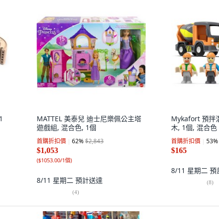
1
MATTEL 美泰兒 迪士尼樂佩公主塔
Mykafort 
遊戲組, 混合色, 1個
木, 1個, 混合色
首購折扣價
62
%
$2,843
首購折扣價
53
%
$1,053
$165
(
$1053.00/1個
)
8/11 星期二
預
8/11 星期二
預計送達
(
8
)
(
4
)