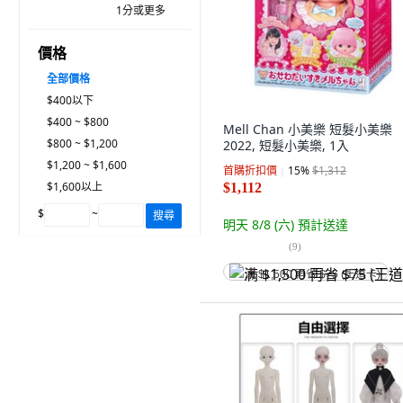
1分或更多
價格
全部價格
$400以下
$400 ~ $800
Mell Chan 小美樂 短髮小美樂
$800 ~ $1,200
2022, 短髮小美樂, 1入
$1,200 ~ $1,600
首購折扣價
15
%
$1,312
$1,600以上
$1,112
$
~
搜尋
明天 8/8 (六)
預計送達
(
9
)
满 $1,500 再省 $75 (王道卡)