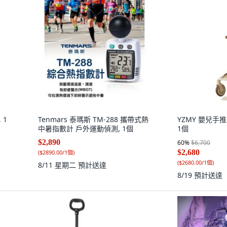
 1
Tenmars 泰瑪斯 TM-288 攜帶式熱
YZMY 嬰兒手推
中暑指數計 戶外運動偵測, 1個
1個
$2,890
60
%
$6,700
$2,680
(
$2890.00/1個
)
(
$2680.00/1個
)
8/11 星期二
預計送達
8/19
預計送達