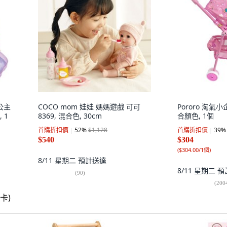
尼公主
COCO mom 娃娃 媽媽遊戲 可可
Pororo 淘氣
 1
8369, 混合色, 30cm
合顏色, 1個
首購折扣價
52
%
$1,128
首購折扣價
39
%
$540
$304
(
$304.00/1個
)
8/11 星期二
預計送達
8/11 星期二
預
(
90
)
(
200