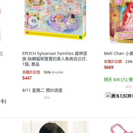
 三
EPOCH Sylvanian Families 森林家
Mell Chan 
族 絲綢貓咪寶寶的美人魚商店公仔,
首購折扣價
23
%
1個, 單品
$669
首購折扣價
56
%
$1,034
$447
明天 8/8 (六)
預
(
13
)
8/11 星期二
預計送達
满 $1,500 再
(
65
)