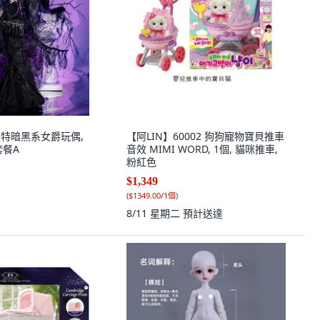
 哥特暗黑系女爵玩偶,
【阿LIN】60002 狗狗寵物寶貝推車
 4分 羌苑 套餐A
音效 MIMI WORD, 1個, 貓咪推車,
粉紅色
$1,349
(
$1349.00/1個
)
8/11 星期二
預計送達