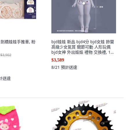
osa 劍橋娃娃手推車, 粉
bjd娃娃 新品 bjd4分 bjd女娃 鈴蘭
高級少女氣質 關節可動 人形玩偶
bjd女神 外出娃娃 禮物 交換禮, 1個,
$3,902
裸娃：不帶妝,V白
$3,589
8/21
預計送達
計送達