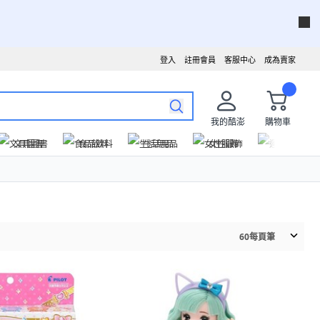
登入
註冊會員
客服中心
成為賣家
我的酷澎
購物車
文具圖書
食品飲料
生活用品
女性服飾
運動戶外
60
每頁筆