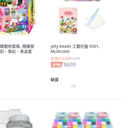
碼藝術套裝, 隨機發
jelly beads 工藝托盤 6501,
扣、魚缸、食品套
Multicolor
首購折扣價
$1,038
$605
41
%
缺貨
(
3
)