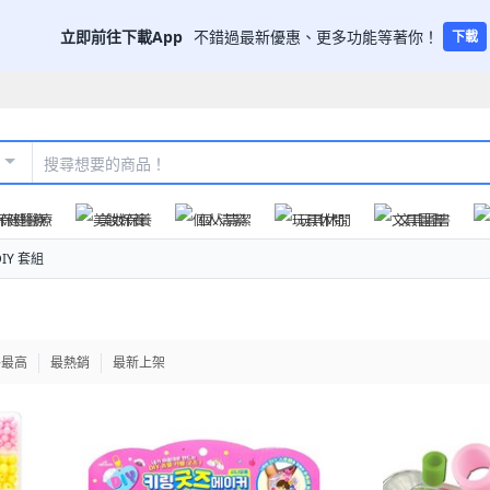
立即前往下載App
不錯過最新優惠、更多功能等著你！
下載
保健醫療
美妝保養
個人清潔
玩具休閒
文具圖書
IY 套組
格最高
最熱銷
最新上架