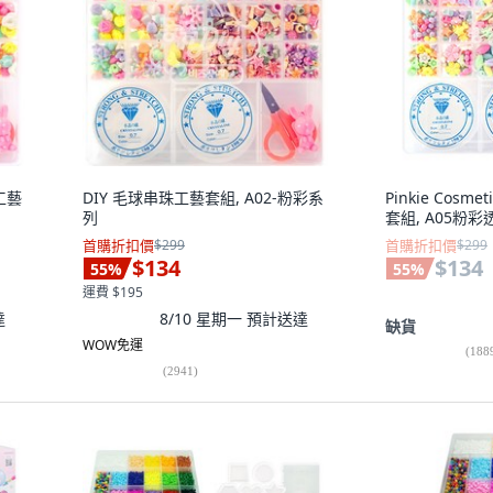
珠工藝
DIY 毛球串珠工藝套組, A02-粉彩系
Pinkie Cosm
列
套組, A05粉彩
首購折扣價
$299
首購折扣價
$299
$134
$134
55
%
55
%
運費 $195
達
8/10 星期一
預計送達
缺貨
WOW免運
(
188
(
2941
)