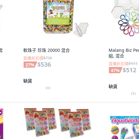
盤套
軟珠子 珍珠 20000 混合
Malang Biz P
組, 混合
首購折扣價
$736
$536
首購折扣價
$973
27
%
$512
47
%
缺貨
缺貨
(
1
)
(
1
)