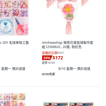
etic DIY 毛球串珠工藝
minhwashop 微笑花束氣球製作套
組 I250062C, 20套, 粉紅色
首購折扣價
$427
$172
59
%
運費 $195
10 星期一
預計送達
8/10 星期一
預計送達
WOW免運
)