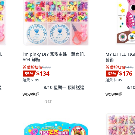
,
i'm pinky DIY 澎澎串珠工藝套組,
MY LITTLE 
A04-鮮豔
藝術
首購折扣價
$299
首購折扣價
$470
$134
$176
55
%
62
%
運費 $195
運費 $195
達
8/10 星期一
預計送達
8/
WOW免運
WOW免運
(
162
)