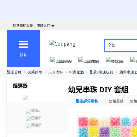
加到我的最愛
申請入駐
全部
類別
火箭速配
火箭跨境
嬰幼兒
酷澎首頁
火箭跨境
玩具嗜好
扮家家酒
配飾/串珠玩具
幼兒串珠 D
篩選器
幼兒串珠 DIY 套組
酷澎評分排名
價格最低
價
僅顯示
僅顯示
僅顯示