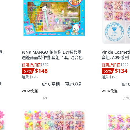
個,
PINK MANGO 帕恰狗 DIY鑰匙圈
Pinkie Cosm
週邊商品製作機 套組, 1套, 混合色
套組, A09-系列
首購折扣價
$352
首購折扣價
$299
$148
$134
57
%
55
%
運費 $195
運費 $195
達
8/10 星期一
預計送達
8/
WOW免運
WOW免運
(
2
)
(
439