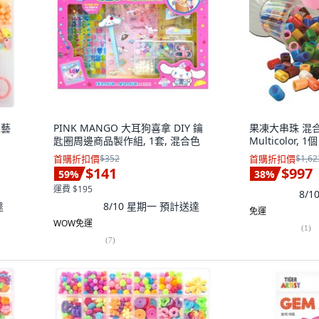
工藝
PINK MANGO 大耳狗喜拿 DIY 鑰
果凍大串珠 混合 
匙圈周邊商品製作組, 1套, 混合色
Multicolor, 1個
首購折扣價
$352
首購折扣價
$1,62
$141
$997
59
%
38
%
運費 $195
8/
達
8/10 星期一
預計送達
免運
WOW免運
(
1
)
(
7
)