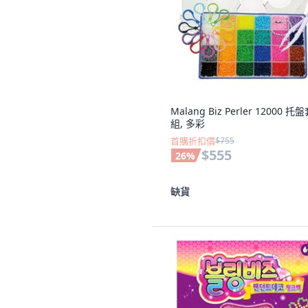
Malang Biz Perler 12000 托
組, 多彩
首購折扣價
$755
$555
26
%
缺貨