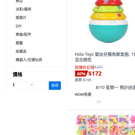
模型
派對/魔術
遊戲片
DIY
樂器/配件
園藝
收藏品
Hola Toys 嬰幼兒獨角獸套圈, 1
混合顏色
機器人/交通玩具
首購折扣價
$287
$172
40
%
價格
運費 $195
$
~
搜尋
8/10 星期一
預計送
WOW免運
(
3
)