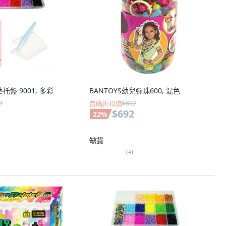
工藝托盤 9001, 多彩
BANTOYS幼兒彈珠600, 混色
7
首購折扣價
$892
$692
22
%
缺貨
(
4
)