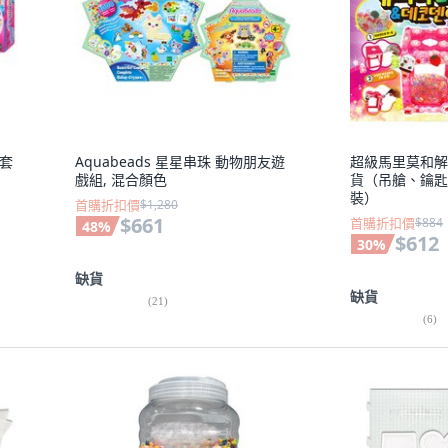
Y套
Aquabeads 星星串珠 動物朋友遊
超級馬里莫和解
戲組, 混合顏色
貨（吊艙、鑰匙
裝）
首購折扣價
$1,280
$661
首購折扣價
$884
48
%
$612
30
%
缺貨
缺貨
(
21
)
(
6
)