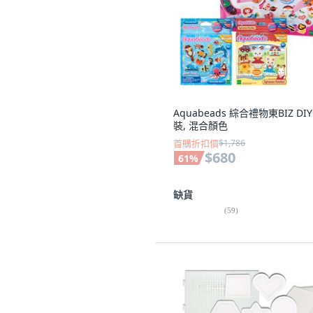
Aquabeads 綜合禮物東BIZ DI
裝, 混合顏色
首購折扣價
$1,786
$680
61
%
缺貨
(
59
)