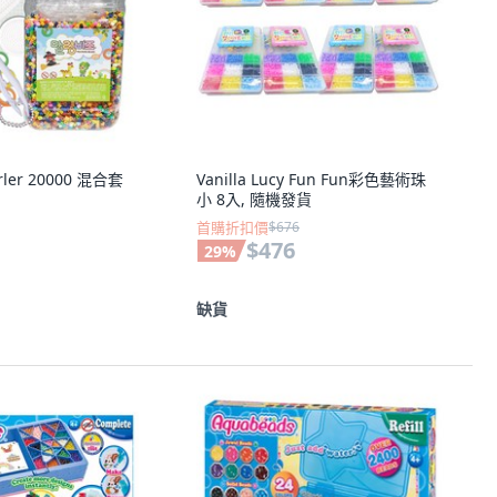
erler 20000 混合套
Vanilla Lucy Fun Fun彩色藝術珠
小 8入, 隨機發貨
首購折扣價
$676
$476
29
%
缺貨