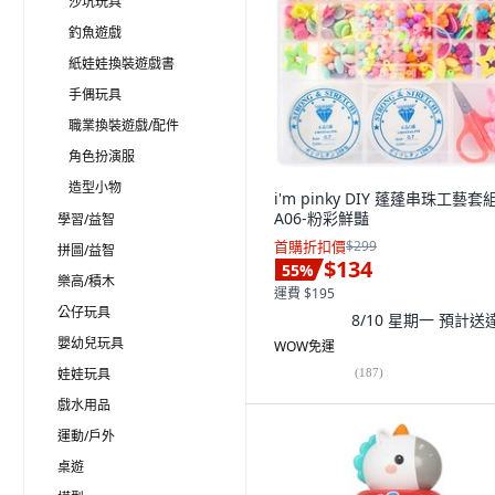
沙坑玩具
釣魚遊戲
紙娃娃換裝遊戲書
手偶玩具
職業換裝遊戲/配件
角色扮演服
造型小物
i'm pinky DIY 蓬蓬串珠工藝套組
A06-粉彩鮮豔
學習/益智
首購折扣價
$299
拼圖/益智
$134
55
%
樂高/積木
運費 $195
公仔玩具
8/10 星期一
預計送
嬰幼兒玩具
WOW免運
娃娃玩具
(
187
)
戲水用品
運動/戶外
桌遊