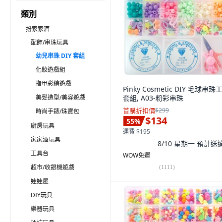
類別
扮家家酒
配飾/串珠玩具
幼兒串珠 DIY 套組
化妝遊戲組
指甲彩繪遊戲
Pinky Cosmetic DIY 毛球串珠
美髮造型/美容遊戲
套組, A03-粉彩串珠
首購折扣價
$299
時尚手錶/珠寶包
$134
55
%
廚房玩具
運費 $195
家家酒玩具
8/10 星期一
預計送
工具台
WOW免運
超市/收銀機遊戲
(
1111
)
娃娃屋
DIY玩具
樂器玩具