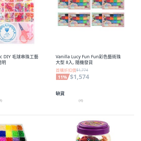
etic DIY 毛球串珠工藝
Vanilla Lucy Fun Fun彩色藝術珠
透明
大型 8入, 隨機發貨
首購折扣價
$1,774
$1,574
11
%
缺貨
9
)
(
4
)