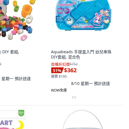
DIY 套組,
Aquabeads 手提盒入門 幼兒串珠
DIY套組, 混合色
3
首購折扣價
$752
$362
51
%
運費 $195
10 星期一
預計送達
8/10 星期一
預計送達
WOW免運
(
1
)