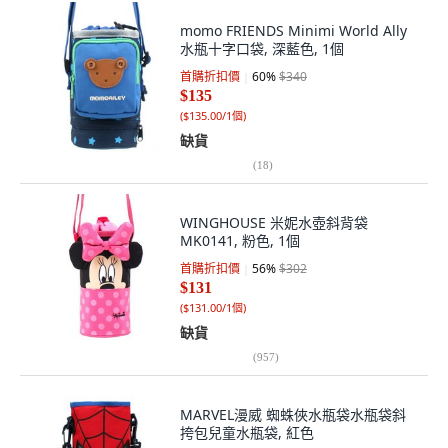
momo FRIENDS Minimi World Ally
水瓶十字口袋, 深藍色, 1個
首購折扣價
60
%
$340
$135
(
$135.00/1個
)
缺貨
(
18
)
WINGHOUSE 米妮水壺斜背袋
MK0141, 粉色, 1個
首購折扣價
56
%
$302
$131
(
$131.00/1個
)
缺貨
(
957
)
MARVEL漫威 蜘蛛俠水瓶袋水瓶袋斜
挎包兒童水瓶袋, 紅色