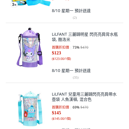
8/10 星期一
預計送達
(
2
)
LiLFANT 三麗鷗明星 閃亮亮肩背水瓶
袋, 酷洛米
首購折扣價
73
%
$470
$123
(
$123.00/1個
)
8/10 星期一
預計送達
(
35
)
LiLFANT 兒童用三麗鷗閃亮亮肩帶水
壺袋 人魚漢頓, 混合色
首購折扣價
69
%
$470
$145
(
$145.00/1個
)