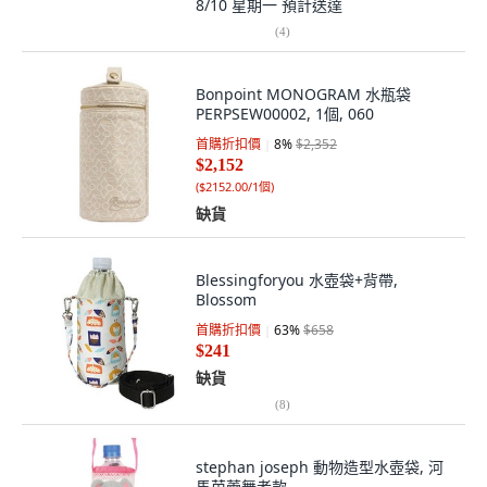
8/10 星期一
預計送達
(
4
)
Bonpoint MONOGRAM 水瓶袋
PERPSEW00002, 1個, 060
首購折扣價
8
%
$2,352
$2,152
(
$2152.00/1個
)
缺貨
Blessingforyou 水壺袋+背帶,
Blossom
首購折扣價
63
%
$658
$241
缺貨
(
8
)
stephan joseph 動物造型水壺袋, 河
馬芭蕾舞者款