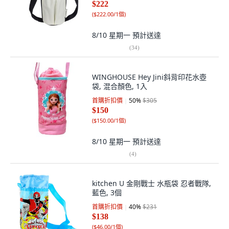
$222
(
$222.00/1個
)
8/10 星期一
預計送達
(
34
)
WINGHOUSE Hey Jini斜背印花水壺
袋, 混合顏色, 1入
首購折扣價
50
%
$305
$150
(
$150.00/1個
)
8/10 星期一
預計送達
(
4
)
kitchen U 金剛戰士 水瓶袋 忍者戰隊,
藍色, 3個
首購折扣價
40
%
$231
$138
(
$46.00/1個
)