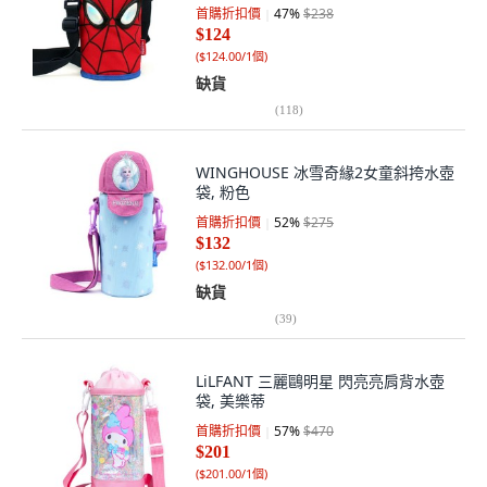
首購折扣價
47
%
$238
$124
(
$124.00/1個
)
缺貨
(
118
)
WINGHOUSE 冰雪奇緣2女童斜挎水壺
袋, 粉色
首購折扣價
52
%
$275
$132
(
$132.00/1個
)
缺貨
(
39
)
LiLFANT 三麗鷗明星 閃亮亮肩背水壺
袋, 美樂蒂
首購折扣價
57
%
$470
$201
(
$201.00/1個
)