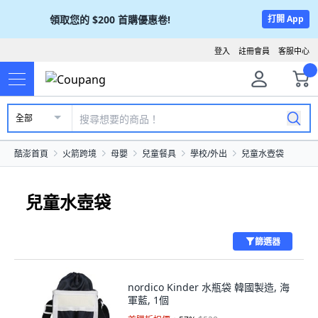
領取您的
$200
首購優惠卷!
打開 App
登入
註冊會員
客服中心
全部
酷澎首頁
火箭跨境
母嬰
兒童餐具
學校/外出
兒童水壺袋
兒童水壺袋
篩選器
nordico Kinder 水瓶袋 韓國製造, 海
軍藍, 1個