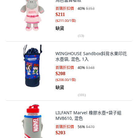
首購折扣價
40
%
$353
$211
(
$211.00/1個
)
缺貨
(
13
)
WINGHOUSE Sandbox斜背水果印花
水壺袋, 混色, 1入
首購折扣價
40
%
$348
$208
(
$208.00/1個
)
缺貨
(
101
)
LILFANT Marvel 橡膠水壺+袋子組
MV8610, 混色
首購折扣價
56
%
$470
$203