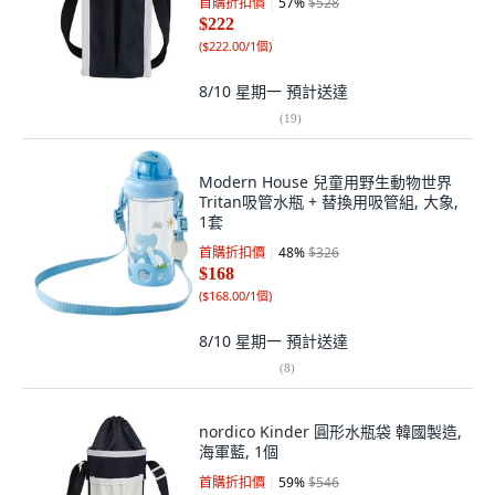
首購折扣價
57
%
$528
$222
(
$222.00/1個
)
8/10 星期一
預計送達
(
19
)
Modern House 兒童用野生動物世界
Tritan吸管水瓶 + 替換用吸管組, 大象,
1套
首購折扣價
48
%
$326
$168
(
$168.00/1個
)
8/10 星期一
預計送達
(
8
)
nordico Kinder 圓形水瓶袋 韓國製造,
海軍藍, 1個
首購折扣價
59
%
$546