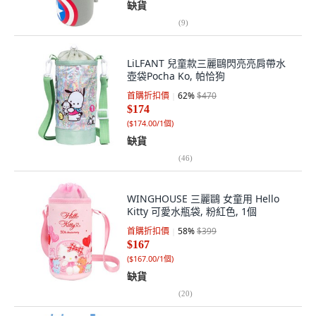
缺貨
(
9
)
LiLFANT 兒童款三麗鷗閃亮亮肩帶水
壺袋Pocha Ko, 帕恰狗
首購折扣價
62
%
$470
$174
(
$174.00/1個
)
缺貨
(
46
)
WINGHOUSE 三麗鷗 女童用 Hello
Kitty 可愛水瓶袋, 粉紅色, 1個
首購折扣價
58
%
$399
$167
(
$167.00/1個
)
缺貨
(
20
)