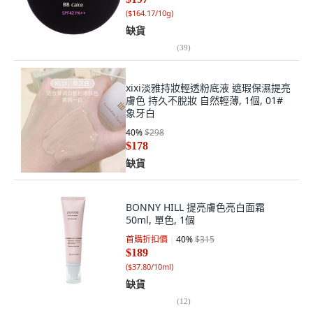
(
$164.17/10g
)
缺貨
(
39
)
xixi淡雅持妝輕透粉底液 遮瑕保濕提亮
膚色 持久不脫妝 自然輕薄, 1個, 01#
象牙白
40
%
$298
$178
缺貨
BONNY HILL 提亮膚色亮白面霜
50ml, 單色, 1個
首購折扣價
40
%
$315
$189
(
$37.80/10ml
)
缺貨
(
12
)