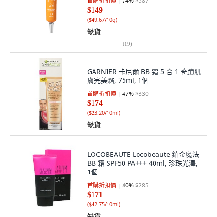
首購折扣價
74
%
$587
$149
(
$49.67/10g
)
缺貨
(
19
)
GARNIER 卡尼爾 BB 霜 5 合 1 奇蹟肌
膚完美霜, 75ml, 1個
首購折扣價
47
%
$330
$174
(
$23.20/10ml
)
缺貨
LOCOBEAUTE Locobeaute 鉑金魔法
BB 霜 SPF50 PA+++ 40ml, 珍珠光澤,
1個
首購折扣價
40
%
$285
$171
(
$42.75/10ml
)
缺貨