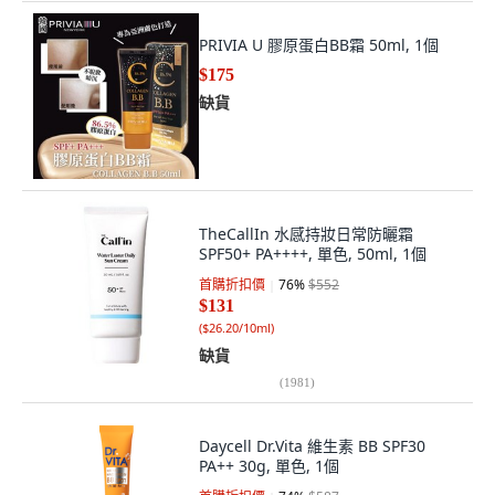
PRIVIA U 膠原蛋白BB霜 50ml, 1個
$175
缺貨
TheCallIn 水感持妝日常防曬霜
SPF50+ PA++++, 單色, 50ml, 1個
首購折扣價
76
%
$552
$131
(
$26.20/10ml
)
缺貨
(
1981
)
Daycell Dr.Vita 維生素 BB SPF30
PA++ 30g, 單色, 1個