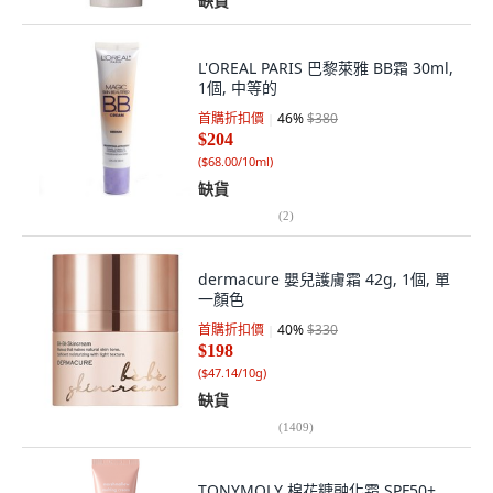
缺貨
L'OREAL PARIS 巴黎萊雅 BB霜 30ml,
1個, 中等的
首購折扣價
46
%
$380
$204
(
$68.00/10ml
)
缺貨
(
2
)
dermacure 嬰兒護膚霜 42g, 1個, 單
一顏色
首購折扣價
40
%
$330
$198
(
$47.14/10g
)
缺貨
(
1409
)
TONYMOLY 棉花糖融化霜 SPF50+