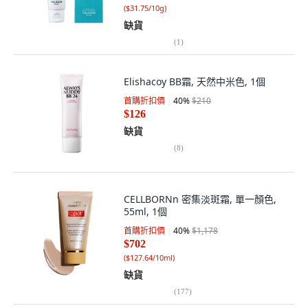
(
$31.75/10g
)
缺貨
(
1
)
Elishacoy BB霜, 天然中米色, 1個
首購折扣價
40
%
$210
$126
缺貨
(
8
)
CELLBORNn 密集淡斑霜, 單一顏色,
55ml, 1個
首購折扣價
40
%
$1,178
$702
(
$127.64/10ml
)
缺貨
(
177
)