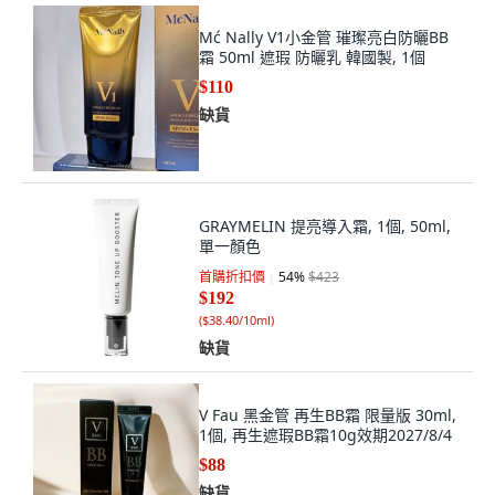
Mć Nally V1小金管 璀璨亮白防曬BB
霜 50ml 遮瑕 防曬乳 韓國製, 1個
$110
缺貨
GRAYMELIN 提亮導入霜, 1個, 50ml,
單一顏色
首購折扣價
54
%
$423
$192
(
$38.40/10ml
)
缺貨
V Fau 黑金管 再生BB霜 限量版 30ml,
1個, 再生遮瑕BB霜10g效期2027/8/4
$88
缺貨