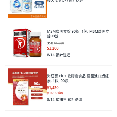
後天 8/8 (六)
預計送達
MSM康固立錠 90錠, 1個, MSM康固立
錠90錠
36
%
$1,900
$1,200
8/14
預計送達
海紅寶 Plus 軟膠囊食品 德國進口蝦紅
素, 1個, 90顆
$1,450
(
$16.11/1錠
)
8/12 星期三
預計送達