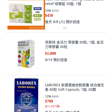
relief 咀嚼錠 30錠, 1個
10
%
$500
$450
後天 8/8 (六)
預計送達
(
1
)
貝斯特 金活力 寧膠囊 60粒, 1個, 金活
力寧膠囊 60粒
$1,000
8/14
預計送達
LABOREX 新健寶維他軟膠囊 綜合維生
素 60粒 Soft Capsule, 1個, 60顆
12
%
$800
$700
(
$11.67/1錠
)