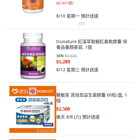
(
$7.47/1錠
)
8/10 星期一
預計送達
(
53
)
trunature 紅藻萃取蝦紅素軟膠囊 保
養品養顏美容, 1個
36
%
$2,024
$1,289
8/12 星期三
預計送達
醫敏家 高效型益生菌膠囊 60粒/盒, 1
個
$2,500
後天 8/8 (六)
預計送達