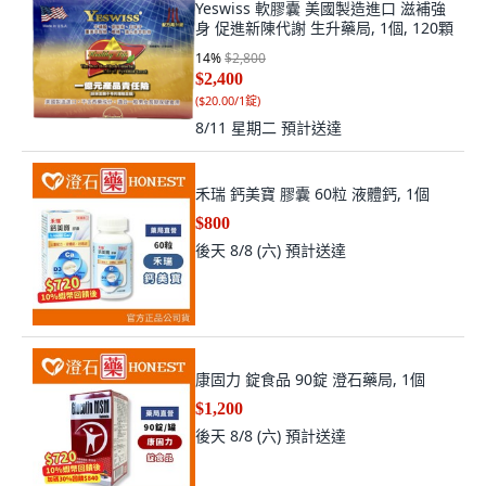
Yeswiss 軟膠囊 美國製造進口 滋補強
身 促進新陳代謝 生升藥局, 1個, 120顆
14
%
$2,800
$2,400
(
$20.00/1錠
)
8/11 星期二
預計送達
禾瑞 鈣美寶 膠囊 60粒 液體鈣, 1個
$800
後天 8/8 (六)
預計送達
康固力 錠食品 90錠 澄石藥局, 1個
$1,200
後天 8/8 (六)
預計送達