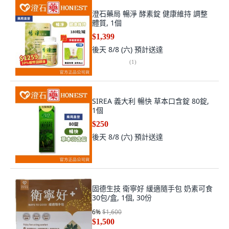
澄石藥局 暢淨 酵素錠 健康維持 調整
體質, 1個
$1,399
後天 8/8 (六)
預計送達
(
1
)
SIREA 義大利 暢快 草本口含錠 80錠,
1個
$250
後天 8/8 (六)
預計送達
固德生技 衛寧好 緩適隨手包 奶素可食
30包/盒, 1個, 30份
6
%
$1,600
$1,500