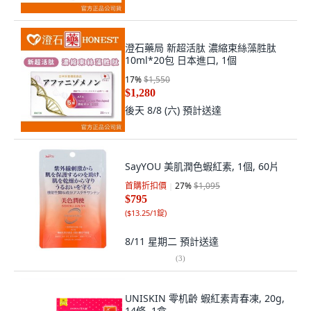
澄石藥局 新超活肽 濃縮束絲藻胜肽
10ml*20包 日本進口, 1個
17
%
$1,550
$1,280
後天 8/8 (六)
預計送達
SayYOU 美肌潤色蝦紅素, 1個, 60片
首購折扣價
27
%
$1,095
$795
(
$13.25/1錠
)
8/11 星期二
預計送達
(
3
)
UNISKIN 零机齡 蝦紅素青春凍, 20g,
14條, 1盒