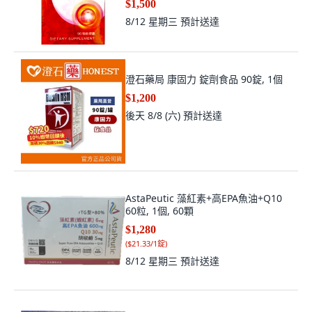
$1,500
8/12 星期三
預計送達
澄石藥局 康固力 錠劑食品 90錠, 1個
$1,200
後天 8/8 (六)
預計送達
AstaPeutic 藻紅素+高EPA魚油+Q10
60粒, 1個, 60顆
$1,280
(
$21.33/1錠
)
8/12 星期三
預計送達