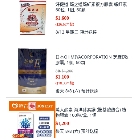
好健道 藻之道藻紅素複方膠囊 蝦紅素
60粒, 1個, 60顆
$1,600
(
$26.67/1錠
)
8/12 星期三
預計送達
日本OHMIYACORPORATION 芝麻E軟
膠囊, 1個, 60顆
8
%
$1,200
$1,100
(
$18.33/1錠
)
後天 8/8 (六)
預計送達
萬大酵素 海洋酵素鎂 (胺基酸螯合) 植
物膠囊 100粒/盒, 1個
$1,200
後天 8/8 (六)
預計送達