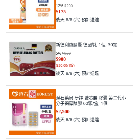
12
%
$200
$175
後天 8/8 (六)
預計送達
新德利康膠囊 德國製, 1個, 30顆
5
%
$950
$900
(
$30.00/1錠
)
後天 8/8 (六)
預計送達
澄石藥局 研譯 醣芯勝 膠囊 第二代小
分子褐藻醣膠 60顆/盒, 1個
$2,500
後天 8/8 (六)
預計送達