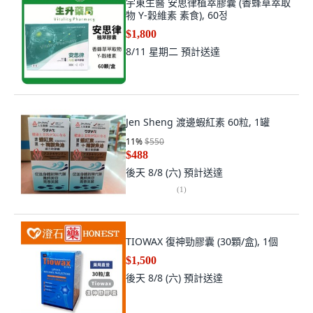
宇東生醫 安思律植萃膠囊 (香蜂草萃取
物 Y-穀維素 素食), 60정
$1,800
8/11 星期二
預計送達
Jen Sheng 渡邊蝦紅素 60粒, 1罐
11
%
$550
$488
後天 8/8 (六)
預計送達
(
1
)
TIOWAX 復神勁膠囊 (30顆/盒), 1個
$1,500
後天 8/8 (六)
預計送達