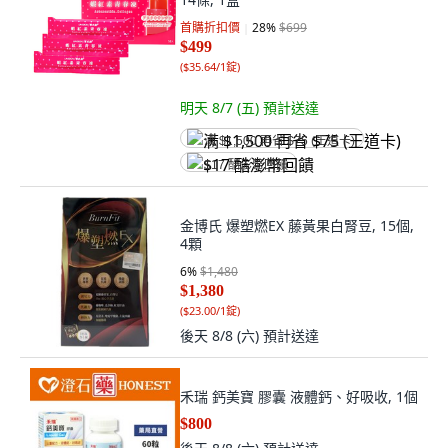
首購折扣價
28
%
$699
$499
(
$35.64/1錠
)
明天 8/7 (五)
預計送達
满 $1,500 再省 $75 (王道卡)
$17 酷澎幣回饋
金博氏 爆塑燃EX 藤黃果白腎豆, 15個,
4顆
6
%
$1,480
$1,380
(
$23.00/1錠
)
後天 8/8 (六)
預計送達
禾瑞 鈣美寶 膠囊 液體鈣、好吸收, 1個
$800