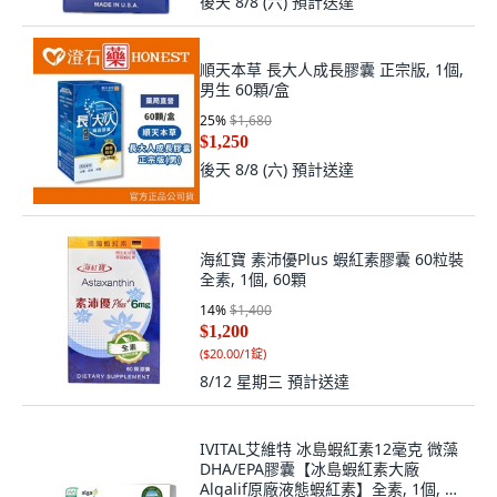
後天 8/8 (六)
預計送達
順天本草 長大人成長膠囊 正宗版, 1個,
男生 60顆/盒
25
%
$1,680
$1,250
後天 8/8 (六)
預計送達
海紅寶 素沛優Plus 蝦紅素膠囊 60粒裝
全素, 1個, 60顆
14
%
$1,400
$1,200
(
$20.00/1錠
)
8/12 星期三
預計送達
IVITAL艾維特 冰島蝦紅素12毫克 微藻
DHA/EPA膠囊【冰島蝦紅素大廠
Algalif原廠液態蝦紅素】全素, 1個, 60