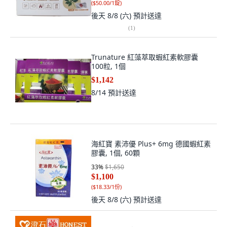
(
$50.00/1錠
)
後天 8/8 (六)
預計送達
(
1
)
Trunature 紅藻萃取蝦紅素軟膠囊
100粒, 1個
$1,142
8/14
預計送達
海紅寶 素沛優 Plus+ 6mg 德國蝦紅素
膠囊, 1個, 60顆
33
%
$1,650
$1,100
(
$18.33/1份
)
後天 8/8 (六)
預計送達