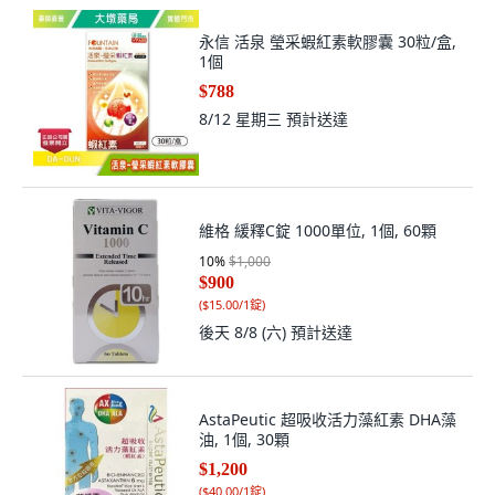
永信 活泉 瑩采蝦紅素軟膠囊 30粒/盒,
1個
$788
8/12 星期三
預計送達
維格 緩釋C錠 1000單位, 1個, 60顆
10
%
$1,000
$900
(
$15.00/1錠
)
後天 8/8 (六)
預計送達
AstaPeutic 超吸收活力藻紅素 DHA藻
油, 1個, 30顆
$1,200
(
$40.00/1錠
)