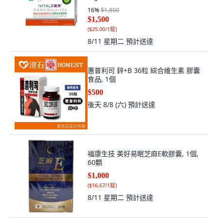
顆
16
%
$1,800
$1,500
(
$25.00/1錠
)
8/11 星期二
預計送達
惠普利司 鋅+B 36粒 綜合維生素 膠囊
食品, 1個
$500
後天 8/8 (六)
預計送達
福康生技 美好易眠芝麻E軟膠囊, 1個,
60顆
$1,000
(
$16.67/1錠
)
8/11 星期二
預計送達