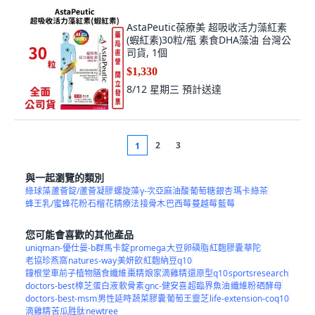
AstaPeutic葆療美 超吸收活力藻紅素
(蝦紅素)30粒/瓶 素食DHA藻油 台灣公
司貨, 1個
$1,330
8/12 星期三
預計送達
2
3
1
與一起瀏覽的類別
綠球藻
蘆薈錠/蘆薈凝膠
螺旋藻
γ-次亞麻油酸
葡萄糖
銀杏
瑪卡
綠茶
蜂王乳/蜜蜂花粉
石榴
花精療法
接骨木
巴西莓
蔓越莓
藍莓
您可能會喜歡的其他產品
uniqman-優仕曼-b群馬卡錠
promega
大豆卵磷脂
紅麴膠囊
華陀
老協珍燕窩
natures-way
美妍飲
紅麴納豆q10
鐘根堂車前子植物膳食纖維
棗精
娘家滴雞精
還原型q10
sportsresearch
doctors-best
樟芝
蛋白液
軟骨素
gnc-健安喜
超臨界魚油
纖維粉
硒酵母
doctors-best-msm
男性延時
蔬菜膠囊
葡萄王靈芝
life-extension-coq10
滴雞精
苦瓜胜肽
newtree