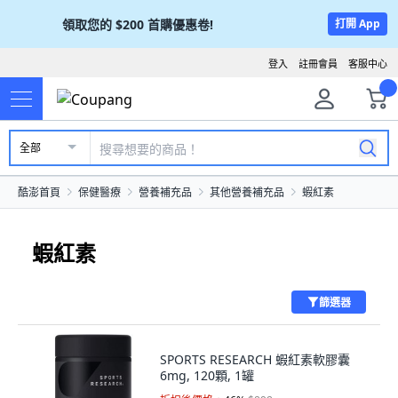
領取您的
$200
首購優惠卷!
打開 App
登入
註冊會員
客服中心
全部
酷澎首頁
保健醫療
營養補充品
其他營養補充品
蝦紅素
蝦紅素
篩選器
SPORTS RESEARCH 蝦紅素軟膠囊
6mg, 120顆, 1罐