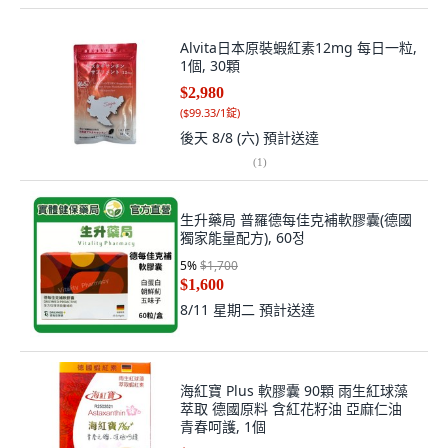
Alvita日本原裝蝦紅素12mg 每日一粒,
1個, 30顆
$2,980
(
$99.33/1錠
)
後天 8/8 (六)
預計送達
(
1
)
生升藥局 普羅德每佳克補軟膠囊(德國
獨家能量配方), 60정
5
%
$1,700
$1,600
8/11 星期二
預計送達
海紅寶 Plus 軟膠囊 90顆 雨生紅球藻
萃取 德國原料 含紅花籽油 亞麻仁油
青春呵護, 1個