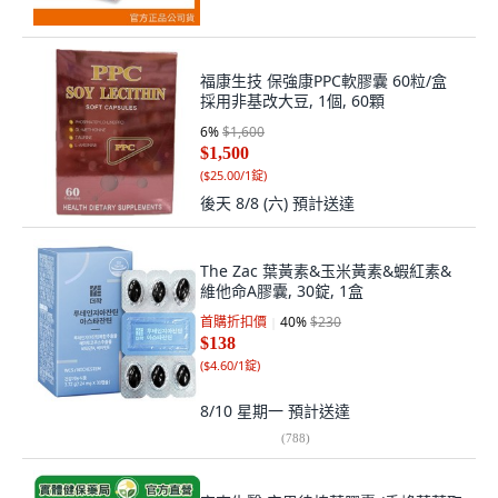
福康生技 保強康PPC軟膠囊 60粒/盒
採用非基改大豆, 1個, 60顆
6
%
$1,600
$1,500
(
$25.00/1錠
)
後天 8/8 (六)
預計送達
The Zac 葉黃素&玉米黃素&蝦紅素&
維他命A膠囊, 30錠, 1盒
首購折扣價
40
%
$230
$138
(
$4.60/1錠
)
8/10 星期一
預計送達
(
788
)