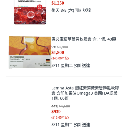
$1,250
後天 8/8 (六)
預計送達
惠必康精萃薑黃軟膠囊 盒, 1個, 40顆
9
%
$1,980
$1,800
(
$45.00/1錠
)
8/11 星期二
預計送達
Lemna Asta 蝦紅素葉黃素雙游離軟膠
囊 含印加果油Omega3 美國FDA認證,
1個, 60顆
44
%
$1,680
$939
(
$15.65/1錠
)
8/11 星期二
預計送達