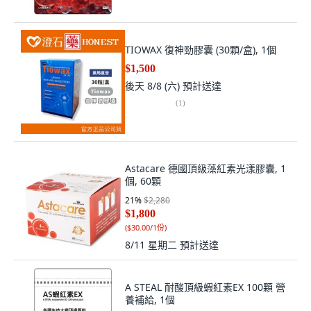
TIOWAX 復神勁膠囊 (30顆/盒), 1個
$1,500
後天 8/8 (六)
預計送達
(
1
)
Astacare 德國頂級藻紅素光漾膠囊, 1
個, 60顆
21
%
$2,280
$1,800
(
$30.00/1份
)
8/11 星期二
預計送達
A STEAL 耐酸頂級蝦紅素EX 100顆 營
養補給, 1個