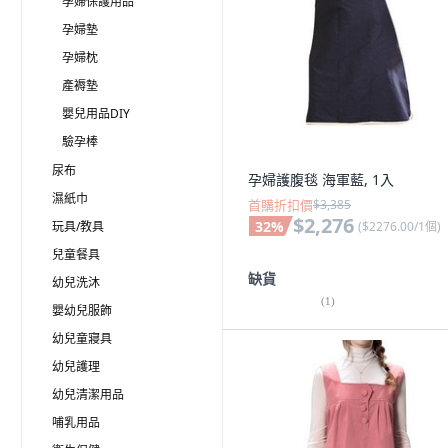
孕婦保護用品
孕婦墊
孕婦枕
產褥墊
嬰兒用品DIY
驗孕棒
尿布
孕婦護腹毯 海軍藍, 1入
濕紙巾
首購折扣價
$3,385
$2,276
32
%
(
$2276.00/1個
)
玩具/教具
兒童餐具
缺貨
幼兒洗沐
(
1
)
嬰幼兒服飾
幼兒童寢具
幼兒護理
幼兒清潔用品
哺乳用品