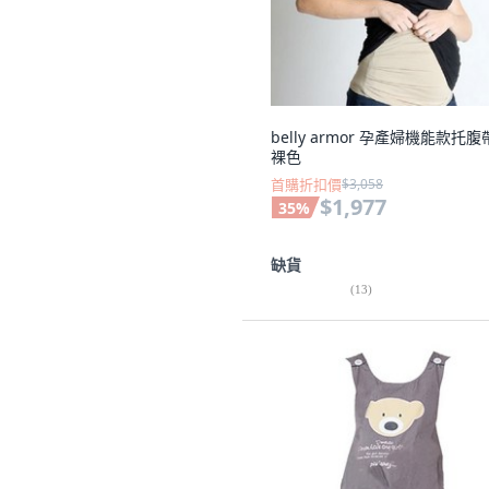
belly armor 孕產婦機能款托腹
裸色
首購折扣價
$3,058
$1,977
35
%
缺貨
(
13
)