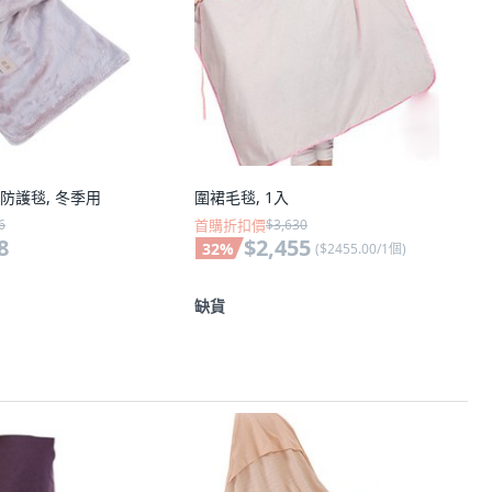
磁防護毯, 冬季用
圍裙毛毯, 1入
6
首購折扣價
$3,630
8
$2,455
32
%
(
$2455.00/1個
)
缺貨