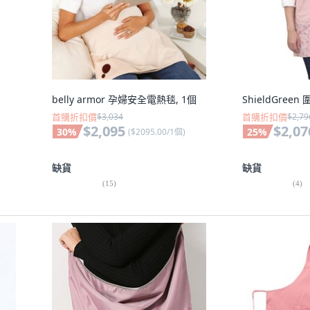
belly armor 孕婦安全電熱毯, 1個
ShieldGreen
首購折扣價
$3,034
首購折扣價
$2,79
$2,095
$2,07
30
%
25
%
(
$2095.00/1個
)
缺貨
缺貨
(
15
)
(
4
)