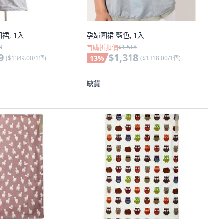
圍裙, 1入
孕婦圍裙 藍色, 1入
8
首購折扣價
$1,518
9
$1,318
13
%
(
$1349.00/1個
)
(
$1318.00/1個
)
缺貨