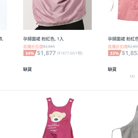
帶,
孕婦圍裙 粉紅色, 1入
孕婦圍裙 粉紅色
首購折扣價
$2,865
首購折扣價
$2,80
$1,877
$1,85
34
%
33
%
(
$1877.00/1個
)
缺貨
缺貨
(
1
)