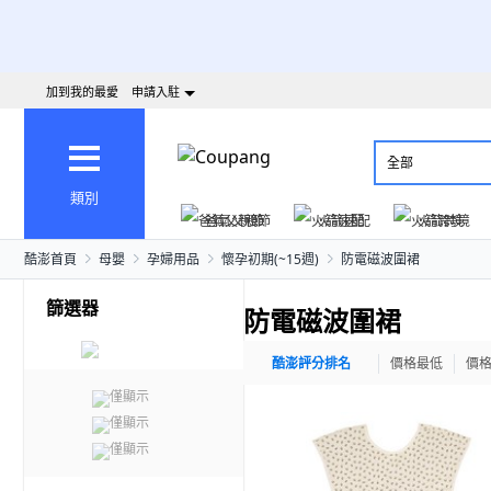
加到我的最愛
申請入駐
全部
類別
爸氣父親節
火箭速配
火箭跨境
酷澎首頁
母嬰
孕婦用品
懷孕初期(~15週)
防電磁波圍裙
篩選器
防電磁波圍裙
酷澎評分排名
價格最低
價
僅顯示
僅顯示
僅顯示