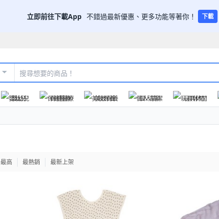
立即前往下載App
不錯過最新優惠、更多功能等著你！
下載
嬰幼兒
保健醫療
美妝保養
個人清潔
玩具休閒
格最高
最熱銷
最新上架