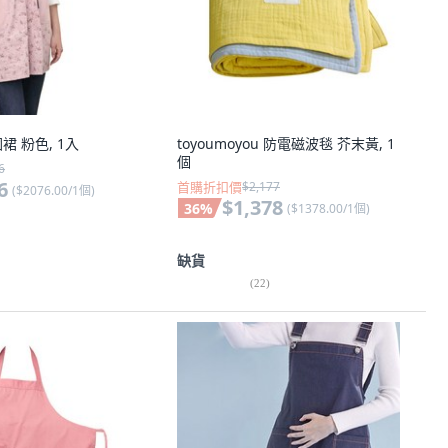
 圍裙 粉色, 1入
toyoumoyou 防電磁波毯 芥末黃, 1
個
6
6
首購折扣價
$2,177
(
$2076.00/1個
)
$1,378
36
%
(
$1378.00/1個
)
缺貨
(
22
)