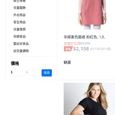
衛生保健
兒童服飾
外出用品
安全用品
兒童傢俱
孕婦食品
孕婦素色圍裙 粉紅色, 1入
首購折扣價
$2,358
嬰幼兒食品
$2,158
8
%
(
$2158.00/1個
)
幼兒童讀物
缺貨
價格
$
~
搜尋