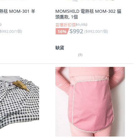
熱毯 MOM-301 羊
MOMSHILD 電熱毯 MOM-302 貓
頭鷹款, 1個
0
首購折扣價
$1,192
$992
16
%
$992.00/1個
)
(
$992.00/1個
)
缺貨
(
9
)