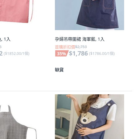
, 1入
孕婦吊帶圍裙 海軍藍, 1入
5
首購折扣價
$2,753
2
$1,786
35
%
(
$1852.00/1個
)
(
$1786.00/1個
)
缺貨