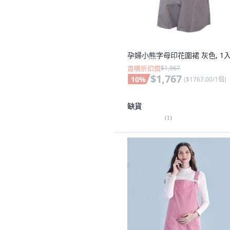
孕婦小熊字母印花圍裙 灰色, 1
首購折扣價
$1,967
$1,767
10
%
(
$1767.00/1個
)
缺貨
(
1
)