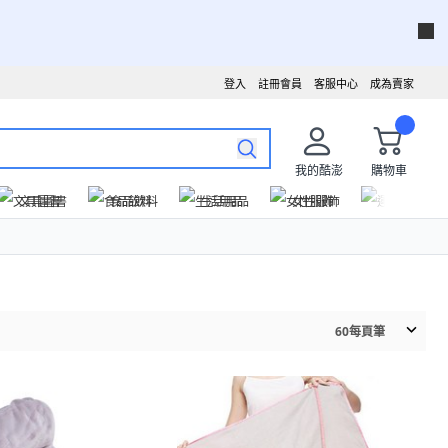
登入
註冊會員
客服中心
成為賣家
我的酷澎
購物車
文具圖書
食品飲料
生活用品
女性服飾
運動戶外
60
每頁筆