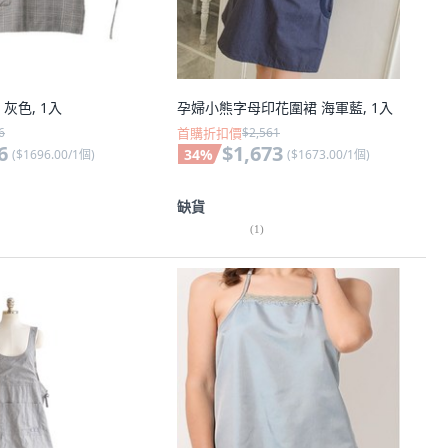
灰色, 1入
孕婦小熊字母印花圍裙 海軍藍, 1入
6
首購折扣價
$2,561
6
$1,673
34
%
(
$1696.00/1個
)
(
$1673.00/1個
)
缺貨
(
1
)