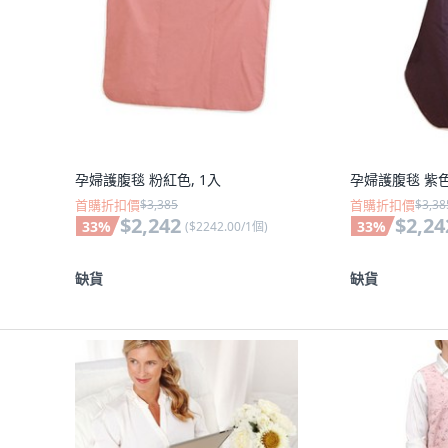
孕婦護腹毯 粉紅色, 1入
孕婦護腹毯 紫色
首購折扣價
$3,385
首購折扣價
$3,38
$2,242
$2,24
33
%
33
%
(
$2242.00/1個
)
缺貨
缺貨