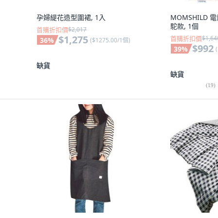
孕婦緹花造型圍裙, 1入
MOMSHILD 電
駝款, 1個
首購折扣價
$2,017
$1,275
首購折扣價
$1,64
36
%
(
$1275.00/1個
)
$992
39
%
(
缺貨
缺貨
(
19
)