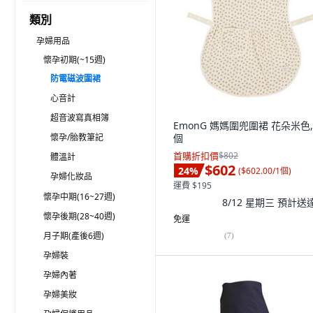
類別
孕婦用品
懷孕初期(~15週)
防電磁波圍裙
心音計
超音波寫真相簿
EmonG 媽媽圍兜圍裙 花朵米色,
懷孕/胎教筆記
個
首購折扣價
$802
體溫計
$602
24
%
(
$602.00/1個
)
孕婦化妝品
運費 $195
懷孕中期(16~27週)
8/12 星期三
預計送
懷孕後期(28~40週)
免運
月子期(產後6週)
(
7
)
孕婦裝
孕婦內著
孕婦美妝