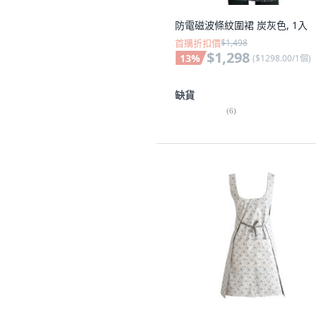
防電磁波條紋圍裙 炭灰色, 1入
首購折扣價
$1,498
$1,298
13
%
(
$1298.00/1個
)
缺貨
(
6
)