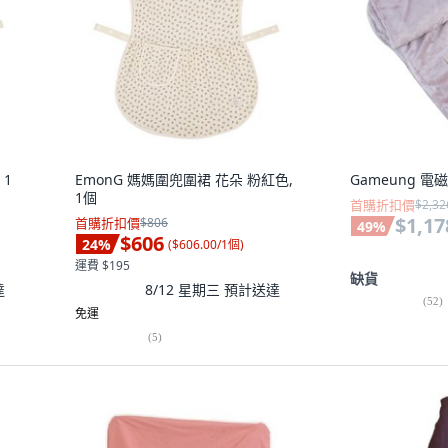
 1
EmonG 媽媽圍兜圍裙 花朵 粉紅色,
Gameung 電
1個
首購折扣價
$2,32
$1,17
首購折扣價
$806
49
%
$606
24
%
(
$606.00/1個
)
運費 $195
缺貨
達
8/12 星期三
預計送達
(
52
)
免運
(
5
)