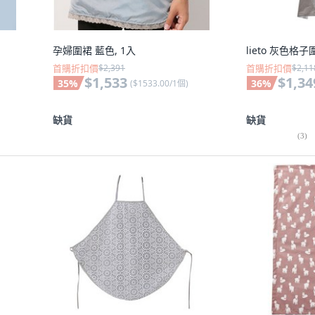
孕婦圍裙 藍色, 1入
lieto 灰色格子
首購折扣價
$2,391
首購折扣價
$2,11
$1,533
$1,34
35
%
36
%
(
$1533.00/1個
)
缺貨
缺貨
(
3
)