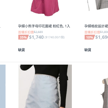
入
孕婦小熊字母印花圍裙 粉紅色, 1入
孕婦格紋設計裙 
首購折扣價
$2,689
首購折扣價
$1,89
$1,740
$1,69
35
%
10
%
(
$1740.00/1個
)
缺貨
缺貨