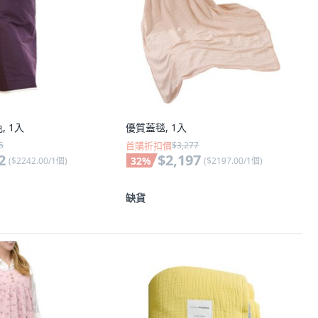
, 1入
優質蓋毯, 1入
5
首購折扣價
$3,277
2
$2,197
32
%
(
$2242.00/1個
)
(
$2197.00/1個
)
缺貨