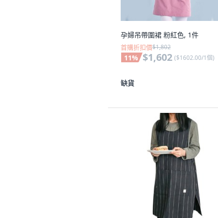
孕婦吊帶圍裙 粉紅色, 1件
首購折扣價
$1,802
$1,602
11
%
(
$1602.00/1個
)
缺貨