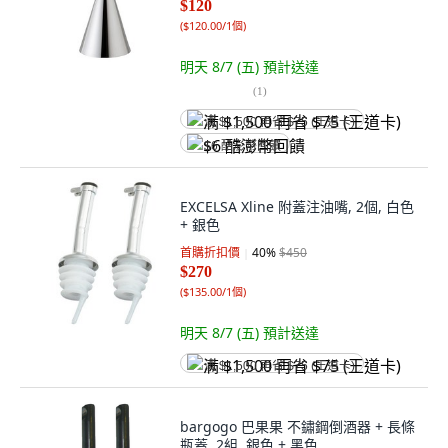
$120
(
$120.00/1個
)
明天 8/7 (五)
預計送達
(
1
)
满 $1,500 再省 $75 (王道卡)
$6 酷澎幣回饋
EXCELSA Xline 附蓋注油嘴, 2個, 白色
+ 銀色
首購折扣價
40
%
$450
$270
(
$135.00/1個
)
明天 8/7 (五)
預計送達
满 $1,500 再省 $75 (王道卡)
bargogo 巴果果 不鏽鋼倒酒器 + 長條
瓶蓋, 2組, 銀色 + 黑色