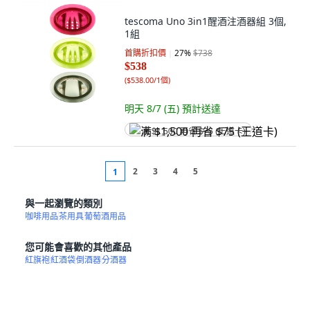
tescoma Uno 3in1醒酒注酒器組 3個,
1組
首購折扣價
27
%
$738
$538
(
$538.00/1個
)
明天 8/7 (五)
預計送達
满 $1,500 再省 $75 (王道卡)
2
3
4
5
1
與一起瀏覽的類別
咖啡用品
茶用具
葡萄酒用品
您可能會喜歡的其他產品
紅旗袍
紅酒袋
倒酒器
分酒器