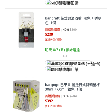
$10 酷澎幣回饋
bar craft 花式調酒酒嘴, 黑色 + 透明
色, 1個
首購折扣價
40
%
$399
$239
(
$239.00/1個
)
明天 8/7 (五)
預計送達
(
1
)
满 $1,500 再省 $75 (王道卡)
$12 酷澎幣回饋
bargogo 巴果果 捲邊日式雙頭量杯
30ml + 60ml, 銀色, 1個
首購折扣價
33
%
$592
$392
(
$392.00/1個
)