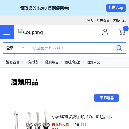
領取您的
$200
首購優惠卷!
打開 App
登入
註冊會員
客服中心
全部
酷澎首頁
火箭速配
餐廚用品
咖啡/茶/酒
酒類用品
酒類用品
篩選器
小麥購物 高級酒嘴 12g, 藍色, 6個
首購折扣價
40
%
$114