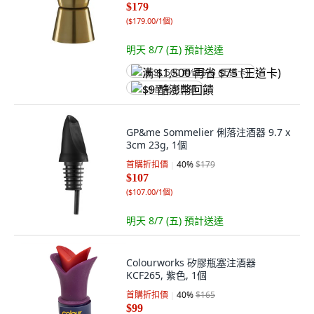
$179
(
$179.00/1個
)
明天 8/7 (五)
預計送達
满 $1,500 再省 $75 (王道卡)
$9 酷澎幣回饋
GP&me Sommelier 俐落注酒器 9.7 x
3cm 23g, 1個
首購折扣價
40
%
$179
$107
(
$107.00/1個
)
明天 8/7 (五)
預計送達
Colourworks 矽膠瓶塞注酒器
KCF265, 紫色, 1個
首購折扣價
40
%
$165
$99