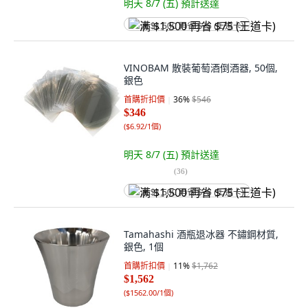
明天 8/7 (五)
預計送達
满 $1,500 再省 $75 (王道卡)
VINOBAM 散裝葡萄酒倒酒器, 50個,
銀色
首購折扣價
36
%
$546
$346
(
$6.92/1個
)
明天 8/7 (五)
預計送達
(
36
)
满 $1,500 再省 $75 (王道卡)
Tamahashi 酒瓶退冰器 不鏽鋼材質,
銀色, 1個
首購折扣價
11
%
$1,762
$1,562
(
$1562.00/1個
)