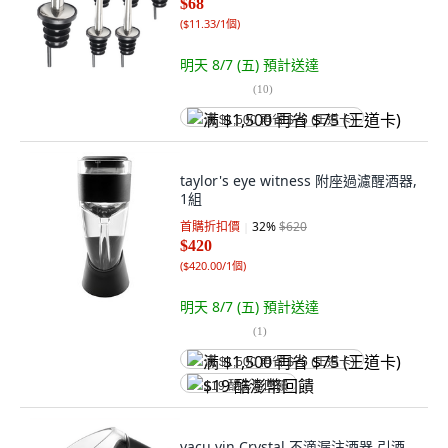
$68
(
$11.33/1個
)
明天 8/7 (五)
預計送達
(
10
)
满 $1,500 再省 $75 (王道卡)
taylor's eye witness 附座過濾醒酒器,
1組
首購折扣價
32
%
$620
$420
(
$420.00/1個
)
明天 8/7 (五)
預計送達
(
1
)
满 $1,500 再省 $75 (王道卡)
$19 酷澎幣回饋
vacu vin Crystal 不滴漏注酒器 引酒