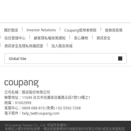
Investor Relations
關於酷澎
Coupang使用者條款
退換貨政策
信任管理中心
顧客隱私權政策通知
安心購物
資訊安全
資訊安全及隱私保護認證
加入酷澎商城
Global Site
公司名稱：酷澎股份有限公司
聯繫地址：11049 台北市信義區信義路五段7號13樓之1
統編：91002999
客服中心：0809-088-810 (免費) / 02-5592-7298
電子郵件：help_tw@coupang.com
©Coupang Taiwan Co., Ltd. 保留所有權利。
本網站上顯示的所有商標、標誌和服務標誌均為酷澎股份有限公司和/或其在美國和其