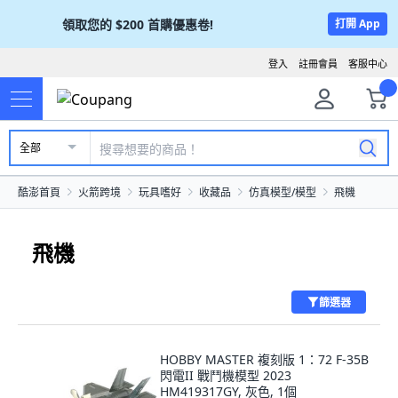
領取您的
$200
首購優惠卷!
打開 App
登入
註冊會員
客服中心
全部
酷澎首頁
火箭跨境
玩具嗜好
收藏品
仿真模型/模型
飛機
飛機
篩選器
HOBBY MASTER 複刻版 1：72 F-35B
閃電II 戰鬥機模型 2023
HM419317GY, 灰色, 1個