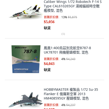
Caliber Wings 1/72 Robotech F-14 S
Type CAL610265GY 湯姆貓超時空戰
艦模型, 混色
首購折扣價
13
%
$5,875
$5,056
缺貨
(
1
)
鳳凰1:400烏茲別克航空B787-8
UK78701 飛機壓鑄模型, 混色
首購折扣價
4
%
$4,243
$4,043
缺貨
HOBBYMASTER 複製品 1/72 Su-35
Flanker E 俄羅斯空軍 2013
HM408595GY 壓鑄模型, 混色
首購折扣價
4
%
$4,237