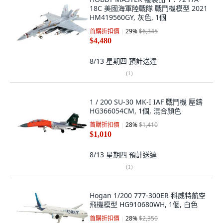
18C 美國海軍陸戰隊 戰鬥機模型 2021
HM419560GY, 灰色, 1個
首購折扣價
29
%
$6,345
$4,480
8/13 星期四
預計送達
(
1
)
1 / 200 SU-30 MK-I IAF 戰鬥機 壓鑄
HG366054CM, 1個, 混合顏色
首購折扣價
28
%
$1,410
$1,010
8/13 星期四
預計送達
(
1
)
Hogan 1/200 777-300ER 科威特航空
飛機模型 HG910680WH, 1個, 白色
首購折扣價
28
%
$2,350