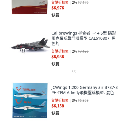
首購折扣價
2
%
$7,176
$6,976
缺貨
CalibreWings 捕食者 F-14 S型 隱形
馬克羅斯戰鬥機模型 CAL610807, 黑
色的
首購折扣價
2
%
$7,136
$6,936
缺貨
(
1
)
JCWings 1:200 Germany air B787-8
PH-TFM Arkefly飛機壓鑄模型, 混色
首購折扣價
3
%
$6,358
$6,158
缺貨