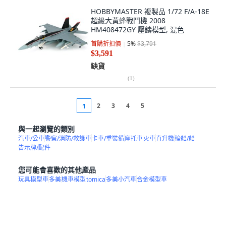
HOBBYMASTER 複製品 1/72 F/A-18E
超級大黃蜂戰鬥機 2008
HM408472GY 壓鑄模型, 混色
首購折扣價
5
%
$3,791
$3,591
缺貨
(
1
)
2
3
4
5
1
與一起瀏覽的類別
汽車/公車
警察/消防/救護車
卡車/重裝備
摩托車
火車
直升機
輪船/船
告示牌/配件
您可能會喜歡的其他產品
玩具模型車
多美
機車模型
tomica
多美小汽車
合金模型車