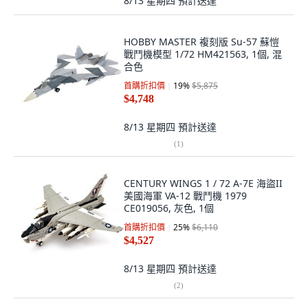
8/13 星期四
預計送達
HOBBY MASTER 複刻版 Su-57 蘇愷
戰鬥機模型 1/72 HM421563, 1個, 混
合色
首購折扣價
19
%
$5,875
$4,748
8/13 星期四
預計送達
(
1
)
CENTURY WINGS 1 / 72 A-7E 海盜II
美國海軍 VA-12 戰鬥機 1979
CE019056, 灰色, 1個
首購折扣價
25
%
$6,110
$4,527
8/13 星期四
預計送達
(
2
)