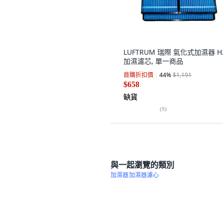
LUFTRUM 瑞際 氣化式加濕器 H
加濕濾芯, 單一商品
首購折扣價
44
%
$1,191
$658
缺貨
(
9
)
與一起瀏覽的類別
加濕器
加濕器濾心