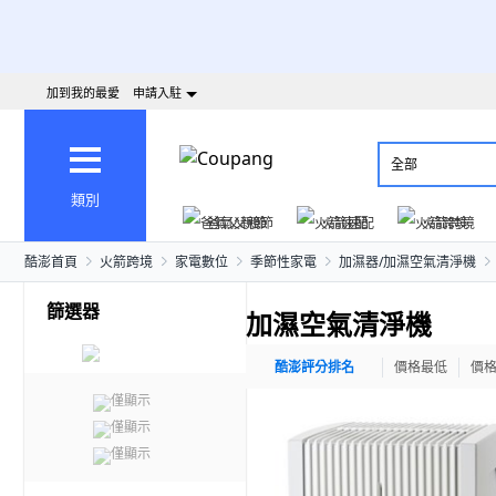
加到我的最愛
申請入駐
全部
類別
爸氣父親節
火箭速配
火箭跨境
酷澎首頁
火箭跨境
家電數位
季節性家電
加濕器/加濕空氣清淨機
篩選器
加濕空氣清淨機
酷澎評分排名
價格最低
價
僅顯示
僅顯示
僅顯示