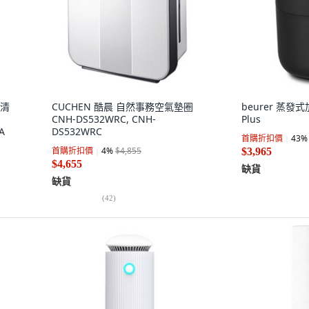
氣清
CUCHEN 酷晨 自然事務空氣墊圈
beurer 蒸發式加
CNH-DS532WRC, CNH-
Plus
A
DS532WRC
首購折扣價
43
%
首購折扣價
4
%
$4,855
$3,965
$4,655
缺貨
缺貨
(
42
)