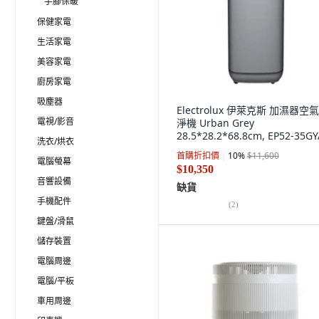
手腳保暖
保健家電
生活家電
美容家電
廚房家電
吸塵器
Electrolux 伊萊克斯 加濕器空
電視/影音
淨機 Urban Grey
28.5*28.2*68.8cm, EP52-35GY
洗衣/烘衣
首購折扣價
10
%
$11,600
電腦螢幕
$10,350
音響設備
缺貨
手機配件
(
2
)
鍵盤/滑鼠
儲存裝置
電腦周邊
電腦/平板
車用周邊