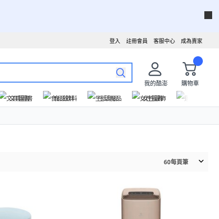
登入
註冊會員
客服中心
成為賣家
我的酷澎
購物車
文具圖書
食品飲料
生活用品
女性服飾
運動戶外
60
每頁筆