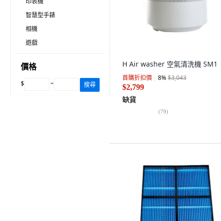
印表機
智慧型手錶
相機
遊戲
H Air washer 空氣清洗機 SM1
價格
首購折扣價
8
%
$3,043
$
~
搜尋
$2,799
缺貨
(
79
)