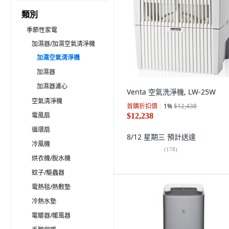
類別
季節性家電
加濕器/加濕空氣清淨機
加濕空氣清淨機
加濕器
加濕器濾心
Venta 空氣洗淨機, LW-25W
空氣清淨機
首購折扣價
1
%
$12,438
電風扇
$12,238
循環扇
8/12 星期三
預計送達
冷風機
(
178
)
烘衣機/脫水機
蚊子/驅蟲器
電熱毯/熱敷墊
冷熱水墊
電暖器/暖風器