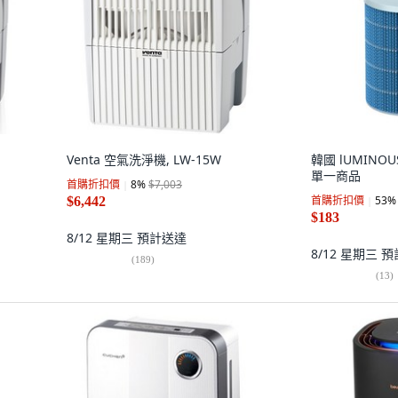
Venta 空氣洗淨機, LW-15W
韓國 lUMINO
單一商品
首購折扣價
8
%
$7,003
首購折扣價
53
%
$6,442
$183
8/12 星期三
預計送達
8/12 星期三
預
(
189
)
(
13
)