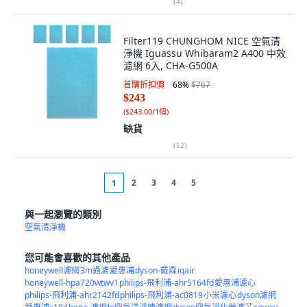
(
4
)
Filter119 CHUNGHOM NICE 空氣清
淨機 Iguassu Whibaram2 A400 中效
濾網 6入, CHA-G500A
首購折扣價
68
%
$767
$243
(
$243.00/1個
)
缺貨
(
12
)
2
3
4
5
1
與一起瀏覽的類別
空氣清淨機
您可能會喜歡的其他產品
honeywell濾網
3m過濾
愛惠浦
dyson-戴森
iqair
honeywell-hpa720wtwv1
philips-飛利浦-ahr5164fd
愛惠浦濾心
philips-飛利浦-ahr2142fd
philips-飛利浦-ac0819
小米濾心
dyson濾網