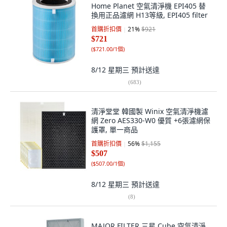
Home Planet 空氣清淨機 EPI405 替
換用正品濾網 H13等級, EPI405 filter
首購折扣價
21
%
$921
$721
(
$721.00/1個
)
8/12 星期三
預計送達
(
683
)
清淨堂堂 韓國製 Winix 空氣清淨機濾
網 Zero AES330-W0 優質 +6張濾網保
護罩, 單一商品
首購折扣價
56
%
$1,155
$507
(
$507.00/1個
)
8/12 星期三
預計送達
(
8
)
MAJOR FILTER 三星 Cube 空氣清淨