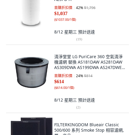
首購折扣價
42
%
$1,796
$1,037
(
$1037.00/1個
)
8/12 星期三
預計送達
(
19
)
清淨堂堂 LG PuriCare 360 空氣清淨
機濾網 替換 AS181DAW AS281DAW
AS309DWA AS199DWA AS247DWE
AS280DWFC AS300DWFA HEPA除臭
首購折扣價
24
%
$814
濾網 + 抗菌濾網防護罩 6件組, 參考內
$614
容, 1個
(
$614.00/1個
)
8/12 星期三
預計送達
(
2
)
FILTERKINGDOM Blueair Classic
500/600 系列 Smoke Stop 相容濾網,