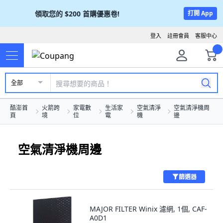
領取您的
$200
首購優惠卷!
打開 App
登入
註冊會員
客服中心
全部
酷澎首
火箭跨
家電數
生活家
空氣清淨
空氣清淨機周
頁
境
位
電
機
邊
空氣清淨機周邊
篩選器
MAJOR FILTER Winix 濾網, 1個, CAF-
A0D1