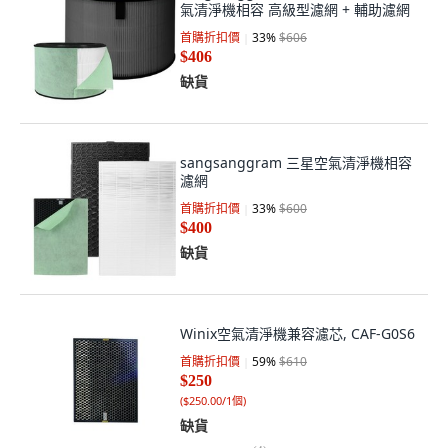
氣清淨機相容 高級型濾網 + 輔助濾網
首購折扣價
33
%
$606
$406
缺貨
sangsanggram 三星空氣清淨機相容
濾網
首購折扣價
33
%
$600
$400
缺貨
Winix空氣清淨機兼容濾芯, CAF-G0S6
首購折扣價
59
%
$610
$250
(
$250.00/1個
)
缺貨