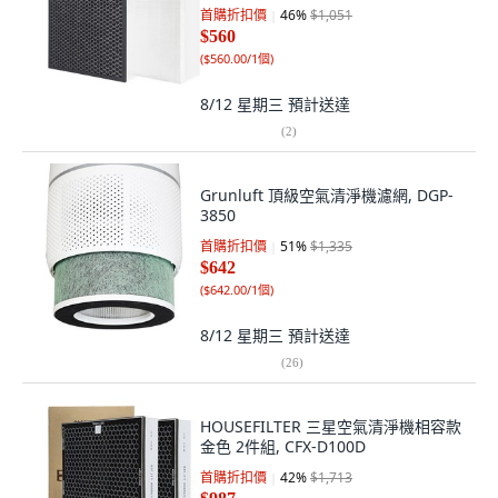
首購折扣價
46
%
$1,051
$560
(
$560.00/1個
)
8/12 星期三
預計送達
(
2
)
Grunluft 頂級空氣清淨機濾網, DGP-
3850
首購折扣價
51
%
$1,335
$642
(
$642.00/1個
)
8/12 星期三
預計送達
(
26
)
HOUSEFILTER 三星空氣清淨機相容款
金色 2件組, CFX-D100D
首購折扣價
42
%
$1,713