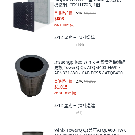
機濾網, CFX-H170D, 1個
首購折扣價
51
%
$1,250
$606
(
$606.00/1個
)
8/12 星期三
預計送達
(
164
)
Insaengpilteo Winix 空氣清淨機濾網
更換 TowerQ Qs ATQM403-HWK /
AEN331-W0 / CAF-D0S5 / ATQE400-
HWK 套組, 單一商品
首購折扣價
27
%
$1,396
$1,015
(
$1015.00/1個
)
8/12 星期三
預計送達
(
64
)
Winix TowerQ Qs兼容ATQE400-HWK