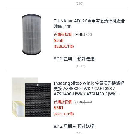
(
230
)
THiNK air AD12C專用空氣清淨機複合
濾網, 1個
首購折扣價
30
%
$800
$558
(
$558.00/1個
)
8/12 星期三
預計送達
(
1517
)
Insaengpilteo Winix 空氣清淨機濾網
更換 AZBE380-IWK / CAF-I0S3 /
AZSH400-HWK / AZSH430 / JWK
Zero 2.0 套組, 單一商品
首購折扣價
60
%
$959
$381
(
$381.00/1個
)
8/12 星期三
預計送達
(
62
)