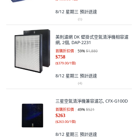
8/12 星期三
預計送達
(
1
)
美則濾網 DK 壁掛式空氣清淨機相容濾
網, 2個, DAP-2231
首購折扣價
59
%
$1,880
$758
(
$379.00/1個
)
8/12 星期三
預計送達
(
4
)
三星空氣清淨機兼容濾芯, CFX-G100D
首購折扣價
49
%
$521
$263
(
$263.00/1個
)
8/12 星期三
預計送達