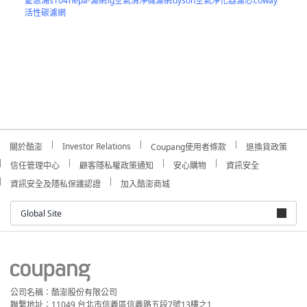
愛惠浦s104
hepa-濾網
lg空氣清淨機濾網
dyson空氣淨化器濾芯
coway
活性碳濾網
Investor Relations
關於酷澎
Coupang使用者條款
退換貨政策
信任管理中心
顧客隱私權政策通知
安心購物
資訊安全
資訊安全及隱私保護認證
加入酷澎商城
Global Site
公司名稱：酷澎股份有限公司
聯繫地址：11049 台北市信義區信義路五段7號13樓之1