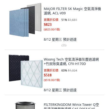
MAJOR FILTER SK Magic 空氣清淨機
濾網, ACL-V09
首購折扣價
51
%
$1,681
$823
(
$823.00/1個
)
8/12 星期三
預計送達
(
25
)
Woong Tech 空氣清淨器灰塵過濾網
+竹炭除臭濾網, CFX-H170D
首購折扣價
60
%
$1,324
$518
(
$518.00/1個
)
8/12 星期三
預計送達
FILTERKINGDOM Winix Tower Q空
氣清淨機替換濾網 CAF-D0S5/CAF-