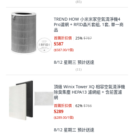
(
85
)
TREND HOW 小米米家空氣清淨機4
Pro濾網 + RFID晶片套組, 1套, 單一商
品
首購折扣價
25
%
$787
$587
(
$587.00/1個
)
8/12 星期三
預計送達
(
11
)
頂級 Winix Tower XQ 相容空氣清淨機
除臭集塵 HEPA13 濾網組 + 含前置濾
網
首購折扣價
62
%
$766
$289
(
$289.00/1個
)
8/12 星期三
預計送達