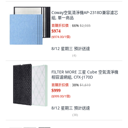
Coway空氣清淨機AP-2318D兼容濾芯
組, 單一商品
首購折扣價
66
%
$2,935
$974
(
$974.00/1個
)
8/12 星期三
預計送達
(
4
)
FILTER MORE 三星 Cube 空氣清淨機
相容濾網組, CFX-J170D
首購折扣價
38
%
$1,619
$999
(
$999.00/1個
)
8/12 星期三
預計送達
(
38
)