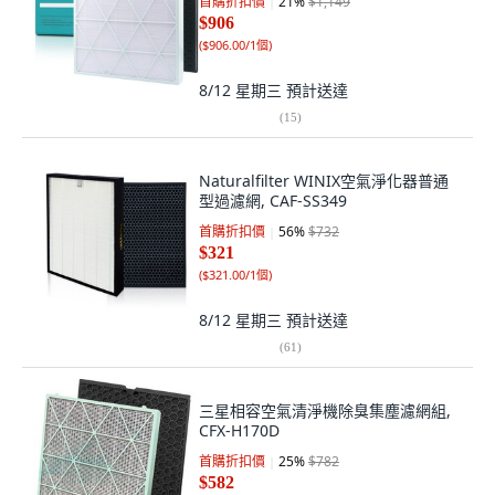
首購折扣價
21
%
$1,149
$906
(
$906.00/1個
)
8/12 星期三
預計送達
(
15
)
Naturalfilter WINIX空氣淨化器普通
型過濾網, CAF-SS349
首購折扣價
56
%
$732
$321
(
$321.00/1個
)
8/12 星期三
預計送達
(
61
)
三星相容空氣清淨機除臭集塵濾網組,
CFX-H170D
首購折扣價
25
%
$782
$582