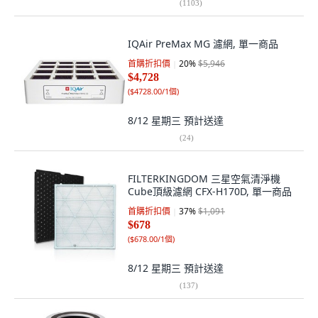
(
1103
)
IQAir PreMax MG 濾網, 單一商品
首購折扣價
20
%
$5,946
$4,728
(
$4728.00/1個
)
8/12 星期三
預計送達
(
24
)
FILTERKINGDOM 三星空氣清淨機
Cube頂級濾網 CFX-H170D, 單一商品
首購折扣價
37
%
$1,091
$678
(
$678.00/1個
)
8/12 星期三
預計送達
(
137
)