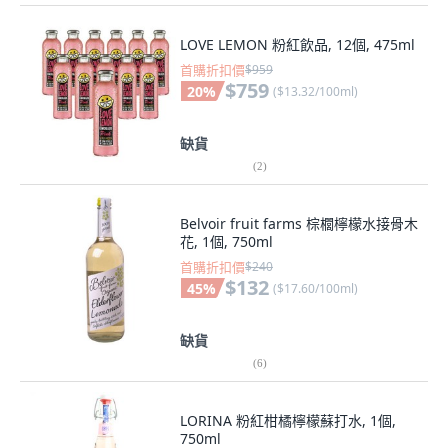
LOVE LEMON 粉紅飲品, 12個, 475ml
首購折扣價
$959
$759
20
%
(
$13.32/100ml
)
缺貨
(
2
)
Belvoir fruit farms 棕櫚檸檬水接骨木
花, 1個, 750ml
首購折扣價
$240
$132
45
%
(
$17.60/100ml
)
缺貨
(
6
)
LORINA 粉紅柑橘檸檬蘇打水, 1個,
750ml