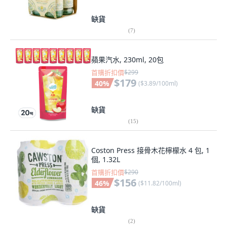
缺貨
(
7
)
蘋果汽水, 230ml, 20包
首購折扣價
$299
$179
40
%
(
$3.89/100ml
)
缺貨
(
15
)
Coston Press 接骨木花檸檬水 4 包, 1
個, 1.32L
首購折扣價
$290
$156
46
%
(
$11.82/100ml
)
缺貨
(
2
)