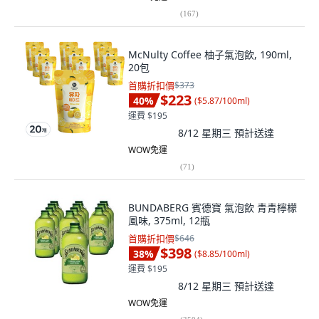
(
167
)
McNulty Coffee 柚子氣泡飲, 190ml,
20包
首購折扣價
$373
$223
40
%
(
$5.87/100ml
)
運費 $195
8/12 星期三
預計送達
WOW免運
(
71
)
BUNDABERG 賓德寶 氣泡飲 青青檸檬
風味, 375ml, 12瓶
首購折扣價
$646
$398
38
%
(
$8.85/100ml
)
運費 $195
8/12 星期三
預計送達
WOW免運