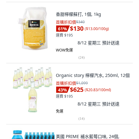
香甜檸檬蘇打, 1個, 1kg
首購折扣價
$340
$130
61
%
(
$13.00/100g
)
運費 $195
8/12 星期三
預計送達
WOW免運
(
24
)
Organic story 檸檬汽水, 250ml, 12個
首購折扣價
$1,099
$625
43
%
(
$20.83/100ml
)
運費 $195
8/12 星期三
預計送達
免運
(
14
)
美國 PRIME 補水藍莓口味, 24個,