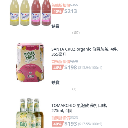
首購折扣價
$355
$213
40
%
缺貨
(
157
)
SANTA CRUZ organic 伯爵灰茶, 4件,
355毫升
首購折扣價
$370
$198
46
%
(
$13.94/100ml
)
缺貨
(
1
)
TOMARCHIO 氣泡飲 蘇打口味,
275ml, 4個
首購折扣價
$323
$193
40
%
(
$17.55/100ml
)