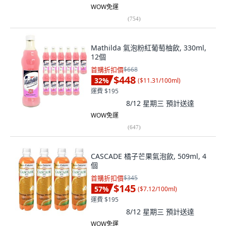
WOW免運
(
754
)
Mathilda 氣泡粉紅葡萄柚飲, 330ml,
12個
首購折扣價
$668
$448
32
%
(
$11.31/100ml
)
運費 $195
8/12 星期三
預計送達
WOW免運
(
647
)
CASCADE 橘子芒果氣泡飲, 509ml, 4
個
首購折扣價
$345
$145
57
%
(
$7.12/100ml
)
運費 $195
8/12 星期三
預計送達
WOW免運