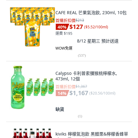
CAFE REAL 芒果氣泡飲, 230ml, 10包
首購折扣價
$213
$127
40
%
(
$5.52/100ml
)
運費 $195
8/12 星期三
預計送達
WOW免運
(
537
)
Calypso 卡利普索獼猴桃檸檬水,
473ml, 12個
首購折扣價
$1,367
$1,167
14
%
(
$20.56/100ml
)
缺貨
(
1
)
kiviks 檸檬氣泡飲 黑醋栗&檸檬香蜂草