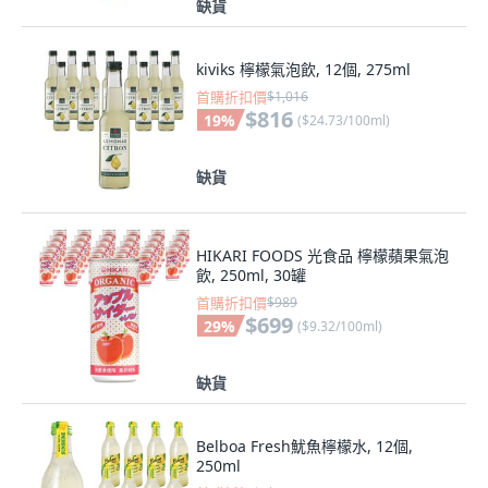
缺貨
kiviks 檸檬氣泡飲, 12個, 275ml
首購折扣價
$1,016
$816
19
%
(
$24.73/100ml
)
缺貨
HIKARI FOODS 光食品 檸檬蘋果氣泡
飲, 250ml, 30罐
首購折扣價
$989
$699
29
%
(
$9.32/100ml
)
缺貨
Belboa Fresh魷魚檸檬水, 12個,
250ml