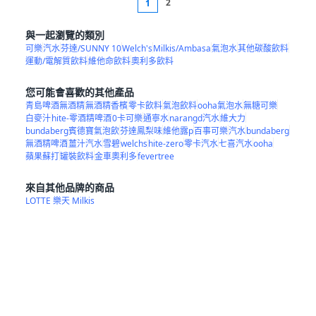
2
1
與一起瀏覽的類別
可樂
汽水
芬達/SUNNY 10
Welch's
Milkis/Ambasa
氣泡水
其他碳酸飲料
運動/電解質飲料
維他命飲料
奧利多飲料
您可能會喜歡的其他產品
青島啤酒無酒精
無酒精香檳
零卡飲料
氣泡飲料
ooha氣泡水
無糖可樂
白麥汁
hite-零酒精啤酒
0卡可樂
通寧水
narangd汽水
維大力
bundaberg賓德寶氣泡飲
芬達鳳梨味
維他露p
百事可樂
汽水
bundaberg
無酒精啤酒
薑汁汽水
雪碧
welchs
hite-zero
零卡汽水
七喜汽水
ooha
蘋果蘇打
罐裝飲料
金車奧利多
fevertree
來自其他品牌的商品
LOTTE 樂天 Milkis