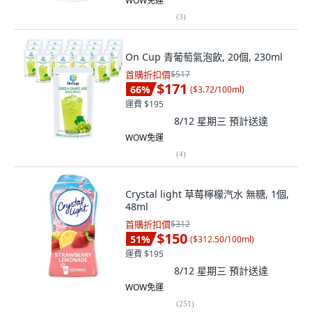
WOW免運
(
3
)
On Cup 青葡萄氣泡飲, 20個, 230ml
首購折扣價
$517
$171
66
%
(
$3.72/100ml
)
運費 $195
8/12 星期三
預計送達
WOW免運
(
4
)
Crystal light 草莓檸檬汽水 無糖, 1個,
48ml
首購折扣價
$312
$150
51
%
(
$312.50/100ml
)
運費 $195
8/12 星期三
預計送達
WOW免運
(
251
)