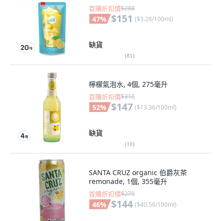
首購折扣價
$288
$151
47
%
(
$3.28/100ml
)
缺貨
(
81
)
檸檬氣泡水, 4個, 275毫升
首購折扣價
$310
$147
52
%
(
$13.36/100ml
)
缺貨
(
10
)
SANTA CRUZ organic 伯爵灰茶
remonade, 1個, 355毫升
首購折扣價
$270
$144
46
%
(
$40.56/100ml
)