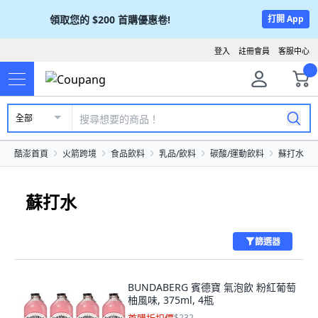
領取您的
$200
首購優惠卷!
打開 App
登入
註冊會員
客服中心
全部
酷澎首頁
火箭跨境
食品飲料
乳品/飲料
碳酸/運動飲料
蘇打水
蘇打水
篩選器
BUNDABERG 賓德寶 氣泡飲 粉紅葡萄
柚風味, 375ml, 4瓶
$232