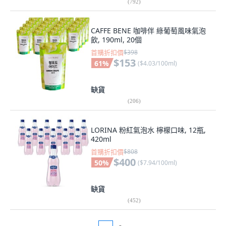
(
792
)
CAFFE BENE 咖啡伴 綠葡萄風味氣泡
飲, 190ml, 20個
首購折扣價
$398
$153
61
%
(
$4.03/100ml
)
缺貨
(
206
)
LORINA 粉紅氣泡水 檸檬口味, 12瓶,
420ml
首購折扣價
$808
$400
50
%
(
$7.94/100ml
)
缺貨
(
452
)