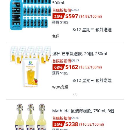
500ml
首購折扣價
$797
$597
25
%
(
$4.98/100ml
)
運費 $195
8/12 星期三
預計送達
免運
溫杯 芒果氣泡飲, 20個, 230ml
首購折扣價
$517
$162
68
%
(
$3.52/100ml
)
運費 $195
8/12 星期三
預計送達
WOW免運
(
2
)
Mathilda 氣泡檸檬飲, 750ml, 3個
首購折扣價
$530
$238
55
%
(
$10.58/100ml
)