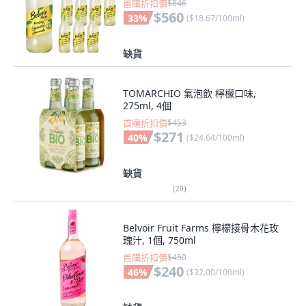
首購折扣價
$846
$560
33
%
(
$18.67/100ml
)
缺貨
TOMARCHIO 氣泡飲 檸檬口味,
275ml, 4個
首購折扣價
$453
$271
40
%
(
$24.64/100ml
)
缺貨
(
20
)
Belvoir Fruit Farms 檸檬接骨木花玫
瑰汁, 1個, 750ml
首購折扣價
$450
$240
46
%
(
$32.00/100ml
)