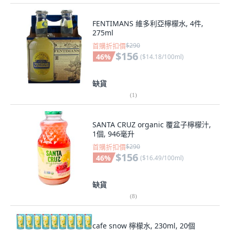
FENTIMANS 維多利亞檸檬水, 4件,
275ml
首購折扣價
$290
$156
46
%
(
$14.18/100ml
)
缺貨
(
1
)
SANTA CRUZ organic 覆盆子檸檬汁,
1個, 946毫升
首購折扣價
$290
$156
46
%
(
$16.49/100ml
)
缺貨
(
8
)
cafe snow 檸檬水, 230ml, 20個