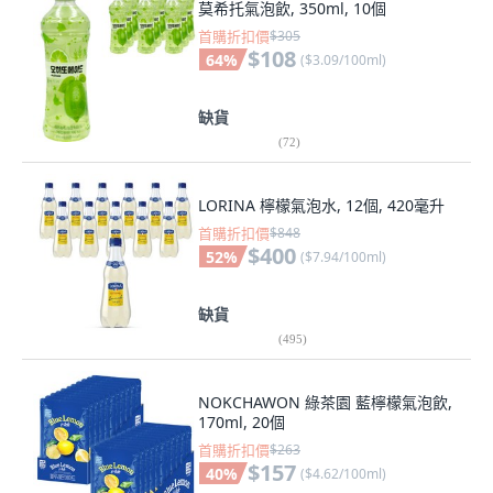
莫希托氣泡飲, 350ml, 10個
首購折扣價
$305
$108
64
%
(
$3.09/100ml
)
缺貨
(
72
)
LORINA 檸檬氣泡水, 12個, 420毫升
首購折扣價
$848
$400
52
%
(
$7.94/100ml
)
缺貨
(
495
)
NOKCHAWON 綠茶園 藍檸檬氣泡飲,
170ml, 20個
首購折扣價
$263
$157
40
%
(
$4.62/100ml
)