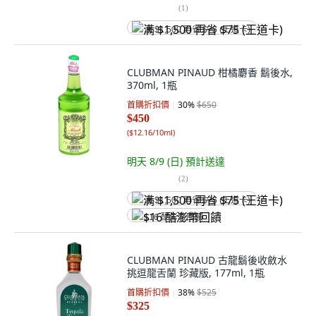
(
1
)
满 $1,500 再省 $75 (王道卡)
CLUBMAN PINAUD 柑橘麝香 鬍後水,
370ml, 1瓶
首購折扣價
30
%
$650
$450
(
$12.16/10ml
)
明天 8/9 (日)
預計送達
(
2
)
满 $1,500 再省 $75 (王道卡)
$16 酷澎幣回饋
CLUBMAN PINAUD 古龍鬍後收斂水
挑逗龍舌蘭 珍藏版, 177ml, 1瓶
首購折扣價
38
%
$525
$325