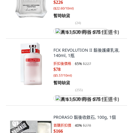
$226
(
$22.60/10ml
)
暫時缺貨
(
24
)
满 $1,500 再省 $75 (王道卡)
FCK REVOLUTION II 鬍後護膚乳液,
140ml, 1瓶
折扣後價格
65
%
$227
$78
(
$5.57/10ml
)
暫時缺貨
(
255
)
满 $1,500 再省 $75 (王道卡)
PRORASO 鬍後收斂石, 100g, 1個
首購折扣價
40
%
$278
$166