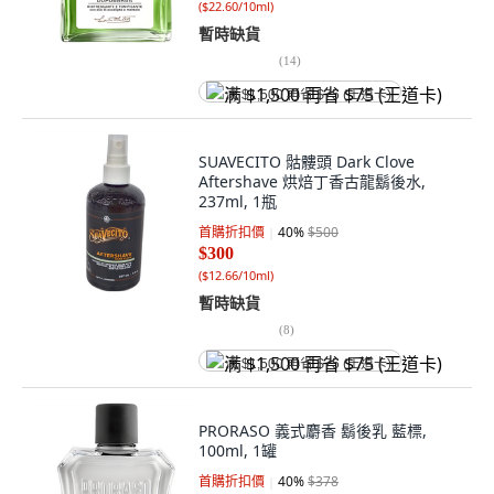
(
$22.60/10ml
)
暫時缺貨
(
14
)
满 $1,500 再省 $75 (王道卡)
SUAVECITO 骷髏頭 Dark Clove
Aftershave 烘焙丁香古龍鬍後水,
237ml, 1瓶
首購折扣價
40
%
$500
$300
(
$12.66/10ml
)
暫時缺貨
(
8
)
满 $1,500 再省 $75 (王道卡)
PRORASO 義式麝香 鬍後乳 藍標,
100ml, 1罐
首購折扣價
40
%
$378