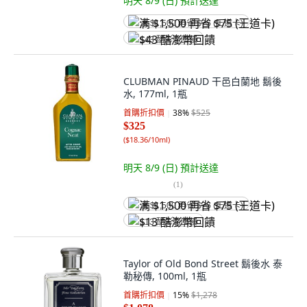
明天 8/9 (日)
預計送達
满 $1,500 再省 $75 (王道卡)
$43 酷澎幣回饋
CLUBMAN PINAUD 干邑白蘭地 鬍後
水, 177ml, 1瓶
首購折扣價
38
%
$525
$325
(
$18.36/10ml
)
明天 8/9 (日)
預計送達
(
1
)
满 $1,500 再省 $75 (王道卡)
$13 酷澎幣回饋
Taylor of Old Bond Street 鬍後水 泰
勒秘傳, 100ml, 1瓶
首購折扣價
15
%
$1,278