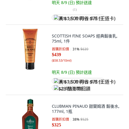
明天 8/9 (日)
預計送達
(
1
)
满 $1,500 再省 $75 (王道卡)
SCOTTISH FINE SOAPS 經典鬍後乳,
75ml, 1件
首購折扣價
31
%
$639
$439
(
$58.53/10ml
)
明天 8/9 (日)
預計送達
满 $1,500 再省 $75 (王道卡)
$23 酷澎幣回饋
CLUBMAN PINAUD 甜蘭姆酒 鬍後水,
177ml, 1瓶
首購折扣價
38
%
$525
$325