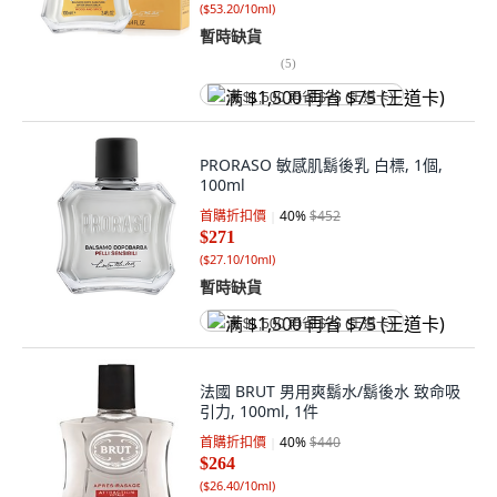
(
$53.20/10ml
)
暫時缺貨
(
5
)
满 $1,500 再省 $75 (王道卡)
PRORASO 敏感肌鬍後乳 白標, 1個,
100ml
首購折扣價
40
%
$452
$271
(
$27.10/10ml
)
暫時缺貨
满 $1,500 再省 $75 (王道卡)
法國 BRUT 男用爽鬍水/鬍後水 致命吸
引力, 100ml, 1件
首購折扣價
40
%
$440
$264
(
$26.40/10ml
)