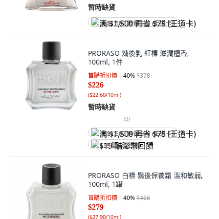
暫時缺貨
满 $1,500 再省 $75 (王道卡)
PRORASO 鬍後乳 紅標 滋潤檀香,
100ml, 1件
首購折扣價
40
%
$378
$226
(
$22.60/10ml
)
暫時缺貨
(
3
)
满 $1,500 再省 $75 (王道卡)
$19 酷澎幣回饋
PRORASO 白標 鬍後保養霜 溫和敏弱,
100ml, 1罐
首購折扣價
40
%
$466
$279
(
$27.90/10ml
)