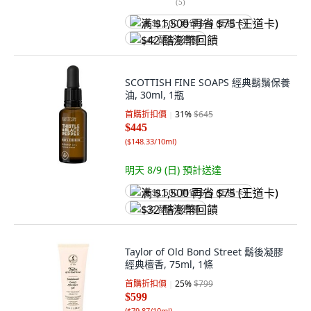
(
5
)
满 $1,500 再省 $75 (王道卡)
$42 酷澎幣回饋
SCOTTISH FINE SOAPS 經典鬍鬚保養
油, 30ml, 1瓶
首購折扣價
31
%
$645
$445
(
$148.33/10ml
)
明天 8/9 (日)
預計送達
满 $1,500 再省 $75 (王道卡)
$32 酷澎幣回饋
Taylor of Old Bond Street 鬍後凝膠
經典檀香, 75ml, 1條
首購折扣價
25
%
$799
$599
(
$79.87/10ml
)