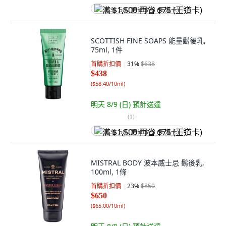
满 $1,500 再省 $75 (王道卡)
SCOTTISH FINE SOAPS 能量鬍後乳,
75ml, 1件
首購折扣價
31
%
$638
$438
(
$58.40/10ml
)
明天 8/9 (日)
預計送達
(
1
)
满 $1,500 再省 $75 (王道卡)
MISTRAL BODY 波本威士忌 鬍後乳,
100ml, 1條
首購折扣價
23
%
$850
$650
(
$65.00/10ml
)