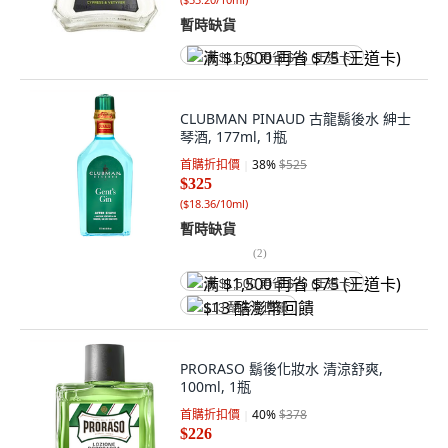
暫時缺貨
满 $1,500 再省 $75 (王道卡)
CLUBMAN PINAUD 古龍鬍後水 紳士
琴酒, 177ml, 1瓶
首購折扣價
38
%
$525
$325
(
$18.36/10ml
)
暫時缺貨
(
2
)
满 $1,500 再省 $75 (王道卡)
$13 酷澎幣回饋
PRORASO 鬍後化妝水 清涼舒爽,
100ml, 1瓶
首購折扣價
40
%
$378
$226