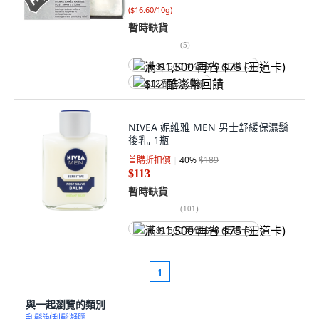
(
$16.60/10g
)
暫時缺貨
(
5
)
满 $1,500 再省 $75 (王道卡)
$12 酷澎幣回饋
NIVEA 妮維雅 MEN 男士舒緩保濕鬍
後乳, 1瓶
首購折扣價
40
%
$189
$113
暫時缺貨
(
101
)
满 $1,500 再省 $75 (王道卡)
1
與一起瀏覽的類別
刮鬍泡
刮鬍凝膠