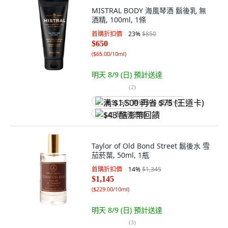
MISTRAL BODY 海風琴酒 鬍後乳 無
酒精, 100ml, 1條
首購折扣價
23
%
$850
$650
(
$65.00/10ml
)
明天 8/9 (日)
預計送達
(
2
)
满 $1,500 再省 $75 (王道卡)
$43 酷澎幣回饋
Taylor of Old Bond Street 鬍後水 雪
茄菸葉, 50ml, 1瓶
首購折扣價
14
%
$1,345
$1,145
(
$229.00/10ml
)
明天 8/9 (日)
預計送達
(
3
)