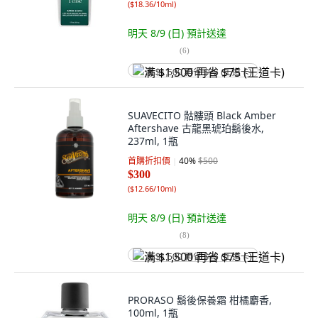
(
$18.36/10ml
)
明天 8/9 (日)
預計送達
(
6
)
满 $1,500 再省 $75 (王道卡)
SUAVECITO 骷髏頭 Black Amber
Aftershave 古龍黑琥珀鬍後水,
237ml, 1瓶
首購折扣價
40
%
$500
$300
(
$12.66/10ml
)
明天 8/9 (日)
預計送達
(
8
)
满 $1,500 再省 $75 (王道卡)
PRORASO 鬍後保養霜 柑橘麝香,
100ml, 1瓶