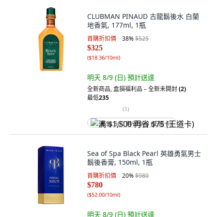
CLUBMAN PINAUD 古龍鬍後水 白蘭
地香氣, 177ml, 1瓶
首購折扣價
38
%
$525
$325
(
$18.36/10ml
)
明天 8/9 (日)
預計送達
全新商品
,
盒損福利品 – 全新未開封
(2)
最低
235
(
5
)
满 $1,500 再省 $75 (王道卡)
Sea of Spa Black Pearl 英雄勇氣男士
鬍後香膏, 150ml, 1瓶
首購折扣價
20
%
$980
$780
(
$52.00/10ml
)
明天 8/9 (日)
預計送達