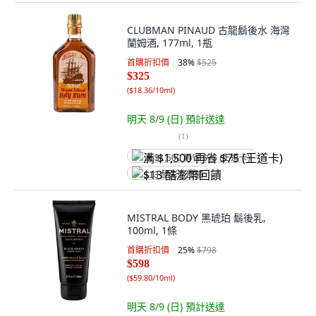
CLUBMAN PINAUD 古龍鬍後水 海灣
蘭姆酒, 177ml, 1瓶
首購折扣價
38
%
$525
$325
(
$18.36/10ml
)
明天 8/9 (日)
預計送達
(
1
)
满 $1,500 再省 $75 (王道卡)
$13 酷澎幣回饋
MISTRAL BODY 黑琥珀 鬍後乳,
100ml, 1條
首購折扣價
25
%
$798
$598
(
$59.80/10ml
)
明天 8/9 (日)
預計送達