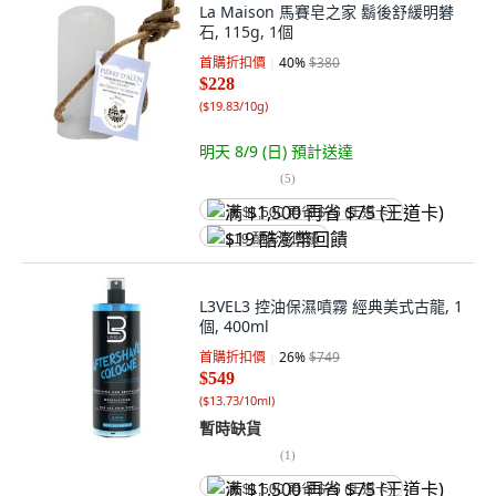
La Maison 馬賽皂之家 鬍後舒緩明礬
石, 115g, 1個
首購折扣價
40
%
$380
$228
(
$19.83/10g
)
明天 8/9 (日)
預計送達
(
5
)
满 $1,500 再省 $75 (王道卡)
$19 酷澎幣回饋
L3VEL3 控油保濕噴霧 經典美式古龍, 1
個, 400ml
首購折扣價
26
%
$749
$549
(
$13.73/10ml
)
暫時缺貨
(
1
)
满 $1,500 再省 $75 (王道卡)