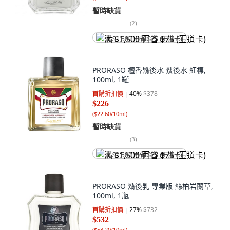
暫時缺貨
(
2
)
满 $1,500 再省 $75 (王道卡)
PRORASO 檀香鬍後水 鬚後水 紅標,
100ml, 1罐
首購折扣價
40
%
$378
$226
(
$22.60/10ml
)
暫時缺貨
(
3
)
满 $1,500 再省 $75 (王道卡)
PRORASO 鬍後乳 專業版 絲柏岩蘭草,
100ml, 1瓶
首購折扣價
27
%
$732
$532
(
$53.20/10ml
)