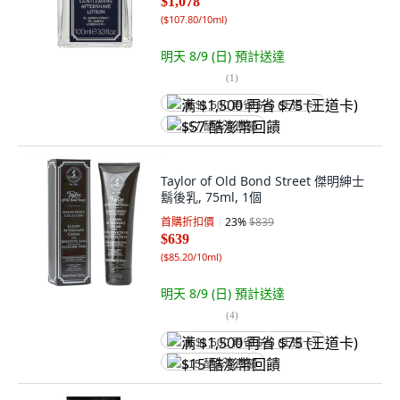
$1,078
(
$107.80/10ml
)
明天 8/9 (日)
預計送達
(
1
)
满 $1,500 再省 $75 (王道卡)
$57 酷澎幣回饋
Taylor of Old Bond Street 傑明紳士
鬍後乳, 75ml, 1個
首購折扣價
23
%
$839
$639
(
$85.20/10ml
)
明天 8/9 (日)
預計送達
(
4
)
满 $1,500 再省 $75 (王道卡)
$15 酷澎幣回饋