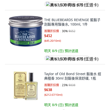
满 $1,500 再省 $75 (王道卡)
THE BLUEBEARDS REVENGE 藍鬍子
刮鬍專用鬚後水, 100ml, 1件
首購折扣價
30
%
$652
$452
(
$45.20/10ml
)
明天 8/9 (日)
預計送達
满 $1,500 再省 $75 (王道卡)
Taylor of Old Bond Street 鬍後水 經
典檀香 30ml 刮鬍後保濕舒緩, 1瓶
首購折扣價
23
%
$838
$638
(
$212.67/10ml
)
明天 8/9 (日)
預計送達