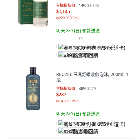
首購折扣價
14
%
$1,345
$1,145
(
$229.00/10ml
)
明天 8/9 (日)
預計送達
(
3
)
满 $1,500 再省 $75 (王道卡)
$39 酷澎幣回饋
REUZEL 保濕舒緩收歛泡沫, 200ml, 1
瓶
首購折扣價
40
%
$479
$287
(
$14.35/10ml
)
明天 8/9 (日)
預計送達
满 $1,500 再省 $75 (王道卡)
$14 酷澎幣回饋