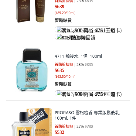
首購折扣價
23
%
$839
$639
(
$85.20/10ml
)
暫時缺貨
满 $1,500 再省 $75 (王道卡)
$15 酷澎幣回饋
4711 鬍後水, 1個, 100ml
首購折扣價
23
%
$835
$635
(
$63.50/10ml
)
暫時缺貨
满 $1,500 再省 $75 (王道卡)
PRORASO 雪松檀香 專業版鬍後乳,
100ml, 1件
首購折扣價
27
%
$732
$532