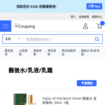
領取您的
$200
首購優惠卷!
打開 App
登入
註冊會員
客服中心
全部
酷澎首
火箭速
美妝保
男性美
男性刮鬍用
鬍後水/乳液/乳
頁
配
養
妝
品
霜
鬍後水/乳液/乳霜
篩選器
Taylor of Old Bond Street 鬍後水 皇
家森林, 50ml, 1瓶