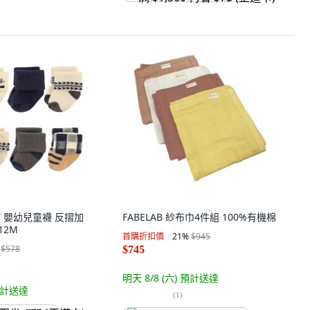
BY 嬰幼兒童襪 反摺加
FABELAB 紗布巾4件組 100%有機棉
12M
首購折扣價
21
%
$945
$578
$745
明天 8/8 (六)
預計送達
計送達
(
1
)