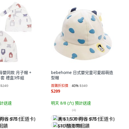
g 母嬰同款 月子帽 +
bebehome 日式嬰兒童可愛超萌造
手套 禮盒3件組
型帽
$249
首購折扣價
40
%
$349
$209
計送達
明天 8/8 (六)
預計送達
(
4
)
省 $75 (王道卡)
满 $1,500 再省 $75 (王道卡)
饋
$10 酷澎幣回饋