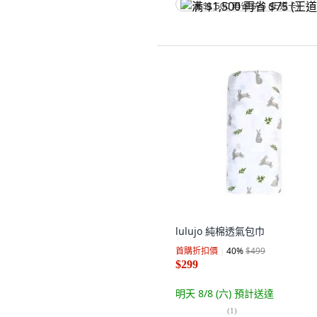
满 $1,500 再省 $75 (王道卡)
lulujo 純棉透氣包巾
首購折扣價
40
%
$499
$299
明天 8/8 (六)
預計送達
(
1
)