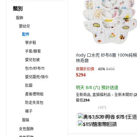
類別
服飾
嬰幼兒
配件
學步鞋
手套/腳套
ilody 口水兜 紗布6層 100%純棉
嬰兒包被
林奇趣
包巾/紗布巾
首購折扣價
40
%
$490
$294
嬰兒圍兜/領巾
肚圍
明天 8/8 (六)
預計送達
產後禮物組
全新商品
,
盒損福利品 – 全新未開封
(2
最低
294
防走失背包
(
167
)
襪子
满 $1,500 再省 $75 (王道卡)
服裝
$15 酷澎幣回饋
女性服飾