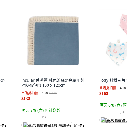
e嬰
insular 茵秀麗 純色流蘇嬰兒萬用純
ilody 針織三角
棉紗布包巾 100 x 120cm
首購折扣價
40
%
首購折扣價
40
%
$230
$168
$138
明天 8/8 (六)
預
明天 8/8 (六)
預計送達
(
3
)
(
1
)
满 $1,500 再
满 $1,500 再省 $75 (王道卡)