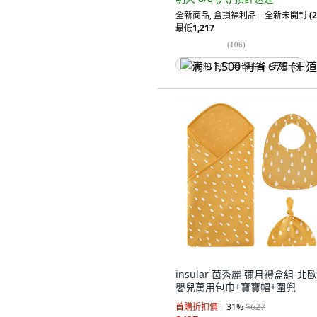
全新商品
,
盒損福利品 – 全新未開封
(2
最低
1,217
(
106
)
满 $1,500 再省 $75 (王道卡)
insular 茵秀麗 彌月禮盒組-北
嬰兒萬用包巾+寶寶帽+圍兜
首購折扣價
31
%
$627