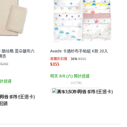
bill 酷咕鴨 雲朵皺布六
Avade 卡通紗布手帕組 K款 20入
調杏
首購折扣價
36
%
$555
$200
$355
明天 8/8 (六)
預計送達
計送達
(
12738
)
满 $1,500 再省 $75 (王道卡)
省 $75 (王道卡)
饋