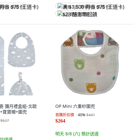
省 $75 (王道卡)
满 $1,500 再省 $75 (王道卡)
$23 酷澎幣回饋
 可莉鹿 彌月禮盒組-北歐
OP Mini 六重紗圍兜
+寶寶帽+圍兜
首購折扣價
40
%
$441
$627
$264
明天 8/8 (六)
預計送達
計送達