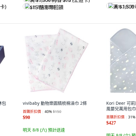
满 $1,500 再省 $75 (王道卡)
满 $1,500 再
$15 酷澎幣回饋
森林包
vivibaby 動物樂園精梳棉澡巾 2條
Kori Deer
風嬰兒萬用包巾
首購折扣價
40
%
$150
首購折扣價
31
%
$90
$427
明天 8/8 (六)
預計送達
明天 8/8 (六)
預