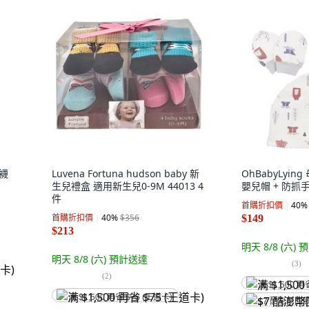
短襪
Luvena Fortuna hudson baby 新
OhBabyLyin
生兒禮盒 適用新生兒0-9M 44013 4
嬰兒帽 + 防抓
件
首購折扣價
40
%
首購折扣價
40
%
$356
$149
$213
明天 8/8 (六)
預
明天 8/8 (六)
預計送達
(
3
)
(
2
)
满 $1,500 再
满 $1,500 再省 $75 (王道卡)
$7 酷澎幣回