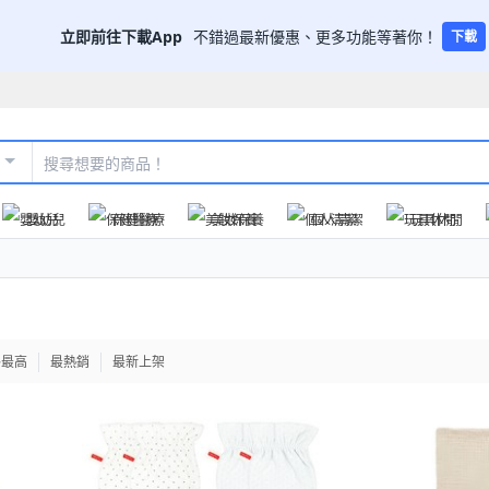
立即前往下載App
不錯過最新優惠、更多功能等著你！
下載
嬰幼兒
保健醫療
美妝保養
個人清潔
玩具休閒
格最高
最熱銷
最新上架