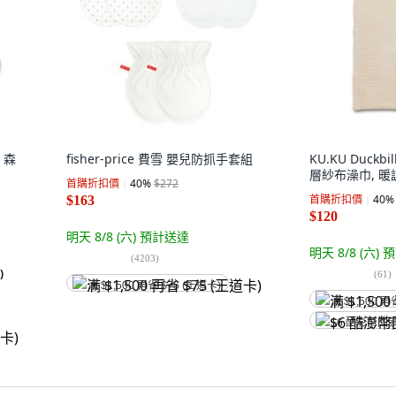
 森
fisher-price 費雪 嬰兒防抓手套組
KU.KU Duck
層紗布澡巾, 暖
首購折扣價
40
%
$272
首購折扣價
40
%
$163
$120
明天 8/8 (六)
預計送達
明天 8/8 (六)
預
(
4203
)
)
(
61
)
满 $1,500 再省 $75 (王道卡)
满 $1,500 再
$6 酷澎幣回