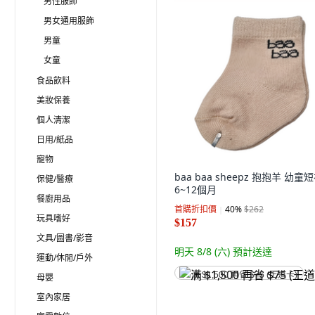
男性服飾
男女通用服飾
男童
女童
食品飲料
美妝保養
個人清潔
日用/紙品
寵物
baa baa sheepz 抱抱羊 幼童
保健/醫療
6~12個月
餐廚用品
首購折扣價
40
%
$262
玩具嗜好
$157
文具/圖書/影音
明天 8/8 (六)
預計送達
運動/休閒/戶外
满 $1,500 再省 $75 (王道卡)
母嬰
室內家居