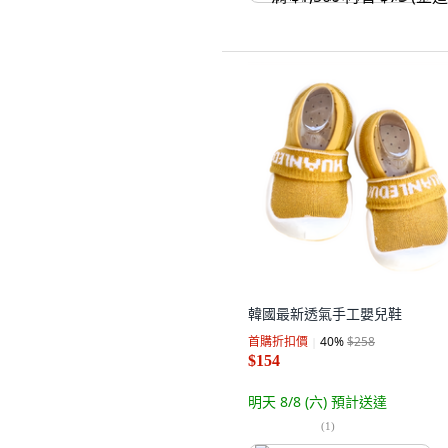
韓國最新透氣手工嬰兒鞋
首購折扣價
40
%
$258
$154
明天 8/8 (六)
預計送達
(
1
)