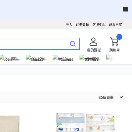
登入
註冊會員
客服中心
成為賣家
我的酷澎
購物車
文具圖書
食品飲料
生活用品
女性服飾
運動戶外
60
每頁筆