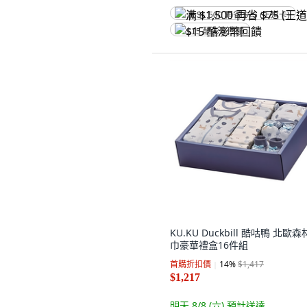
满 $1,500 再省 $75 (王道卡)
$15 酷澎幣回饋
KU.KU Duckbill 酷咕鴨 北歐
巾豪華禮盒16件組
首購折扣價
14
%
$1,417
$1,217
明天 8/8 (六)
預計送達