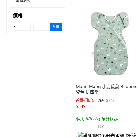
家電數位
價格
$
~
搜尋
Mang Mang 小鹿蔓蔓 Bedtim
兒包巾 四季
首購折扣價
26
%
$747
$547
明天 8/8 (六)
預計送達
(
15
)
满 $1,500 再省 $75 (王道卡)