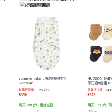
$7 酷澎幣回饋
summer infant 原創舒眠包巾
HUDSON BA
SU55646
厚短襪8雙組 6-
首購折扣價
33
%
$590
首購折扣價
34
%
$390
$378
明天 8/8 (六)
預計送達
明天 8/8 (六)
預
(
9
)