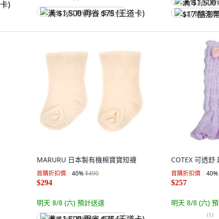
满 $1,500 再
满 $1,500 再省 $75 (王道卡)
$17 酷澎幣
MARURU 日本製有機棉寶寶短襪
COTEX 可透
首購折扣價
40
%
$490
首購折扣價
40
%
$294
$257
明天 8/8 (六)
預計送達
明天 8/8 (六)
預
(
1
)