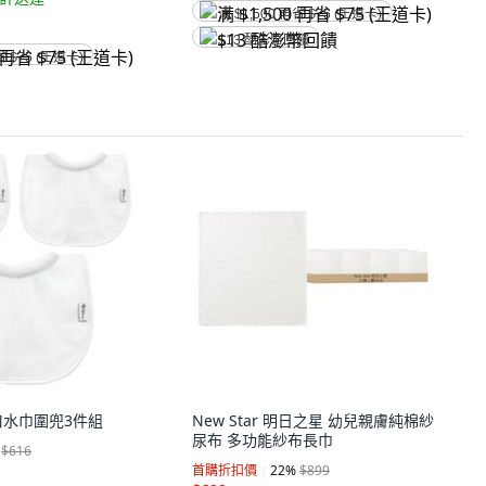
满 $1,500 再省 $75 (王道卡)
$13 酷澎幣回饋
省 $75 (王道卡)
口水巾圍兜3件組
New Star 明日之星 幼兒親膚純棉紗
尿布 多功能紗布長巾
$616
首購折扣價
22
%
$899