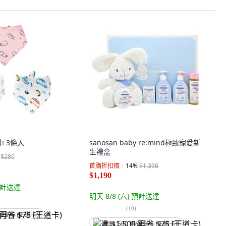
巾 3條入
sanosan baby re:mind極致寵愛新
生禮盒
$280
首購折扣價
14
%
$1,390
$1,190
計送達
明天 8/8 (六)
預計送達
(
10
)
省 $75 (王道卡)
满 $1,500 再省 $75 (王道卡)