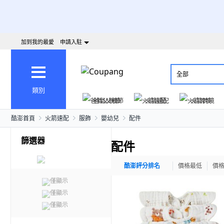
加到我的最愛
申請入駐
全部
類別
爸氣父親節
火箭速配
火箭跨境
酷澎首頁
火箭速配
服飾
嬰幼兒
配件
篩選器
配件
酷澎評分排名
價格最低
價
僅顯示
僅顯示
僅顯示