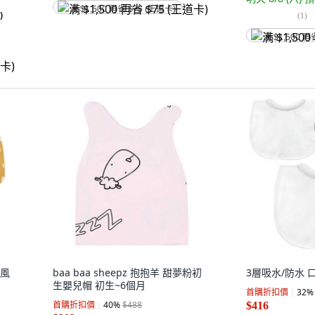
满 $1,500 再省 $75 (王道卡)
)
(
1
)
满 $1,500 再
歐風
baa baa sheepz 抱抱羊 甜夢粉初
3層吸水/防水 
生嬰兒帽 初生~6個月
首購折扣價
32
%
首購折扣價
40
%
$488
$416