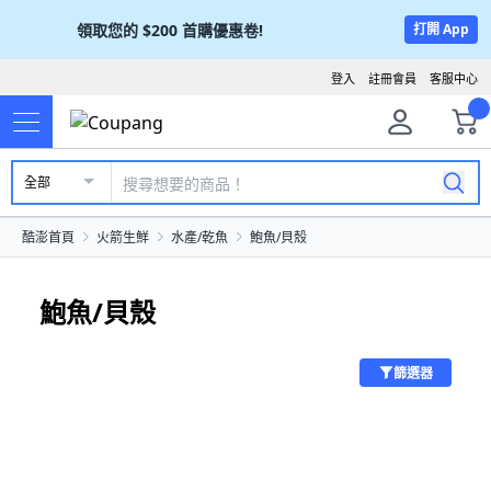
領取您的
$200
首購優惠卷!
打開 App
登入
註冊會員
客服中心
全部
酷澎首頁
火箭生鮮
水產/乾魚
鮑魚/貝殼
鮑魚/貝殼
篩選器