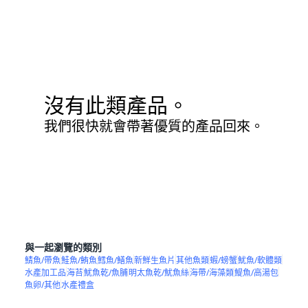
沒有此類產品。
我們很快就會帶著優質的產品回來。
與一起瀏覽的類別
鯖魚/帶魚
鮭魚/鮪魚
鱈魚/鱔魚
新鮮生魚片
其他魚類
蝦/螃蟹
魷魚/軟體類
水產加工品
海苔
魷魚乾/魚脯
明太魚乾/魷魚絲
海帶/海藻類
鯷魚/高湯包
魚卵/其他
水產禮盒