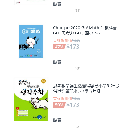
缺貨
(
64
)
Chunjae 2020 Go! Math： 教科書
GO! 思考力 GO!, 國小 5-2
首購折扣價
$329
$173
47
%
缺貨
(
45
)
思考數學讓生活變得容易小學5-2+提
供迷你筆記本, 小學五年級
首購折扣價
$352
$173
50
%
缺貨
(
23
)