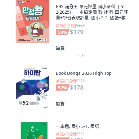
EBS 滿分王 單元評量 國小全科目 5-
2(2025)：一本搞定國·數·社·科 單元評
量+學習表現評量, 國小 5-2, 國語+數
學+社會+科學
首購折扣價
$364
$179
50
%
缺貨
(
84
)
Book Donga 2026 High Top
首購折扣價
$376
$178
52
%
缺貨
一本通, 國小 5-1, 國語
首購折扣價
$352