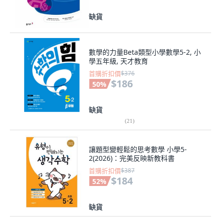
缺貨
數學的力量Beta類型小學數學5-2, 小
學五年級, 天才教育
首購折扣價
$376
$186
50
%
缺貨
(
21
)
讓題型變輕鬆的思考數學 小學5-
2(2026)：完美反映新教科書
首購折扣價
$387
$184
52
%
缺貨