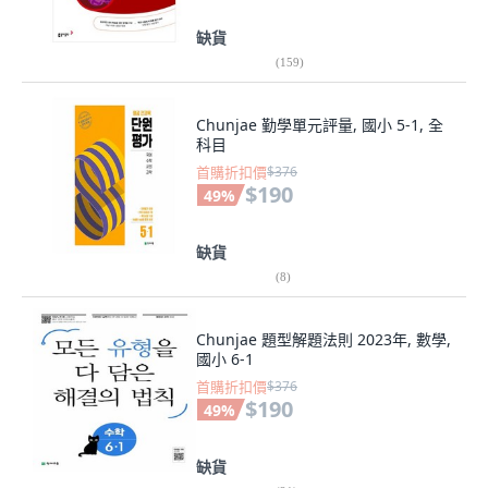
缺貨
(
159
)
Chunjae 勤學單元評量, 國小 5-1, 全
科目
首購折扣價
$376
$190
49
%
缺貨
(
8
)
Chunjae 題型解題法則 2023年, 數學,
國小 6-1
首購折扣價
$376
$190
49
%
缺貨