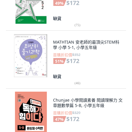
$172
49
%
缺貨
(
75
)
MATHTIAN 安老師的最頂尖STEM科
學 小學 5-1, 小學五年級
首購折扣價
$352
$172
51
%
缺貨
(
46
)
Chunjae 小學閱讀素養 閱讀理解力 文
章題數學篇 5-B, 小學五年級
首購折扣價
$329
$172
47
%