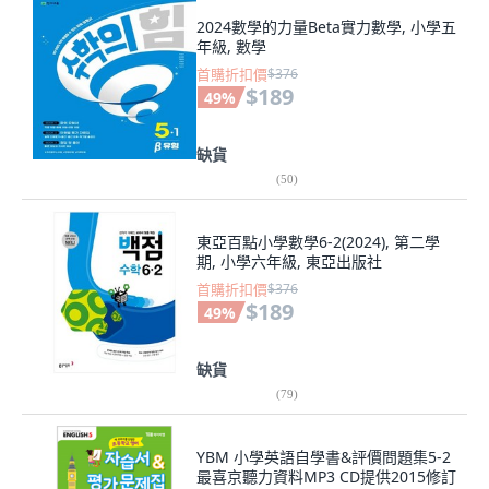
2024數學的力量Beta實力數學, 小學五
年級, 數學
首購折扣價
$376
$189
49
%
缺貨
(
50
)
東亞百點小學數學6-2(2024), 第二學
期, 小學六年級, 東亞出版社
首購折扣價
$376
$189
49
%
缺貨
(
79
)
YBM 小學英語自學書&評價問題集5-2
最喜京聽力資料MP3 CD提供2015修訂