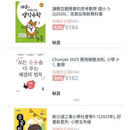
讓概念變簡單的思考數學 國小 5-
2(2026)：完美反映新教科書
首購折扣價
$387
$184
52
%
缺貨
Chunjae 2025 應用解題法則, 小學 3-
1, 數學
首購折扣價
$364
$182
50
%
缺貨
(
46
)
新沙湖工筆小學社會學5-1(2023年), 好
書新意外, 小學五年級
首購折扣價
$352