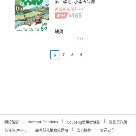
第二學期, 小學五年級
首購折扣價
$329
$165
49
%
缺貨
(
19
)
7
8
9
6
Investor Relations
關於酷澎
Coupang使用者條款
退換貨政策
信任管理中心
顧客隱私權政策通知
安心購物
資訊安全