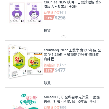
Chunjae NEW 聰明一日閱讀理解 第6
階段 A + B 套組 全2冊
首購折扣價
$611
$296
51
%
缺貨
(
25
)
eduwang 2022 王數學 實力 5年級 全
套 第1 2學期 + 數學能力分佈 修訂教
育課程
首購折扣價
$775
$477
38
%
缺貨
MiraeN 巧可 全科目單元評量： 國語 ·
數學 · 社會 · 科學, 國小5年級, 全科目
首購折扣價
$352