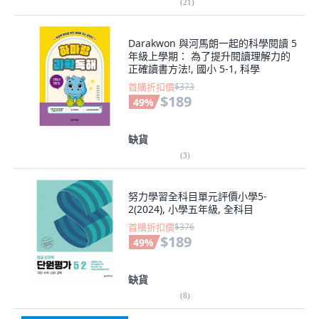
(
21
)
Darakwon 與河馬朗一起的科學閱讀 5
年級上學期： 為了提升閱讀理解力的
正確讀書方法!, 國小 5-1, 科學
首購折扣價
$373
$189
49
%
缺貨
(
3
)
努力學習全科目單元評價小學5-
2(2024), 小學五年級, 全科目
首購折扣價
$376
$189
49
%
缺貨
(
8
)