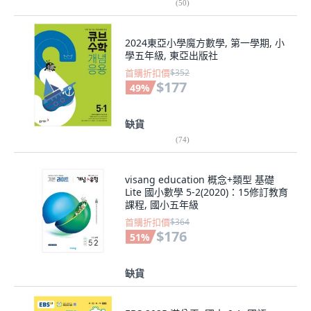
(
50
)
2024東亞小學魔方數學, 第一學期, 小
學五年級, 東亞出版社
首購折扣價
$352
$177
49
%
缺貨
(
74
)
visang education 概念+類型 基礎
Lite 國小數學 5-2(2020)：15修訂教育
課程, 國小五年級
首購折扣價
$364
$176
51
%
缺貨