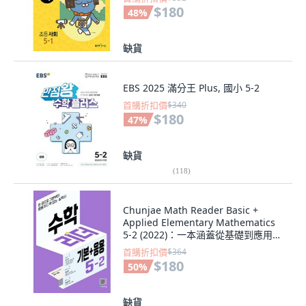
$180
48
%
缺貨
EBS 2025 滿分王 Plus, 國小 5-2
首購折扣價
$340
$180
47
%
缺貨
(
118
)
Chunjae Math Reader Basic +
Applied Elementary Mathematics
5-2 (2022)：一本涵蓋從基礎到應用的
所有內容的技能書。, 小學五年級, 天
首購折扣價
$364
才教育
$180
50
%
缺貨