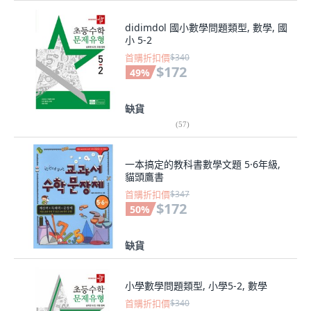
didimdol 國小數學問題類型, 數學, 國
小 5-2
首購折扣價
$340
$172
49
%
缺貨
(
57
)
一本搞定的教科書數學文題 5·6年級,
貓頭鷹書
首購折扣價
$347
$172
50
%
缺貨
小學數學問題類型, 小學5-2, 數學
首購折扣價
$340