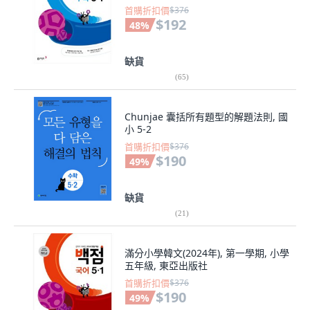
首購折扣價
$376
$192
48
%
缺貨
(
65
)
Chunjae 囊括所有題型的解題法則, 國
小 5-2
首購折扣價
$376
$190
49
%
缺貨
(
21
)
滿分小學韓文(2024年), 第一學期, 小學
五年級, 東亞出版社
首購折扣價
$376
$190
49
%