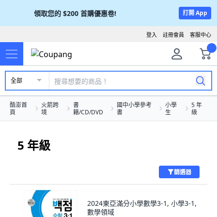
領取您的
$200
首購優惠卷!
打開 App
登入
註冊會員
客服中心
全部
酷澎首
火箭跨
書
國中小學參考
小學
5 年
頁
境
籍/CD/DVD
書
生
級
5 年級
篩選器
2024東亞滿分小學數學3-1, 小學3-1,
數學領域