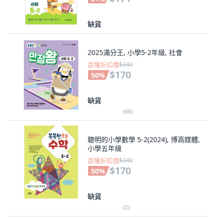
缺貨
2025滿分王, 小學5-2年級, 社會
首購折扣價
$340
$170
50
%
缺貨
(
60
)
聰明的小學數學 5-2(2024), 博高媒體,
小學五年級
首購折扣價
$340
$170
50
%
缺貨
(
2
)