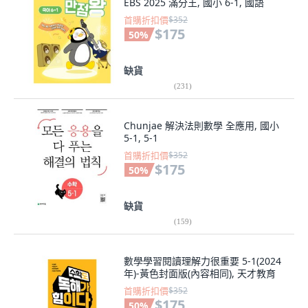
EBS 2025 滿分王, 國小 6-1, 國語
首購折扣價
$352
$175
50
%
缺貨
(
231
)
Chunjae 解決法則數學 全應用, 國小
5-1, 5-1
首購折扣價
$352
$175
50
%
缺貨
(
159
)
數學學習閱讀理解力很重要 5-1(2024
年)-黃色封面版(內容相同), 天才教育
首購折扣價
$352
$175
50
%