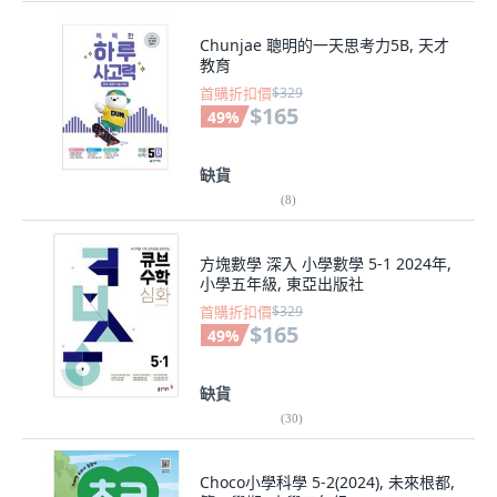
Chunjae 聰明的一天思考力5B, 天才
教育
首購折扣價
$329
$165
49
%
缺貨
(
8
)
方塊數學 深入 小學數學 5-1 2024年,
小學五年級, 東亞出版社
首購折扣價
$329
$165
49
%
缺貨
(
30
)
Choco小學科學 5-2(2024), 未來根都,