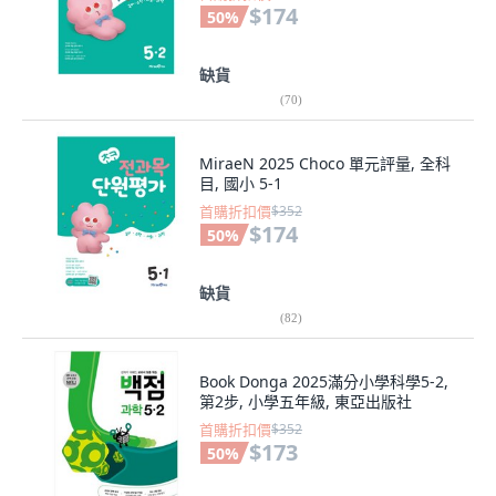
$174
50
%
缺貨
(
70
)
MiraeN 2025 Choco 單元評量, 全科
目, 國小 5-1
首購折扣價
$352
$174
50
%
缺貨
(
82
)
Book Donga 2025滿分小學科學5-2,
第2步, 小學五年級, 東亞出版社
首購折扣價
$352
$173
50
%